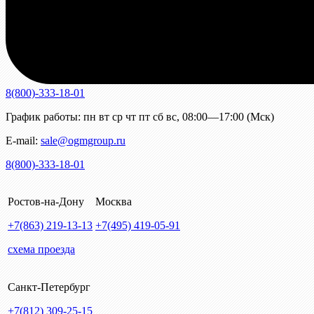
8(800)-333-18-01
График работы:
пн
вт
ср
чт
пт
сб
вс
,
08:00—17:00 (Мск)
E-mail:
sale@ogmgroup.ru
8(800)-333-18-01
Ростов-на-Дону
Москва
+7(863)
219-13-13
+7(495)
419-05-91
схема проезда
Санкт-Петербург
+7(812)
309-25-15