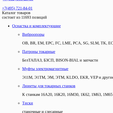
+7(495) 721-84-01
Каталог товаров
состоит из 11693 позиций
Оснастка и комплектующие
Виброопоры
ОВ, BR, EM, EPC, FC, LME, PCA, SG, SLM, TK, E
Патроны токарные
БелТАПАЗ, БЗСП, BISON-BIAL и запчасти
Муфты электромагнитные
Э11М, Э1ТМ, ЭМ, ЭТМ, KLDO, EKR, VEP и други
Люнеты для токарных станков
К станкам 16А20, 16К20, 16М30, 1К62, 1М63, 1М65 
Тиски
станочные и слесарные