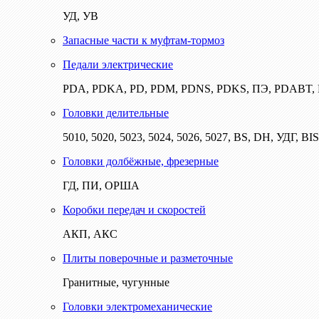
УД, УВ
Запасные части к муфтам-тормоз
Педали электрические
PDA, PDKA, PD, PDM, PDNS, PDKS, ПЭ, PDABT
Головки делительные
5010, 5020, 5023, 5024, 5026, 5027, BS, DH, УДГ, BI
Головки долбёжные, фрезерные
ГД, ПИ, ОРША
Коробки передач и скоростей
АКП, АКС
Плиты поверочные и разметочные
Гранитные, чугунные
Головки электромеханические