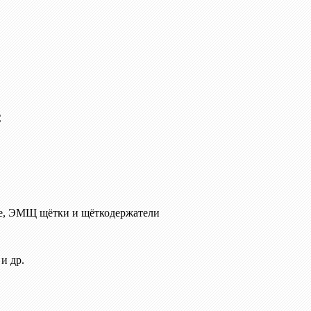
C
е, ЭМЩ щётки и щёткодержатели
и др.