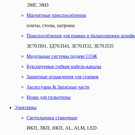
ЭМГ, ЭМЗ
Магнитные приспособления
плиты, столы, патроны
Приспособления для правки и балансировки шлифк
3Е70.П01, 3Д70.П43, 3Е70.П32, 3Е70.П35
Модульные системы подачи СОЖ
Буксируемые гибкие кабель-каналы
Защитные ограждения для станков
Аксессуары & Запасные части
Ножи для гильотины
Электрика
Светильники станочные
ИКП, ЛКП, НКП, AL, ALM, LED