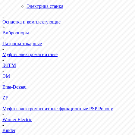
Электрика станка
-
Оснастка и комплектующие
+
Виброопоры
+
Патроны токарные
-
Муфты электромагнитные
-
Э1ТМ
-
ЭМ
-
Ema-Dessau
-
ZF
-
Муфты электромагнитные фрикционные PSP Pohony
-
Warner Electric
-
Binder