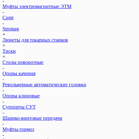
-
Муфты электромагнитные ЭТМ
-
Cugir
-
Stromag
+
Люнеты для токарных станков
+
Тиски
+
Столы поворотные
-
Опоры качения
-
Револьверные автоматические головки
-
Опоры клиновые
-
Суппорты СУТ
-
Шарико-винтовые передачи
-
Муфты-тормоз
-