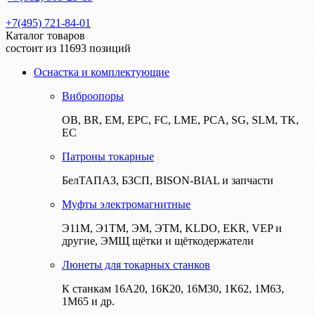
+7(495) 721-84-01
Каталог товаров
состоит из 11693 позиций
Оснастка и комплектующие
Виброопоры
ОВ, BR, EM, EPC, FC, LME, PCA, SG, SLM, TK,
EC
Патроны токарные
БелТАПАЗ, БЗСП, BISON-BIAL и запчасти
Муфты электромагнитные
Э11М, Э1ТМ, ЭМ, ЭТМ, KLDO, EKR, VEP и
другие, ЭМЩ щётки и щёткодержатели
Люнеты для токарных станков
К станкам 16А20, 16К20, 16М30, 1К62, 1М63,
1М65 и др.