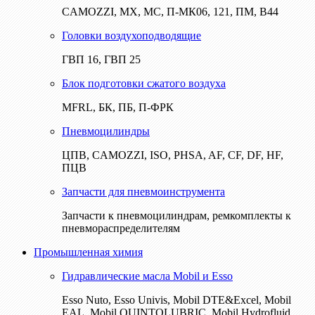
CAMOZZI, МХ, МС, П-МК06, 121, ПМ, В44
Головки воздухоподводящие
ГВП 16, ГВП 25
Блок подготовки сжатого воздуха
MFRL, БК, ПБ, П-ФРК
Пневмоцилиндры
ЦПВ, CAMOZZI, ISO, PHSA, AF, CF, DF, HF,
ПЦВ
Запчасти для пневмоинструмента
Запчасти к пневмоцилиндрам, ремкомплекты к
пневмораспределителям
Промышленная химия
Гидравлические масла Mobil и Esso
Esso Nuto, Esso Univis, Mobil DTE&Excel, Mobil
EAL, Mobil QUINTOLUBRIC, Mobil Hydrofluid,