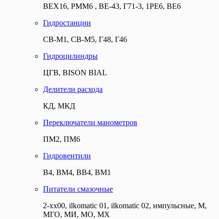
ВЕХ16, РММ6 , ВЕ-43, Г71-3, 1РЕ6, ВЕ6
Гидростанции
СВ-М1, СВ-М5, Г48, Г46
Гидроцилиндры
ЦГВ, BISON BIAL
Делители расхода
КД, МКД
Переключатели манометров
ПМ2, ПМ6
Гидровентили
В4, ВМ4, ВВ4, ВМ1
Питатели смазочные
2-хх00, ilkomatic 01, ilkomatic 02, импульсные, М,
МГО, МИ, МО, МХ