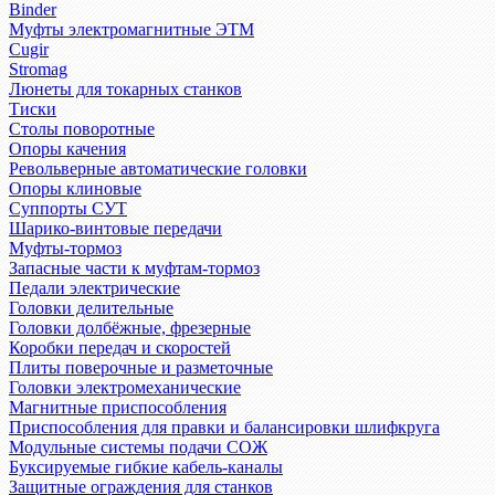
Binder
Муфты электромагнитные ЭТМ
Cugir
Stromag
Люнеты для токарных станков
Тиски
Столы поворотные
Опоры качения
Револьверные автоматические головки
Опоры клиновые
Суппорты СУТ
Шарико-винтовые передачи
Муфты-тормоз
Запасные части к муфтам-тормоз
Педали электрические
Головки делительные
Головки долбёжные, фрезерные
Коробки передач и скоростей
Плиты поверочные и разметочные
Головки электромеханические
Магнитные приспособления
Приспособления для правки и балансировки шлифкруга
Модульные системы подачи СОЖ
Буксируемые гибкие кабель-каналы
Защитные ограждения для станков