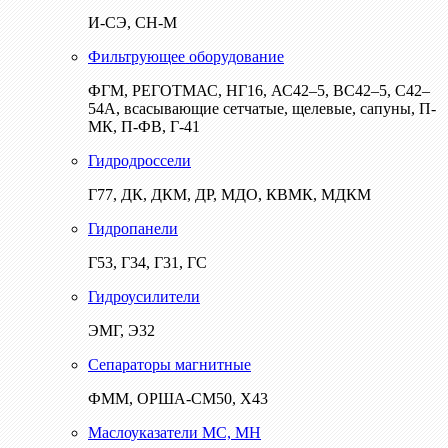
И-СЭ, СН-М
Фильтрующее оборудование
ФГМ, РЕГОТМАС, НГ16, АС42–5, ВС42–5, С42–
54А, всасывающие сетчатые, щелевые, сапуны, П-
МК, П-ФВ, Г-41
Гидродроссели
Г77, ДК, ДКМ, ДР, МДО, КВМК, МДКМ
Гидропанели
Г53, Г34, Г31, ГС
Гидроусилители
ЭМГ, Э32
Сепараторы магнитные
ФММ, ОРША-СМ50, Х43
Маслоуказатели МС, МН