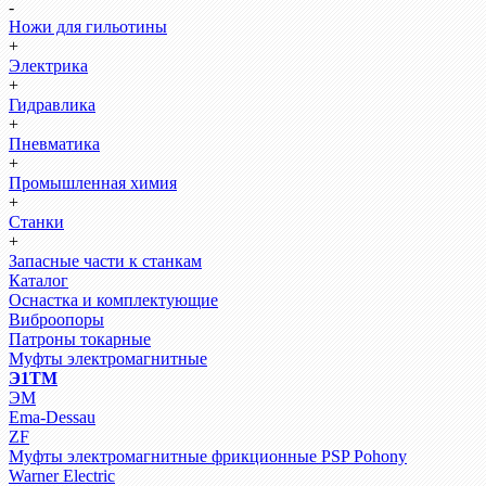
-
Ножи для гильотины
+
Электрика
+
Гидравлика
+
Пневматика
+
Промышленная химия
+
Станки
+
Запасные части к станкам
Каталог
Оснастка и комплектующие
Виброопоры
Патроны токарные
Муфты электромагнитные
Э1ТМ
ЭМ
Ema-Dessau
ZF
Муфты электромагнитные фрикционные PSP Pohony
Warner Electric