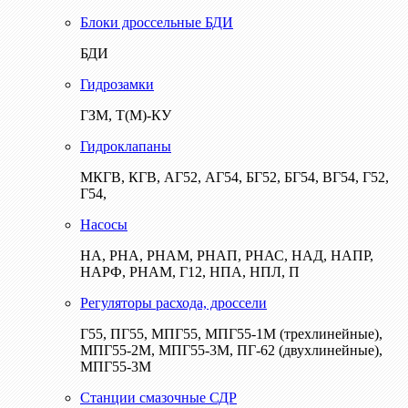
Блоки дроссельные БДИ
БДИ
Гидрозамки
ГЗМ, Т(М)-КУ
Гидроклапаны
МКГВ, КГВ, АГ52, АГ54, БГ52, БГ54, ВГ54, Г52,
Г54,
Насосы
НА, РНА, РНАМ, РНАП, РНАС, НАД, НАПР,
НАРФ, РНАМ, Г12, НПА, НПЛ, П
Регуляторы расхода, дроссели
Г55, ПГ55, МПГ55, МПГ55-1М (трехлинейные),
МПГ55-2М, МПГ55-3М, ПГ-62 (двухлинейные),
МПГ55-3М
Станции смазочные СДР