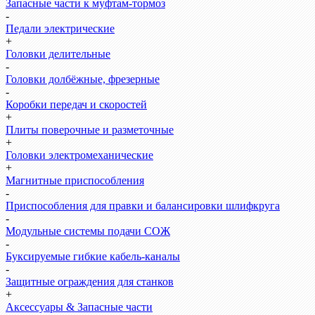
Запасные части к муфтам-тормоз
-
Педали электрические
+
Головки делительные
-
Головки долбёжные, фрезерные
-
Коробки передач и скоростей
+
Плиты поверочные и разметочные
+
Головки электромеханические
+
Магнитные приспособления
-
Приспособления для правки и балансировки шлифкруга
-
Модульные системы подачи СОЖ
-
Буксируемые гибкие кабель-каналы
-
Защитные ограждения для станков
+
Аксессуары & Запасные части