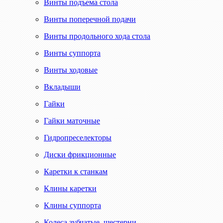
Винты подъема стола
Винты поперечной подачи
Винты продольного хода стола
Винты суппорта
Винты ходовые
Вкладыши
Гайки
Гайки маточные
Гидропреселекторы
Диски фрикционные
Каретки к станкам
Клины каретки
Клины суппорта
Колеса зубчатые, шестерни