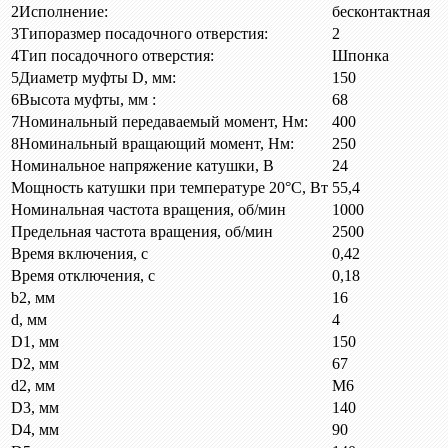
2
Исполнение:
бесконтактная
3
Типоразмер посадочного отверстия:
2
4
Тип посадочного отверстия:
Шпонка
5
Диаметр муфты D, мм:
150
6
Высота муфты, мм :
68
7
Номинальный передаваемый момент, Нм:
400
8
Номинальный вращающий момент, Нм:
250
Номинальное напряжение катушки, В
24
Мощность катушки при температуре 20°C, Вт
55,4
Номинальная частота вращения, об/мин
1000
Предельная частота вращения, об/мин
2500
Время включения, с
0,42
Время отключения, с
0,18
b2, мм
16
d, мм
4
D1, мм
150
D2, мм
67
d2, мм
М6
D3, мм
140
D4, мм
90