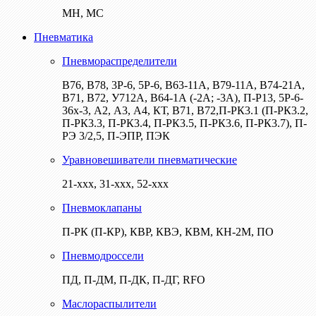
МН, МС
Пневматика
Пневмораспределители
В76, В78, 3Р-6, 5Р-6, В63-11А, В79-11А, В74-21А,
В71, В72, У712А, В64-1А (-2А; -3А), П-Р13, 5Р-6-
36х-3, А2, А3, А4, КТ, В71, В72,П-РК3.1 (П-РК3.2,
П-РК3.3, П-РК3.4, П-РК3.5, П-РК3.6, П-РК3.7), П-
РЭ 3/2,5, П-ЭПР, ПЭК
Уравновешиватели пневматические
21-ххх, 31-ххх, 52-ххх
Пневмоклапаны
П-РК (П-КР), КВР, КВЭ, КВМ, КН-2М, ПО
Пневмодроссели
ПД, П-ДМ, П-ДК, П-ДГ, RFO
Маслораспылители