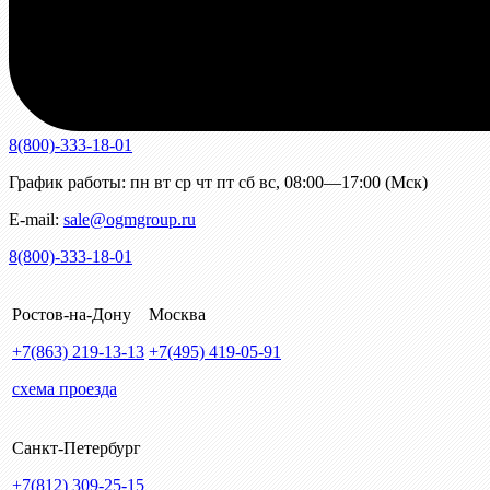
8(800)-333-18-01
График работы:
пн
вт
ср
чт
пт
сб
вс
,
08:00—17:00 (Мск)
E-mail:
sale@ogmgroup.ru
8(800)-333-18-01
Ростов-на-Дону
Москва
+7(863)
219-13-13
+7(495)
419-05-91
схема проезда
Санкт-Петербург
+7(812)
309-25-15