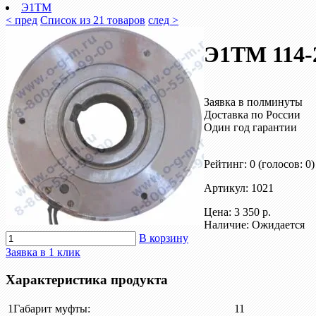
Э1ТМ
< пред
Список из 21 товаров
след >
Э1ТМ 114-
Заявка в полминуты
Доставка по России
Один год гарантии
Рейтинг: 0
(голосов: 0)
Артикул: 1021
Цена:
3 350 р.
Наличие: Ожидается
В корзину
Заявка в 1 клик
Характеристика продукта
1
Габарит муфты:
11