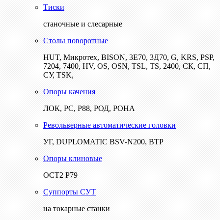
Тиски
станочные и слесарные
Столы поворотные
HUT, Микротех, BISON, 3Е70, 3Д70, G, KRS, PSP,
7204, 7400, HV, OS, OSN, TSL, TS, 2400, СК, СП,
СУ, TSK,
Опоры качения
ЛОК, РС, Р88, РОД, РОНА
Револьверные автоматические головки
УГ, DUPLOMATIC BSV-N200, ВТР
Опоры клиновые
ОСТ2 Р79
Суппорты СУТ
на токарные станки