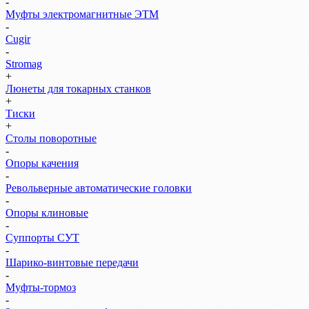
-
Муфты электромагнитные ЭТМ
-
Cugir
-
Stromag
+
Люнеты для токарных станков
+
Тиски
+
Столы поворотные
-
Опоры качения
-
Револьверные автоматические головки
-
Опоры клиновые
-
Суппорты СУТ
-
Шарико-винтовые передачи
-
Муфты-тормоз
-