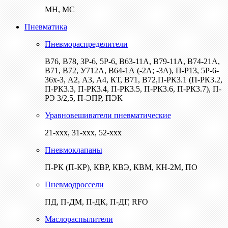
МН, МС
Пневматика
Пневмораспределители
В76, В78, 3Р-6, 5Р-6, В63-11А, В79-11А, В74-21А,
В71, В72, У712А, В64-1А (-2А; -3А), П-Р13, 5Р-6-
36х-3, А2, А3, А4, КТ, В71, В72,П-РК3.1 (П-РК3.2,
П-РК3.3, П-РК3.4, П-РК3.5, П-РК3.6, П-РК3.7), П-
РЭ 3/2,5, П-ЭПР, ПЭК
Уравновешиватели пневматические
21-ххх, 31-ххх, 52-ххх
Пневмоклапаны
П-РК (П-КР), КВР, КВЭ, КВМ, КН-2М, ПО
Пневмодроссели
ПД, П-ДМ, П-ДК, П-ДГ, RFO
Маслораспылители