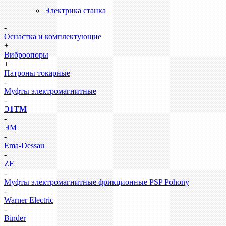
Электрика станка
-
Оснастка и комплектующие
+
Виброопоры
+
Патроны токарные
-
Муфты электромагнитные
-
Э1ТМ
-
ЭМ
-
Ema-Dessau
-
ZF
-
Муфты электромагнитные фрикционные PSP Pohony
-
Warner Electric
-
Binder