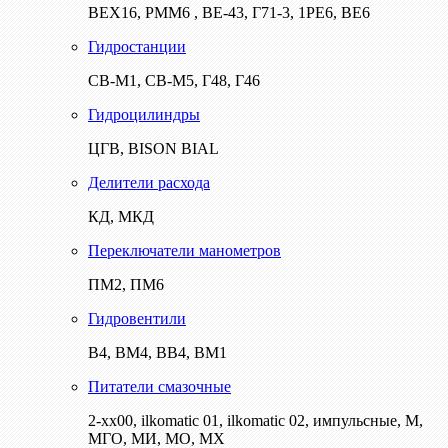
ВЕХ16, РММ6 , ВЕ-43, Г71-3, 1РЕ6, ВЕ6
Гидростанции
СВ-М1, СВ-М5, Г48, Г46
Гидроцилиндры
ЦГВ, BISON BIAL
Делители расхода
КД, МКД
Переключатели манометров
ПМ2, ПМ6
Гидровентили
В4, ВМ4, ВВ4, ВМ1
Питатели смазочные
2-хх00, ilkomatic 01, ilkomatic 02, импульсные, М,
МГО, МИ, МО, МХ