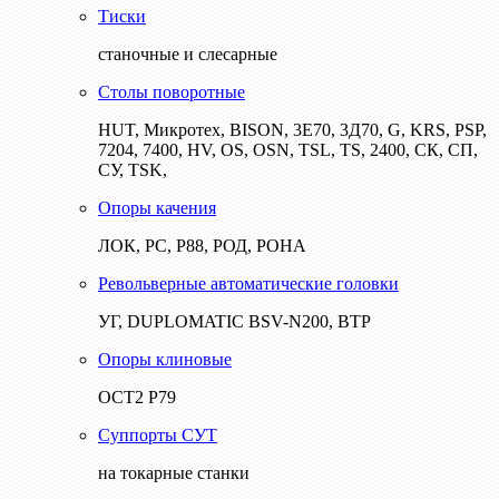
Тиски
станочные и слесарные
Столы поворотные
HUT, Микротех, BISON, 3Е70, 3Д70, G, KRS, PSP,
7204, 7400, HV, OS, OSN, TSL, TS, 2400, СК, СП,
СУ, TSK,
Опоры качения
ЛОК, РС, Р88, РОД, РОНА
Револьверные автоматические головки
УГ, DUPLOMATIC BSV-N200, ВТР
Опоры клиновые
ОСТ2 Р79
Суппорты СУТ
на токарные станки