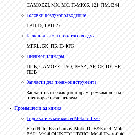
CAMOZZI, МХ, МС, П-МК06, 121, ПМ, В44
Головки воздухоподводящие
ГВП 16, ГВП 25
Блок подготовки сжатого воздуха
MFRL, БК, ПБ, П-ФРК
Пневмоцилиндры
ЦПВ, CAMOZZI, ISO, PHSA, AF, CF, DF, HF,
ПЦВ
Запчасти для пневмоинструмента
Запчасти к пневмоцилиндрам, ремкомплекты к
пневмораспределителям
Промышленная химия
Гидравлические масла Mobil и Esso
Esso Nuto, Esso Univis, Mobil DTE&Excel, Mobil
EAL, Mobil QUINTOLUBRIC, Mobil Hydrofluid,