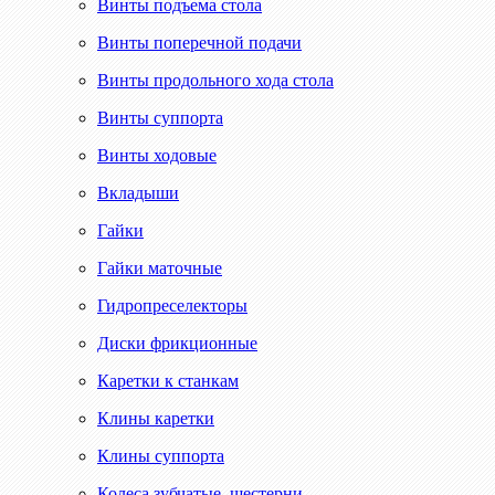
Винты подъема стола
Винты поперечной подачи
Винты продольного хода стола
Винты суппорта
Винты ходовые
Вкладыши
Гайки
Гайки маточные
Гидропреселекторы
Диски фрикционные
Каретки к станкам
Клины каретки
Клины суппорта
Колеса зубчатые, шестерни