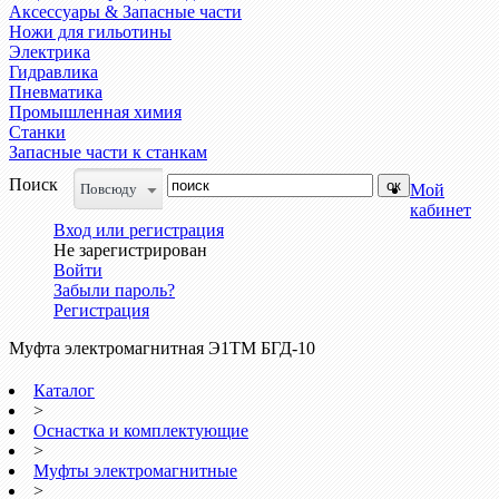
Аксессуары & Запасные части
Ножи для гильотины
Электрика
Гидравлика
Пневматика
Промышленная химия
Станки
Запасные части к станкам
Поиск
Повсюду
Мой
кабинет
Вход или регистрация
Не зарегистрирован
Войти
Забыли пароль?
Регистрация
Муфта электромагнитная Э1ТМ БГД-10
Каталог
>
Оснастка и комплектующие
>
Муфты электромагнитные
>