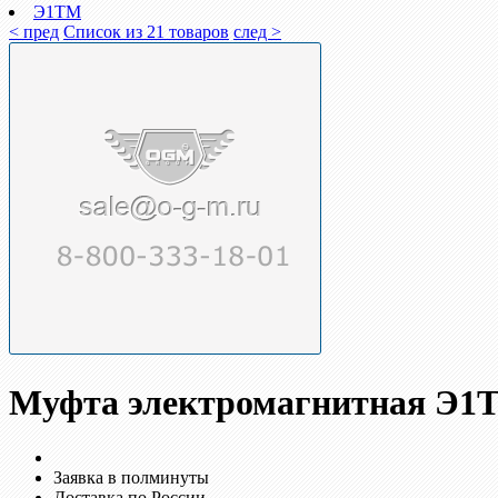
Э1ТМ
< пред
Список из 21 товаров
след >
Муфта электромагнитная Э1
Заявка в полминуты
Доставка по России