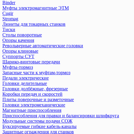
Binder
Муфты электромагнитные ЭТМ
Cugir
Stromag
Люнеты для токарных станков
Тиски
Столы поворотные
Опоры качения
Револьверные автоматические головки
Опоры клиновые
Суппорты СУТ
Шарико-винтовые передачи
Муфты-тормоз
Запасные части к муфтам-тормоз
Педали электрические
Головки делительные
Головки долбёжные, фрезерные
Коробки передач и скоростей
Плиты поверочные и разметочные
Головки электромеханические
Магнитные приспособления
Приспособления для правки и балансировки шлифкруга
Модульные системы подачи СОЖ
Буксируемые гибкие кабель-каналы
Защитные ограждения для станков