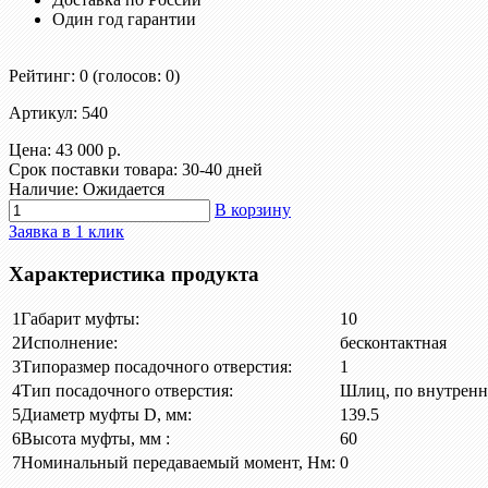
Один год гарантии
Рейтинг: 0
(голосов: 0)
Артикул: 540
Цена:
43 000 р.
Срок поставки товара: 30-40 дней
Наличие: Ожидается
В корзину
Заявка в 1 клик
Характеристика продукта
1
Габарит муфты:
10
2
Исполнение:
бесконтактная
3
Типоразмер посадочного отверстия:
1
4
Тип посадочного отверстия:
Шлиц, по внутренн
5
Диаметр муфты D, мм:
139.5
6
Высота муфты, мм :
60
7
Номинальный передаваемый момент, Нм:
0