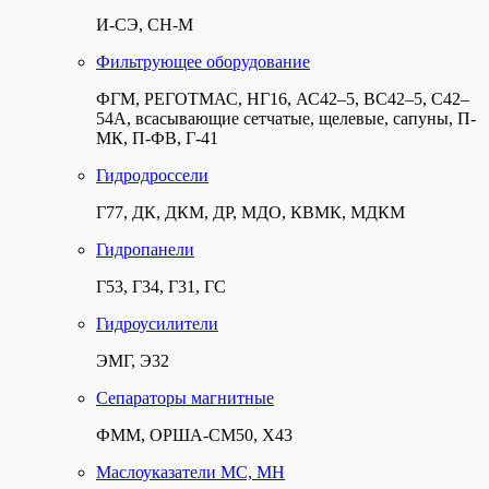
И-СЭ, СН-М
Фильтрующее оборудование
ФГМ, РЕГОТМАС, НГ16, АС42–5, ВС42–5, С42–
54А, всасывающие сетчатые, щелевые, сапуны, П-
МК, П-ФВ, Г-41
Гидродроссели
Г77, ДК, ДКМ, ДР, МДО, КВМК, МДКМ
Гидропанели
Г53, Г34, Г31, ГС
Гидроусилители
ЭМГ, Э32
Сепараторы магнитные
ФММ, ОРША-СМ50, Х43
Маслоуказатели МС, МН