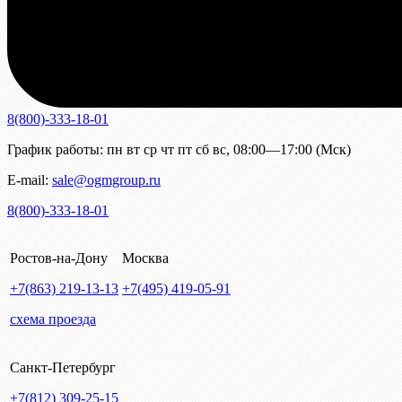
8(800)-333-18-01
График работы:
пн
вт
ср
чт
пт
сб
вс
,
08:00—17:00 (Мск)
E-mail:
sale@ogmgroup.ru
8(800)-333-18-01
Ростов-на-Дону
Москва
+7(863)
219-13-13
+7(495)
419-05-91
схема проезда
Санкт-Петербург
+7(812)
309-25-15