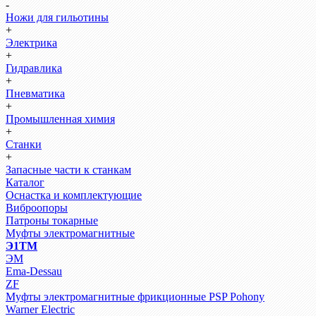
-
Ножи для гильотины
+
Электрика
+
Гидравлика
+
Пневматика
+
Промышленная химия
+
Станки
+
Запасные части к станкам
Каталог
Оснастка и комплектующие
Виброопоры
Патроны токарные
Муфты электромагнитные
Э1ТМ
ЭМ
Ema-Dessau
ZF
Муфты электромагнитные фрикционные PSP Pohony
Warner Electric