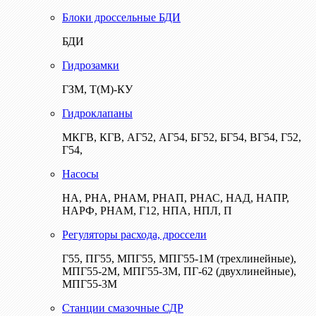
Блоки дроссельные БДИ
БДИ
Гидрозамки
ГЗМ, Т(М)-КУ
Гидроклапаны
МКГВ, КГВ, АГ52, АГ54, БГ52, БГ54, ВГ54, Г52,
Г54,
Насосы
НА, РНА, РНАМ, РНАП, РНАС, НАД, НАПР,
НАРФ, РНАМ, Г12, НПА, НПЛ, П
Регуляторы расхода, дроссели
Г55, ПГ55, МПГ55, МПГ55-1М (трехлинейные),
МПГ55-2М, МПГ55-3М, ПГ-62 (двухлинейные),
МПГ55-3М
Станции смазочные СДР