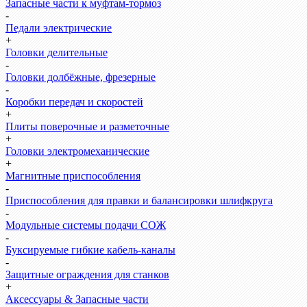
Запасные части к муфтам-тормоз
-
Педали электрические
+
Головки делительные
-
Головки долбёжные, фрезерные
-
Коробки передач и скоростей
+
Плиты поверочные и разметочные
+
Головки электромеханические
+
Магнитные приспособления
-
Приспособления для правки и балансировки шлифкруга
-
Модульные системы подачи СОЖ
-
Буксируемые гибкие кабель-каналы
-
Защитные ограждения для станков
+
Аксессуары & Запасные части