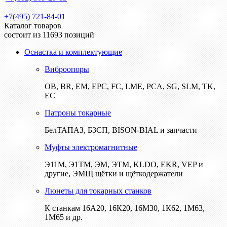
+7(495) 721-84-01
Каталог товаров
состоит из 11693 позиций
Оснастка и комплектующие
Виброопоры
ОВ, BR, EM, EPC, FC, LME, PCA, SG, SLM, TK,
EC
Патроны токарные
БелТАПАЗ, БЗСП, BISON-BIAL и запчасти
Муфты электромагнитные
Э11М, Э1ТМ, ЭМ, ЭТМ, KLDO, EKR, VEP и
другие, ЭМЩ щётки и щёткодержатели
Люнеты для токарных станков
К станкам 16А20, 16К20, 16М30, 1К62, 1М63,
1М65 и др.