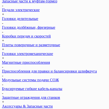
Запасные части к муфтам-тормоз
-
Педали электрические
+
Головки делительные
-
Головки долбёжные, фрезерные
-
Коробки передач и скоростей
+
Плиты поверочные и разметочные
+
Головки электромеханические
+
Магнитные приспособления
-
Приспособления для правки и балансировки шлифкруга
-
Модульные системы подачи СОЖ
-
Буксируемые гибкие кабель-каналы
-
Защитные ограждения для станков
+
Аксессуары & Запасные части