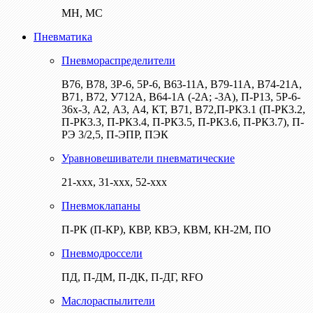
МН, МС
Пневматика
Пневмораспределители
В76, В78, 3Р-6, 5Р-6, В63-11А, В79-11А, В74-21А,
В71, В72, У712А, В64-1А (-2А; -3А), П-Р13, 5Р-6-
36х-3, А2, А3, А4, КТ, В71, В72,П-РК3.1 (П-РК3.2,
П-РК3.3, П-РК3.4, П-РК3.5, П-РК3.6, П-РК3.7), П-
РЭ 3/2,5, П-ЭПР, ПЭК
Уравновешиватели пневматические
21-ххх, 31-ххх, 52-ххх
Пневмоклапаны
П-РК (П-КР), КВР, КВЭ, КВМ, КН-2М, ПО
Пневмодроссели
ПД, П-ДМ, П-ДК, П-ДГ, RFO
Маслораспылители