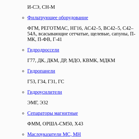
И-СЭ, СН-М
Фильтрующее оборудование
ФГМ, РЕГОТМАС, НГ16, АС42–5, ВС42–5, С42–
54А, всасывающие сетчатые, щелевые, сапуны, П-
МК, П-ФВ, Г-41
Гидродроссели
Г77, ДК, ДКМ, ДР, МДО, КВМК, МДКМ
Гидропанели
Г53, Г34, Г31, ГС
Гидроусилители
ЭМГ, Э32
Сепараторы магнитные
ФММ, ОРША-СМ50, Х43
Маслоуказатели МС, МН