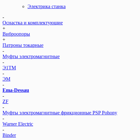
Электрика станка
-
Оснастка и комплектующие
+
Виброопоры
+
Патроны токарные
-
Муфты электромагнитные
-
Э1ТМ
-
ЭМ
-
Ema-Dessau
-
ZF
-
Муфты электромагнитные фрикционные PSP Pohony
-
Warner Electric
-
Binder