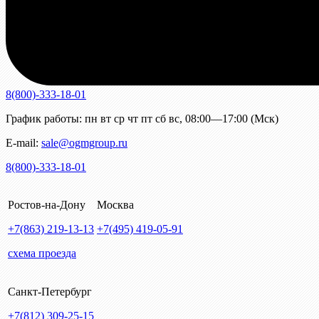
8(800)-333-18-01
График работы:
пн
вт
ср
чт
пт
сб
вс
,
08:00—17:00 (Мск)
E-mail:
sale@ogmgroup.ru
8(800)-333-18-01
Ростов-на-Дону
Москва
+7(863)
219-13-13
+7(495)
419-05-91
схема проезда
Санкт-Петербург
+7(812)
309-25-15