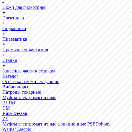
-
Ножи для гильотины
+
Электрика
+
Гидравлика
+
Пневматика
+
Промышленная химия
+
Станки
+
Запасные части к станкам
Каталог
Оснастка и комплектующие
Виброопоры
Патроны токарные
Муфты электромагнитные
Э1ТМ
ЭМ
Ema-Dessau
ZF
Муфты электромагнитные фрикционные PSP Pohony
Warner Electric