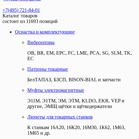
+7(495) 721-84-01
Каталог товаров
состоит из 11693 позиций
Оснастка и комплектующие
Виброопоры
ОВ, BR, EM, EPC, FC, LME, PCA, SG, SLM, TK,
EC
Патроны токарные
БелТАПАЗ, БЗСП, BISON-BIAL и запчасти
Муфты электромагнитные
Э11М, Э1ТМ, ЭМ, ЭТМ, KLDO, EKR, VEP и
другие, ЭМЩ щётки и щёткодержатели
Люнеты для токарных станков
К станкам 16А20, 16К20, 16М30, 1К62, 1М63,
1М65 и др.