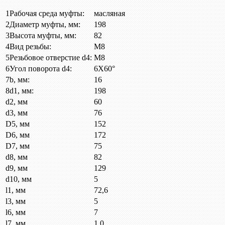
1
Рабочая среда муфты:
масляная
2
Диаметр муфты, мм:
198
3
Высота муфты, мм:
82
4
Вид резьбы:
М8
5
Резьбовое отверстие d4:
М8
6
Угол поворота d4:
6X60°
7
b, мм:
16
8
d1, мм:
198
d2, мм
60
d3, мм
76
D5, мм
152
D6, мм
172
D7, мм
75
d8, мм
82
d9, мм
129
d10, мм
5
l1, мм
72,6
l3, мм
5
l6, мм
7
l7, мм
1,0