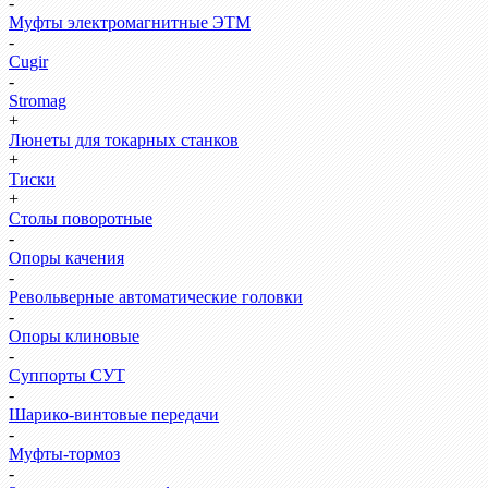
-
Муфты электромагнитные ЭТМ
-
Cugir
-
Stromag
+
Люнеты для токарных станков
+
Тиски
+
Столы поворотные
-
Опоры качения
-
Револьверные автоматические головки
-
Опоры клиновые
-
Суппорты СУТ
-
Шарико-винтовые передачи
-
Муфты-тормоз
-