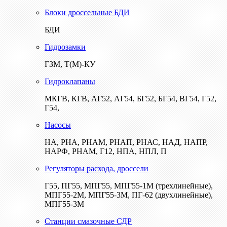
Блоки дроссельные БДИ
БДИ
Гидрозамки
ГЗМ, Т(М)-КУ
Гидроклапаны
МКГВ, КГВ, АГ52, АГ54, БГ52, БГ54, ВГ54, Г52,
Г54,
Насосы
НА, РНА, РНАМ, РНАП, РНАС, НАД, НАПР,
НАРФ, РНАМ, Г12, НПА, НПЛ, П
Регуляторы расхода, дроссели
Г55, ПГ55, МПГ55, МПГ55-1М (трехлинейные),
МПГ55-2М, МПГ55-3М, ПГ-62 (двухлинейные),
МПГ55-3М
Станции смазочные СДР