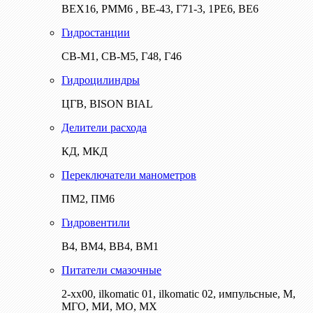
ВЕХ16, РММ6 , ВЕ-43, Г71-3, 1РЕ6, ВЕ6
Гидростанции
СВ-М1, СВ-М5, Г48, Г46
Гидроцилиндры
ЦГВ, BISON BIAL
Делители расхода
КД, МКД
Переключатели манометров
ПМ2, ПМ6
Гидровентили
В4, ВМ4, ВВ4, ВМ1
Питатели смазочные
2-хх00, ilkomatic 01, ilkomatic 02, импульсные, М,
МГО, МИ, МО, МХ