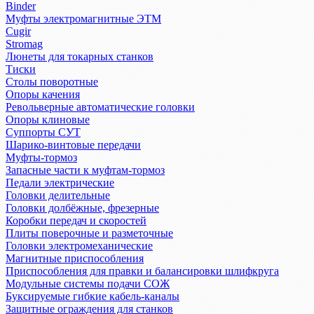
Binder
Муфты электромагнитные ЭТМ
Cugir
Stromag
Люнеты для токарных станков
Тиски
Столы поворотные
Опоры качения
Револьверные автоматические головки
Опоры клиновые
Суппорты СУТ
Шарико-винтовые передачи
Муфты-тормоз
Запасные части к муфтам-тормоз
Педали электрические
Головки делительные
Головки долбёжные, фрезерные
Коробки передач и скоростей
Плиты поверочные и разметочные
Головки электромеханические
Магнитные приспособления
Приспособления для правки и балансировки шлифкруга
Модульные системы подачи СОЖ
Буксируемые гибкие кабель-каналы
Защитные ограждения для станков