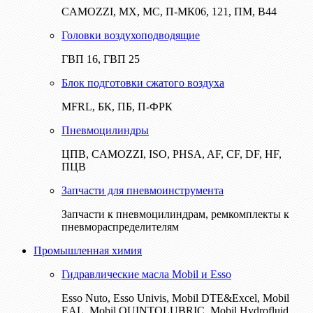
CAMOZZI, МХ, МС, П-МК06, 121, ПМ, В44
Головки воздухоподводящие
ГВП 16, ГВП 25
Блок подготовки сжатого воздуха
MFRL, БК, ПБ, П-ФРК
Пневмоцилиндры
ЦПВ, CAMOZZI, ISO, PHSA, AF, CF, DF, HF,
ПЦВ
Запчасти для пневмоинструмента
Запчасти к пневмоцилиндрам, ремкомплекты к
пневмораспределителям
Промышленная химия
Гидравлические масла Mobil и Esso
Esso Nuto, Esso Univis, Mobil DTE&Excel, Mobil
EAL, Mobil QUINTOLUBRIC, Mobil Hydrofluid,