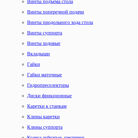
Винты подъема стола
Винты поперечной подачи
Винты продольного хода стола
Винты суппорта
Винты ходовые
Вкладыши
Гайки
Гайки маточные
Гидропреселекторы
Диски фрикционные
Каретки к станкам
Клины каретки
Клины суппорта
Колеса зубчатые, шестерни