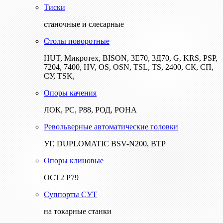
Тиски
станочные и слесарные
Столы поворотные
HUT, Микротех, BISON, 3Е70, 3Д70, G, KRS, PSP,
7204, 7400, HV, OS, OSN, TSL, TS, 2400, СК, СП,
СУ, TSK,
Опоры качения
ЛОК, РС, Р88, РОД, РОНА
Револьверные автоматические головки
УГ, DUPLOMATIC BSV-N200, ВТР
Опоры клиновые
ОСТ2 Р79
Суппорты СУТ
на токарные станки