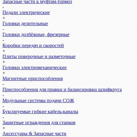
Запасные части к муфтам-тормоз
-
Педали электрические
+
Головки делительные
-
Головки долбёжные, фрезерные
-
Коробки передач и скоростей
+
Плиты поверочные и разметочные
+
Головки электромеханические
+
Магнитные приспособления
-
Приспособления для правки и балансировки шлифкруга
-
Модульные системы подачи СОЖ
-
Буксируемые гибкие кабель-каналы
-
Защитные ограждения для станков
+
Аксессуары & Запасные части