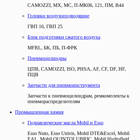
CAMOZZI, МХ, МС, П-МК06, 121, ПМ, В44
Головки воздухоподводящие
ГВП 16, ГВП 25
Блок подготовки сжатого воздуха
MFRL, БК, ПБ, П-ФРК
Пневмоцилиндры
ЦПВ, CAMOZZI, ISO, PHSA, AF, CF, DF, HF,
ПЦВ
Запчасти для пневмоинструмента
Запчасти к пневмоцилиндрам, ремкомплекты к
пневмораспределителям
Промышленная химия
Гидравлические масла Mobil и Esso
Esso Nuto, Esso Univis, Mobil DTE&Excel, Mobil
EAL, Mobil QUINTOLUBRIC, Mobil Hydrofluid,