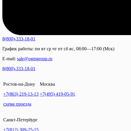
8(800)-333-18-01
График работы:
пн
вт
ср
чт
пт
сб
вс
,
08:00—17:00 (Мск)
E-mail:
sale@ogmgroup.ru
8(800)-333-18-01
Ростов-на-Дону
Москва
+7(863)
219-13-13
+7(495)
419-05-91
схема проезда
Санкт-Петербург
+7(812)
309-25-15