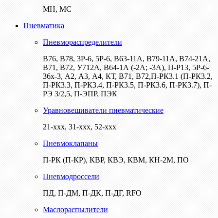
МН, МС
Пневматика
Пневмораспределители
В76, В78, 3Р-6, 5Р-6, В63-11А, В79-11А, В74-21А,
В71, В72, У712А, В64-1А (-2А; -3А), П-Р13, 5Р-6-
36х-3, А2, А3, А4, КТ, В71, В72,П-РК3.1 (П-РК3.2,
П-РК3.3, П-РК3.4, П-РК3.5, П-РК3.6, П-РК3.7), П-
РЭ 3/2,5, П-ЭПР, ПЭК
Уравновешиватели пневматические
21-ххх, 31-ххх, 52-ххх
Пневмоклапаны
П-РК (П-КР), КВР, КВЭ, КВМ, КН-2М, ПО
Пневмодроссели
ПД, П-ДМ, П-ДК, П-ДГ, RFO
Маслораспылители