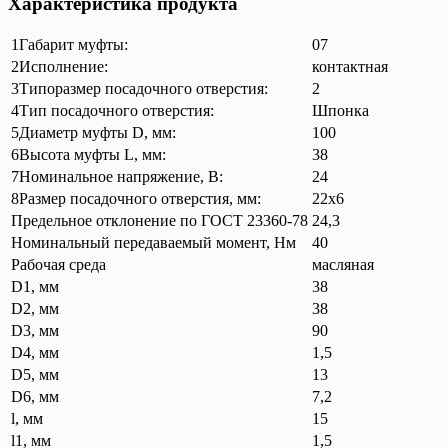
Характеристика продукта
1
Габарит муфты:
07
2
Исполнение:
контактная
3
Типоразмер посадочного отверстия:
2
4
Тип посадочного отверстия:
Шпонка
5
Диаметр муфты D, мм:
100
6
Высота муфты L, мм:
38
7
Номинальное напряжение, В:
24
8
Размер посадочного отверстия, мм:
22х6
Предельное отклонение по ГОСТ 23360-78
24,3
Номинальный передаваемый момент, Нм
40
Рабочая среда
масляная
D1, мм
38
D2, мм
38
D3, мм
90
D4, мм
1,5
D5, мм
13
D6, мм
7,2
l, мм
15
l1, мм
1,5