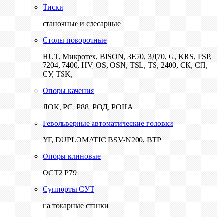
Тиски
станочные и слесарные
Столы поворотные
HUT, Микротех, BISON, 3Е70, 3Д70, G, KRS, PSP,
7204, 7400, HV, OS, OSN, TSL, TS, 2400, СК, СП,
СУ, TSK,
Опоры качения
ЛОК, РС, Р88, РОД, РОНА
Револьверные автоматические головки
УГ, DUPLOMATIC BSV-N200, ВТР
Опоры клиновые
ОСТ2 Р79
Суппорты СУТ
на токарные станки