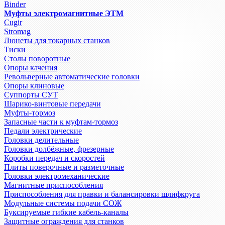
Binder
Муфты электромагнитные ЭТМ
Cugir
Stromag
Люнеты для токарных станков
Тиски
Столы поворотные
Опоры качения
Револьверные автоматические головки
Опоры клиновые
Суппорты СУТ
Шарико-винтовые передачи
Муфты-тормоз
Запасные части к муфтам-тормоз
Педали электрические
Головки делительные
Головки долбёжные, фрезерные
Коробки передач и скоростей
Плиты поверочные и разметочные
Головки электромеханические
Магнитные приспособления
Приспособления для правки и балансировки шлифкруга
Модульные системы подачи СОЖ
Буксируемые гибкие кабель-каналы
Защитные ограждения для станков