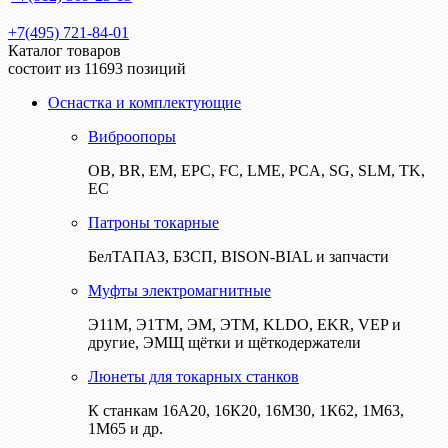
+7(495) 721-84-01
Каталог товаров
состоит из 11693 позиций
Оснастка и комплектующие
Виброопоры
ОВ, BR, EM, EPC, FC, LME, PCA, SG, SLM, TK,
EC
Патроны токарные
БелТАПАЗ, БЗСП, BISON-BIAL и запчасти
Муфты электромагнитные
Э11М, Э1ТМ, ЭМ, ЭТМ, KLDO, EKR, VEP и
другие, ЭМЩ щётки и щёткодержатели
Люнеты для токарных станков
К станкам 16А20, 16К20, 16М30, 1К62, 1М63,
1М65 и др.