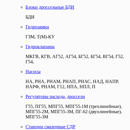
Блоки дроссельные БДИ
БДИ
Гидрозамки
ГЗМ, Т(М)-КУ
Гидроклапаны
МКГВ, КГВ, АГ52, АГ54, БГ52, БГ54, ВГ54, Г52,
Г54,
Насосы
НА, РНА, РНАМ, РНАП, РНАС, НАД, НАПР,
НАРФ, РНАМ, Г12, НПА, НПЛ, П
Регуляторы расхода, дроссели
Г55, ПГ55, МПГ55, МПГ55-1М (трехлинейные),
МПГ55-2М, МПГ55-3М, ПГ-62 (двухлинейные),
МПГ55-3М
Станции смазочные СДР