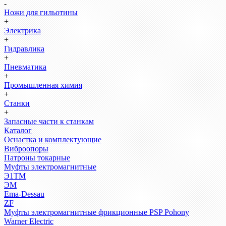
-
Ножи для гильотины
+
Электрика
+
Гидравлика
+
Пневматика
+
Промышленная химия
+
Станки
+
Запасные части к станкам
Каталог
Оснастка и комплектующие
Виброопоры
Патроны токарные
Муфты электромагнитные
Э1ТМ
ЭМ
Ema-Dessau
ZF
Муфты электромагнитные фрикционные PSP Pohony
Warner Electric