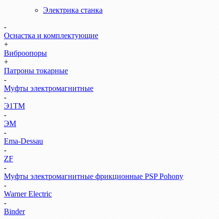
Электрика станка
-
Оснастка и комплектующие
+
Виброопоры
+
Патроны токарные
-
Муфты электромагнитные
-
Э1ТМ
-
ЭМ
-
Ema-Dessau
-
ZF
-
Муфты электромагнитные фрикционные PSP Pohony
-
Warner Electric
-
Binder