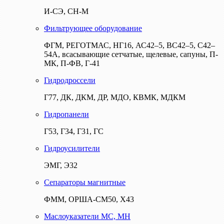
И-СЭ, СН-М
Фильтрующее оборудование
ФГМ, РЕГОТМАС, НГ16, АС42–5, ВС42–5, С42–
54А, всасывающие сетчатые, щелевые, сапуны, П-
МК, П-ФВ, Г-41
Гидродроссели
Г77, ДК, ДКМ, ДР, МДО, КВМК, МДКМ
Гидропанели
Г53, Г34, Г31, ГС
Гидроусилители
ЭМГ, Э32
Сепараторы магнитные
ФММ, ОРША-СМ50, Х43
Маслоуказатели МС, МН