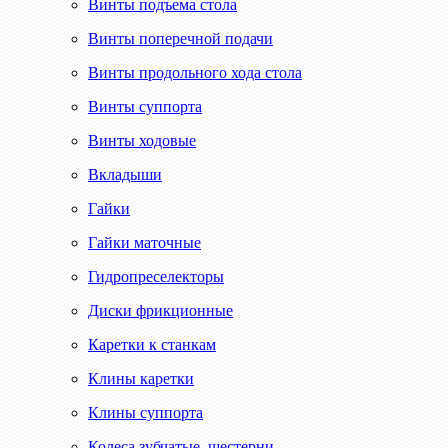
Винты подъема стола
Винты поперечной подачи
Винты продольного хода стола
Винты суппорта
Винты ходовые
Вкладыши
Гайки
Гайки маточные
Гидропреселекторы
Диски фрикционные
Каретки к станкам
Клины каретки
Клины суппорта
Колеса зубчатые, шестерни