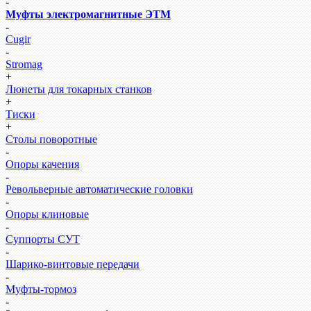
-
Муфты электромагнитные ЭТМ
-
Cugir
-
Stromag
+
Люнеты для токарных станков
+
Тиски
+
Столы поворотные
-
Опоры качения
-
Револьверные автоматические головки
-
Опоры клиновые
-
Суппорты СУТ
-
Шарико-винтовые передачи
-
Муфты-тормоз
-