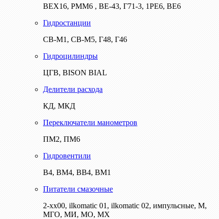
ВЕХ16, РММ6 , ВЕ-43, Г71-3, 1РЕ6, ВЕ6
Гидростанции
СВ-М1, СВ-М5, Г48, Г46
Гидроцилиндры
ЦГВ, BISON BIAL
Делители расхода
КД, МКД
Переключатели манометров
ПМ2, ПМ6
Гидровентили
В4, ВМ4, ВВ4, ВМ1
Питатели смазочные
2-хх00, ilkomatic 01, ilkomatic 02, импульсные, М,
МГО, МИ, МО, МХ