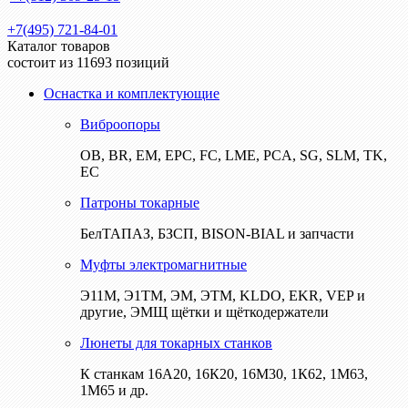
+7(495) 721-84-01
Каталог товаров
состоит из 11693 позиций
Оснастка и комплектующие
Виброопоры
ОВ, BR, EM, EPC, FC, LME, PCA, SG, SLM, TK,
EC
Патроны токарные
БелТАПАЗ, БЗСП, BISON-BIAL и запчасти
Муфты электромагнитные
Э11М, Э1ТМ, ЭМ, ЭТМ, KLDO, EKR, VEP и
другие, ЭМЩ щётки и щёткодержатели
Люнеты для токарных станков
К станкам 16А20, 16К20, 16М30, 1К62, 1М63,
1М65 и др.