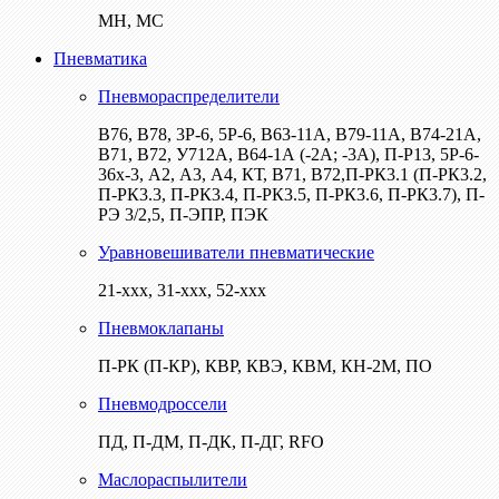
МН, МС
Пневматика
Пневмораспределители
В76, В78, 3Р-6, 5Р-6, В63-11А, В79-11А, В74-21А,
В71, В72, У712А, В64-1А (-2А; -3А), П-Р13, 5Р-6-
36х-3, А2, А3, А4, КТ, В71, В72,П-РК3.1 (П-РК3.2,
П-РК3.3, П-РК3.4, П-РК3.5, П-РК3.6, П-РК3.7), П-
РЭ 3/2,5, П-ЭПР, ПЭК
Уравновешиватели пневматические
21-ххх, 31-ххх, 52-ххх
Пневмоклапаны
П-РК (П-КР), КВР, КВЭ, КВМ, КН-2М, ПО
Пневмодроссели
ПД, П-ДМ, П-ДК, П-ДГ, RFO
Маслораспылители