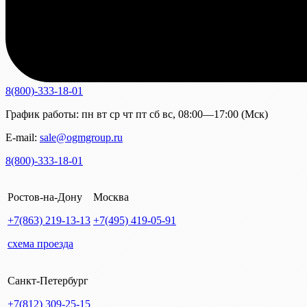
8(800)-333-18-01
График работы:
пн
вт
ср
чт
пт
сб
вс
,
08:00—17:00 (Мск)
E-mail:
sale@ogmgroup.ru
8(800)-333-18-01
Ростов-на-Дону
Москва
+7(863)
219-13-13
+7(495)
419-05-91
схема проезда
Санкт-Петербург
+7(812)
309-25-15