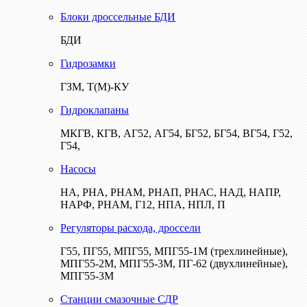
Блоки дроссельные БДИ
БДИ
Гидрозамки
ГЗМ, Т(М)-КУ
Гидроклапаны
МКГВ, КГВ, АГ52, АГ54, БГ52, БГ54, ВГ54, Г52,
Г54,
Насосы
НА, РНА, РНАМ, РНАП, РНАС, НАД, НАПР,
НАРФ, РНАМ, Г12, НПА, НПЛ, П
Регуляторы расхода, дроссели
Г55, ПГ55, МПГ55, МПГ55-1М (трехлинейные),
МПГ55-2М, МПГ55-3М, ПГ-62 (двухлинейные),
МПГ55-3М
Станции смазочные СДР