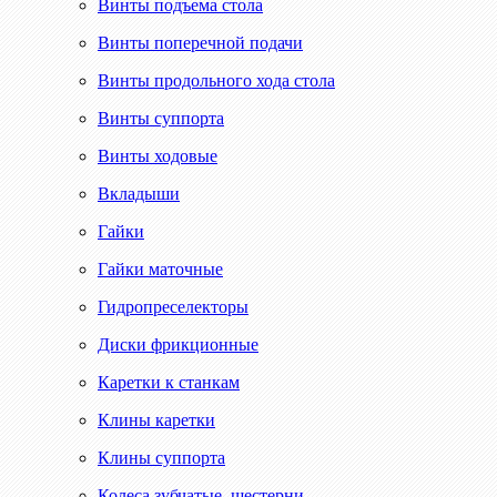
Винты подъема стола
Винты поперечной подачи
Винты продольного хода стола
Винты суппорта
Винты ходовые
Вкладыши
Гайки
Гайки маточные
Гидропреселекторы
Диски фрикционные
Каретки к станкам
Клины каретки
Клины суппорта
Колеса зубчатые, шестерни