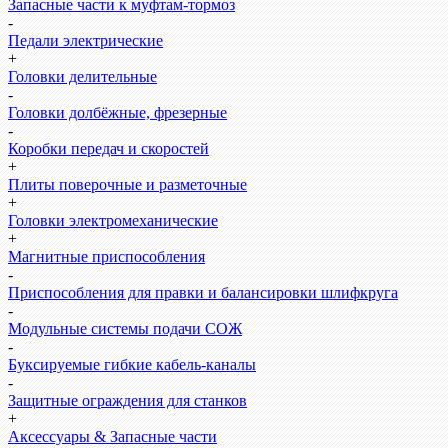
Запасные части к муфтам-тормоз
-
Педали электрические
+
Головки делительные
-
Головки долбёжные, фрезерные
-
Коробки передач и скоростей
+
Плиты поверочные и разметочные
+
Головки электромеханические
+
Магнитные приспособления
-
Приспособления для правки и балансировки шлифкруга
-
Модульные системы подачи СОЖ
-
Буксируемые гибкие кабель-каналы
-
Защитные ограждения для станков
+
Аксессуары & Запасные части