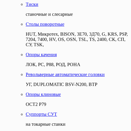
Тиски
станочные и слесарные
Столы поворотные
HUT, Микротех, BISON, 3Е70, 3Д70, G, KRS, PSP,
7204, 7400, HV, OS, OSN, TSL, TS, 2400, СК, СП,
СУ, TSK,
Опоры качения
ЛОК, РС, Р88, РОД, РОНА
Револьверные автоматические головки
УГ, DUPLOMATIC BSV-N200, ВТР
Опоры клиновые
ОСТ2 Р79
Суппорты СУТ
на токарные станки