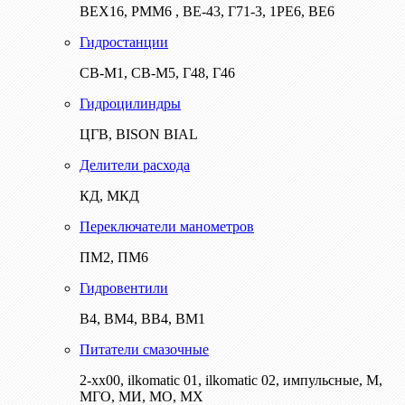
ВЕХ16, РММ6 , ВЕ-43, Г71-3, 1РЕ6, ВЕ6
Гидростанции
СВ-М1, СВ-М5, Г48, Г46
Гидроцилиндры
ЦГВ, BISON BIAL
Делители расхода
КД, МКД
Переключатели манометров
ПМ2, ПМ6
Гидровентили
В4, ВМ4, ВВ4, ВМ1
Питатели смазочные
2-хх00, ilkomatic 01, ilkomatic 02, импульсные, М,
МГО, МИ, МО, МХ