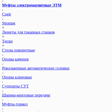
-
Муфты электромагнитные ЭТМ
-
Cugir
-
Stromag
+
Люнеты для токарных станков
+
Тиски
+
Столы поворотные
-
Опоры качения
-
Револьверные автоматические головки
-
Опоры клиновые
-
Суппорты СУТ
-
Шарико-винтовые передачи
-
Муфты-тормоз
-