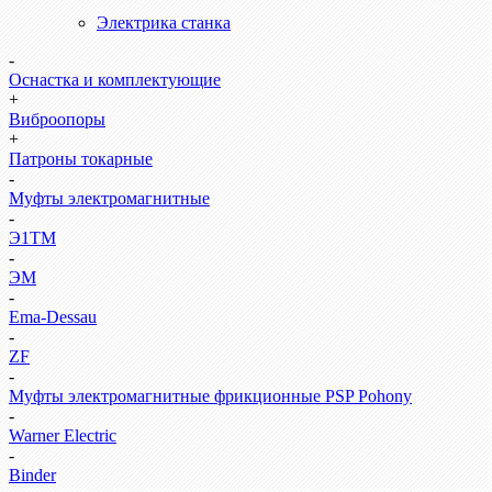
Электрика станка
-
Оснастка и комплектующие
+
Виброопоры
+
Патроны токарные
-
Муфты электромагнитные
-
Э1ТМ
-
ЭМ
-
Ema-Dessau
-
ZF
-
Муфты электромагнитные фрикционные PSP Pohony
-
Warner Electric
-
Binder