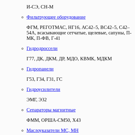
И-СЭ, СН-М
Фильтрующее оборудование
ФГМ, РЕГОТМАС, НГ16, АС42–5, ВС42–5, С42–
54А, всасывающие сетчатые, щелевые, сапуны, П-
МК, П-ФВ, Г-41
Гидродроссели
Г77, ДК, ДКМ, ДР, МДО, КВМК, МДКМ
Гидропанели
Г53, Г34, Г31, ГС
Гидроусилители
ЭМГ, Э32
Сепараторы магнитные
ФММ, ОРША-СМ50, Х43
Маслоуказатели МС, МН