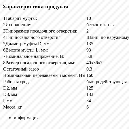
Характеристика продукта
1
Габарит муфты:
10
2
Исполнение:
бесконтактная
3
Типоразмер посадочного отверстия:
2
4
Тип посадочного отверстия:
Шлиц, по наружному
5
Диаметр муфты D, мм:
135
6
Высота муфты L, мм:
93
7
Номинальное напряжение, В:
5,8
8
Размер посадочного отверстия, мм:
40х36х7
Остаточный зазор
0,3
Номинальный передаваемый момент, Нм
160
Рабочая среда
быстродействующая
D2, мм
125
D3, мм
133
l, мм
34
Масса, кг
6
информация