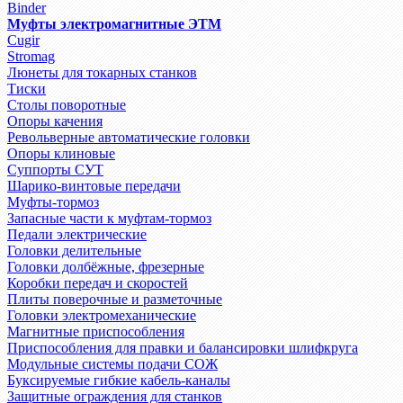
Binder
Муфты электромагнитные ЭТМ
Cugir
Stromag
Люнеты для токарных станков
Тиски
Столы поворотные
Опоры качения
Револьверные автоматические головки
Опоры клиновые
Суппорты СУТ
Шарико-винтовые передачи
Муфты-тормоз
Запасные части к муфтам-тормоз
Педали электрические
Головки делительные
Головки долбёжные, фрезерные
Коробки передач и скоростей
Плиты поверочные и разметочные
Головки электромеханические
Магнитные приспособления
Приспособления для правки и балансировки шлифкруга
Модульные системы подачи СОЖ
Буксируемые гибкие кабель-каналы
Защитные ограждения для станков