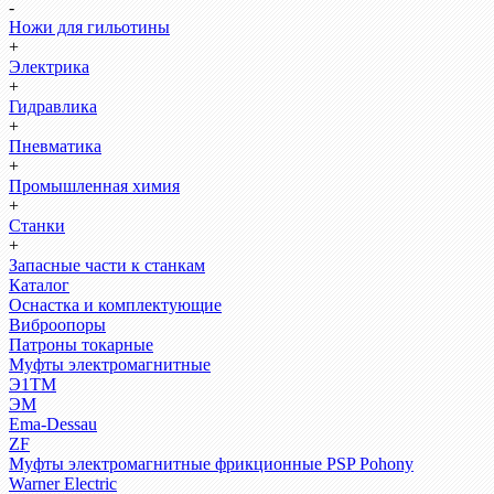
-
Ножи для гильотины
+
Электрика
+
Гидравлика
+
Пневматика
+
Промышленная химия
+
Станки
+
Запасные части к станкам
Каталог
Оснастка и комплектующие
Виброопоры
Патроны токарные
Муфты электромагнитные
Э1ТМ
ЭМ
Ema-Dessau
ZF
Муфты электромагнитные фрикционные PSP Pohony
Warner Electric