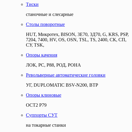
Тиски
станочные и слесарные
Столы поворотные
HUT, Микротех, BISON, 3Е70, 3Д70, G, KRS, PSP,
7204, 7400, HV, OS, OSN, TSL, TS, 2400, СК, СП,
СУ, TSK,
Опоры качения
ЛОК, РС, Р88, РОД, РОНА
Револьверные автоматические головки
УГ, DUPLOMATIC BSV-N200, ВТР
Опоры клиновые
ОСТ2 Р79
Суппорты СУТ
на токарные станки