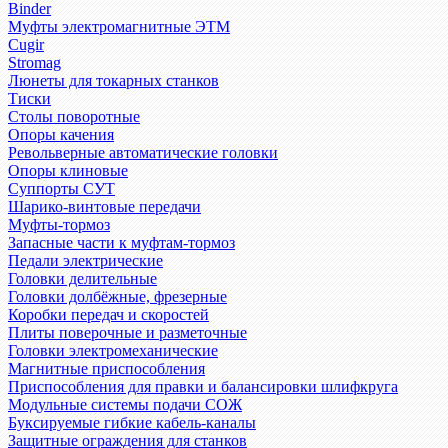
Binder
Муфты электромагнитные ЭТМ
Cugir
Stromag
Люнеты для токарных станков
Тиски
Столы поворотные
Опоры качения
Револьверные автоматические головки
Опоры клиновые
Суппорты СУТ
Шарико-винтовые передачи
Муфты-тормоз
Запасные части к муфтам-тормоз
Педали электрические
Головки делительные
Головки долбёжные, фрезерные
Коробки передач и скоростей
Плиты поверочные и разметочные
Головки электромеханические
Магнитные приспособления
Приспособления для правки и балансировки шлифкруга
Модульные системы подачи СОЖ
Буксируемые гибкие кабель-каналы
Защитные ограждения для станков