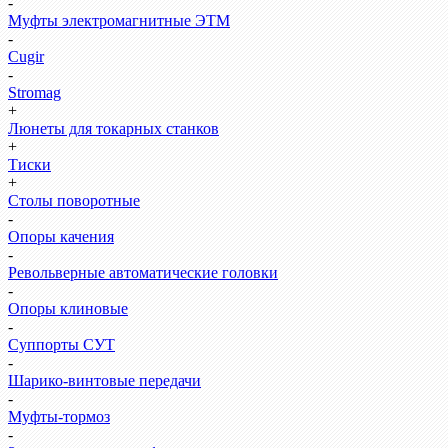
-
Муфты электромагнитные ЭТМ
-
Cugir
-
Stromag
+
Люнеты для токарных станков
+
Тиски
+
Столы поворотные
-
Опоры качения
-
Револьверные автоматические головки
-
Опоры клиновые
-
Суппорты СУТ
-
Шарико-винтовые передачи
-
Муфты-тормоз
-