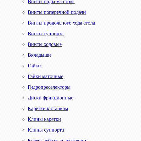
Винты подъема стола
Винты поперечной подачи
Винты продольного хода стола
Винты суппорта
Винты ходовые
Вкладыши
Гайки
Гайки маточные
Гидропреселекторы
Диски фрикционные
Каретки к станкам
Клины каретки
Клины суппорта
Колеса зубчатые, шестерни