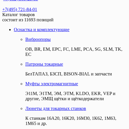
+7(495) 721-84-01
Каталог товаров
состоит из 11693 позиций
Оснастка и комплектующие
Виброопоры
ОВ, BR, EM, EPC, FC, LME, PCA, SG, SLM, TK,
EC
Патроны токарные
БелТАПАЗ, БЗСП, BISON-BIAL и запчасти
Муфты электромагнитные
Э11М, Э1ТМ, ЭМ, ЭТМ, KLDO, EKR, VEP и
другие, ЭМЩ щётки и щёткодержатели
Люнеты для токарных станков
К станкам 16А20, 16К20, 16М30, 1К62, 1М63,
1М65 и др.