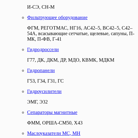
И-СЭ, СН-М
Фильтрующее оборудование
ФГМ, РЕГОТМАС, НГ16, АС42–5, ВС42–5, С42–
54А, всасывающие сетчатые, щелевые, сапуны, П-
МК, П-ФВ, Г-41
Гидродроссели
Г77, ДК, ДКМ, ДР, МДО, КВМК, МДКМ
Гидропанели
Г53, Г34, Г31, ГС
Гидроусилители
ЭМГ, Э32
Сепараторы магнитные
ФММ, ОРША-СМ50, Х43
Маслоуказатели МС, МН