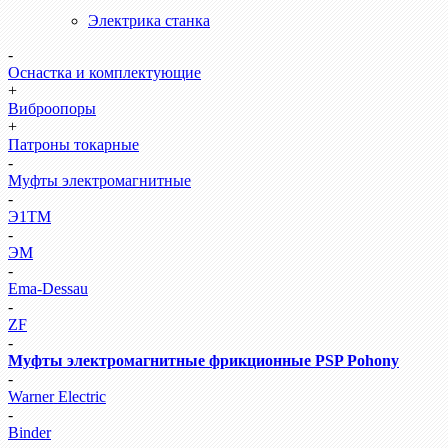
Электрика станка
-
Оснастка и комплектующие
+
Виброопоры
+
Патроны токарные
-
Муфты электромагнитные
-
Э1ТМ
-
ЭМ
-
Ema-Dessau
-
ZF
-
Муфты электромагнитные фрикционные PSP Pohony
-
Warner Electric
-
Binder