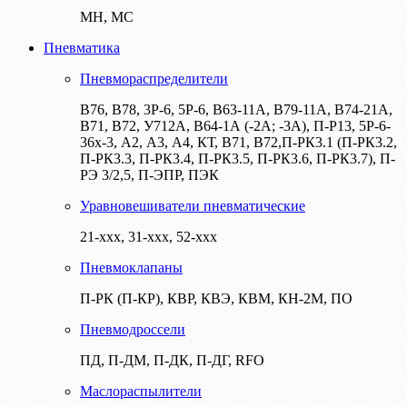
МН, МС
Пневматика
Пневмораспределители
В76, В78, 3Р-6, 5Р-6, В63-11А, В79-11А, В74-21А,
В71, В72, У712А, В64-1А (-2А; -3А), П-Р13, 5Р-6-
36х-3, А2, А3, А4, КТ, В71, В72,П-РК3.1 (П-РК3.2,
П-РК3.3, П-РК3.4, П-РК3.5, П-РК3.6, П-РК3.7), П-
РЭ 3/2,5, П-ЭПР, ПЭК
Уравновешиватели пневматические
21-ххх, 31-ххх, 52-ххх
Пневмоклапаны
П-РК (П-КР), КВР, КВЭ, КВМ, КН-2М, ПО
Пневмодроссели
ПД, П-ДМ, П-ДК, П-ДГ, RFO
Маслораспылители