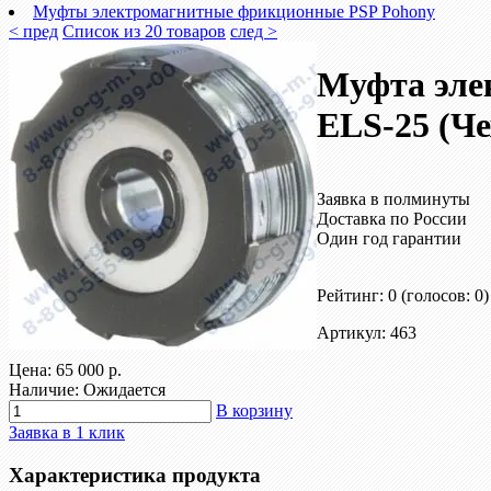
Муфты электромагнитные фрикционные PSP Pohony
< пред
Список из 20 товаров
след >
Муфта эле
ELS-25 (Че
Заявка в полминуты
Доставка по России
Один год гарантии
Рейтинг: 0
(голосов: 0)
Артикул: 463
Цена:
65 000 р.
Наличие: Ожидается
В корзину
Заявка в 1 клик
Характеристика продукта