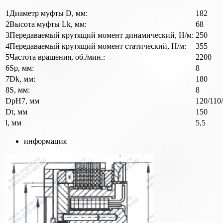
1
Диаметр муфты D, мм:
182
2
Высота муфты Lk, мм:
68
3
Передаваемый крутящий момент динамический, Н/м:
250
4
Передаваемый крутящий момент статический, Н/м:
355
5
Частота вращения, об./мин.:
2200
6
Sp, мм:
8
7
Dk, мм:
180
8
S, мм:
8
DpH7, мм
120/110
Dt, мм
150
l, мм
5,5
информация