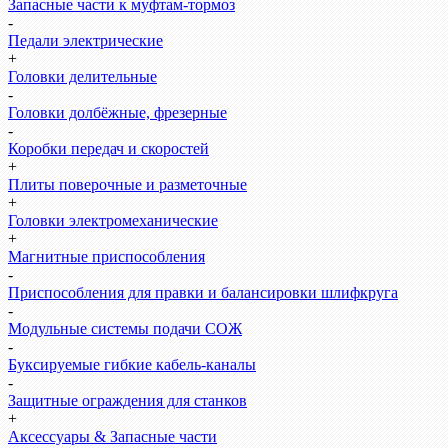
Запасные части к муфтам-тормоз
-
Педали электрические
+
Головки делительные
-
Головки долбёжные, фрезерные
-
Коробки передач и скоростей
+
Плиты поверочные и разметочные
+
Головки электромеханические
+
Магнитные приспособления
-
Приспособления для правки и балансировки шлифкруга
-
Модульные системы подачи СОЖ
-
Буксируемые гибкие кабель-каналы
-
Защитные ограждения для станков
+
Аксессуары & Запасные части