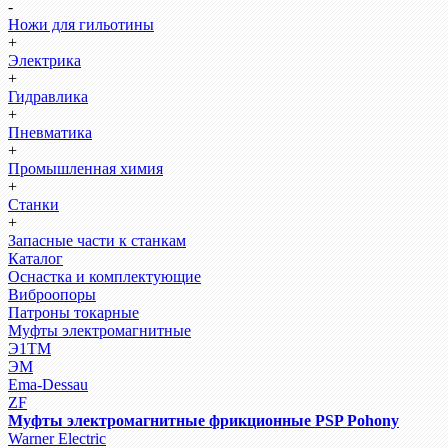
-
Ножи для гильотины
+
Электрика
+
Гидравлика
+
Пневматика
+
Промышленная химия
+
Станки
+
Запасные части к станкам
Каталог
Оснастка и комплектующие
Виброопоры
Патроны токарные
Муфты электромагнитные
Э1ТМ
ЭМ
Ema-Dessau
ZF
Муфты электромагнитные фрикционные PSP Pohony
Warner Electric