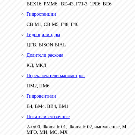
ВЕХ16, РММ6 , ВЕ-43, Г71-3, 1РЕ6, ВЕ6
Гидростанции
СВ-М1, СВ-М5, Г48, Г46
Гидроцилиндры
ЦГВ, BISON BIAL
Делители расхода
КД, МКД
Переключатели манометров
ПМ2, ПМ6
Гидровентили
В4, ВМ4, ВВ4, ВМ1
Питатели смазочные
2-хх00, ilkomatic 01, ilkomatic 02, импульсные, М,
МГО, МИ, МО, МХ