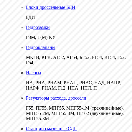
Блоки дроссельные БДИ
БДИ
Гидрозамки
ГЗМ, Т(М)-КУ
Гидроклапаны
МКГВ, КГВ, АГ52, АГ54, БГ52, БГ54, ВГ54, Г52,
Г54,
Насосы
НА, РНА, РНАМ, РНАП, РНАС, НАД, НАПР,
НАРФ, РНАМ, Г12, НПА, НПЛ, П
Регуляторы расхода, дроссели
Г55, ПГ55, МПГ55, МПГ55-1М (трехлинейные),
МПГ55-2М, МПГ55-3М, ПГ-62 (двухлинейные),
МПГ55-3М
Станции смазочные СДР