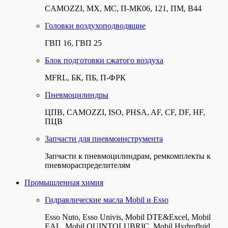
CAMOZZI, МХ, МС, П-МК06, 121, ПМ, В44
Головки воздухоподводящие
ГВП 16, ГВП 25
Блок подготовки сжатого воздуха
MFRL, БК, ПБ, П-ФРК
Пневмоцилиндры
ЦПВ, CAMOZZI, ISO, PHSA, AF, CF, DF, HF,
ПЦВ
Запчасти для пневмоинструмента
Запчасти к пневмоцилиндрам, ремкомплекты к
пневмораспределителям
Промышленная химия
Гидравлические масла Mobil и Esso
Esso Nuto, Esso Univis, Mobil DTE&Excel, Mobil
EAL, Mobil QUINTOLUBRIC, Mobil Hydrofluid,