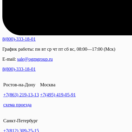
8(800)-333-18-01
График работы:
пн
вт
ср
чт
пт
сб
вс
,
08:00—17:00 (Мск)
E-mail:
sale@ogmgroup.ru
8(800)-333-18-01
Ростов-на-Дону
Москва
+7(863)
219-13-13
+7(495)
419-05-91
схема проезда
Санкт-Петербург
+7(812)
309-25-15