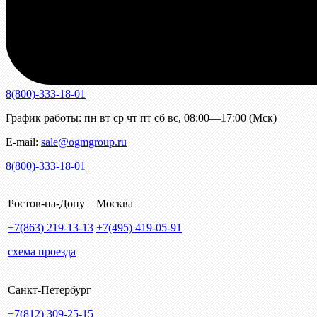
8(800)-333-18-01
График работы:
пн
вт
ср
чт
пт
сб
вс
,
08:00—17:00 (Мск)
E-mail:
sale@ogmgroup.ru
8(800)-333-18-01
Ростов-на-Дону
Москва
+7(863)
219-13-13
+7(495)
419-05-91
схема проезда
Санкт-Петербург
+7(812)
309-25-15