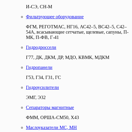
И-СЭ, СН-М
Фильтрующее оборудование
ФГМ, РЕГОТМАС, НГ16, АС42–5, ВС42–5, С42–
54А, всасывающие сетчатые, щелевые, сапуны, П-
МК, П-ФВ, Г-41
Гидродроссели
Г77, ДК, ДКМ, ДР, МДО, КВМК, МДКМ
Гидропанели
Г53, Г34, Г31, ГС
Гидроусилители
ЭМГ, Э32
Сепараторы магнитные
ФММ, ОРША-СМ50, Х43
Маслоуказатели МС, МН