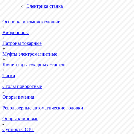
Электрика станка
-
Оснастка и комплектующие
+
Виброопоры
+
Патроны токарные
+
Муфты электромагнитные
+
Люнеты для токарных станков
+
Тиски
+
Столы поворотные
-
Опоры качения
-
Револьверные автоматические головки
-
Опоры клиновые
-
Суппорты СУТ