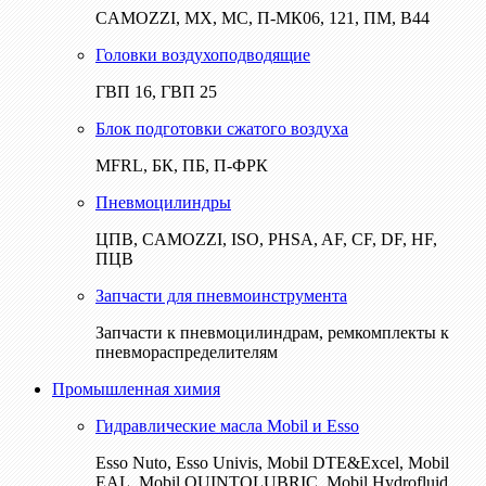
CAMOZZI, МХ, МС, П-МК06, 121, ПМ, В44
Головки воздухоподводящие
ГВП 16, ГВП 25
Блок подготовки сжатого воздуха
MFRL, БК, ПБ, П-ФРК
Пневмоцилиндры
ЦПВ, CAMOZZI, ISO, PHSA, AF, CF, DF, HF,
ПЦВ
Запчасти для пневмоинструмента
Запчасти к пневмоцилиндрам, ремкомплекты к
пневмораспределителям
Промышленная химия
Гидравлические масла Mobil и Esso
Esso Nuto, Esso Univis, Mobil DTE&Excel, Mobil
EAL, Mobil QUINTOLUBRIC, Mobil Hydrofluid,