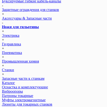
Буксируемые гибкие кабель-каналы
-
Защитные ограждения для станков
+
Аксессуары & Запасные части
-
Ножи для гильотины
+
Электрика
+
Гидравлика
+
Пневматика
+
Промышленная химия
+
Станки
+
Запасные части к станкам
Каталог
Оснастка и комплектующие
Виброопоры
Патроны токарные
Муфты электромагнитные
Люнеты для токарных станков