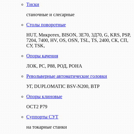
Тиски
станочные и слесарные
Столы поворотные
HUT, Микротех, BISON, 3Е70, 3Д70, G, KRS, PSP,
7204, 7400, HV, OS, OSN, TSL, TS, 2400, СК, СП,
СУ, TSK,
Опоры качения
ЛОК, РС, Р88, РОД, РОНА
Револьверные автоматические головки
УГ, DUPLOMATIC BSV-N200, ВТР
Опоры клиновые
ОСТ2 Р79
Суппорты СУТ
на токарные станки