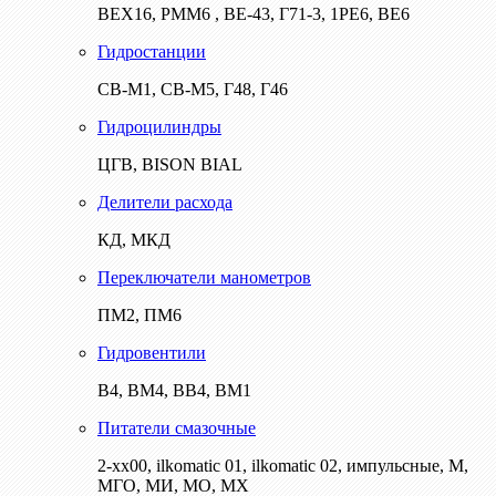
ВЕХ16, РММ6 , ВЕ-43, Г71-3, 1РЕ6, ВЕ6
Гидростанции
СВ-М1, СВ-М5, Г48, Г46
Гидроцилиндры
ЦГВ, BISON BIAL
Делители расхода
КД, МКД
Переключатели манометров
ПМ2, ПМ6
Гидровентили
В4, ВМ4, ВВ4, ВМ1
Питатели смазочные
2-хх00, ilkomatic 01, ilkomatic 02, импульсные, М,
МГО, МИ, МО, МХ