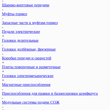
-
Шарико-винтовые передачи
-
Муфты-тормоз
-
Запасные части к муфтам-тормоз
-
Педали электрические
+
Головки делительные
-
Головки долбёжные, фрезерные
-
Коробки передач и скоростей
+
Плиты поверочные и разметочные
+
Головки электромеханические
+
Магнитные приспособления
-
Приспособления для правки и балансировки шлифкруга
-
Модульные системы подачи СОЖ
-