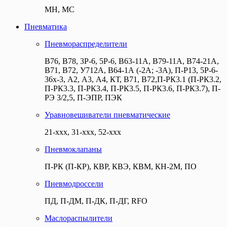
МН, МС
Пневматика
Пневмораспределители
В76, В78, 3Р-6, 5Р-6, В63-11А, В79-11А, В74-21А,
В71, В72, У712А, В64-1А (-2А; -3А), П-Р13, 5Р-6-
36х-3, А2, А3, А4, КТ, В71, В72,П-РК3.1 (П-РК3.2,
П-РК3.3, П-РК3.4, П-РК3.5, П-РК3.6, П-РК3.7), П-
РЭ 3/2,5, П-ЭПР, ПЭК
Уравновешиватели пневматические
21-ххх, 31-ххх, 52-ххх
Пневмоклапаны
П-РК (П-КР), КВР, КВЭ, КВМ, КН-2М, ПО
Пневмодроссели
ПД, П-ДМ, П-ДК, П-ДГ, RFO
Маслораспылители