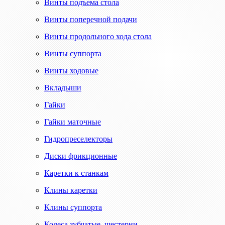
Винты подъема стола
Винты поперечной подачи
Винты продольного хода стола
Винты суппорта
Винты ходовые
Вкладыши
Гайки
Гайки маточные
Гидропреселекторы
Диски фрикционные
Каретки к станкам
Клины каретки
Клины суппорта
Колеса зубчатые, шестерни