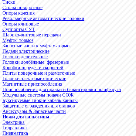
Тиски
Столы поворотные
Опоры качения
Револьверные автоматические головки
Опоры клиновые
Суппорты СУТ
Шарико-винтовые передачи
Муфты-тормоз
Запасные части к муфтам-тормоз
Педали электрические
Головки делительные
Головки долбёжные, фрезерные
Коробки передач и скоростей
Плиты поверочные и разметочные
Головки электромеханические
Магнитные приспособления
Приспособления для правки и балансировки шлифкруга
Модульные системы подачи СОЖ
Буксируемые гибкие кабель-каналы
Защитные ограждения для станков
Аксессуары & Запасные части
Ножи для гильотины
Электрика
Гидравлика
Пневматика