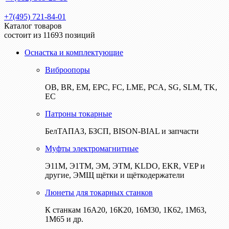
+7(495) 721-84-01
Каталог товаров
состоит из 11693 позиций
Оснастка и комплектующие
Виброопоры
ОВ, BR, EM, EPC, FC, LME, PCA, SG, SLM, TK,
EC
Патроны токарные
БелТАПАЗ, БЗСП, BISON-BIAL и запчасти
Муфты электромагнитные
Э11М, Э1ТМ, ЭМ, ЭТМ, KLDO, EKR, VEP и
другие, ЭМЩ щётки и щёткодержатели
Люнеты для токарных станков
К станкам 16А20, 16К20, 16М30, 1К62, 1М63,
1М65 и др.