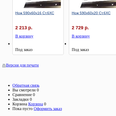
Нож 590х60х16 Ст.6ХС
Нож 590х60х20 Ст.6ХС
2 213 р.
2 729 р.
В корзину
В корзину
Быстрый просмотр
Быстрый просмотр
Под заказ
Под заказ
Версия для печати
Обратная связь
Вы смотрели
0
Сравнение
0
Закладки
0
Корзина
Корзина
0
Пока пусто
Оформить заказ