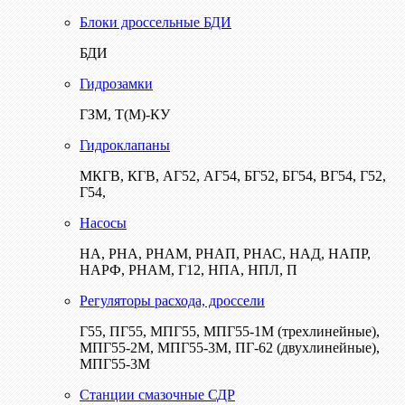
Блоки дроссельные БДИ
БДИ
Гидрозамки
ГЗМ, Т(М)-КУ
Гидроклапаны
МКГВ, КГВ, АГ52, АГ54, БГ52, БГ54, ВГ54, Г52,
Г54,
Насосы
НА, РНА, РНАМ, РНАП, РНАС, НАД, НАПР,
НАРФ, РНАМ, Г12, НПА, НПЛ, П
Регуляторы расхода, дроссели
Г55, ПГ55, МПГ55, МПГ55-1М (трехлинейные),
МПГ55-2М, МПГ55-3М, ПГ-62 (двухлинейные),
МПГ55-3М
Станции смазочные СДР