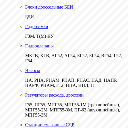
Блоки дроссельные БДИ
БДИ
Гидрозамки
ГЗМ, Т(М)-КУ
Гидроклапаны
МКГВ, КГВ, АГ52, АГ54, БГ52, БГ54, ВГ54, Г52,
Г54,
Насосы
НА, РНА, РНАМ, РНАП, РНАС, НАД, НАПР,
НАРФ, РНАМ, Г12, НПА, НПЛ, П
Регуляторы расхода, дроссели
Г55, ПГ55, МПГ55, МПГ55-1М (трехлинейные),
МПГ55-2М, МПГ55-3М, ПГ-62 (двухлинейные),
МПГ55-3М
Станции смазочные СДР