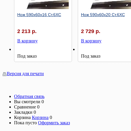
Нож 590х60х16 Ст.6ХС
Нож 590х60х20 Ст.6ХС
2 213 р.
2 729 р.
В корзину
В корзину
Быстрый просмотр
Быстрый просмотр
Под заказ
Под заказ
Версия для печати
Обратная связь
Вы смотрели
0
Сравнение
0
Закладки
0
Корзина
Корзина
0
Пока пусто
Оформить заказ