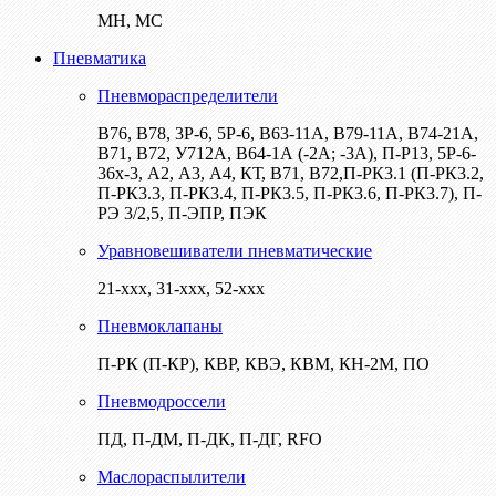
МН, МС
Пневматика
Пневмораспределители
В76, В78, 3Р-6, 5Р-6, В63-11А, В79-11А, В74-21А,
В71, В72, У712А, В64-1А (-2А; -3А), П-Р13, 5Р-6-
36х-3, А2, А3, А4, КТ, В71, В72,П-РК3.1 (П-РК3.2,
П-РК3.3, П-РК3.4, П-РК3.5, П-РК3.6, П-РК3.7), П-
РЭ 3/2,5, П-ЭПР, ПЭК
Уравновешиватели пневматические
21-ххх, 31-ххх, 52-ххх
Пневмоклапаны
П-РК (П-КР), КВР, КВЭ, КВМ, КН-2М, ПО
Пневмодроссели
ПД, П-ДМ, П-ДК, П-ДГ, RFO
Маслораспылители