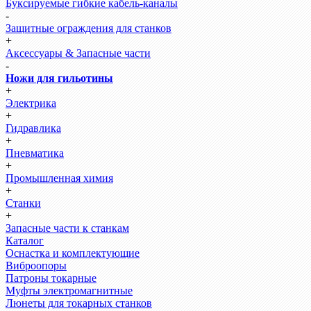
Буксируемые гибкие кабель-каналы
-
Защитные ограждения для станков
+
Аксессуары & Запасные части
-
Ножи для гильотины
+
Электрика
+
Гидравлика
+
Пневматика
+
Промышленная химия
+
Станки
+
Запасные части к станкам
Каталог
Оснастка и комплектующие
Виброопоры
Патроны токарные
Муфты электромагнитные
Люнеты для токарных станков