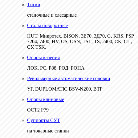
Тиски
станочные и слесарные
Столы поворотные
HUT, Микротех, BISON, 3Е70, 3Д70, G, KRS, PSP,
7204, 7400, HV, OS, OSN, TSL, TS, 2400, СК, СП,
СУ, TSK,
Опоры качения
ЛОК, РС, Р88, РОД, РОНА
Револьверные автоматические головки
УГ, DUPLOMATIC BSV-N200, ВТР
Опоры клиновые
ОСТ2 Р79
Суппорты СУТ
на токарные станки