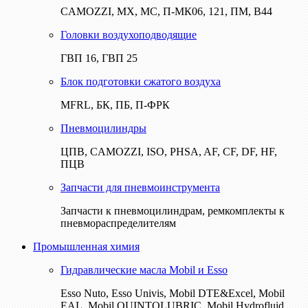
CAMOZZI, МХ, МС, П-МК06, 121, ПМ, В44
Головки воздухоподводящие
ГВП 16, ГВП 25
Блок подготовки сжатого воздуха
MFRL, БК, ПБ, П-ФРК
Пневмоцилиндры
ЦПВ, CAMOZZI, ISO, PHSA, AF, CF, DF, HF,
ПЦВ
Запчасти для пневмоинструмента
Запчасти к пневмоцилиндрам, ремкомплекты к
пневмораспределителям
Промышленная химия
Гидравлические масла Mobil и Esso
Esso Nuto, Esso Univis, Mobil DTE&Excel, Mobil
EAL, Mobil QUINTOLUBRIC, Mobil Hydrofluid,