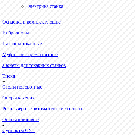
Электрика станка
-
Оснастка и комплектующие
+
Виброопоры
+
Патроны токарные
+
Муфты электромагнитные
+
Люнеты для токарных станков
+
Тиски
+
Столы поворотные
-
Опоры качения
-
Револьверные автоматические головки
-
Опоры клиновые
-
Суппорты СУТ