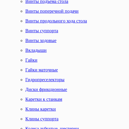
Винты подъема стола
Винты поперечной подачи
Винты продольного хода стола
Винты суппорта
Винты ходовые
Вкладыши
Гайки
Гайки маточные
Гидропреселекторы
Диски фрикционные
Каретки к станкам
Клины каретки
Клины суппорта
Колеса зубчатые, шестерни