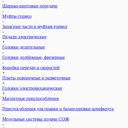
-
Шарико-винтовые передачи
-
Муфты-тормоз
-
Запасные части к муфтам-тормоз
-
Педали электрические
+
Головки делительные
-
Головки долбёжные, фрезерные
-
Коробки передач и скоростей
+
Плиты поверочные и разметочные
+
Головки электромеханические
+
Магнитные приспособления
-
Приспособления для правки и балансировки шлифкруга
-
Модульные системы подачи СОЖ
-