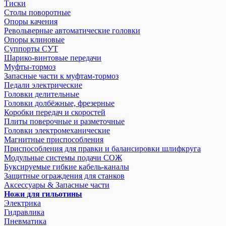
Тиски
Столы поворотные
Опоры качения
Револьверные автоматические головки
Опоры клиновые
Суппорты СУТ
Шарико-винтовые передачи
Муфты-тормоз
Запасные части к муфтам-тормоз
Педали электрические
Головки делительные
Головки долбёжные, фрезерные
Коробки передач и скоростей
Плиты поверочные и разметочные
Головки электромеханические
Магнитные приспособления
Приспособления для правки и балансировки шлифкруга
Модульные системы подачи СОЖ
Буксируемые гибкие кабель-каналы
Защитные ограждения для станков
Аксессуары & Запасные части
Ножи для гильотины
Электрика
Гидравлика
Пневматика