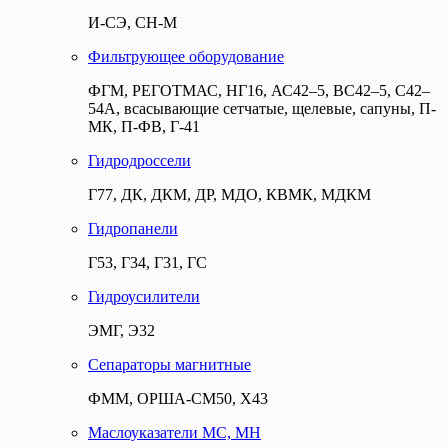
И-СЭ, СН-М
Фильтрующее оборудование
ФГМ, РЕГОТМАС, НГ16, АС42–5, ВС42–5, С42–
54А, всасывающие сетчатые, щелевые, сапуны, П-
МК, П-ФВ, Г-41
Гидродроссели
Г77, ДК, ДКМ, ДР, МДО, КВМК, МДКМ
Гидропанели
Г53, Г34, Г31, ГС
Гидроусилители
ЭМГ, Э32
Сепараторы магнитные
ФММ, ОРША-СМ50, Х43
Маслоуказатели МС, МН