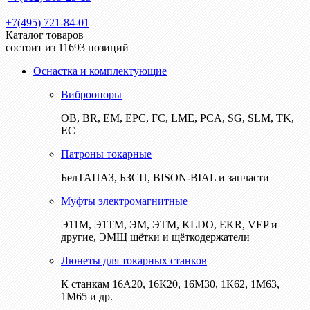
+7(495) 721-84-01
Каталог товаров
состоит из 11693 позиций
Оснастка и комплектующие
Виброопоры
ОВ, BR, EM, EPC, FC, LME, PCA, SG, SLM, TK,
EC
Патроны токарные
БелТАПАЗ, БЗСП, BISON-BIAL и запчасти
Муфты электромагнитные
Э11М, Э1ТМ, ЭМ, ЭТМ, KLDO, EKR, VEP и
другие, ЭМЩ щётки и щёткодержатели
Люнеты для токарных станков
К станкам 16А20, 16К20, 16М30, 1К62, 1М63,
1М65 и др.