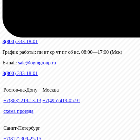
8(800)-333-18-01
График работы:
пн
вт
ср
чт
пт
сб
вс
,
08:00—17:00 (Мск)
E-mail:
sale@ogmgroup.ru
8(800)-333-18-01
Ростов-на-Дону
Москва
+7(863)
219-13-13
+7(495)
419-05-91
схема проезда
Санкт-Петербург
+7(812)
309-25-15