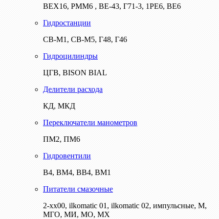
ВЕХ16, РММ6 , ВЕ-43, Г71-3, 1РЕ6, ВЕ6
Гидростанции
СВ-М1, СВ-М5, Г48, Г46
Гидроцилиндры
ЦГВ, BISON BIAL
Делители расхода
КД, МКД
Переключатели манометров
ПМ2, ПМ6
Гидровентили
В4, ВМ4, ВВ4, ВМ1
Питатели смазочные
2-хх00, ilkomatic 01, ilkomatic 02, импульсные, М,
МГО, МИ, МО, МХ