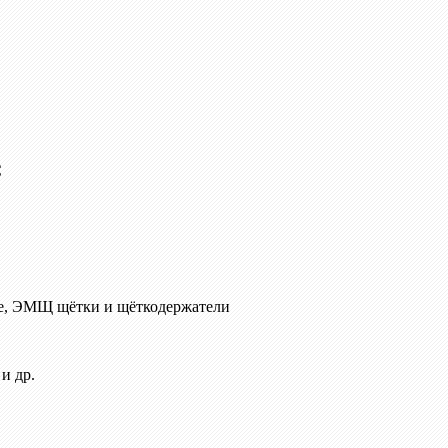
C
е, ЭМЩ щётки и щёткодержатели
и др.