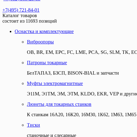
+7(495) 721-84-01
Каталог товаров
состоит из 11693 позиций
Оснастка и комплектующие
Виброопоры
ОВ, BR, EM, EPC, FC, LME, PCA, SG, SLM, TK, E
Патроны токарные
БелТАПАЗ, БЗСП, BISON-BIAL и запчасти
Муфты электромагнитные
Э11М, Э1ТМ, ЭМ, ЭТМ, KLDO, EKR, VEP и други
Люнеты для токарных станков
К станкам 16А20, 16К20, 16М30, 1К62, 1М63, 1М65 
Тиски
станочные и слесарные