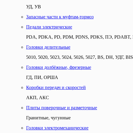
УД, УВ
Запасные части к муфтам-тормоз
Педали электрические
PDA, PDKA, PD, PDM, PDNS, PDKS, ПЭ, PDABT
Головки делительные
5010, 5020, 5023, 5024, 5026, 5027, BS, DH, УДГ, BI
Головки долбёжные, фрезерные
ГД, ПИ, ОРША
Коробки передач и скоростей
АКП, АКС
Плиты поверочные и разметочные
Гранитные, чугунные
Головки электромеханические