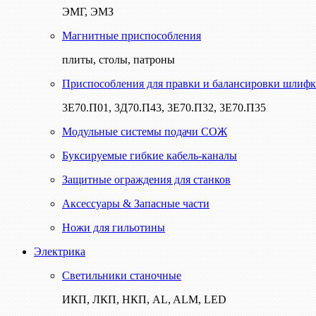
ЭМГ, ЭМЗ
Магнитные приспособления
плиты, столы, патроны
Приспособления для правки и балансировки шлифк
3Е70.П01, 3Д70.П43, 3Е70.П32, 3Е70.П35
Модульные системы подачи СОЖ
Буксируемые гибкие кабель-каналы
Защитные ограждения для станков
Аксессуары & Запасные части
Ножи для гильотины
Электрика
Светильники станочные
ИКП, ЛКП, НКП, AL, ALM, LED