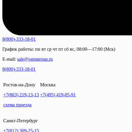
8(800)-333-18-01
График работы:
пн
вт
ср
чт
пт
сб
вс
,
08:00—17:00 (Мск)
E-mail:
sale@ogmgroup.ru
8(800)-333-18-01
Ростов-на-Дону
Москва
+7(863)
219-13-13
+7(495)
419-05-91
схема проезда
Санкт-Петербург
+7(812)
309-25-15