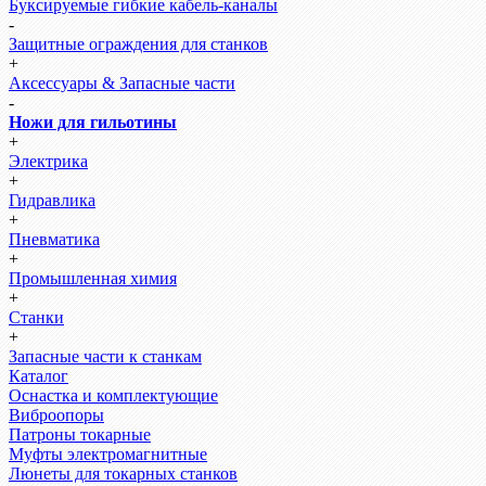
Буксируемые гибкие кабель-каналы
-
Защитные ограждения для станков
+
Аксессуары & Запасные части
-
Ножи для гильотины
+
Электрика
+
Гидравлика
+
Пневматика
+
Промышленная химия
+
Станки
+
Запасные части к станкам
Каталог
Оснастка и комплектующие
Виброопоры
Патроны токарные
Муфты электромагнитные
Люнеты для токарных станков