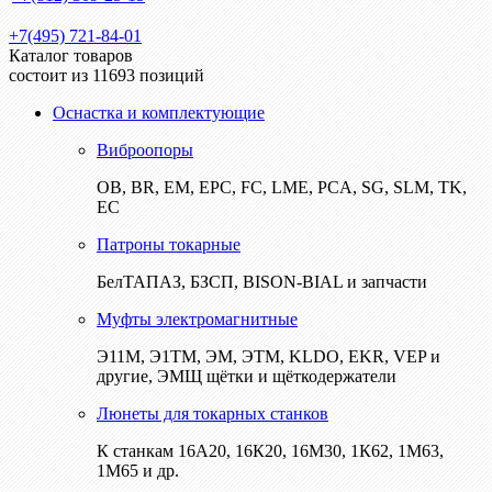
+7(495) 721-84-01
Каталог товаров
состоит из 11693 позиций
Оснастка и комплектующие
Виброопоры
ОВ, BR, EM, EPC, FC, LME, PCA, SG, SLM, TK,
EC
Патроны токарные
БелТАПАЗ, БЗСП, BISON-BIAL и запчасти
Муфты электромагнитные
Э11М, Э1ТМ, ЭМ, ЭТМ, KLDO, EKR, VEP и
другие, ЭМЩ щётки и щёткодержатели
Люнеты для токарных станков
К станкам 16А20, 16К20, 16М30, 1К62, 1М63,
1М65 и др.