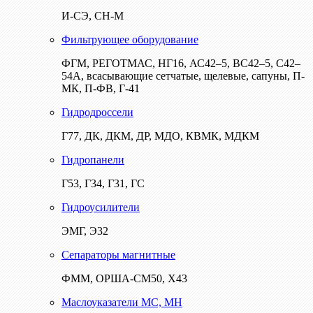
И-СЭ, СН-М
Фильтрующее оборудование
ФГМ, РЕГОТМАС, НГ16, АС42–5, ВС42–5, С42–
54А, всасывающие сетчатые, щелевые, сапуны, П-
МК, П-ФВ, Г-41
Гидродроссели
Г77, ДК, ДКМ, ДР, МДО, КВМК, МДКМ
Гидропанели
Г53, Г34, Г31, ГС
Гидроусилители
ЭМГ, Э32
Сепараторы магнитные
ФММ, ОРША-СМ50, Х43
Маслоуказатели МС, МН