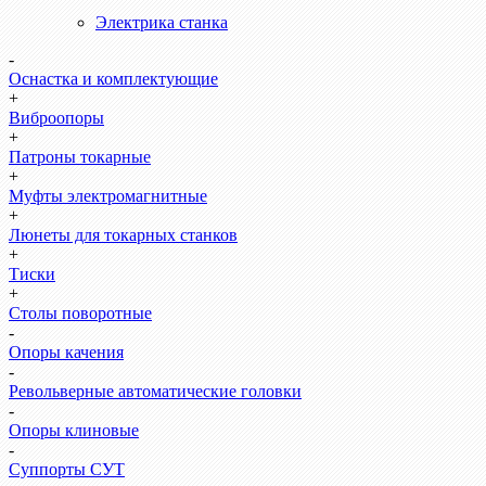
Электрика станка
-
Оснастка и комплектующие
+
Виброопоры
+
Патроны токарные
+
Муфты электромагнитные
+
Люнеты для токарных станков
+
Тиски
+
Столы поворотные
-
Опоры качения
-
Револьверные автоматические головки
-
Опоры клиновые
-
Суппорты СУТ