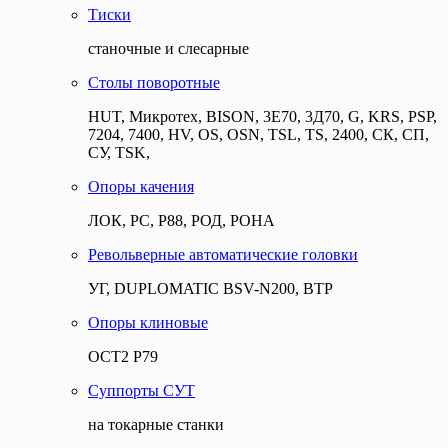
Тиски
станочные и слесарные
Столы поворотные
HUT, Микротех, BISON, 3Е70, 3Д70, G, KRS, PSP,
7204, 7400, HV, OS, OSN, TSL, TS, 2400, СК, СП,
СУ, TSK,
Опоры качения
ЛОК, РС, Р88, РОД, РОНА
Револьверные автоматические головки
УГ, DUPLOMATIC BSV-N200, ВТР
Опоры клиновые
ОСТ2 Р79
Суппорты СУТ
на токарные станки