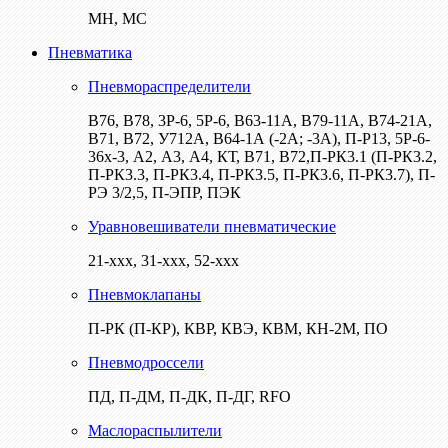
МН, МС
Пневматика
Пневмораспределители
В76, В78, 3Р-6, 5Р-6, В63-11А, В79-11А, В74-21А,
В71, В72, У712А, В64-1А (-2А; -3А), П-Р13, 5Р-6-
36х-3, А2, А3, А4, КТ, В71, В72,П-РК3.1 (П-РК3.2,
П-РК3.3, П-РК3.4, П-РК3.5, П-РК3.6, П-РК3.7), П-
РЭ 3/2,5, П-ЭПР, ПЭК
Уравновешиватели пневматические
21-ххх, 31-ххх, 52-ххх
Пневмоклапаны
П-РК (П-КР), КВР, КВЭ, КВМ, КН-2М, ПО
Пневмодроссели
ПД, П-ДМ, П-ДК, П-ДГ, RFO
Маслораспылители