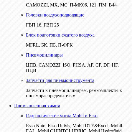
CAMOZZI, МХ, МС, П-МК06, 121, ПМ, В44
Головки воздухоподводящие
ГВП 16, ГВП 25
Блок подготовки сжатого воздуха
MFRL, БК, ПБ, П-ФРК
Пневмоцилиндры
ЦПВ, CAMOZZI, ISO, PHSA, AF, CF, DF, HF,
ПЦВ
Запчасти для пневмоинструмента
Запчасти к пневмоцилиндрам, ремкомплекты к
пневмораспределителям
Промышленная химия
Гидравлические масла Mobil и Esso
Esso Nuto, Esso Univis, Mobil DTE&Excel, Mobil
EAL, Mobil QUINTOLUBRIC, Mobil Hydrofluid,