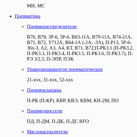
МН, МС
Пневматика
Пневмораспределители
В76, В78, 3Р-6, 5Р-6, В63-11А, В79-11А, В74-21А,
В71, В72, У712А, В64-1А (-2А; -3А), П-Р13, 5Р-6-
36х-3, А2, А3, А4, КТ, В71, В72,П-РК3.1 (П-РК3.2,
П-РК3.3, П-РК3.4, П-РК3.5, П-РК3.6, П-РК3.7), П-
РЭ 3/2,5, П-ЭПР, ПЭК
Уравновешиватели пневматические
21-ххх, 31-ххх, 52-ххх
Пневмоклапаны
П-РК (П-КР), КВР, КВЭ, КВМ, КН-2М, ПО
Пневмодроссели
ПД, П-ДМ, П-ДК, П-ДГ, RFO
Маслораспылители