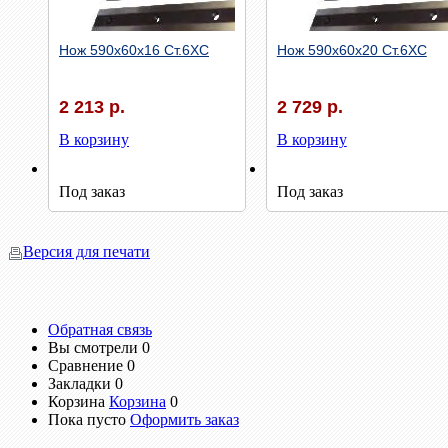
Нож 590х60х16 Ст.6ХС
Нож 590х60х20 Ст.6ХС
2 213 р.
2 729 р.
В корзину
В корзину
Быстрый просмотр
Быстрый просмотр
Под заказ
Под заказ
Версия для печати
Обратная связь
Вы смотрели
0
Сравнение
0
Закладки
0
Корзина
Корзина
0
Пока пусто
Оформить заказ