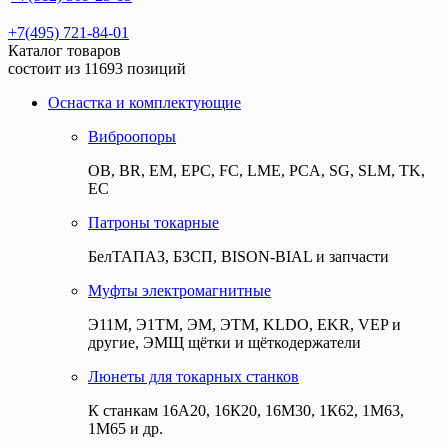
+7(495) 721-84-01
Каталог товаров
состоит из 11693 позиций
Оснастка и комплектующие
Виброопоры
ОВ, BR, EM, EPC, FC, LME, PCA, SG, SLM, TK,
EC
Патроны токарные
БелТАПАЗ, БЗСП, BISON-BIAL и запчасти
Муфты электромагнитные
Э11М, Э1ТМ, ЭМ, ЭТМ, KLDO, EKR, VEP и
другие, ЭМЩ щётки и щёткодержатели
Люнеты для токарных станков
К станкам 16А20, 16К20, 16М30, 1К62, 1М63,
1М65 и др.