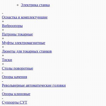
Электрика станка
-
Оснастка и комплектующие
+
Виброопоры
+
Патроны токарные
+
Муфты электромагнитные
+
Люнеты для токарных станков
+
Тиски
+
Столы поворотные
-
Опоры качения
-
Револьверные автоматические головки
-
Опоры клиновые
-
Суппорты СУТ