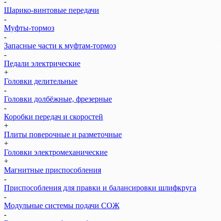
-
Шарико-винтовые передачи
-
Муфты-тормоз
-
Запасные части к муфтам-тормоз
-
Педали электрические
+
Головки делительные
-
Головки долбёжные, фрезерные
-
Коробки передач и скоростей
+
Плиты поверочные и разметочные
+
Головки электромеханические
+
Магнитные приспособления
-
Приспособления для правки и балансировки шлифкруга
-
Модульные системы подачи СОЖ
-