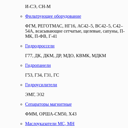
И-СЭ, СН-М
Фильтрующее оборудование
ФГМ, РЕГОТМАС, НГ16, АС42–5, ВС42–5, С42–
54А, всасывающие сетчатые, щелевые, сапуны, П-
МК, П-ФВ, Г-41
Гидродроссели
Г77, ДК, ДКМ, ДР, МДО, КВМК, МДКМ
Гидропанели
Г53, Г34, Г31, ГС
Гидроусилители
ЭМГ, Э32
Сепараторы магнитные
ФММ, ОРША-СМ50, Х43
Маслоуказатели МС, МН