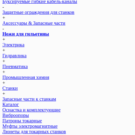
Буксируемые гибкие кабель-каналы
-
Защитные ограждения для станков
+
Аксессуары & Запасные части
-
Ножи для гильотины
+
Электрика
+
Гидравлика
+
Пневматика
+
Промышленная химия
+
Станки
+
Запасные части к станкам
Каталог
Оснастка и комплектующие
Виброопоры
Патроны токарные
Муфты электромагнитные
Люнеты для токарных станков