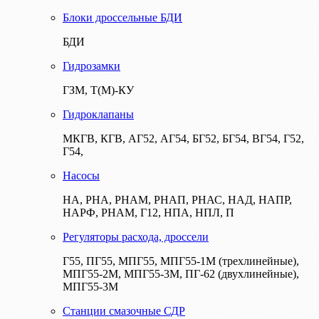
Блоки дроссельные БДИ
БДИ
Гидрозамки
ГЗМ, Т(М)-КУ
Гидроклапаны
МКГВ, КГВ, АГ52, АГ54, БГ52, БГ54, ВГ54, Г52,
Г54,
Насосы
НА, РНА, РНАМ, РНАП, РНАС, НАД, НАПР,
НАРФ, РНАМ, Г12, НПА, НПЛ, П
Регуляторы расхода, дроссели
Г55, ПГ55, МПГ55, МПГ55-1М (трехлинейные),
МПГ55-2М, МПГ55-3М, ПГ-62 (двухлинейные),
МПГ55-3М
Станции смазочные СДР