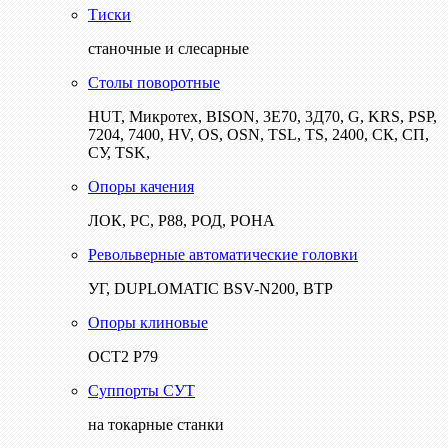
Тиски
станочные и слесарные
Столы поворотные
HUT, Микротех, BISON, 3Е70, 3Д70, G, KRS, PSP,
7204, 7400, HV, OS, OSN, TSL, TS, 2400, СК, СП,
СУ, TSK,
Опоры качения
ЛОК, РС, Р88, РОД, РОНА
Револьверные автоматические головки
УГ, DUPLOMATIC BSV-N200, ВТР
Опоры клиновые
ОСТ2 Р79
Суппорты СУТ
на токарные станки