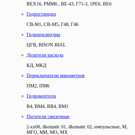
ВЕХ16, РММ6 , ВЕ-43, Г71-3, 1РЕ6, ВЕ6
Гидростанции
СВ-М1, СВ-М5, Г48, Г46
Гидроцилиндры
ЦГВ, BISON BIAL
Делители расхода
КД, МКД
Переключатели манометров
ПМ2, ПМ6
Гидровентили
В4, ВМ4, ВВ4, ВМ1
Питатели смазочные
2-хх00, ilkomatic 01, ilkomatic 02, импульсные, М,
МГО, МИ, МО, МХ