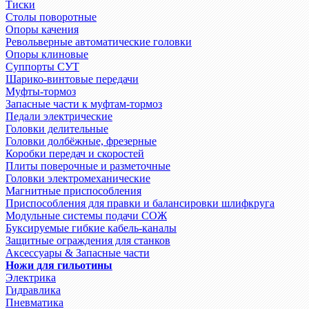
Тиски
Столы поворотные
Опоры качения
Револьверные автоматические головки
Опоры клиновые
Суппорты СУТ
Шарико-винтовые передачи
Муфты-тормоз
Запасные части к муфтам-тормоз
Педали электрические
Головки делительные
Головки долбёжные, фрезерные
Коробки передач и скоростей
Плиты поверочные и разметочные
Головки электромеханические
Магнитные приспособления
Приспособления для правки и балансировки шлифкруга
Модульные системы подачи СОЖ
Буксируемые гибкие кабель-каналы
Защитные ограждения для станков
Аксессуары & Запасные части
Ножи для гильотины
Электрика
Гидравлика
Пневматика