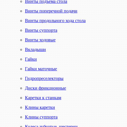
Винты подъема стола
Винты поперечной подачи
Винты продольного хода стола
Винты суппорта
Винты ходовые
Вкладыши
Гайки
Гайки маточные
Гидропреселекторы
Диски фрикционные
Каретки к станкам
Клины каретки
Клины суппорта
Колеса зубчатые, шестерни