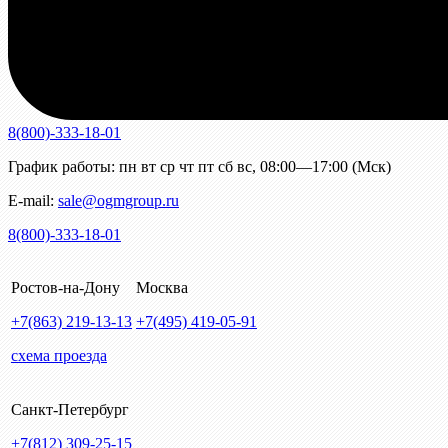
8(800)-333-18-01
График работы:
пн
вт
ср
чт
пт
сб
вс
,
08:00—17:00 (Мск)
E-mail:
sale@ogmgroup.ru
8(800)-333-18-01
Ростов-на-Дону
Москва
+7(863)
219-13-13
+7(495)
419-05-91
схема проезда
Санкт-Петербург
+7(812)
309-25-15