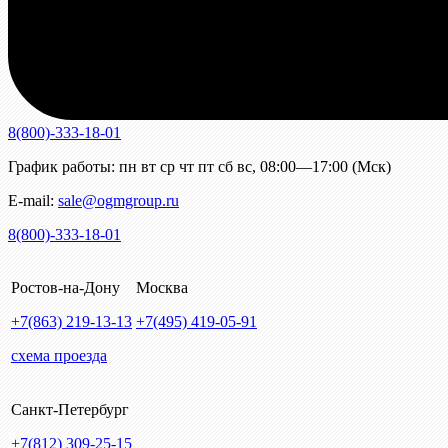
8(800)-333-18-01
График работы:
пн
вт
ср
чт
пт
сб
вс
,
08:00—17:00 (Мск)
E-mail:
sale@ogmgroup.ru
8(800)-333-18-01
Ростов-на-Дону
Москва
+7(863)
219-13-13
+7(495)
419-05-91
схема проезда
Санкт-Петербург
+7(812)
309-25-15