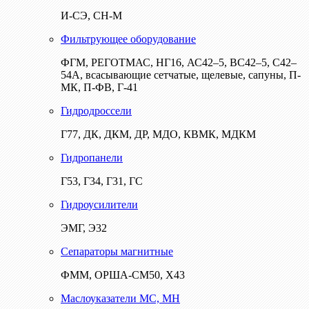
И-СЭ, СН-М
Фильтрующее оборудование
ФГМ, РЕГОТМАС, НГ16, АС42–5, ВС42–5, С42–
54А, всасывающие сетчатые, щелевые, сапуны, П-
МК, П-ФВ, Г-41
Гидродроссели
Г77, ДК, ДКМ, ДР, МДО, КВМК, МДКМ
Гидропанели
Г53, Г34, Г31, ГС
Гидроусилители
ЭМГ, Э32
Сепараторы магнитные
ФММ, ОРША-СМ50, Х43
Маслоуказатели МС, МН