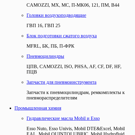
CAMOZZI, МХ, МС, П-МК06, 121, ПМ, В44
Головки воздухоподводящие
ГВП 16, ГВП 25
Блок подготовки сжатого воздуха
MFRL, БК, ПБ, П-ФРК
Пневмоцилиндры
ЦПВ, CAMOZZI, ISO, PHSA, AF, CF, DF, HF,
ПЦВ
Запчасти для пневмоинструмента
Запчасти к пневмоцилиндрам, ремкомплекты к
пневмораспределителям
Промышленная химия
Гидравлические масла Mobil и Esso
Esso Nuto, Esso Univis, Mobil DTE&Excel, Mobil
EAL, Mobil QUINTOLUBRIC, Mobil Hydrofluid,