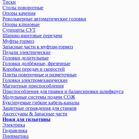
Тиски
Столы поворотные
Опоры качения
Револьверные автоматические головки
Опоры клиновые
Суппорты СУТ
Шарико-винтовые передачи
Муфты-тормоз
Запасные части к муфтам-тормоз
Педали электрические
Головки делительные
Головки долбёжные, фрезерные
Коробки передач и скоростей
Плиты поверочные и разметочные
Головки электромеханические
Магнитные приспособления
Приспособления для правки и балансировки шлифкруга
Модульные системы подачи СОЖ
Буксируемые гибкие кабель-каналы
Защитные ограждения для станков
Аксессуары & Запасные части
Ножи для гильотины
Электрика
Гидравлика
Пневматика