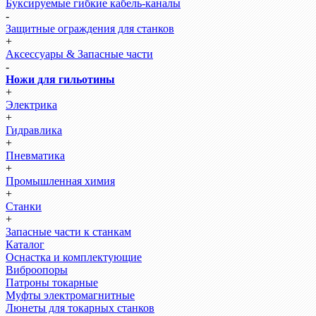
Буксируемые гибкие кабель-каналы
-
Защитные ограждения для станков
+
Аксессуары & Запасные части
-
Ножи для гильотины
+
Электрика
+
Гидравлика
+
Пневматика
+
Промышленная химия
+
Станки
+
Запасные части к станкам
Каталог
Оснастка и комплектующие
Виброопоры
Патроны токарные
Муфты электромагнитные
Люнеты для токарных станков