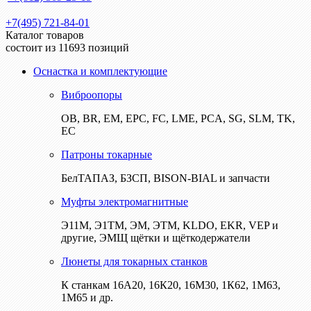
+7(495) 721-84-01
Каталог товаров
состоит из 11693 позиций
Оснастка и комплектующие
Виброопоры
ОВ, BR, EM, EPC, FC, LME, PCA, SG, SLM, TK,
EC
Патроны токарные
БелТАПАЗ, БЗСП, BISON-BIAL и запчасти
Муфты электромагнитные
Э11М, Э1ТМ, ЭМ, ЭТМ, KLDO, EKR, VEP и
другие, ЭМЩ щётки и щёткодержатели
Люнеты для токарных станков
К станкам 16А20, 16К20, 16М30, 1К62, 1М63,
1М65 и др.