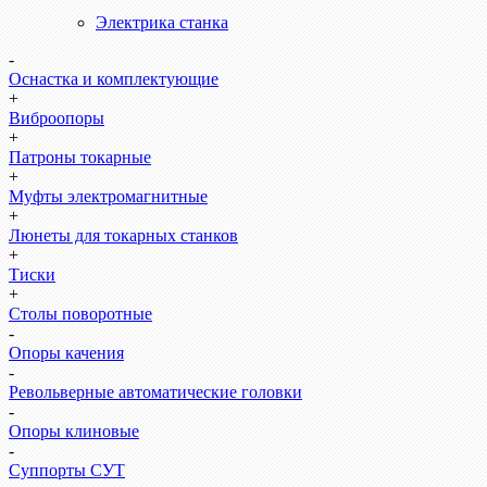
Электрика станка
-
Оснастка и комплектующие
+
Виброопоры
+
Патроны токарные
+
Муфты электромагнитные
+
Люнеты для токарных станков
+
Тиски
+
Столы поворотные
-
Опоры качения
-
Револьверные автоматические головки
-
Опоры клиновые
-
Суппорты СУТ