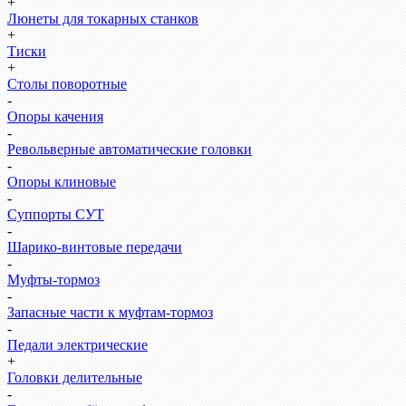
+
Люнеты для токарных станков
+
Тиски
+
Столы поворотные
-
Опоры качения
-
Револьверные автоматические головки
-
Опоры клиновые
-
Суппорты СУТ
-
Шарико-винтовые передачи
-
Муфты-тормоз
-
Запасные части к муфтам-тормоз
-
Педали электрические
+
Головки делительные
-