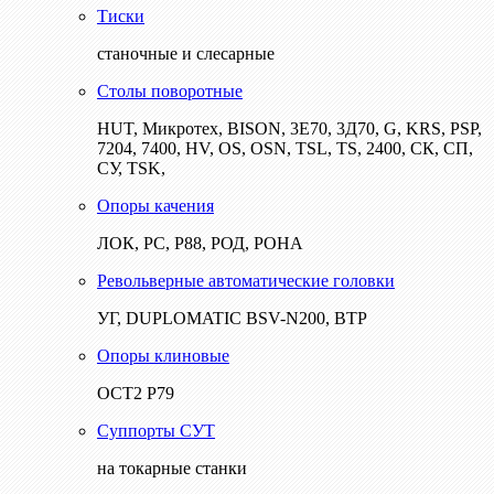
Тиски
станочные и слесарные
Столы поворотные
HUT, Микротех, BISON, 3Е70, 3Д70, G, KRS, PSP,
7204, 7400, HV, OS, OSN, TSL, TS, 2400, СК, СП,
СУ, TSK,
Опоры качения
ЛОК, РС, Р88, РОД, РОНА
Револьверные автоматические головки
УГ, DUPLOMATIC BSV-N200, ВТР
Опоры клиновые
ОСТ2 Р79
Суппорты СУТ
на токарные станки