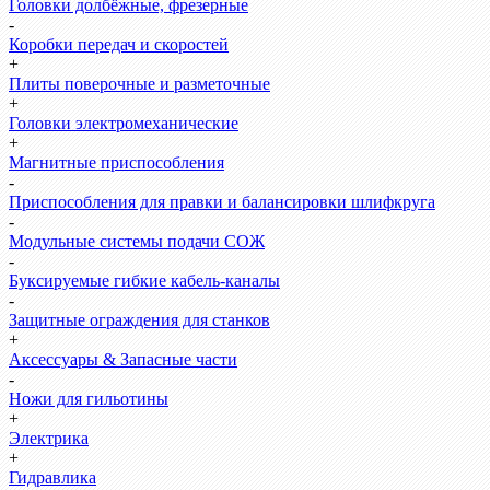
Головки долбёжные, фрезерные
-
Коробки передач и скоростей
+
Плиты поверочные и разметочные
+
Головки электромеханические
+
Магнитные приспособления
-
Приспособления для правки и балансировки шлифкруга
-
Модульные системы подачи СОЖ
-
Буксируемые гибкие кабель-каналы
-
Защитные ограждения для станков
+
Аксессуары & Запасные части
-
Ножи для гильотины
+
Электрика
+
Гидравлика