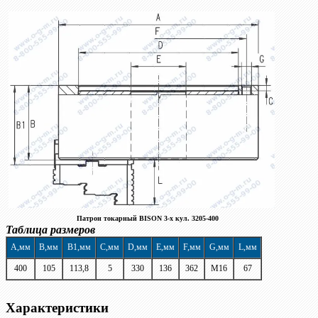
Патрон токарный BISON 3-х кул. 3205-400
Таблица размеров
A,мм
B,мм
B1,мм
C,мм
D,мм
E,мм
F,мм
G,мм
L,мм
400
105
113,8
5
330
136
362
М16
67
Характеристики