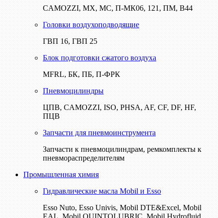
CAMOZZI, МХ, МС, П-МК06, 121, ПМ, В44
Головки воздухоподводящие
ГВП 16, ГВП 25
Блок подготовки сжатого воздуха
MFRL, БК, ПБ, П-ФРК
Пневмоцилиндры
ЦПВ, CAMOZZI, ISO, PHSA, AF, CF, DF, HF,
ПЦВ
Запчасти для пневмоинструмента
Запчасти к пневмоцилиндрам, ремкомплекты к
пневмораспределителям
Промышленная химия
Гидравлические масла Mobil и Esso
Esso Nuto, Esso Univis, Mobil DTE&Excel, Mobil
EAL, Mobil QUINTOLUBRIC, Mobil Hydrofluid,