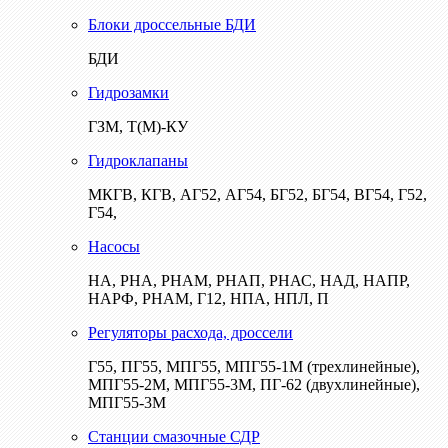
Блоки дроссельные БДИ
БДИ
Гидрозамки
ГЗМ, Т(М)-КУ
Гидроклапаны
МКГВ, КГВ, АГ52, АГ54, БГ52, БГ54, ВГ54, Г52,
Г54,
Насосы
НА, РНА, РНАМ, РНАП, РНАС, НАД, НАПР,
НАРФ, РНАМ, Г12, НПА, НПЛ, П
Регуляторы расхода, дроссели
Г55, ПГ55, МПГ55, МПГ55-1М (трехлинейные),
МПГ55-2М, МПГ55-3М, ПГ-62 (двухлинейные),
МПГ55-3М
Станции смазочные СДР