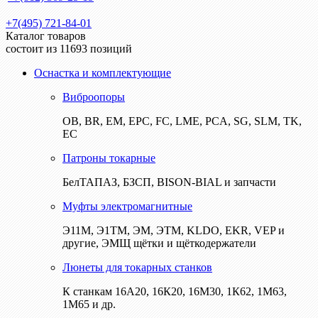
+7(495) 721-84-01
Каталог товаров
состоит из 11693 позиций
Оснастка и комплектующие
Виброопоры
ОВ, BR, EM, EPC, FC, LME, PCA, SG, SLM, TK,
EC
Патроны токарные
БелТАПАЗ, БЗСП, BISON-BIAL и запчасти
Муфты электромагнитные
Э11М, Э1ТМ, ЭМ, ЭТМ, KLDO, EKR, VEP и
другие, ЭМЩ щётки и щёткодержатели
Люнеты для токарных станков
К станкам 16А20, 16К20, 16М30, 1К62, 1М63,
1М65 и др.