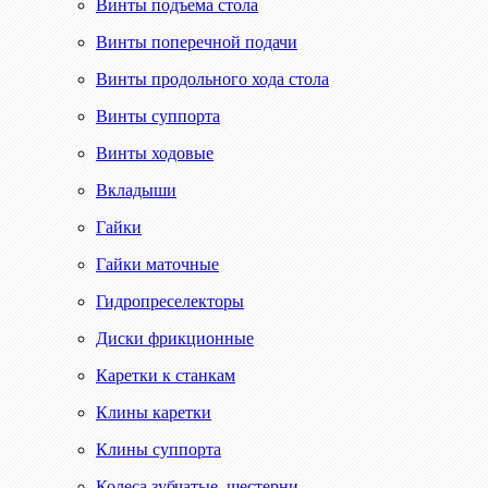
Винты подъема стола
Винты поперечной подачи
Винты продольного хода стола
Винты суппорта
Винты ходовые
Вкладыши
Гайки
Гайки маточные
Гидропреселекторы
Диски фрикционные
Каретки к станкам
Клины каретки
Клины суппорта
Колеса зубчатые, шестерни