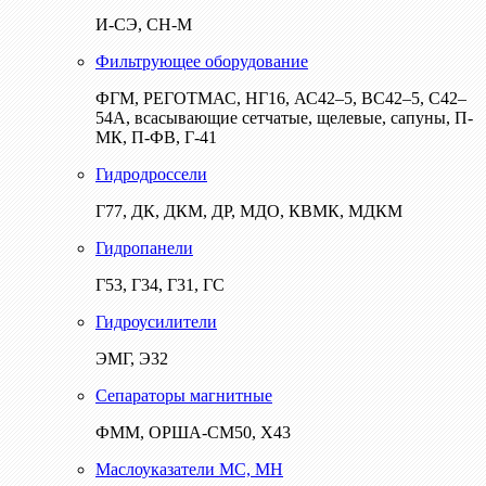
И-СЭ, СН-М
Фильтрующее оборудование
ФГМ, РЕГОТМАС, НГ16, АС42–5, ВС42–5, С42–
54А, всасывающие сетчатые, щелевые, сапуны, П-
МК, П-ФВ, Г-41
Гидродроссели
Г77, ДК, ДКМ, ДР, МДО, КВМК, МДКМ
Гидропанели
Г53, Г34, Г31, ГС
Гидроусилители
ЭМГ, Э32
Сепараторы магнитные
ФММ, ОРША-СМ50, Х43
Маслоуказатели МС, МН