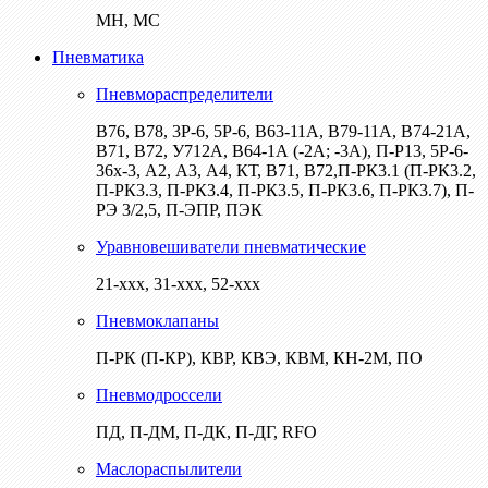
МН, МС
Пневматика
Пневмораспределители
В76, В78, 3Р-6, 5Р-6, В63-11А, В79-11А, В74-21А,
В71, В72, У712А, В64-1А (-2А; -3А), П-Р13, 5Р-6-
36х-3, А2, А3, А4, КТ, В71, В72,П-РК3.1 (П-РК3.2,
П-РК3.3, П-РК3.4, П-РК3.5, П-РК3.6, П-РК3.7), П-
РЭ 3/2,5, П-ЭПР, ПЭК
Уравновешиватели пневматические
21-ххх, 31-ххх, 52-ххх
Пневмоклапаны
П-РК (П-КР), КВР, КВЭ, КВМ, КН-2М, ПО
Пневмодроссели
ПД, П-ДМ, П-ДК, П-ДГ, RFO
Маслораспылители