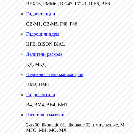
ВЕХ16, РММ6 , ВЕ-43, Г71-3, 1РЕ6, ВЕ6
Гидростанции
СВ-М1, СВ-М5, Г48, Г46
Гидроцилиндры
ЦГВ, BISON BIAL
Делители расхода
КД, МКД
Переключатели манометров
ПМ2, ПМ6
Гидровентили
В4, ВМ4, ВВ4, ВМ1
Питатели смазочные
2-хх00, ilkomatic 01, ilkomatic 02, импульсные, М,
МГО, МИ, МО, МХ