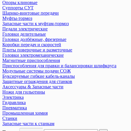
Опоры клиновые
Суппорты СУТ
Шарико-винтовые передачи
Муфты-тормоз
Запасные части к муфтам-тормоз
Педали электрические
Головки делительные
Головки долбёжные, фрезерные
Коробки передач и скоростей
Плиты поверочные и разметочные
Головки электромеханические
Магнитные приспособления
Приспособления для правки и балансировки шлифкруга
Модульные системы подачи СОЖ
Буксируемые гибкие кабель-каналы
Защитные ограждения для станков
Аксессуары & Запасные части
Ножи для гильотины
Электрика
Гидравлика
Пневматика
Промышленная химия
Станки
Запасные части к станкам