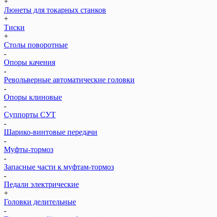
+
Люнеты для токарных станков
+
Тиски
+
Столы поворотные
-
Опоры качения
-
Револьверные автоматические головки
-
Опоры клиновые
-
Суппорты СУТ
-
Шарико-винтовые передачи
-
Муфты-тормоз
-
Запасные части к муфтам-тормоз
-
Педали электрические
+
Головки делительные
-