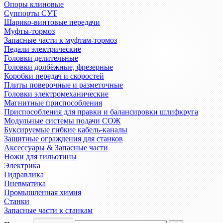
Опоры клиновые
Суппорты СУТ
Шарико-винтовые передачи
Муфты-тормоз
Запасные части к муфтам-тормоз
Педали электрические
Головки делительные
Головки долбёжные, фрезерные
Коробки передач и скоростей
Плиты поверочные и разметочные
Головки электромеханические
Магнитные приспособления
Приспособления для правки и балансировки шлифкруга
Модульные системы подачи СОЖ
Буксируемые гибкие кабель-каналы
Защитные ограждения для станков
Аксессуары & Запасные части
Ножи для гильотины
Электрика
Гидравлика
Пневматика
Промышленная химия
Станки
Запасные части к станкам