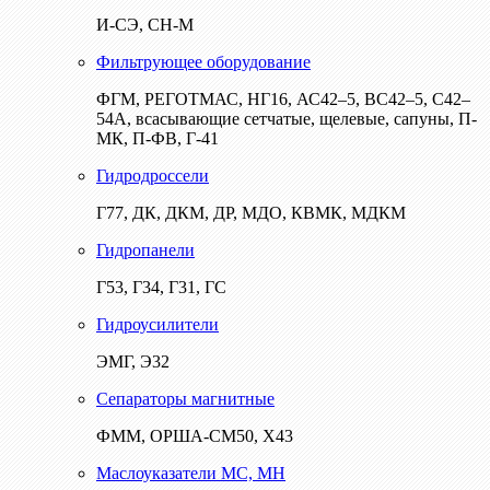
И-СЭ, СН-М
Фильтрующее оборудование
ФГМ, РЕГОТМАС, НГ16, АС42–5, ВС42–5, С42–
54А, всасывающие сетчатые, щелевые, сапуны, П-
МК, П-ФВ, Г-41
Гидродроссели
Г77, ДК, ДКМ, ДР, МДО, КВМК, МДКМ
Гидропанели
Г53, Г34, Г31, ГС
Гидроусилители
ЭМГ, Э32
Сепараторы магнитные
ФММ, ОРША-СМ50, Х43
Маслоуказатели МС, МН