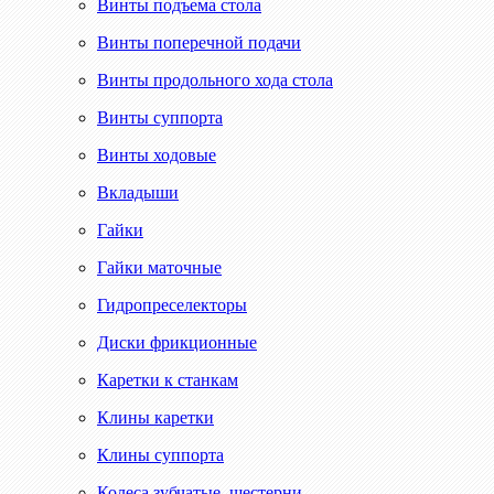
Винты подъема стола
Винты поперечной подачи
Винты продольного хода стола
Винты суппорта
Винты ходовые
Вкладыши
Гайки
Гайки маточные
Гидропреселекторы
Диски фрикционные
Каретки к станкам
Клины каретки
Клины суппорта
Колеса зубчатые, шестерни