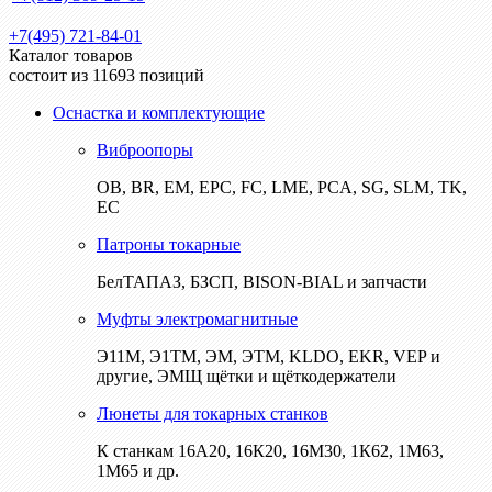
+7(495) 721-84-01
Каталог товаров
состоит из 11693 позиций
Оснастка и комплектующие
Виброопоры
ОВ, BR, EM, EPC, FC, LME, PCA, SG, SLM, TK,
EC
Патроны токарные
БелТАПАЗ, БЗСП, BISON-BIAL и запчасти
Муфты электромагнитные
Э11М, Э1ТМ, ЭМ, ЭТМ, KLDO, EKR, VEP и
другие, ЭМЩ щётки и щёткодержатели
Люнеты для токарных станков
К станкам 16А20, 16К20, 16М30, 1К62, 1М63,
1М65 и др.