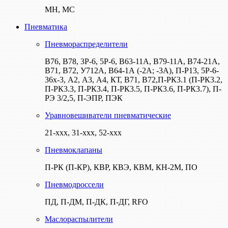
МН, МС
Пневматика
Пневмораспределители
В76, В78, 3Р-6, 5Р-6, В63-11А, В79-11А, В74-21А,
В71, В72, У712А, В64-1А (-2А; -3А), П-Р13, 5Р-6-
36х-3, А2, А3, А4, КТ, В71, В72,П-РК3.1 (П-РК3.2,
П-РК3.3, П-РК3.4, П-РК3.5, П-РК3.6, П-РК3.7), П-
РЭ 3/2,5, П-ЭПР, ПЭК
Уравновешиватели пневматические
21-ххх, 31-ххх, 52-ххх
Пневмоклапаны
П-РК (П-КР), КВР, КВЭ, КВМ, КН-2М, ПО
Пневмодроссели
ПД, П-ДМ, П-ДК, П-ДГ, RFO
Маслораспылители