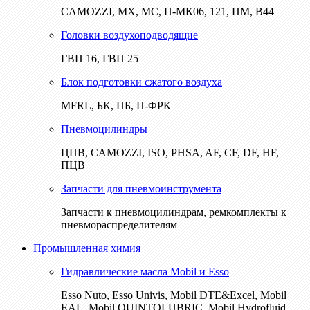
CAMOZZI, МХ, МС, П-МК06, 121, ПМ, В44
Головки воздухоподводящие
ГВП 16, ГВП 25
Блок подготовки сжатого воздуха
MFRL, БК, ПБ, П-ФРК
Пневмоцилиндры
ЦПВ, CAMOZZI, ISO, PHSA, AF, CF, DF, HF,
ПЦВ
Запчасти для пневмоинструмента
Запчасти к пневмоцилиндрам, ремкомплекты к
пневмораспределителям
Промышленная химия
Гидравлические масла Mobil и Esso
Esso Nuto, Esso Univis, Mobil DTE&Excel, Mobil
EAL, Mobil QUINTOLUBRIC, Mobil Hydrofluid,