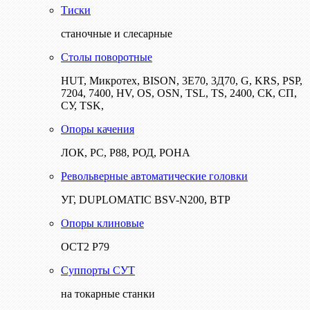
Тиски
станочные и слесарные
Столы поворотные
HUT, Микротех, BISON, 3Е70, 3Д70, G, KRS, PSP,
7204, 7400, HV, OS, OSN, TSL, TS, 2400, СК, СП,
СУ, TSK,
Опоры качения
ЛОК, РС, Р88, РОД, РОНА
Револьверные автоматические головки
УГ, DUPLOMATIC BSV-N200, ВТР
Опоры клиновые
ОСТ2 Р79
Суппорты СУТ
на токарные станки