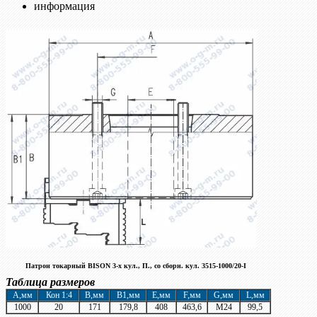
информация
Патрон токарный BISON 3-х кул., П., со сборн. кул. 3515-1000/20-I
Таблица размеров
A,мм
Кон 1:4
B,мм
B1,мм
E,мм
F,мм
G,мм
L,мм
1000
20
171
179,8
408
463,6
М24
99,5