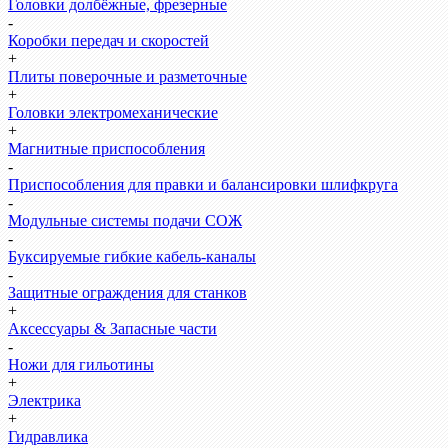
Головки долбёжные, фрезерные
-
Коробки передач и скоростей
+
Плиты поверочные и разметочные
+
Головки электромеханические
+
Магнитные приспособления
-
Приспособления для правки и балансировки шлифкруга
-
Модульные системы подачи СОЖ
-
Буксируемые гибкие кабель-каналы
-
Защитные ограждения для станков
+
Аксессуары & Запасные части
-
Ножи для гильотины
+
Электрика
+
Гидравлика