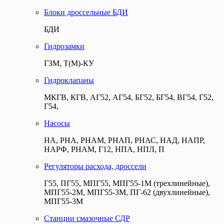
Блоки дроссельные БДИ
БДИ
Гидрозамки
ГЗМ, Т(М)-КУ
Гидроклапаны
МКГВ, КГВ, АГ52, АГ54, БГ52, БГ54, ВГ54, Г52,
Г54,
Насосы
НА, РНА, РНАМ, РНАП, РНАС, НАД, НАПР,
НАРФ, РНАМ, Г12, НПА, НПЛ, П
Регуляторы расхода, дроссели
Г55, ПГ55, МПГ55, МПГ55-1М (трехлинейные),
МПГ55-2М, МПГ55-3М, ПГ-62 (двухлинейные),
МПГ55-3М
Станции смазочные СДР