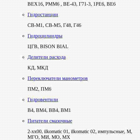
ВЕХ16, РММ6 , ВЕ-43, Г71-3, 1РЕ6, ВЕ6
Гидростанции
СВ-М1, СВ-М5, Г48, Г46
Гидроцилиндры
ЦГВ, BISON BIAL
Делители расхода
КД, МКД
Переключатели манометров
ПМ2, ПМ6
Гидровентили
В4, ВМ4, ВВ4, ВМ1
Питатели смазочные
2-хх00, ilkomatic 01, ilkomatic 02, импульсные, М,
МГО, МИ, МО, МХ