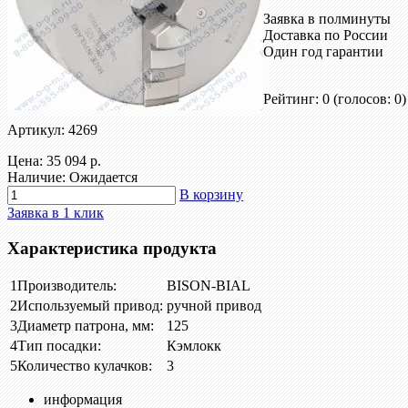
Заявка в полминуты
Доставка по России
Один год гарантии
Рейтинг: 0
(голосов: 0)
Артикул: 4269
Цена:
35 094 р.
Наличие: Ожидается
В корзину
Заявка в 1 клик
Характеристика продукта
1
Производитель:
BISON-BIAL
2
Используемый привод:
ручной привод
3
Диаметр патрона, мм:
125
4
Тип посадки:
Кэмлокк
5
Количество кулачков:
3
информация