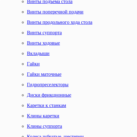
Винты подъема стола
Винты поперечной подачи
Винты продольного хода стола
Винты суппорта
Винты ходовые
Вкладыши
Гайки
Гайки маточные
Гидропреселекторы
Диски фрикционные
Каретки к станкам
Клины каретки
Клины суппорта
Колеса зубчатые, шестерни