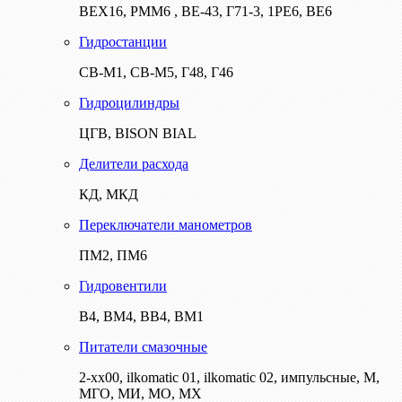
ВЕХ16, РММ6 , ВЕ-43, Г71-3, 1РЕ6, ВЕ6
Гидростанции
СВ-М1, СВ-М5, Г48, Г46
Гидроцилиндры
ЦГВ, BISON BIAL
Делители расхода
КД, МКД
Переключатели манометров
ПМ2, ПМ6
Гидровентили
В4, ВМ4, ВВ4, ВМ1
Питатели смазочные
2-хх00, ilkomatic 01, ilkomatic 02, импульсные, М,
МГО, МИ, МО, МХ