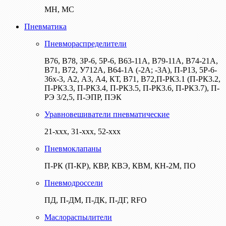
МН, МС
Пневматика
Пневмораспределители
В76, В78, 3Р-6, 5Р-6, В63-11А, В79-11А, В74-21А,
В71, В72, У712А, В64-1А (-2А; -3А), П-Р13, 5Р-6-
36х-3, А2, А3, А4, КТ, В71, В72,П-РК3.1 (П-РК3.2,
П-РК3.3, П-РК3.4, П-РК3.5, П-РК3.6, П-РК3.7), П-
РЭ 3/2,5, П-ЭПР, ПЭК
Уравновешиватели пневматические
21-ххх, 31-ххх, 52-ххх
Пневмоклапаны
П-РК (П-КР), КВР, КВЭ, КВМ, КН-2М, ПО
Пневмодроссели
ПД, П-ДМ, П-ДК, П-ДГ, RFO
Маслораспылители