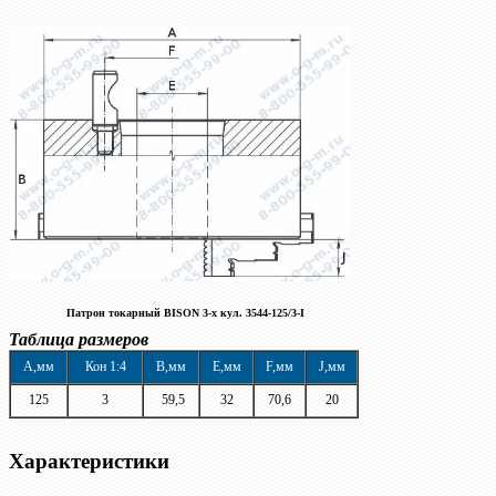
Патрон токарный
BISON 3-х кул. 3544-125
/3
-I
Таблица размеров
A,мм
Кон 1:4
B,мм
E,мм
F,мм
J,мм
125
3
59,5
32
70,6
20
Характеристики