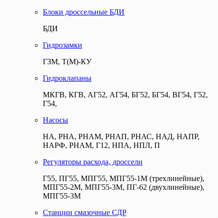
Блоки дроссельные БДИ
БДИ
Гидрозамки
ГЗМ, Т(М)-КУ
Гидроклапаны
МКГВ, КГВ, АГ52, АГ54, БГ52, БГ54, ВГ54, Г52,
Г54,
Насосы
НА, РНА, РНАМ, РНАП, РНАС, НАД, НАПР,
НАРФ, РНАМ, Г12, НПА, НПЛ, П
Регуляторы расхода, дроссели
Г55, ПГ55, МПГ55, МПГ55-1М (трехлинейные),
МПГ55-2М, МПГ55-3М, ПГ-62 (двухлинейные),
МПГ55-3М
Станции смазочные СДР