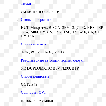
Тиски
станочные и слесарные
Столы поворотные
HUT, Микротех, BISON, 3Е70, 3Д70, G, KRS, PSP,
7204, 7400, HV, OS, OSN, TSL, TS, 2400, СК, СП,
СУ, TSK,
Опоры качения
ЛОК, РС, Р88, РОД, РОНА
Револьверные автоматические головки
УГ, DUPLOMATIC BSV-N200, ВТР
Опоры клиновые
ОСТ2 Р79
Суппорты СУТ
на токарные станки