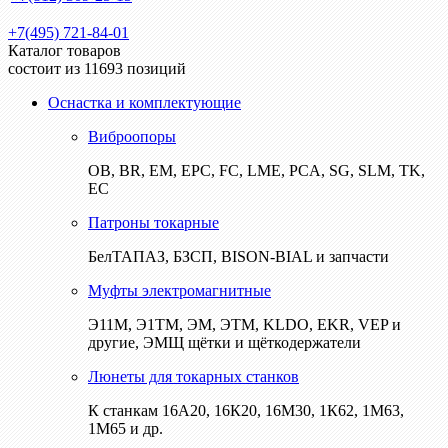
+7(495) 721-84-01
Каталог товаров
состоит из 11693 позиций
Оснастка и комплектующие
Виброопоры
ОВ, BR, EM, EPC, FC, LME, PCA, SG, SLM, TK,
EC
Патроны токарные
БелТАПАЗ, БЗСП, BISON-BIAL и запчасти
Муфты электромагнитные
Э11М, Э1ТМ, ЭМ, ЭТМ, KLDO, EKR, VEP и
другие, ЭМЩ щётки и щёткодержатели
Люнеты для токарных станков
К станкам 16А20, 16К20, 16М30, 1К62, 1М63,
1М65 и др.