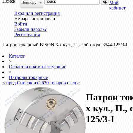
Поиск
Повсюду
Мой
кабинет
Вход или регистрация
Не зарегистрирован
Войти
Забыли пароль?
Регистрация
Патрон токарный BISON 3-х кул., П., с обр. кул. 3544-125/3-I
Каталог
>
Оснастка и комплектующие
>
Патроны токарные
< пред
Список из 2630 товаров
след >
Патрон то
х кул., П., 
125/3-I