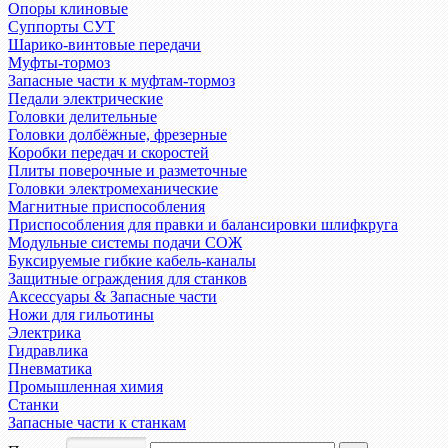
Опоры клиновые
Суппорты СУТ
Шарико-винтовые передачи
Муфты-тормоз
Запасные части к муфтам-тормоз
Педали электрические
Головки делительные
Головки долбёжные, фрезерные
Коробки передач и скоростей
Плиты поверочные и разметочные
Головки электромеханические
Магнитные приспособления
Приспособления для правки и балансировки шлифкруга
Модульные системы подачи СОЖ
Буксируемые гибкие кабель-каналы
Защитные ограждения для станков
Аксессуары & Запасные части
Ножи для гильотины
Электрика
Гидравлика
Пневматика
Промышленная химия
Станки
Запасные части к станкам