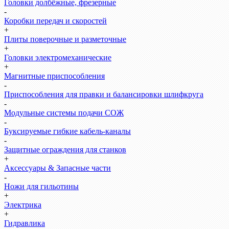
Головки долбёжные, фрезерные
-
Коробки передач и скоростей
+
Плиты поверочные и разметочные
+
Головки электромеханические
+
Магнитные приспособления
-
Приспособления для правки и балансировки шлифкруга
-
Модульные системы подачи СОЖ
-
Буксируемые гибкие кабель-каналы
-
Защитные ограждения для станков
+
Аксессуары & Запасные части
-
Ножи для гильотины
+
Электрика
+
Гидравлика