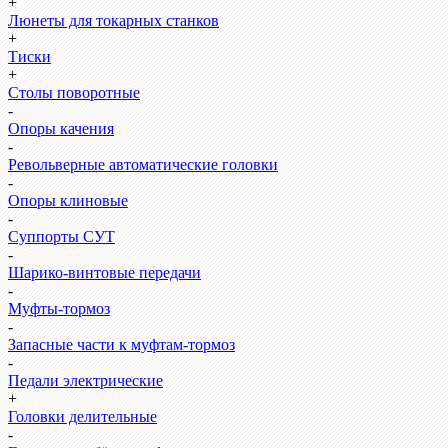
+
Люнеты для токарных станков
+
Тиски
+
Столы поворотные
-
Опоры качения
-
Револьверные автоматические головки
-
Опоры клиновые
-
Суппорты СУТ
-
Шарико-винтовые передачи
-
Муфты-тормоз
-
Запасные части к муфтам-тормоз
-
Педали электрические
+
Головки делительные
-