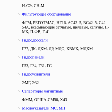
И-СЭ, СН-М
Фильтрующее оборудование
ФГМ, РЕГОТМАС, НГ16, АС42–5, ВС42–5, С42–
54А, всасывающие сетчатые, щелевые, сапуны, П-
МК, П-ФВ, Г-41
Гидродроссели
Г77, ДК, ДКМ, ДР, МДО, КВМК, МДКМ
Гидропанели
Г53, Г34, Г31, ГС
Гидроусилители
ЭМГ, Э32
Сепараторы магнитные
ФММ, ОРША-СМ50, Х43
Маслоуказатели МС, МН