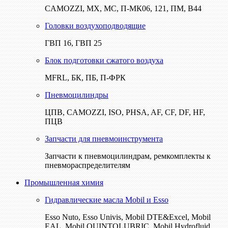
CAMOZZI, МХ, МС, П-МК06, 121, ПМ, В44
Головки воздухоподводящие
ГВП 16, ГВП 25
Блок подготовки сжатого воздуха
MFRL, БК, ПБ, П-ФРК
Пневмоцилиндры
ЦПВ, CAMOZZI, ISO, PHSA, AF, CF, DF, HF,
ПЦВ
Запчасти для пневмоинструмента
Запчасти к пневмоцилиндрам, ремкомплекты к
пневмораспределителям
Промышленная химия
Гидравлические масла Mobil и Esso
Esso Nuto, Esso Univis, Mobil DTE&Excel, Mobil
EAL, Mobil QUINTOLUBRIC, Mobil Hydrofluid,