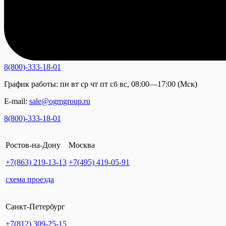
8(800)-333-18-01
График работы:
пн
вт
ср
чт
пт
сб
вс
,
08:00—17:00 (Мск)
E-mail:
sale@ogmgroup.ru
8(800)-333-18-01
Ростов-на-Дону
Москва
+7(863)
219-13-13
+7(495)
419-05-91
схема проезда
Санкт-Петербург
+7(812)
309-25-15