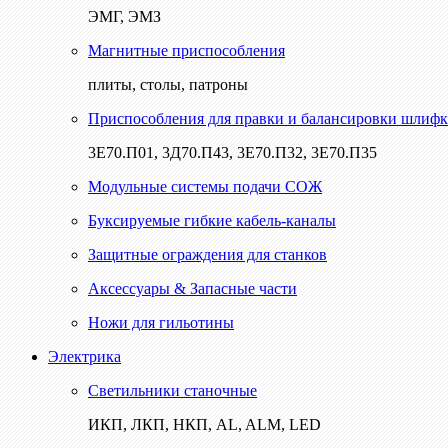
ЭМГ, ЭМЗ
Магнитные приспособления
плиты, столы, патроны
Приспособления для правки и балансировки шлифк
3Е70.П01, 3Д70.П43, 3Е70.П32, 3Е70.П35
Модульные системы подачи СОЖ
Буксируемые гибкие кабель-каналы
Защитные ограждения для станков
Аксессуары & Запасные части
Ножи для гильотины
Электрика
Светильники станочные
ИКП, ЛКП, НКП, AL, ALM, LED