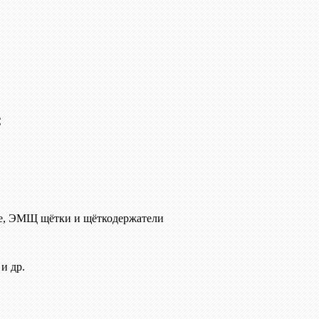
C
е, ЭМЩ щётки и щёткодержатели
и др.