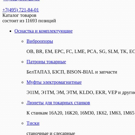
+7(495) 721-84-01
Каталог товаров
состоит из 11693 позиций
Оснастка и комплектующие
Виброопоры
ОВ, BR, EM, EPC, FC, LME, PCA, SG, SLM, TK, E
Патроны токарные
БелТАПАЗ, БЗСП, BISON-BIAL и запчасти
Муфты электромагнитные
Э11М, Э1ТМ, ЭМ, ЭТМ, KLDO, EKR, VEP и други
Люнеты для токарных станков
К станкам 16А20, 16К20, 16М30, 1К62, 1М63, 1М65 
Тиски
станочные и слесарные