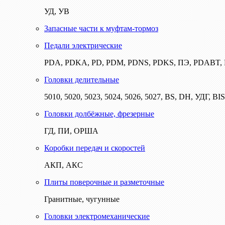
УД, УВ
Запасные части к муфтам-тормоз
Педали электрические
PDA, PDKA, PD, PDM, PDNS, PDKS, ПЭ, PDABT
Головки делительные
5010, 5020, 5023, 5024, 5026, 5027, BS, DH, УДГ, BI
Головки долбёжные, фрезерные
ГД, ПИ, ОРША
Коробки передач и скоростей
АКП, АКС
Плиты поверочные и разметочные
Гранитные, чугунные
Головки электромеханические