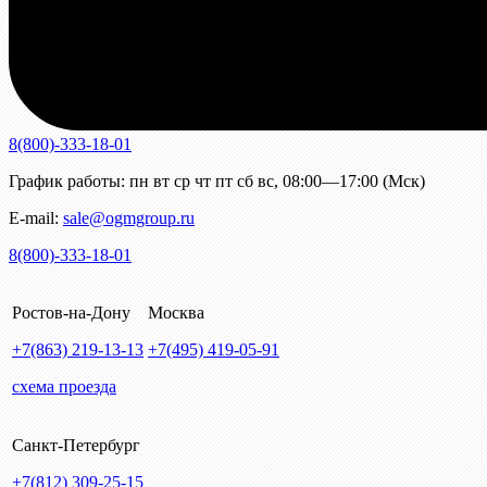
8(800)-333-18-01
График работы:
пн
вт
ср
чт
пт
сб
вс
,
08:00—17:00 (Мск)
E-mail:
sale@ogmgroup.ru
8(800)-333-18-01
Ростов-на-Дону
Москва
+7(863)
219-13-13
+7(495)
419-05-91
схема проезда
Санкт-Петербург
+7(812)
309-25-15