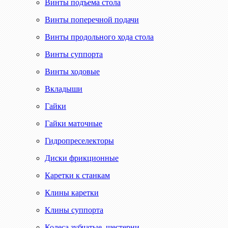
Винты подъема стола
Винты поперечной подачи
Винты продольного хода стола
Винты суппорта
Винты ходовые
Вкладыши
Гайки
Гайки маточные
Гидропреселекторы
Диски фрикционные
Каретки к станкам
Клины каретки
Клины суппорта
Колеса зубчатые, шестерни