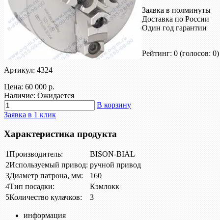
Заявка в полминуты
Доставка по России
Один год гарантии
Рейтинг: 0
(голосов: 0)
Артикул: 4324
Цена:
60 000 р.
Наличие: Ожидается
В корзину
Заявка в 1 клик
Характеристика продукта
1
Производитель:
BISON-BIAL
2
Используемый привод:
ручной привод
3
Диаметр патрона, мм:
160
4
Тип посадки:
Кэмлокк
5
Количество кулачков:
3
информация