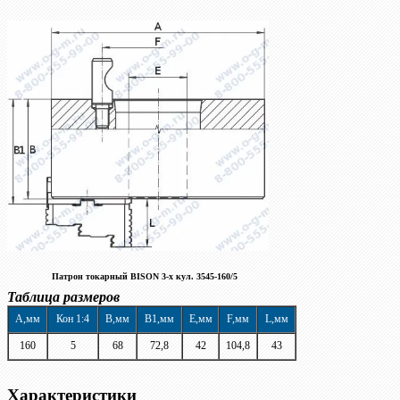
Патрон токарный BISON 3-х кул. 3545-160/5
Таблица размеров
A,мм
Кон 1:4
B,мм
B1,мм
E,мм
F,мм
L,мм
160
5
68
72,8
42
104,8
43
Характеристики