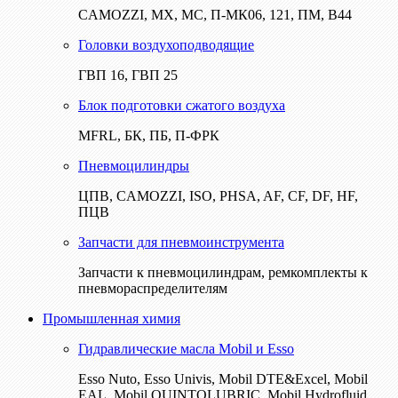
CAMOZZI, МХ, МС, П-МК06, 121, ПМ, В44
Головки воздухоподводящие
ГВП 16, ГВП 25
Блок подготовки сжатого воздуха
MFRL, БК, ПБ, П-ФРК
Пневмоцилиндры
ЦПВ, CAMOZZI, ISO, PHSA, AF, CF, DF, HF,
ПЦВ
Запчасти для пневмоинструмента
Запчасти к пневмоцилиндрам, ремкомплекты к
пневмораспределителям
Промышленная химия
Гидравлические масла Mobil и Esso
Esso Nuto, Esso Univis, Mobil DTE&Excel, Mobil
EAL, Mobil QUINTOLUBRIC, Mobil Hydrofluid,