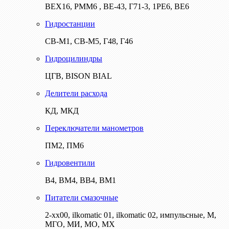
ВЕХ16, РММ6 , ВЕ-43, Г71-3, 1РЕ6, ВЕ6
Гидростанции
СВ-М1, СВ-М5, Г48, Г46
Гидроцилиндры
ЦГВ, BISON BIAL
Делители расхода
КД, МКД
Переключатели манометров
ПМ2, ПМ6
Гидровентили
В4, ВМ4, ВВ4, ВМ1
Питатели смазочные
2-хх00, ilkomatic 01, ilkomatic 02, импульсные, М,
МГО, МИ, МО, МХ