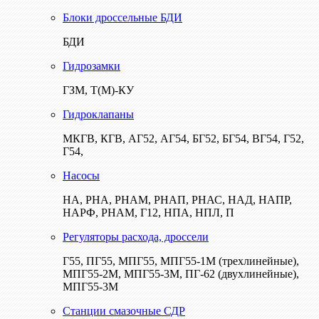
Блоки дроссельные БДИ
БДИ
Гидрозамки
ГЗМ, Т(М)-КУ
Гидроклапаны
МКГВ, КГВ, АГ52, АГ54, БГ52, БГ54, ВГ54, Г52,
Г54,
Насосы
НА, РНА, РНАМ, РНАП, РНАС, НАД, НАПР,
НАРФ, РНАМ, Г12, НПА, НПЛ, П
Регуляторы расхода, дроссели
Г55, ПГ55, МПГ55, МПГ55-1М (трехлинейные),
МПГ55-2М, МПГ55-3М, ПГ-62 (двухлинейные),
МПГ55-3М
Станции смазочные СДР