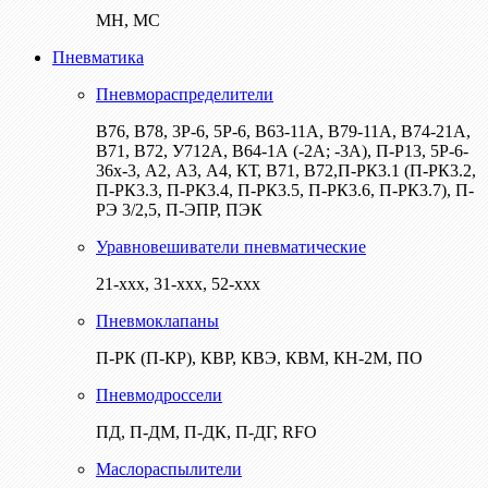
МН, МС
Пневматика
Пневмораспределители
В76, В78, 3Р-6, 5Р-6, В63-11А, В79-11А, В74-21А,
В71, В72, У712А, В64-1А (-2А; -3А), П-Р13, 5Р-6-
36х-3, А2, А3, А4, КТ, В71, В72,П-РК3.1 (П-РК3.2,
П-РК3.3, П-РК3.4, П-РК3.5, П-РК3.6, П-РК3.7), П-
РЭ 3/2,5, П-ЭПР, ПЭК
Уравновешиватели пневматические
21-ххх, 31-ххх, 52-ххх
Пневмоклапаны
П-РК (П-КР), КВР, КВЭ, КВМ, КН-2М, ПО
Пневмодроссели
ПД, П-ДМ, П-ДК, П-ДГ, RFO
Маслораспылители