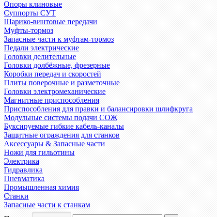
Опоры клиновые
Суппорты СУТ
Шарико-винтовые передачи
Муфты-тормоз
Запасные части к муфтам-тормоз
Педали электрические
Головки делительные
Головки долбёжные, фрезерные
Коробки передач и скоростей
Плиты поверочные и разметочные
Головки электромеханические
Магнитные приспособления
Приспособления для правки и балансировки шлифкруга
Модульные системы подачи СОЖ
Буксируемые гибкие кабель-каналы
Защитные ограждения для станков
Аксессуары & Запасные части
Ножи для гильотины
Электрика
Гидравлика
Пневматика
Промышленная химия
Станки
Запасные части к станкам