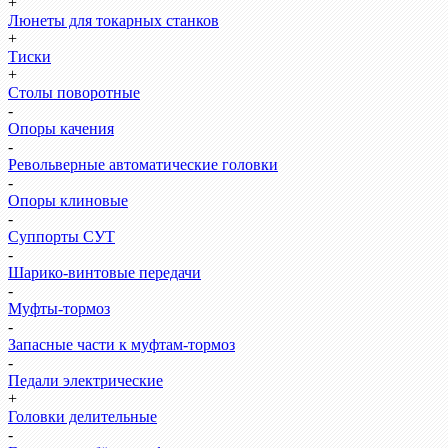
+
Люнеты для токарных станков
+
Тиски
+
Столы поворотные
-
Опоры качения
-
Револьверные автоматические головки
-
Опоры клиновые
-
Суппорты СУТ
-
Шарико-винтовые передачи
-
Муфты-тормоз
-
Запасные части к муфтам-тормоз
-
Педали электрические
+
Головки делительные
-