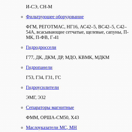
И-СЭ, СН-М
Фильтрующее оборудование
ФГМ, РЕГОТМАС, НГ16, АС42–5, ВС42–5, С42–
54А, всасывающие сетчатые, щелевые, сапуны, П-
МК, П-ФВ, Г-41
Гидродроссели
Г77, ДК, ДКМ, ДР, МДО, КВМК, МДКМ
Гидропанели
Г53, Г34, Г31, ГС
Гидроусилители
ЭМГ, Э32
Сепараторы магнитные
ФММ, ОРША-СМ50, Х43
Маслоуказатели МС, МН