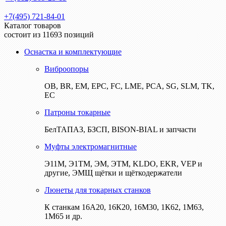
+7(495) 721-84-01
Каталог товаров
состоит из 11693 позиций
Оснастка и комплектующие
Виброопоры
ОВ, BR, EM, EPC, FC, LME, PCA, SG, SLM, TK,
EC
Патроны токарные
БелТАПАЗ, БЗСП, BISON-BIAL и запчасти
Муфты электромагнитные
Э11М, Э1ТМ, ЭМ, ЭТМ, KLDO, EKR, VEP и
другие, ЭМЩ щётки и щёткодержатели
Люнеты для токарных станков
К станкам 16А20, 16К20, 16М30, 1К62, 1М63,
1М65 и др.