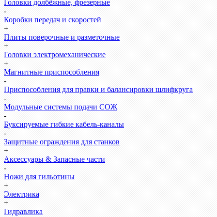
Головки долбёжные, фрезерные
-
Коробки передач и скоростей
+
Плиты поверочные и разметочные
+
Головки электромеханические
+
Магнитные приспособления
-
Приспособления для правки и балансировки шлифкруга
-
Модульные системы подачи СОЖ
-
Буксируемые гибкие кабель-каналы
-
Защитные ограждения для станков
+
Аксессуары & Запасные части
-
Ножи для гильотины
+
Электрика
+
Гидравлика