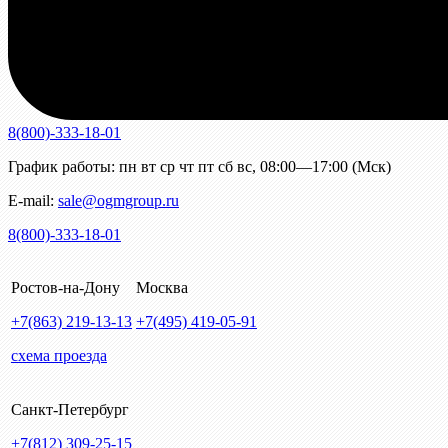
8(800)-333-18-01
График работы:
пн
вт
ср
чт
пт
сб
вс
,
08:00—17:00 (Мск)
E-mail:
sale@ogmgroup.ru
8(800)-333-18-01
Ростов-на-Дону
Москва
+7(863)
219-13-13
+7(495)
419-05-91
схема проезда
Санкт-Петербург
+7(812)
309-25-15