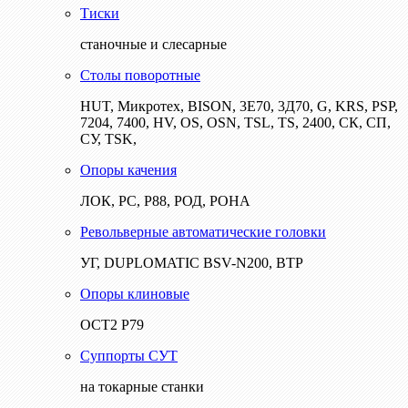
Тиски
станочные и слесарные
Столы поворотные
HUT, Микротех, BISON, 3Е70, 3Д70, G, KRS, PSP,
7204, 7400, HV, OS, OSN, TSL, TS, 2400, СК, СП,
СУ, TSK,
Опоры качения
ЛОК, РС, Р88, РОД, РОНА
Револьверные автоматические головки
УГ, DUPLOMATIC BSV-N200, ВТР
Опоры клиновые
ОСТ2 Р79
Суппорты СУТ
на токарные станки