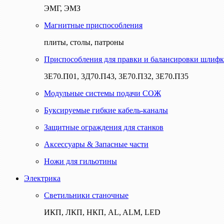
ЭМГ, ЭМЗ
Магнитные приспособления
плиты, столы, патроны
Приспособления для правки и балансировки шлифк
3Е70.П01, 3Д70.П43, 3Е70.П32, 3Е70.П35
Модульные системы подачи СОЖ
Буксируемые гибкие кабель-каналы
Защитные ограждения для станков
Аксессуары & Запасные части
Ножи для гильотины
Электрика
Светильники станочные
ИКП, ЛКП, НКП, AL, ALM, LED