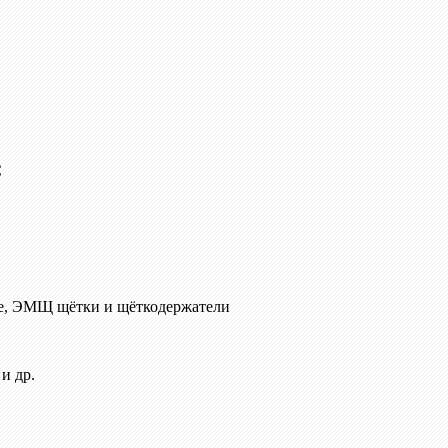
C
е, ЭМЩ щётки и щёткодержатели
и др.