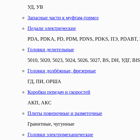
УД, УВ
Запасные части к муфтам-тормоз
Педали электрические
PDA, PDKA, PD, PDM, PDNS, PDKS, ПЭ, PDABT
Головки делительные
5010, 5020, 5023, 5024, 5026, 5027, BS, DH, УДГ, BI
Головки долбёжные, фрезерные
ГД, ПИ, ОРША
Коробки передач и скоростей
АКП, АКС
Плиты поверочные и разметочные
Гранитные, чугунные
Головки электромеханические