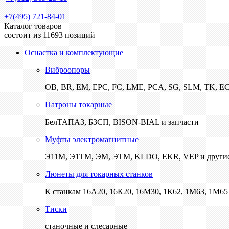
+7(495) 721-84-01
Каталог товаров
состоит из 11693 позиций
Оснастка и комплектующие
Виброопоры
ОВ, BR, EM, EPC, FC, LME, PCA, SG, SLM, TK, E
Патроны токарные
БелТАПАЗ, БЗСП, BISON-BIAL и запчасти
Муфты электромагнитные
Э11М, Э1ТМ, ЭМ, ЭТМ, KLDO, EKR, VEP и други
Люнеты для токарных станков
К станкам 16А20, 16К20, 16М30, 1К62, 1М63, 1М65 
Тиски
станочные и слесарные