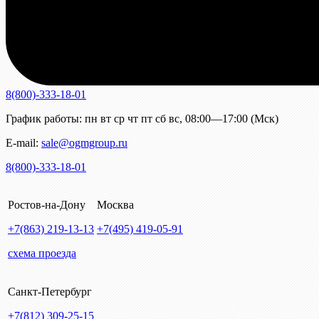
8(800)-333-18-01
График работы:
пн
вт
ср
чт
пт
сб
вс
,
08:00—17:00 (Мск)
E-mail:
sale@ogmgroup.ru
8(800)-333-18-01
Ростов-на-Дону
Москва
+7(863)
219-13-13
+7(495)
419-05-91
схема проезда
Санкт-Петербург
+7(812)
309-25-15