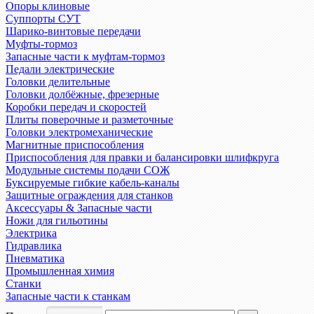
Опоры клиновые
Суппорты СУТ
Шарико-винтовые передачи
Муфты-тормоз
Запасные части к муфтам-тормоз
Педали электрические
Головки делительные
Головки долбёжные, фрезерные
Коробки передач и скоростей
Плиты поверочные и разметочные
Головки электромеханические
Магнитные приспособления
Приспособления для правки и балансировки шлифкруга
Модульные системы подачи СОЖ
Буксируемые гибкие кабель-каналы
Защитные ограждения для станков
Аксессуары & Запасные части
Ножи для гильотины
Электрика
Гидравлика
Пневматика
Промышленная химия
Станки
Запасные части к станкам