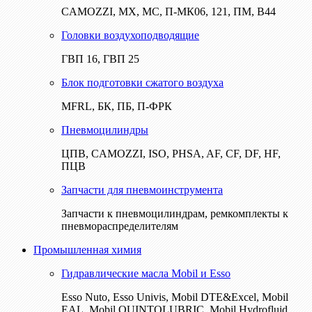
CAMOZZI, МХ, МС, П-МК06, 121, ПМ, В44
Головки воздухоподводящие
ГВП 16, ГВП 25
Блок подготовки сжатого воздуха
MFRL, БК, ПБ, П-ФРК
Пневмоцилиндры
ЦПВ, CAMOZZI, ISO, PHSA, AF, CF, DF, HF,
ПЦВ
Запчасти для пневмоинструмента
Запчасти к пневмоцилиндрам, ремкомплекты к
пневмораспределителям
Промышленная химия
Гидравлические масла Mobil и Esso
Esso Nuto, Esso Univis, Mobil DTE&Excel, Mobil
EAL, Mobil QUINTOLUBRIC, Mobil Hydrofluid,