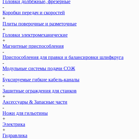
Головки долбёжные, фрезерные
-
Коробки передач и скоростей
+
Плиты поверочные и разметочные
+
Головки электромеханические
+
Магнитные приспособления
-
Приспособления для правки и балансировки шлифкруга
-
Модульные системы подачи СОЖ
-
Буксируемые гибкие кабель-каналы
-
Защитные ограждения для станков
+
Аксессуары & Запасные части
-
Ножи для гильотины
+
Электрика
+
Гидравлика