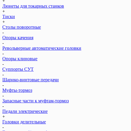
+
Люнеты для токарных станков
+
Тиски
+
Столы поворотные
-
Опоры качения
-
Револьверные автоматические головки
-
Опоры клиновые
-
Суппорты СУТ
-
Шарико-винтовые передачи
-
Муфты-тормоз
-
Запасные части к муфтам-тормоз
-
Педали электрические
+
Головки делительные
-