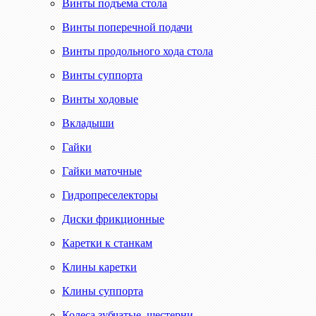
Винты подъема стола
Винты поперечной подачи
Винты продольного хода стола
Винты суппорта
Винты ходовые
Вкладыши
Гайки
Гайки маточные
Гидропреселекторы
Диски фрикционные
Каретки к станкам
Клины каретки
Клины суппорта
Колеса зубчатые, шестерни