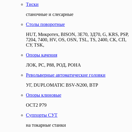
Тиски
станочные и слесарные
Столы поворотные
HUT, Микротех, BISON, 3Е70, 3Д70, G, KRS, PSP,
7204, 7400, HV, OS, OSN, TSL, TS, 2400, СК, СП,
СУ, TSK,
Опоры качения
ЛОК, РС, Р88, РОД, РОНА
Револьверные автоматические головки
УГ, DUPLOMATIC BSV-N200, ВТР
Опоры клиновые
ОСТ2 Р79
Суппорты СУТ
на токарные станки