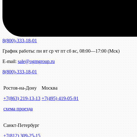
8(800)-333-18-01
График работы:
пн
вт
ср
чт
пт
сб
вс
,
08:00—17:00 (Мск)
E-mail:
sale@ogmgroup.ru
8(800)-333-18-01
Ростов-на-Дону
Москва
+7(863)
219-13-13
+7(495)
419-05-91
схема проезда
Санкт-Петербург
+7(812)
309-25-15