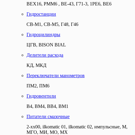
ВЕХ16, РММ6 , ВЕ-43, Г71-3, 1РЕ6, ВЕ6
Гидростанции
СВ-М1, СВ-М5, Г48, Г46
Гидроцилиндры
ЦГВ, BISON BIAL
Делители расхода
КД, МКД
Переключатели манометров
ПМ2, ПМ6
Гидровентили
В4, ВМ4, ВВ4, ВМ1
Питатели смазочные
2-хх00, ilkomatic 01, ilkomatic 02, импульсные, М,
МГО, МИ, МО, МХ