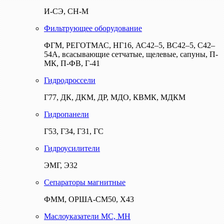
И-СЭ, СН-М
Фильтрующее оборудование
ФГМ, РЕГОТМАС, НГ16, АС42–5, ВС42–5, С42–
54А, всасывающие сетчатые, щелевые, сапуны, П-
МК, П-ФВ, Г-41
Гидродроссели
Г77, ДК, ДКМ, ДР, МДО, КВМК, МДКМ
Гидропанели
Г53, Г34, Г31, ГС
Гидроусилители
ЭМГ, Э32
Сепараторы магнитные
ФММ, ОРША-СМ50, Х43
Маслоуказатели МС, МН