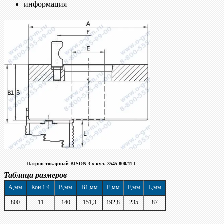
информация
Патрон токарный BISON 3-х кул. 3545-800/
11
-I
Таблица размеров
A,мм
Кон 1:4
B,мм
B1,мм
E,мм
F,мм
L,мм
800
11
140
151,3
192,8
235
87