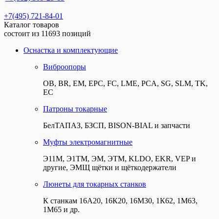
+7(495) 721-84-01
Каталог товаров
состоит из 11693 позиций
Оснастка и комплектующие
Виброопоры
ОВ, BR, EM, EPC, FC, LME, PCA, SG, SLM, TK,
EC
Патроны токарные
БелТАПАЗ, БЗСП, BISON-BIAL и запчасти
Муфты электромагнитные
Э11М, Э1ТМ, ЭМ, ЭТМ, KLDO, EKR, VEP и
другие, ЭМЩ щётки и щёткодержатели
Люнеты для токарных станков
К станкам 16А20, 16К20, 16М30, 1К62, 1М63,
1М65 и др.