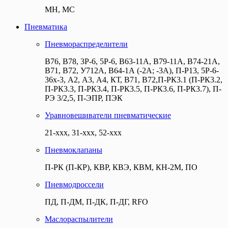
МН, МС
Пневматика
Пневмораспределители
В76, В78, 3Р-6, 5Р-6, В63-11А, В79-11А, В74-21А,
В71, В72, У712А, В64-1А (-2А; -3А), П-Р13, 5Р-6-
36х-3, А2, А3, А4, КТ, В71, В72,П-РК3.1 (П-РК3.2,
П-РК3.3, П-РК3.4, П-РК3.5, П-РК3.6, П-РК3.7), П-
РЭ 3/2,5, П-ЭПР, ПЭК
Уравновешиватели пневматические
21-ххх, 31-ххх, 52-ххх
Пневмоклапаны
П-РК (П-КР), КВР, КВЭ, КВМ, КН-2М, ПО
Пневмодроссели
ПД, П-ДМ, П-ДК, П-ДГ, RFO
Маслораспылители