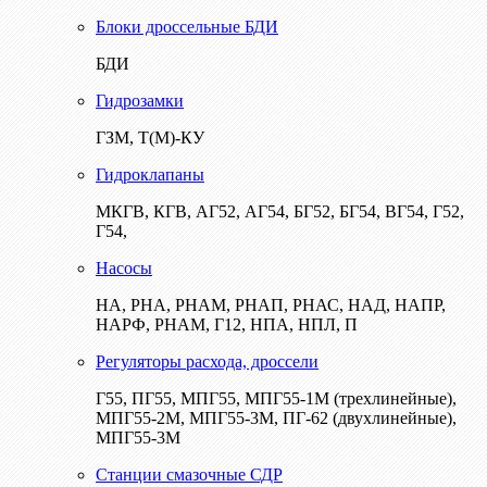
Блоки дроссельные БДИ
БДИ
Гидрозамки
ГЗМ, Т(М)-КУ
Гидроклапаны
МКГВ, КГВ, АГ52, АГ54, БГ52, БГ54, ВГ54, Г52,
Г54,
Насосы
НА, РНА, РНАМ, РНАП, РНАС, НАД, НАПР,
НАРФ, РНАМ, Г12, НПА, НПЛ, П
Регуляторы расхода, дроссели
Г55, ПГ55, МПГ55, МПГ55-1М (трехлинейные),
МПГ55-2М, МПГ55-3М, ПГ-62 (двухлинейные),
МПГ55-3М
Станции смазочные СДР