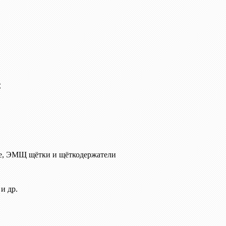
C
е, ЭМЩ щётки и щёткодержатели
и др.