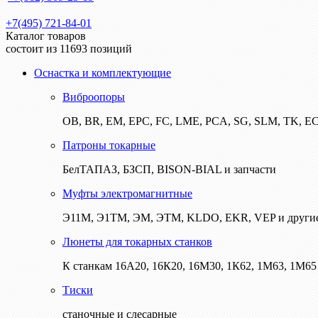
+7(495) 721-84-01
Каталог товаров
состоит из 11693 позиций
Оснастка и комплектующие
Виброопоры
ОВ, BR, EM, EPC, FC, LME, PCA, SG, SLM, TK, E
Патроны токарные
БелТАПАЗ, БЗСП, BISON-BIAL и запчасти
Муфты электромагнитные
Э11М, Э1ТМ, ЭМ, ЭТМ, KLDO, EKR, VEP и други
Люнеты для токарных станков
К станкам 16А20, 16К20, 16М30, 1К62, 1М63, 1М65 
Тиски
станочные и слесарные