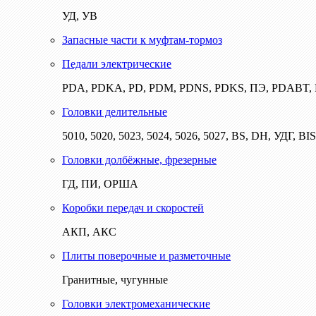
УД, УВ
Запасные части к муфтам-тормоз
Педали электрические
PDA, PDKA, PD, PDM, PDNS, PDKS, ПЭ, PDABT
Головки делительные
5010, 5020, 5023, 5024, 5026, 5027, BS, DH, УДГ, BI
Головки долбёжные, фрезерные
ГД, ПИ, ОРША
Коробки передач и скоростей
АКП, АКС
Плиты поверочные и разметочные
Гранитные, чугунные
Головки электромеханические