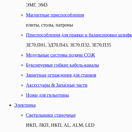
ЭМГ, ЭМЗ
Магнитные приспособления
плиты, столы, патроны
Приспособления для правки и балансировки шлифк
3Е70.П01, 3Д70.П43, 3Е70.П32, 3Е70.П35
Модульные системы подачи СОЖ
Буксируемые гибкие кабель-каналы
Защитные ограждения для станков
Аксессуары & Запасные части
Ножи для гильотины
Электрика
Светильники станочные
ИКП, ЛКП, НКП, AL, ALM, LED