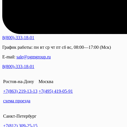
8(800)-333-18-01
График работы:
пн
вт
ср
чт
пт
сб
вс
,
08:00—17:00 (Мск)
E-mail:
sale@ogmgroup.ru
8(800)-333-18-01
Ростов-на-Дону
Москва
+7(863)
219-13-13
+7(495)
419-05-91
схема проезда
Санкт-Петербург
+7(812)
309-25-15