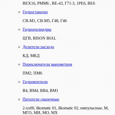
ВЕХ16, РММ6 , ВЕ-43, Г71-3, 1РЕ6, ВЕ6
Гидростанции
СВ-М1, СВ-М5, Г48, Г46
Гидроцилиндры
ЦГВ, BISON BIAL
Делители расхода
КД, МКД
Переключатели манометров
ПМ2, ПМ6
Гидровентили
В4, ВМ4, ВВ4, ВМ1
Питатели смазочные
2-хх00, ilkomatic 01, ilkomatic 02, импульсные, М,
МГО, МИ, МО, МХ