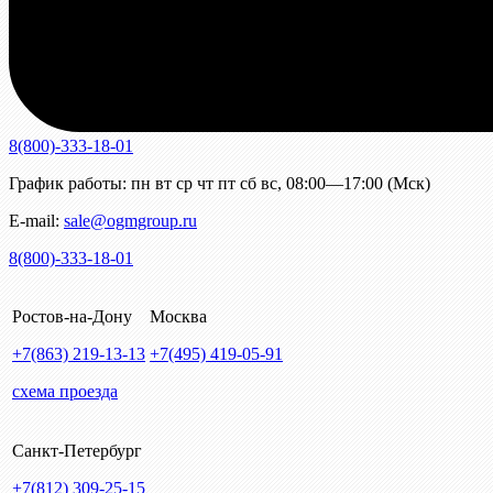
8(800)-333-18-01
График работы:
пн
вт
ср
чт
пт
сб
вс
,
08:00—17:00 (Мск)
E-mail:
sale@ogmgroup.ru
8(800)-333-18-01
Ростов-на-Дону
Москва
+7(863)
219-13-13
+7(495)
419-05-91
схема проезда
Санкт-Петербург
+7(812)
309-25-15