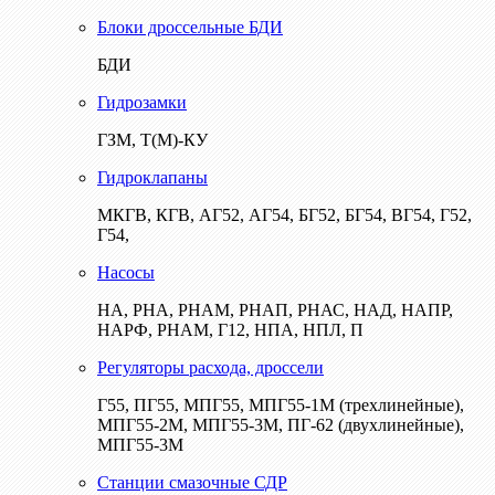
Блоки дроссельные БДИ
БДИ
Гидрозамки
ГЗМ, Т(М)-КУ
Гидроклапаны
МКГВ, КГВ, АГ52, АГ54, БГ52, БГ54, ВГ54, Г52,
Г54,
Насосы
НА, РНА, РНАМ, РНАП, РНАС, НАД, НАПР,
НАРФ, РНАМ, Г12, НПА, НПЛ, П
Регуляторы расхода, дроссели
Г55, ПГ55, МПГ55, МПГ55-1М (трехлинейные),
МПГ55-2М, МПГ55-3М, ПГ-62 (двухлинейные),
МПГ55-3М
Станции смазочные СДР