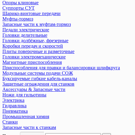
Опоры клиновые
Суппорты СУТ
Шарико-винтовые передачи
Муфты-тормоз
Запасные части к муфтам-тормоз
Педали электрические
Головки делительные
Головки долбёжные, фрезерные
Коробки передач и скоростей
Плиты поверочные и разметочные
Головки электромеханические
Магнитные приспособления
Приспособления для правки и балансировки шлифкруга
Модульные системы подачи СОЖ
Буксируемые гибкие кабель-каналы
Защитные ограждения для станков
Аксессуары & Запасные части
Ножи для гильотины
Электрика
Гидравлика
Пневматика
Промышленная химия
Станки
Запасные части к станкам