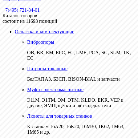
+7(495) 721-84-01
Каталог товаров
состоит из 11693 позиций
Оснастка и комплектующие
Виброопоры
ОВ, BR, EM, EPC, FC, LME, PCA, SG, SLM, TK,
EC
Патроны токарные
БелТАПАЗ, БЗСП, BISON-BIAL и запчасти
Муфты электромагнитные
Э11М, Э1ТМ, ЭМ, ЭТМ, KLDO, EKR, VEP и
другие, ЭМЩ щётки и щёткодержатели
Люнеты для токарных станков
К станкам 16А20, 16К20, 16М30, 1К62, 1М63,
1М65 и др.