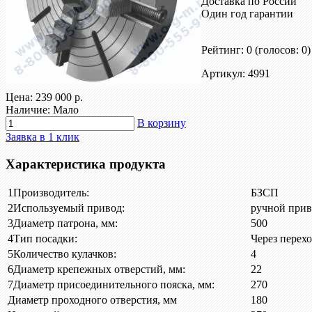
Доставка по России
Один год гарантии
Рейтинг: 0
(голосов: 0)
Артикул: 4991
Цена:
239 000 р.
Наличие: Мало
В корзину
Заявка в 1 клик
Характеристика продукта
1
Производитель:
БЗСП
2
Используемый привод:
ручной прив
3
Диаметр патрона, мм:
500
4
Тип посадки:
Через перех
5
Количество кулачков:
4
6
Диаметр крепежных отверстий, мм:
22
7
Диаметр присоединительного пояска, мм:
270
Диаметр проходного отверстия, мм
180