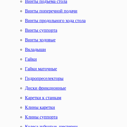
Винты подъема стола
Винты поперечной подачи
Винты продольного хода стола
Винты суппорта
Винты ходовые
Вкладыши
Гайки
Гайки маточные
Гидропреселекторы
Диски фрикционные
Каретки к станкам
Клины каретки
Клины суппорта
Колеса зубчатые, шестерни