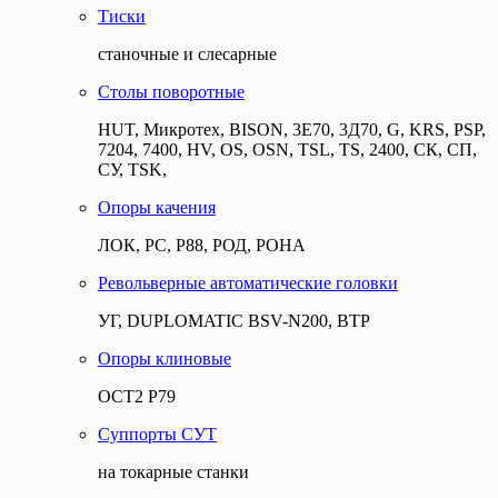
Тиски
станочные и слесарные
Столы поворотные
HUT, Микротех, BISON, 3Е70, 3Д70, G, KRS, PSP,
7204, 7400, HV, OS, OSN, TSL, TS, 2400, СК, СП,
СУ, TSK,
Опоры качения
ЛОК, РС, Р88, РОД, РОНА
Револьверные автоматические головки
УГ, DUPLOMATIC BSV-N200, ВТР
Опоры клиновые
ОСТ2 Р79
Суппорты СУТ
на токарные станки