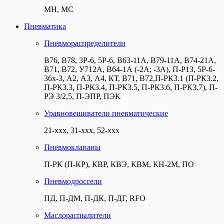
МН, МС
Пневматика
Пневмораспределители
В76, В78, 3Р-6, 5Р-6, В63-11А, В79-11А, В74-21А,
В71, В72, У712А, В64-1А (-2А; -3А), П-Р13, 5Р-6-
36х-3, А2, А3, А4, КТ, В71, В72,П-РК3.1 (П-РК3.2,
П-РК3.3, П-РК3.4, П-РК3.5, П-РК3.6, П-РК3.7), П-
РЭ 3/2,5, П-ЭПР, ПЭК
Уравновешиватели пневматические
21-ххх, 31-ххх, 52-ххх
Пневмоклапаны
П-РК (П-КР), КВР, КВЭ, КВМ, КН-2М, ПО
Пневмодроссели
ПД, П-ДМ, П-ДК, П-ДГ, RFO
Маслораспылители