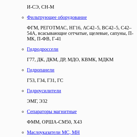
И-СЭ, СН-М
Фильтрующее оборудование
ФГМ, РЕГОТМАС, НГ16, АС42–5, ВС42–5, С42–
54А, всасывающие сетчатые, щелевые, сапуны, П-
МК, П-ФВ, Г-41
Гидродроссели
Г77, ДК, ДКМ, ДР, МДО, КВМК, МДКМ
Гидропанели
Г53, Г34, Г31, ГС
Гидроусилители
ЭМГ, Э32
Сепараторы магнитные
ФММ, ОРША-СМ50, Х43
Маслоуказатели МС, МН