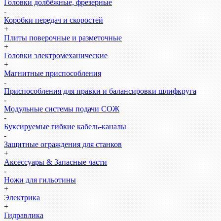
Головки долбёжные, фрезерные
-
Коробки передач и скоростей
+
Плиты поверочные и разметочные
+
Головки электромеханические
+
Магнитные приспособления
-
Приспособления для правки и балансировки шлифкруга
-
Модульные системы подачи СОЖ
-
Буксируемые гибкие кабель-каналы
-
Защитные ограждения для станков
+
Аксессуары & Запасные части
-
Ножи для гильотины
+
Электрика
+
Гидравлика