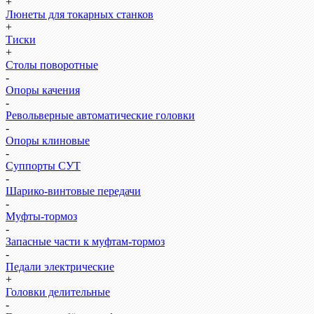
+
Люнеты для токарных станков
+
Тиски
+
Столы поворотные
-
Опоры качения
-
Револьверные автоматические головки
-
Опоры клиновые
-
Суппорты СУТ
-
Шарико-винтовые передачи
-
Муфты-тормоз
-
Запасные части к муфтам-тормоз
-
Педали электрические
+
Головки делительные
-