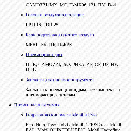
CAMOZZI, МХ, МС, П-МК06, 121, ПМ, В44
Головки воздухоподводящие
ГВП 16, ГВП 25
Блок подготовки сжатого воздуха
MFRL, БК, ПБ, П-ФРК
Пневмоцилиндры
ЦПВ, CAMOZZI, ISO, PHSA, AF, CF, DF, HF,
ПЦВ
Запчасти для пневмоинструмента
Запчасти к пневмоцилиндрам, ремкомплекты к
пневмораспределителям
Промышленная химия
Гидравлические масла Mobil и Esso
Esso Nuto, Esso Univis, Mobil DTE&Excel, Mobil
EAL, Mobil QUINTOLUBRIC, Mobil Hydrofluid,