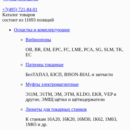
+7(495) 721-84-01
Каталог товаров
состоит из 11693 позиций
Оснастка и комплектующие
Виброопоры
ОВ, BR, EM, EPC, FC, LME, PCA, SG, SLM, TK,
EC
Патроны токарные
БелТАПАЗ, БЗСП, BISON-BIAL и запчасти
Муфты электромагнитные
Э11М, Э1ТМ, ЭМ, ЭТМ, KLDO, EKR, VEP и
другие, ЭМЩ щётки и щёткодержатели
Люнеты для токарных станков
К станкам 16А20, 16К20, 16М30, 1К62, 1М63,
1М65 и др.