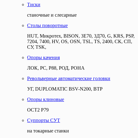
Тиски
станочные и слесарные
Столы поворотные
HUT, Микротех, BISON, 3Е70, 3Д70, G, KRS, PSP,
7204, 7400, HV, OS, OSN, TSL, TS, 2400, СК, СП,
СУ, TSK,
Опоры качения
ЛОК, РС, Р88, РОД, РОНА
Револьверные автоматические головки
УГ, DUPLOMATIC BSV-N200, ВТР
Опоры клиновые
ОСТ2 Р79
Суппорты СУТ
на токарные станки