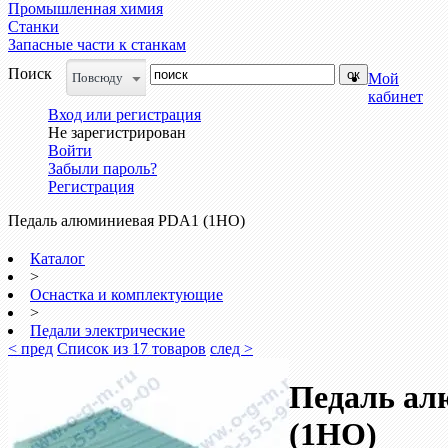
Промышленная химия
Станки
Запасные части к станкам
Поиск
Повсюду
Мой
кабинет
Вход или регистрация
Не зарегистрирован
Войти
Забыли пароль?
Регистрация
Педаль алюминиевая PDA1 (1НО)
Каталог
>
Оснастка и комплектующие
>
Педали электрические
< пред
Список из 17 товаров
след >
Педаль ал
(1НО)