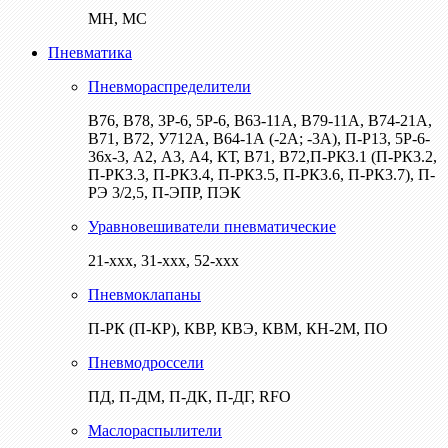
МН, МС
Пневматика
Пневмораспределители
В76, В78, 3Р-6, 5Р-6, В63-11А, В79-11А, В74-21А,
В71, В72, У712А, В64-1А (-2А; -3А), П-Р13, 5Р-6-
36х-3, А2, А3, А4, КТ, В71, В72,П-РК3.1 (П-РК3.2,
П-РК3.3, П-РК3.4, П-РК3.5, П-РК3.6, П-РК3.7), П-
РЭ 3/2,5, П-ЭПР, ПЭК
Уравновешиватели пневматические
21-ххх, 31-ххх, 52-ххх
Пневмоклапаны
П-РК (П-КР), КВР, КВЭ, КВМ, КН-2М, ПО
Пневмодроссели
ПД, П-ДМ, П-ДК, П-ДГ, RFO
Маслораспылители