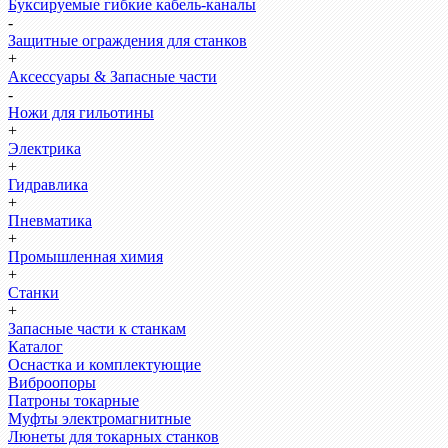
Буксируемые гибкие кабель-каналы
-
Защитные ограждения для станков
+
Аксессуары & Запасные части
-
Ножи для гильотины
+
Электрика
+
Гидравлика
+
Пневматика
+
Промышленная химия
+
Станки
+
Запасные части к станкам
Каталог
Оснастка и комплектующие
Виброопоры
Патроны токарные
Муфты электромагнитные
Люнеты для токарных станков