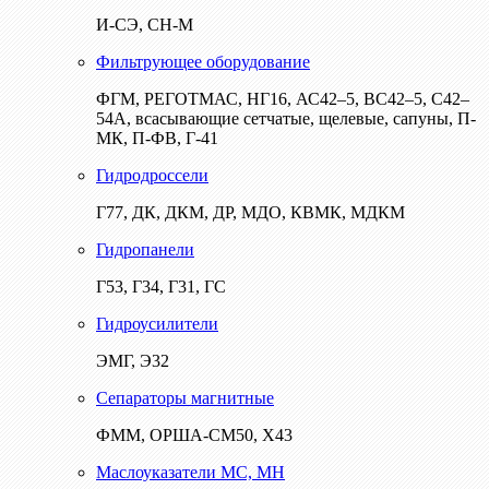
И-СЭ, СН-М
Фильтрующее оборудование
ФГМ, РЕГОТМАС, НГ16, АС42–5, ВС42–5, С42–
54А, всасывающие сетчатые, щелевые, сапуны, П-
МК, П-ФВ, Г-41
Гидродроссели
Г77, ДК, ДКМ, ДР, МДО, КВМК, МДКМ
Гидропанели
Г53, Г34, Г31, ГС
Гидроусилители
ЭМГ, Э32
Сепараторы магнитные
ФММ, ОРША-СМ50, Х43
Маслоуказатели МС, МН