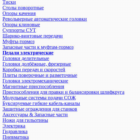
Тиски
Столы поворотные
Опоры качения
Револьверные автоматические головки
Опоры клиновые
Суппорты СУТ
Шарико-винтовые передачи
Муфты-тормоз
Запасные части к муфтам-тормоз
Педали электрические
Головки делительные
Головки долбёжные, фрезерные
Коробки передач и скоростей
Плиты поверочные и разметочные
Головки электромеханические
Магнитные приспособления
Приспособления для правки и балансировки шлифкруга
Модульные системы подачи СОЖ
Буксируемые гибкие кабель-каналы
Защитные ограждения для станков
Аксессуары & Запасные части
Ножи для гильотины
Электрика
Гидравлика
Пневматика