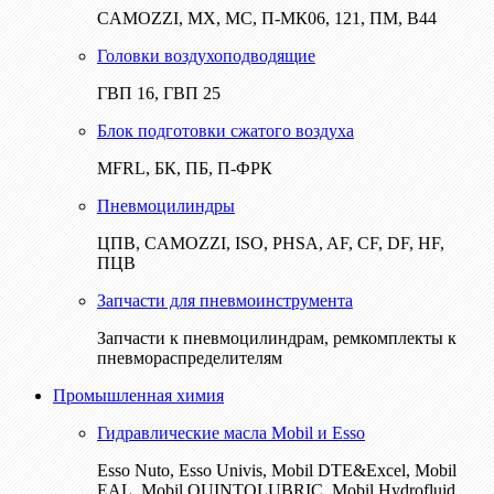
CAMOZZI, МХ, МС, П-МК06, 121, ПМ, В44
Головки воздухоподводящие
ГВП 16, ГВП 25
Блок подготовки сжатого воздуха
MFRL, БК, ПБ, П-ФРК
Пневмоцилиндры
ЦПВ, CAMOZZI, ISO, PHSA, AF, CF, DF, HF,
ПЦВ
Запчасти для пневмоинструмента
Запчасти к пневмоцилиндрам, ремкомплекты к
пневмораспределителям
Промышленная химия
Гидравлические масла Mobil и Esso
Esso Nuto, Esso Univis, Mobil DTE&Excel, Mobil
EAL, Mobil QUINTOLUBRIC, Mobil Hydrofluid,