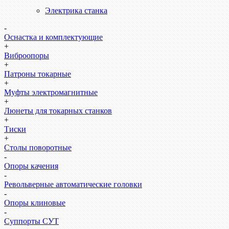
Электрика станка
-
Оснастка и комплектующие
+
Виброопоры
+
Патроны токарные
+
Муфты электромагнитные
+
Люнеты для токарных станков
+
Тиски
+
Столы поворотные
-
Опоры качения
-
Револьверные автоматические головки
-
Опоры клиновые
-
Суппорты СУТ