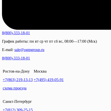
8(800)-333-18-01
График работы:
пн
вт
ср
чт
пт
сб
вс
,
08:00—17:00 (Мск)
E-mail:
sale@ogmgroup.ru
8(800)-333-18-01
Ростов-на-Дону
Москва
+7(863)
219-13-13
+7(495)
419-05-91
схема проезда
Санкт-Петербург
+7(812)
309-25-15