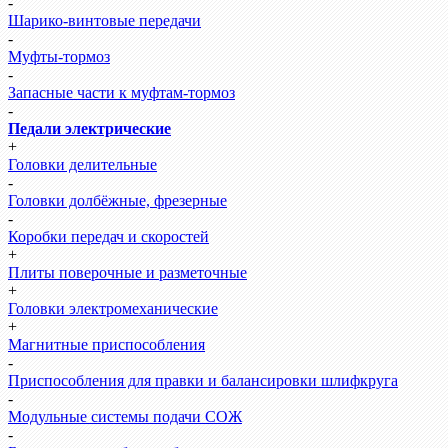
-
Шарико-винтовые передачи
-
Муфты-тормоз
-
Запасные части к муфтам-тормоз
-
Педали электрические
+
Головки делительные
-
Головки долбёжные, фрезерные
-
Коробки передач и скоростей
+
Плиты поверочные и разметочные
+
Головки электромеханические
+
Магнитные приспособления
-
Приспособления для правки и балансировки шлифкруга
-
Модульные системы подачи СОЖ
-