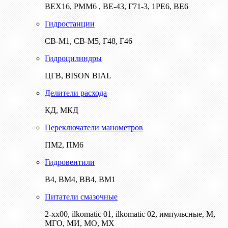
ВЕХ16, РММ6 , ВЕ-43, Г71-3, 1РЕ6, ВЕ6
Гидростанции
СВ-М1, СВ-М5, Г48, Г46
Гидроцилиндры
ЦГВ, BISON BIAL
Делители расхода
КД, МКД
Переключатели манометров
ПМ2, ПМ6
Гидровентили
В4, ВМ4, ВВ4, ВМ1
Питатели смазочные
2-хх00, ilkomatic 01, ilkomatic 02, импульсные, М,
МГО, МИ, МО, МХ