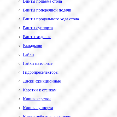
Винты подъема стола
Винты поперечной подачи
Винты продольного хода стола
Винты суппорта
Винты ходовые
Вкладыши
Гайки
Гайки маточные
Гидропреселекторы
Диски фрикционные
Каретки к станкам
Клины каретки
Клины суппорта
Колеса зубчатые, шестерни