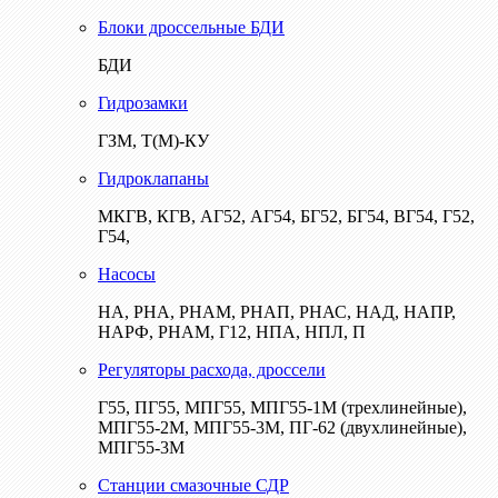
Блоки дроссельные БДИ
БДИ
Гидрозамки
ГЗМ, Т(М)-КУ
Гидроклапаны
МКГВ, КГВ, АГ52, АГ54, БГ52, БГ54, ВГ54, Г52,
Г54,
Насосы
НА, РНА, РНАМ, РНАП, РНАС, НАД, НАПР,
НАРФ, РНАМ, Г12, НПА, НПЛ, П
Регуляторы расхода, дроссели
Г55, ПГ55, МПГ55, МПГ55-1М (трехлинейные),
МПГ55-2М, МПГ55-3М, ПГ-62 (двухлинейные),
МПГ55-3М
Станции смазочные СДР