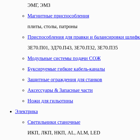
ЭМГ, ЭМЗ
Магнитные приспособления
плиты, столы, патроны
Приспособления для правки и балансировки шлифк
3Е70.П01, 3Д70.П43, 3Е70.П32, 3Е70.П35
Модульные системы подачи СОЖ
Буксируемые гибкие кабель-каналы
Защитные ограждения для станков
Аксессуары & Запасные части
Ножи для гильотины
Электрика
Светильники станочные
ИКП, ЛКП, НКП, AL, ALM, LED