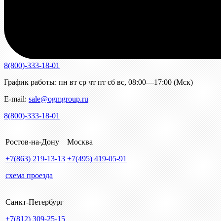
8(800)-333-18-01
График работы:
пн
вт
ср
чт
пт
сб
вс
,
08:00—17:00 (Мск)
E-mail:
sale@ogmgroup.ru
8(800)-333-18-01
Ростов-на-Дону
Москва
+7(863)
219-13-13
+7(495)
419-05-91
схема проезда
Санкт-Петербург
+7(812)
309-25-15