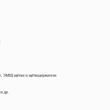
C
е, ЭМЩ щётки и щёткодержатели
и др.