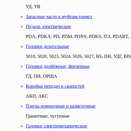
УД, УВ
Запасные части к муфтам-тормоз
Педали электрические
PDA, PDKA, PD, PDM, PDNS, PDKS, ПЭ, PDABT
Головки делительные
5010, 5020, 5023, 5024, 5026, 5027, BS, DH, УДГ, BI
Головки долбёжные, фрезерные
ГД, ПИ, ОРША
Коробки передач и скоростей
АКП, АКС
Плиты поверочные и разметочные
Гранитные, чугунные
Головки электромеханические