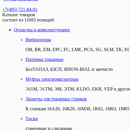
+7(495) 721-84-01
Каталог товаров
состоит из 11693 позиций
Оснастка и комплектующие
Виброопоры
ОВ, BR, EM, EPC, FC, LME, PCA, SG, SLM, TK, E
Патроны токарные
БелТАПАЗ, БЗСП, BISON-BIAL и запчасти
Муфты электромагнитные
Э11М, Э1ТМ, ЭМ, ЭТМ, KLDO, EKR, VEP и други
Люнеты для токарных станков
К станкам 16А20, 16К20, 16М30, 1К62, 1М63, 1М65 
Тиски
станочные и слесарные