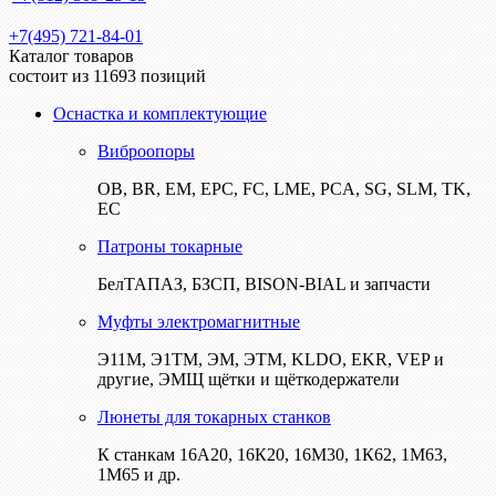
+7(495) 721-84-01
Каталог товаров
состоит из 11693 позиций
Оснастка и комплектующие
Виброопоры
ОВ, BR, EM, EPC, FC, LME, PCA, SG, SLM, TK,
EC
Патроны токарные
БелТАПАЗ, БЗСП, BISON-BIAL и запчасти
Муфты электромагнитные
Э11М, Э1ТМ, ЭМ, ЭТМ, KLDO, EKR, VEP и
другие, ЭМЩ щётки и щёткодержатели
Люнеты для токарных станков
К станкам 16А20, 16К20, 16М30, 1К62, 1М63,
1М65 и др.