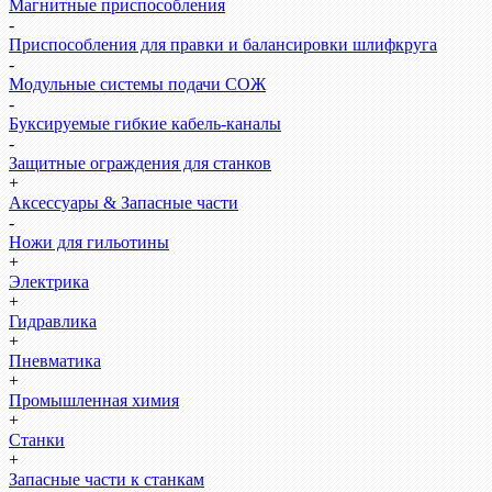
Магнитные приспособления
-
Приспособления для правки и балансировки шлифкруга
-
Модульные системы подачи СОЖ
-
Буксируемые гибкие кабель-каналы
-
Защитные ограждения для станков
+
Аксессуары & Запасные части
-
Ножи для гильотины
+
Электрика
+
Гидравлика
+
Пневматика
+
Промышленная химия
+
Станки
+
Запасные части к станкам