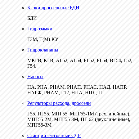
Блоки дроссельные БДИ
БДИ
Гидрозамки
ГЗМ, Т(М)-КУ
Гидроклапаны
МКГВ, КГВ, АГ52, АГ54, БГ52, БГ54, ВГ54, Г52,
Г54,
Насосы
НА, РНА, РНАМ, РНАП, РНАС, НАД, НАПР,
НАРФ, РНАМ, Г12, НПА, НПЛ, П
Регуляторы расхода, дроссели
Г55, ПГ55, МПГ55, МПГ55-1М (трехлинейные),
МПГ55-2М, МПГ55-3М, ПГ-62 (двухлинейные),
МПГ55-3М
Станции смазочные СДР