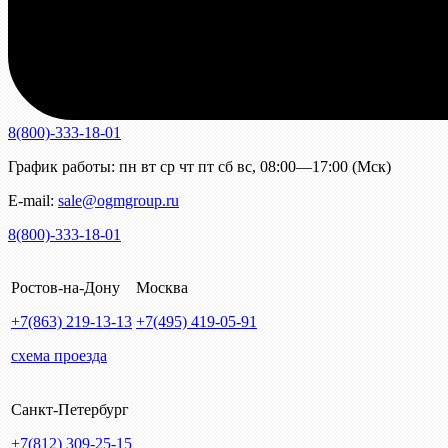
8(800)-333-18-01
График работы:
пн
вт
ср
чт
пт
сб
вс
,
08:00—17:00 (Мск)
E-mail:
sale@ogmgroup.ru
8(800)-333-18-01
Ростов-на-Дону
Москва
+7(863)
219-13-13
+7(495)
419-05-91
схема проезда
Санкт-Петербург
+7(812)
309-25-15