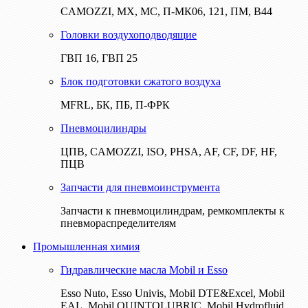
CAMOZZI, МХ, МС, П-МК06, 121, ПМ, В44
Головки воздухоподводящие
ГВП 16, ГВП 25
Блок подготовки сжатого воздуха
MFRL, БК, ПБ, П-ФРК
Пневмоцилиндры
ЦПВ, CAMOZZI, ISO, PHSA, AF, CF, DF, HF,
ПЦВ
Запчасти для пневмоинструмента
Запчасти к пневмоцилиндрам, ремкомплекты к
пневмораспределителям
Промышленная химия
Гидравлические масла Mobil и Esso
Esso Nuto, Esso Univis, Mobil DTE&Excel, Mobil
EAL, Mobil QUINTOLUBRIC, Mobil Hydrofluid,