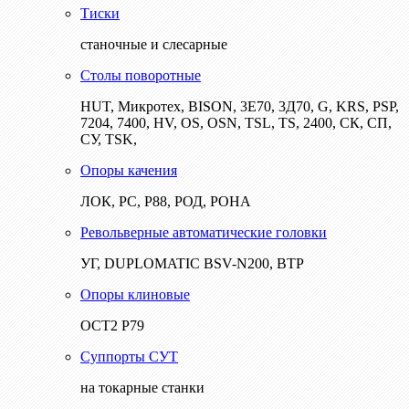
Тиски
станочные и слесарные
Столы поворотные
HUT, Микротех, BISON, 3Е70, 3Д70, G, KRS, PSP,
7204, 7400, HV, OS, OSN, TSL, TS, 2400, СК, СП,
СУ, TSK,
Опоры качения
ЛОК, РС, Р88, РОД, РОНА
Револьверные автоматические головки
УГ, DUPLOMATIC BSV-N200, ВТР
Опоры клиновые
ОСТ2 Р79
Суппорты СУТ
на токарные станки