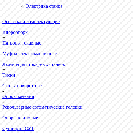
Электрика станка
-
Оснастка и комплектующие
+
Виброопоры
+
Патроны токарные
+
Муфты электромагнитные
+
Люнеты для токарных станков
+
Тиски
+
Столы поворотные
-
Опоры качения
-
Револьверные автоматические головки
-
Опоры клиновые
-
Суппорты СУТ