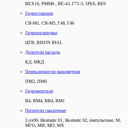
ВЕХ16, РММ6 , ВЕ-43, Г71-3, 1РЕ6, ВЕ6
Гидростанции
СВ-М1, СВ-М5, Г48, Г46
Гидроцилиндры
ЦГВ, BISON BIAL
Делители расхода
КД, МКД
Переключатели манометров
ПМ2, ПМ6
Гидровентили
В4, ВМ4, ВВ4, ВМ1
Питатели смазочные
2-хх00, ilkomatic 01, ilkomatic 02, импульсные, М,
МГО, МИ, МО, МХ