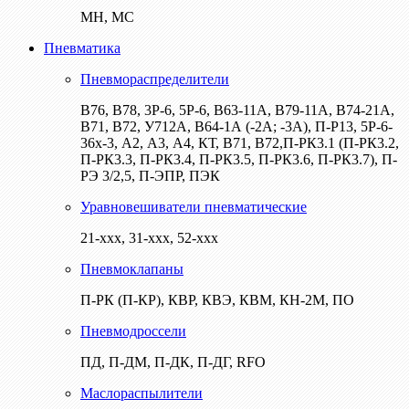
МН, МС
Пневматика
Пневмораспределители
В76, В78, 3Р-6, 5Р-6, В63-11А, В79-11А, В74-21А,
В71, В72, У712А, В64-1А (-2А; -3А), П-Р13, 5Р-6-
36х-3, А2, А3, А4, КТ, В71, В72,П-РК3.1 (П-РК3.2,
П-РК3.3, П-РК3.4, П-РК3.5, П-РК3.6, П-РК3.7), П-
РЭ 3/2,5, П-ЭПР, ПЭК
Уравновешиватели пневматические
21-ххх, 31-ххх, 52-ххх
Пневмоклапаны
П-РК (П-КР), КВР, КВЭ, КВМ, КН-2М, ПО
Пневмодроссели
ПД, П-ДМ, П-ДК, П-ДГ, RFO
Маслораспылители