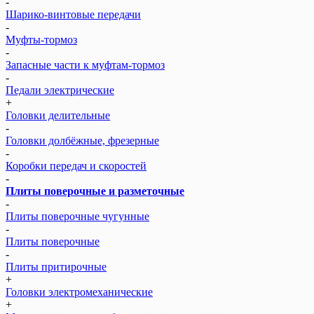
-
Шарико-винтовые передачи
-
Муфты-тормоз
-
Запасные части к муфтам-тормоз
-
Педали электрические
+
Головки делительные
-
Головки долбёжные, фрезерные
-
Коробки передач и скоростей
-
Плиты поверочные и разметочные
-
Плиты поверочные чугунные
-
Плиты поверочные
-
Плиты притирочные
+
Головки электромеханические
+