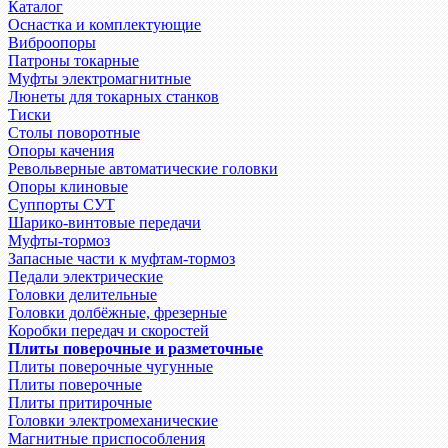
Каталог
Оснастка и комплектующие
Виброопоры
Патроны токарные
Муфты электромагнитные
Люнеты для токарных станков
Тиски
Столы поворотные
Опоры качения
Револьверные автоматические головки
Опоры клиновые
Суппорты СУТ
Шарико-винтовые передачи
Муфты-тормоз
Запасные части к муфтам-тормоз
Педали электрические
Головки делительные
Головки долбёжные, фрезерные
Коробки передач и скоростей
Плиты поверочные и разметочные
Плиты поверочные чугунные
Плиты поверочные
Плиты притирочные
Головки электромеханические
Магнитные приспособления