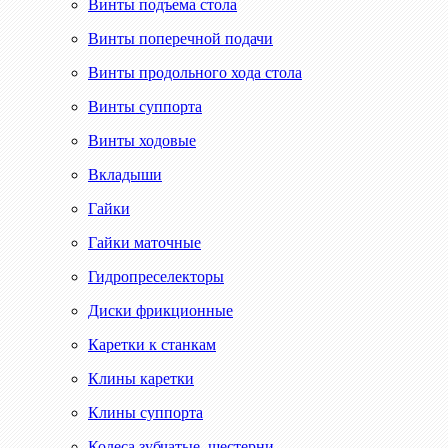
Винты подъема стола
Винты поперечной подачи
Винты продольного хода стола
Винты суппорта
Винты ходовые
Вкладыши
Гайки
Гайки маточные
Гидропреселекторы
Диски фрикционные
Каретки к станкам
Клины каретки
Клины суппорта
Колеса зубчатые, шестерни