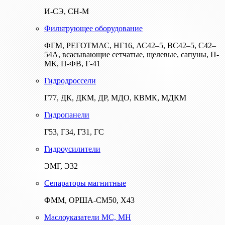
И-СЭ, СН-М
Фильтрующее оборудование
ФГМ, РЕГОТМАС, НГ16, АС42–5, ВС42–5, С42–
54А, всасывающие сетчатые, щелевые, сапуны, П-
МК, П-ФВ, Г-41
Гидродроссели
Г77, ДК, ДКМ, ДР, МДО, КВМК, МДКМ
Гидропанели
Г53, Г34, Г31, ГС
Гидроусилители
ЭМГ, Э32
Сепараторы магнитные
ФММ, ОРША-СМ50, Х43
Маслоуказатели МС, МН