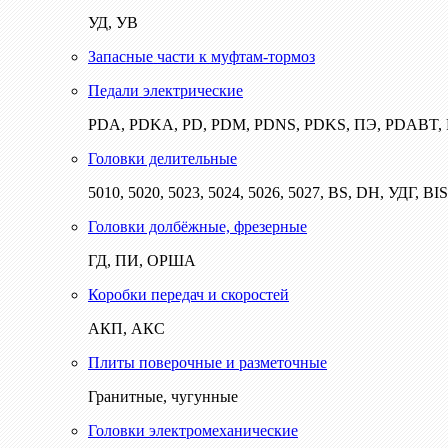
УД, УВ
Запасные части к муфтам-тормоз
Педали электрические
PDA, PDKA, PD, PDM, PDNS, PDKS, ПЭ, PDABT
Головки делительные
5010, 5020, 5023, 5024, 5026, 5027, BS, DH, УДГ, BI
Головки долбёжные, фрезерные
ГД, ПИ, ОРША
Коробки передач и скоростей
АКП, АКС
Плиты поверочные и разметочные
Гранитные, чугунные
Головки электромеханические