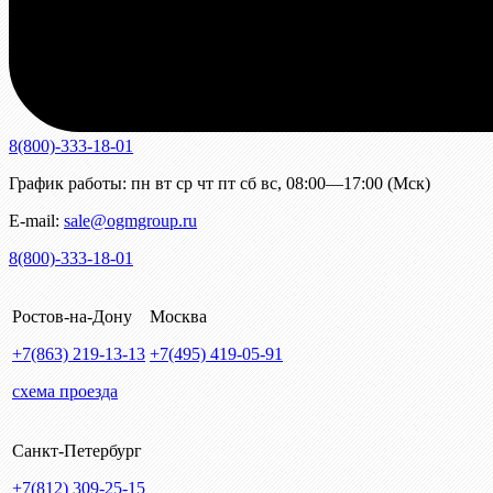
8(800)-333-18-01
График работы:
пн
вт
ср
чт
пт
сб
вс
,
08:00—17:00 (Мск)
E-mail:
sale@ogmgroup.ru
8(800)-333-18-01
Ростов-на-Дону
Москва
+7(863)
219-13-13
+7(495)
419-05-91
схема проезда
Санкт-Петербург
+7(812)
309-25-15