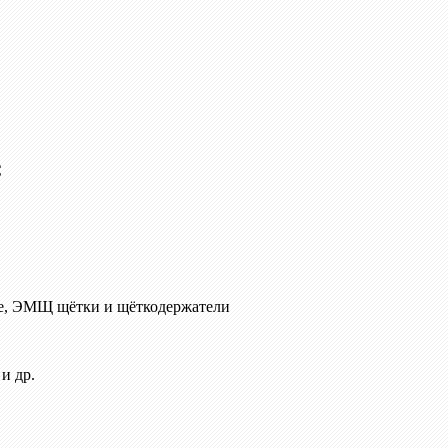
C
е, ЭМЩ щётки и щёткодержатели
и др.