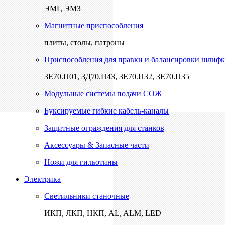
ЭМГ, ЭМЗ
Магнитные приспособления
плиты, столы, патроны
Приспособления для правки и балансировки шлифк
3Е70.П01, 3Д70.П43, 3Е70.П32, 3Е70.П35
Модульные системы подачи СОЖ
Буксируемые гибкие кабель-каналы
Защитные ограждения для станков
Аксессуары & Запасные части
Ножи для гильотины
Электрика
Светильники станочные
ИКП, ЛКП, НКП, AL, ALM, LED