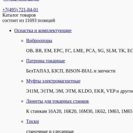
+7(495) 721-84-01
Каталог товаров
состоит из 11693 позиций
Оснастка и комплектующие
Виброопоры
ОВ, BR, EM, EPC, FC, LME, PCA, SG, SLM, TK, E
Патроны токарные
БелТАПАЗ, БЗСП, BISON-BIAL и запчасти
Муфты электромагнитные
Э11М, Э1ТМ, ЭМ, ЭТМ, KLDO, EKR, VEP и други
Люнеты для токарных станков
К станкам 16А20, 16К20, 16М30, 1К62, 1М63, 1М65 
Тиски
станочные и слесарные