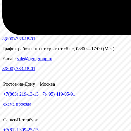
8(800)-333-18-01
График работы:
пн
вт
ср
чт
пт
сб
вс
,
08:00—17:00 (Мск)
E-mail:
sale@ogmgroup.ru
8(800)-333-18-01
Ростов-на-Дону
Москва
+7(863)
219-13-13
+7(495)
419-05-91
схема проезда
Санкт-Петербург
+7(812)
309-25-15