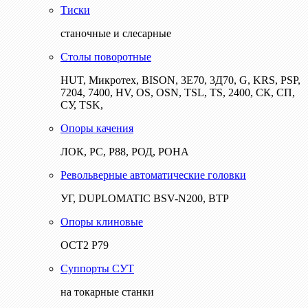
Тиски
станочные и слесарные
Столы поворотные
HUT, Микротех, BISON, 3Е70, 3Д70, G, KRS, PSP,
7204, 7400, HV, OS, OSN, TSL, TS, 2400, СК, СП,
СУ, TSK,
Опоры качения
ЛОК, РС, Р88, РОД, РОНА
Револьверные автоматические головки
УГ, DUPLOMATIC BSV-N200, ВТР
Опоры клиновые
ОСТ2 Р79
Суппорты СУТ
на токарные станки