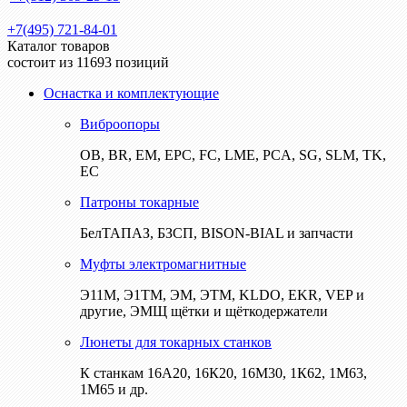
+7(495) 721-84-01
Каталог товаров
состоит из 11693 позиций
Оснастка и комплектующие
Виброопоры
ОВ, BR, EM, EPC, FC, LME, PCA, SG, SLM, TK,
EC
Патроны токарные
БелТАПАЗ, БЗСП, BISON-BIAL и запчасти
Муфты электромагнитные
Э11М, Э1ТМ, ЭМ, ЭТМ, KLDO, EKR, VEP и
другие, ЭМЩ щётки и щёткодержатели
Люнеты для токарных станков
К станкам 16А20, 16К20, 16М30, 1К62, 1М63,
1М65 и др.