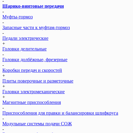
-
Шарико-винтовые передачи
-
Муфты-тормоз
-
Запасные части к муфтам-тормоз
-
Педали электрические
+
Головки делительные
-
Головки долбёжные, фрезерные
-
Коробки передач и скоростей
+
Плиты поверочные и разметочные
+
Головки электромеханические
+
Магнитные приспособления
-
Приспособления для правки и балансировки шлифкруга
-
Модульные системы подачи СОЖ
-