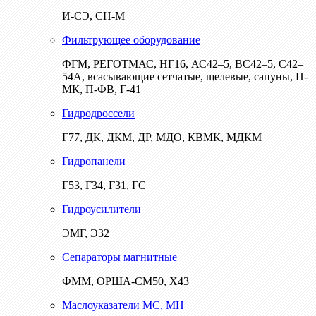
И-СЭ, СН-М
Фильтрующее оборудование
ФГМ, РЕГОТМАС, НГ16, АС42–5, ВС42–5, С42–
54А, всасывающие сетчатые, щелевые, сапуны, П-
МК, П-ФВ, Г-41
Гидродроссели
Г77, ДК, ДКМ, ДР, МДО, КВМК, МДКМ
Гидропанели
Г53, Г34, Г31, ГС
Гидроусилители
ЭМГ, Э32
Сепараторы магнитные
ФММ, ОРША-СМ50, Х43
Маслоуказатели МС, МН