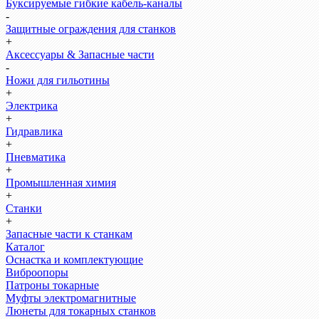
Буксируемые гибкие кабель-каналы
-
Защитные ограждения для станков
+
Аксессуары & Запасные части
-
Ножи для гильотины
+
Электрика
+
Гидравлика
+
Пневматика
+
Промышленная химия
+
Станки
+
Запасные части к станкам
Каталог
Оснастка и комплектующие
Виброопоры
Патроны токарные
Муфты электромагнитные
Люнеты для токарных станков