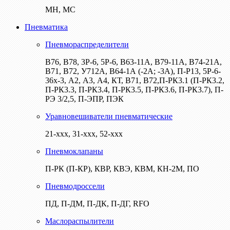
МН, МС
Пневматика
Пневмораспределители
В76, В78, 3Р-6, 5Р-6, В63-11А, В79-11А, В74-21А,
В71, В72, У712А, В64-1А (-2А; -3А), П-Р13, 5Р-6-
36х-3, А2, А3, А4, КТ, В71, В72,П-РК3.1 (П-РК3.2,
П-РК3.3, П-РК3.4, П-РК3.5, П-РК3.6, П-РК3.7), П-
РЭ 3/2,5, П-ЭПР, ПЭК
Уравновешиватели пневматические
21-ххх, 31-ххх, 52-ххх
Пневмоклапаны
П-РК (П-КР), КВР, КВЭ, КВМ, КН-2М, ПО
Пневмодроссели
ПД, П-ДМ, П-ДК, П-ДГ, RFO
Маслораспылители