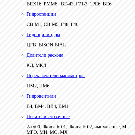
ВЕХ16, РММ6 , ВЕ-43, Г71-3, 1РЕ6, ВЕ6
Гидростанции
СВ-М1, СВ-М5, Г48, Г46
Гидроцилиндры
ЦГВ, BISON BIAL
Делители расхода
КД, МКД
Переключатели манометров
ПМ2, ПМ6
Гидровентили
В4, ВМ4, ВВ4, ВМ1
Питатели смазочные
2-хх00, ilkomatic 01, ilkomatic 02, импульсные, М,
МГО, МИ, МО, МХ