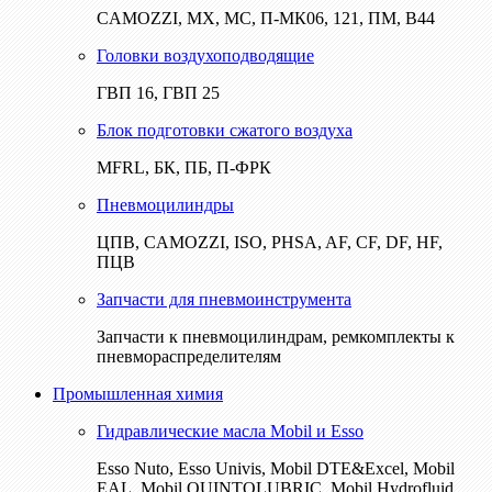
CAMOZZI, МХ, МС, П-МК06, 121, ПМ, В44
Головки воздухоподводящие
ГВП 16, ГВП 25
Блок подготовки сжатого воздуха
MFRL, БК, ПБ, П-ФРК
Пневмоцилиндры
ЦПВ, CAMOZZI, ISO, PHSA, AF, CF, DF, HF,
ПЦВ
Запчасти для пневмоинструмента
Запчасти к пневмоцилиндрам, ремкомплекты к
пневмораспределителям
Промышленная химия
Гидравлические масла Mobil и Esso
Esso Nuto, Esso Univis, Mobil DTE&Excel, Mobil
EAL, Mobil QUINTOLUBRIC, Mobil Hydrofluid,