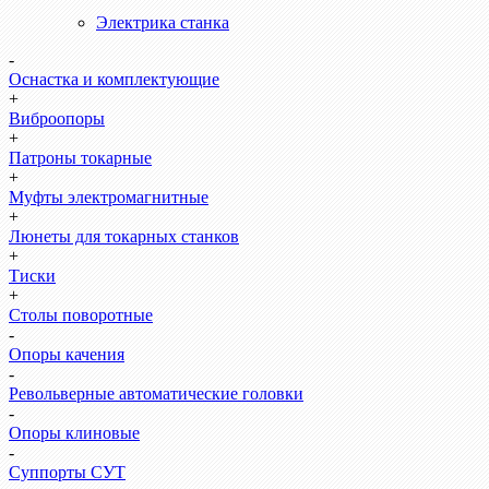
Электрика станка
-
Оснастка и комплектующие
+
Виброопоры
+
Патроны токарные
+
Муфты электромагнитные
+
Люнеты для токарных станков
+
Тиски
+
Столы поворотные
-
Опоры качения
-
Револьверные автоматические головки
-
Опоры клиновые
-
Суппорты СУТ