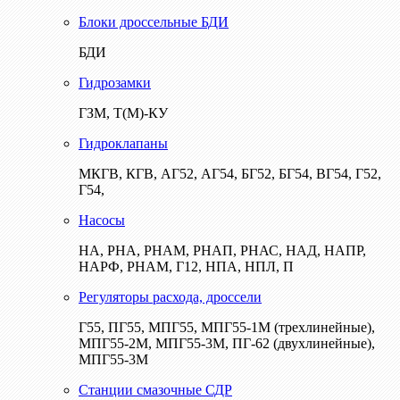
Блоки дроссельные БДИ
БДИ
Гидрозамки
ГЗМ, Т(М)-КУ
Гидроклапаны
МКГВ, КГВ, АГ52, АГ54, БГ52, БГ54, ВГ54, Г52,
Г54,
Насосы
НА, РНА, РНАМ, РНАП, РНАС, НАД, НАПР,
НАРФ, РНАМ, Г12, НПА, НПЛ, П
Регуляторы расхода, дроссели
Г55, ПГ55, МПГ55, МПГ55-1М (трехлинейные),
МПГ55-2М, МПГ55-3М, ПГ-62 (двухлинейные),
МПГ55-3М
Станции смазочные СДР