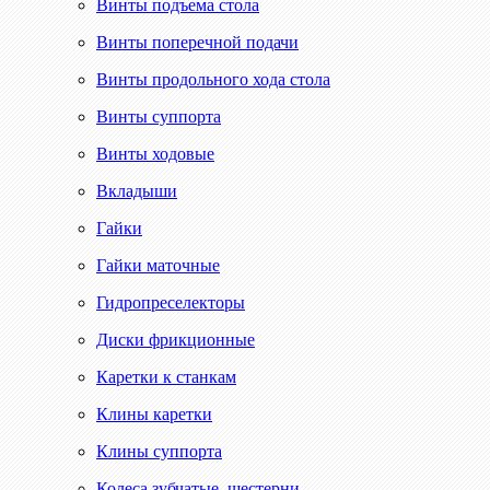
Винты подъема стола
Винты поперечной подачи
Винты продольного хода стола
Винты суппорта
Винты ходовые
Вкладыши
Гайки
Гайки маточные
Гидропреселекторы
Диски фрикционные
Каретки к станкам
Клины каретки
Клины суппорта
Колеса зубчатые, шестерни