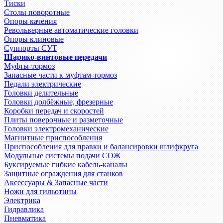
Тиски
Столы поворотные
Опоры качения
Револьверные автоматические головки
Опоры клиновые
Суппорты СУТ
Шарико-винтовые передачи
Муфты-тормоз
Запасные части к муфтам-тормоз
Педали электрические
Головки делительные
Головки долбёжные, фрезерные
Коробки передач и скоростей
Плиты поверочные и разметочные
Головки электромеханические
Магнитные приспособления
Приспособления для правки и балансировки шлифкруга
Модульные системы подачи СОЖ
Буксируемые гибкие кабель-каналы
Защитные ограждения для станков
Аксессуары & Запасные части
Ножи для гильотины
Электрика
Гидравлика
Пневматика