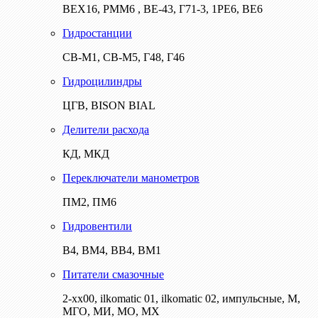
ВЕХ16, РММ6 , ВЕ-43, Г71-3, 1РЕ6, ВЕ6
Гидростанции
СВ-М1, СВ-М5, Г48, Г46
Гидроцилиндры
ЦГВ, BISON BIAL
Делители расхода
КД, МКД
Переключатели манометров
ПМ2, ПМ6
Гидровентили
В4, ВМ4, ВВ4, ВМ1
Питатели смазочные
2-хх00, ilkomatic 01, ilkomatic 02, импульсные, М,
МГО, МИ, МО, МХ