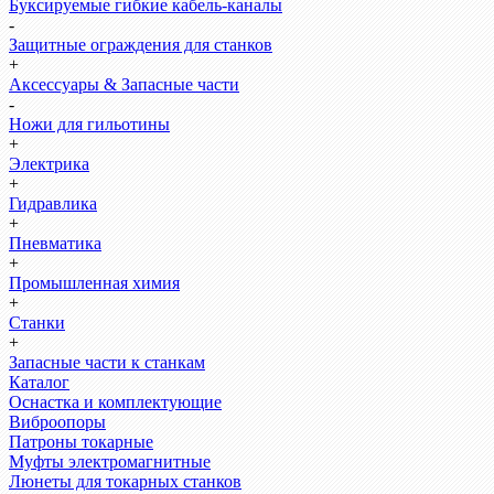
Буксируемые гибкие кабель-каналы
-
Защитные ограждения для станков
+
Аксессуары & Запасные части
-
Ножи для гильотины
+
Электрика
+
Гидравлика
+
Пневматика
+
Промышленная химия
+
Станки
+
Запасные части к станкам
Каталог
Оснастка и комплектующие
Виброопоры
Патроны токарные
Муфты электромагнитные
Люнеты для токарных станков