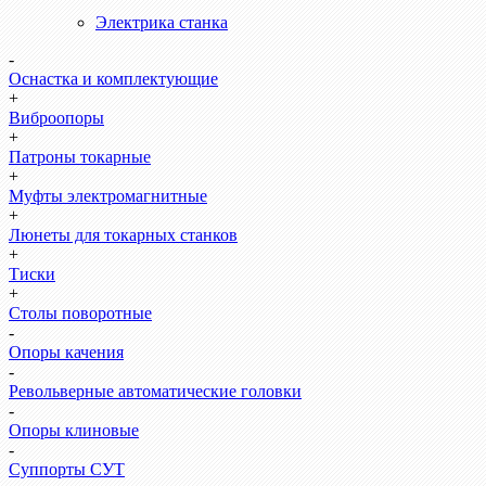
Электрика станка
-
Оснастка и комплектующие
+
Виброопоры
+
Патроны токарные
+
Муфты электромагнитные
+
Люнеты для токарных станков
+
Тиски
+
Столы поворотные
-
Опоры качения
-
Револьверные автоматические головки
-
Опоры клиновые
-
Суппорты СУТ