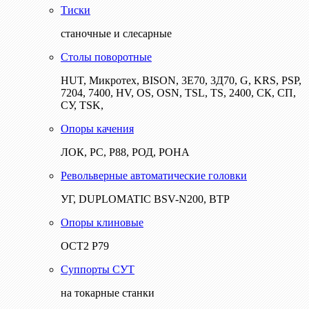
Тиски
станочные и слесарные
Столы поворотные
HUT, Микротех, BISON, 3Е70, 3Д70, G, KRS, PSP,
7204, 7400, HV, OS, OSN, TSL, TS, 2400, СК, СП,
СУ, TSK,
Опоры качения
ЛОК, РС, Р88, РОД, РОНА
Револьверные автоматические головки
УГ, DUPLOMATIC BSV-N200, ВТР
Опоры клиновые
ОСТ2 Р79
Суппорты СУТ
на токарные станки