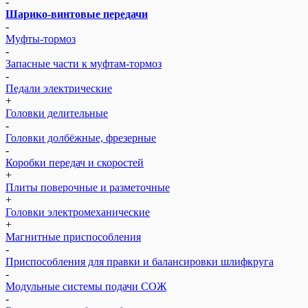
-
Шарико-винтовые передачи
-
Муфты-тормоз
-
Запасные части к муфтам-тормоз
-
Педали электрические
+
Головки делительные
-
Головки долбёжные, фрезерные
-
Коробки передач и скоростей
+
Плиты поверочные и разметочные
+
Головки электромеханические
+
Магнитные приспособления
-
Приспособления для правки и балансировки шлифкруга
-
Модульные системы подачи СОЖ
-