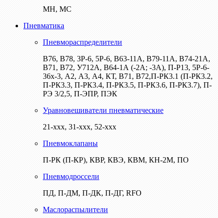
МН, МС
Пневматика
Пневмораспределители
В76, В78, 3Р-6, 5Р-6, В63-11А, В79-11А, В74-21А,
В71, В72, У712А, В64-1А (-2А; -3А), П-Р13, 5Р-6-
36х-3, А2, А3, А4, КТ, В71, В72,П-РК3.1 (П-РК3.2,
П-РК3.3, П-РК3.4, П-РК3.5, П-РК3.6, П-РК3.7), П-
РЭ 3/2,5, П-ЭПР, ПЭК
Уравновешиватели пневматические
21-ххх, 31-ххх, 52-ххх
Пневмоклапаны
П-РК (П-КР), КВР, КВЭ, КВМ, КН-2М, ПО
Пневмодроссели
ПД, П-ДМ, П-ДК, П-ДГ, RFO
Маслораспылители