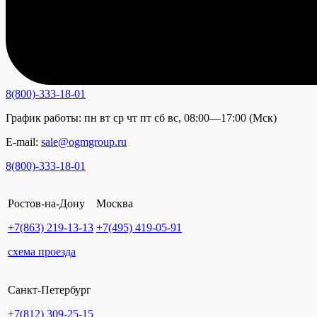
8(800)-333-18-01
График работы:
пн
вт
ср
чт
пт
сб
вс
,
08:00—17:00 (Мск)
E-mail:
sale@ogmgroup.ru
8(800)-333-18-01
Ростов-на-Дону
Москва
+7(863)
219-13-13
+7(495)
419-05-91
схема проезда
Санкт-Петербург
+7(812)
309-25-15