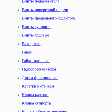
Винты подъема стола
Винты поперечной подачи
Винты продольного хода стола
Винты суппорта
Винты ходовые
Вкладыши
Гайки
Гайки маточные
Гидропреселекторы
Диски фрикционные
Каретки к станкам
Клины каретки
Клины суппорта
Колеса зубчатые, шестерни