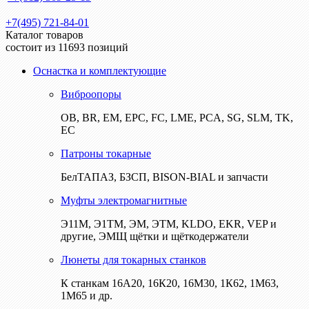
+7(495) 721-84-01
Каталог товаров
состоит из 11693 позиций
Оснастка и комплектующие
Виброопоры
ОВ, BR, EM, EPC, FC, LME, PCA, SG, SLM, TK,
EC
Патроны токарные
БелТАПАЗ, БЗСП, BISON-BIAL и запчасти
Муфты электромагнитные
Э11М, Э1ТМ, ЭМ, ЭТМ, KLDO, EKR, VEP и
другие, ЭМЩ щётки и щёткодержатели
Люнеты для токарных станков
К станкам 16А20, 16К20, 16М30, 1К62, 1М63,
1М65 и др.