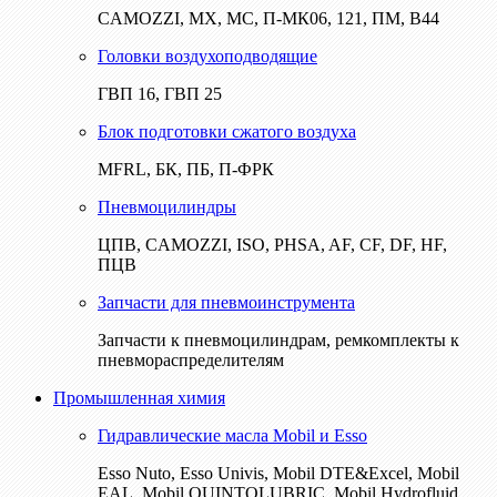
CAMOZZI, МХ, МС, П-МК06, 121, ПМ, В44
Головки воздухоподводящие
ГВП 16, ГВП 25
Блок подготовки сжатого воздуха
MFRL, БК, ПБ, П-ФРК
Пневмоцилиндры
ЦПВ, CAMOZZI, ISO, PHSA, AF, CF, DF, HF,
ПЦВ
Запчасти для пневмоинструмента
Запчасти к пневмоцилиндрам, ремкомплекты к
пневмораспределителям
Промышленная химия
Гидравлические масла Mobil и Esso
Esso Nuto, Esso Univis, Mobil DTE&Excel, Mobil
EAL, Mobil QUINTOLUBRIC, Mobil Hydrofluid,