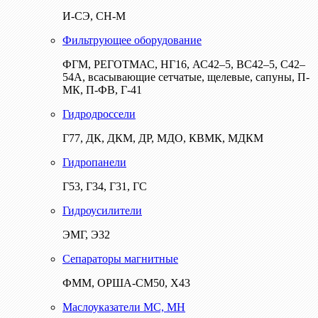
И-СЭ, СН-М
Фильтрующее оборудование
ФГМ, РЕГОТМАС, НГ16, АС42–5, ВС42–5, С42–
54А, всасывающие сетчатые, щелевые, сапуны, П-
МК, П-ФВ, Г-41
Гидродроссели
Г77, ДК, ДКМ, ДР, МДО, КВМК, МДКМ
Гидропанели
Г53, Г34, Г31, ГС
Гидроусилители
ЭМГ, Э32
Сепараторы магнитные
ФММ, ОРША-СМ50, Х43
Маслоуказатели МС, МН