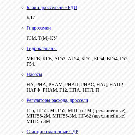
Блоки дроссельные БДИ
БДИ
Гидрозамки
ГЗМ, Т(М)-КУ
Гидроклапаны
МКГВ, КГВ, АГ52, АГ54, БГ52, БГ54, ВГ54, Г52,
Г54,
Насосы
НА, РНА, РНАМ, РНАП, РНАС, НАД, НАПР,
НАРФ, РНАМ, Г12, НПА, НПЛ, П
Регуляторы расхода, дроссели
Г55, ПГ55, МПГ55, МПГ55-1М (трехлинейные),
МПГ55-2М, МПГ55-3М, ПГ-62 (двухлинейные),
МПГ55-3М
Станции смазочные СДР