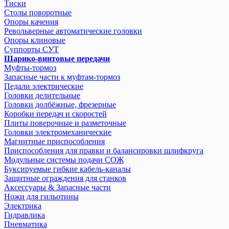
Тиски
Столы поворотные
Опоры качения
Револьверные автоматические головки
Опоры клиновые
Суппорты СУТ
Шарико-винтовые передачи
Муфты-тормоз
Запасные части к муфтам-тормоз
Педали электрические
Головки делительные
Головки долбёжные, фрезерные
Коробки передач и скоростей
Плиты поверочные и разметочные
Головки электромеханические
Магнитные приспособления
Приспособления для правки и балансировки шлифкруга
Модульные системы подачи СОЖ
Буксируемые гибкие кабель-каналы
Защитные ограждения для станков
Аксессуары & Запасные части
Ножи для гильотины
Электрика
Гидравлика
Пневматика