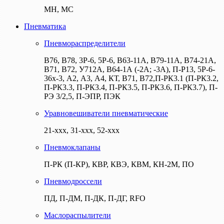
МН, МС
Пневматика
Пневмораспределители
В76, В78, 3Р-6, 5Р-6, В63-11А, В79-11А, В74-21А,
В71, В72, У712А, В64-1А (-2А; -3А), П-Р13, 5Р-6-
36х-3, А2, А3, А4, КТ, В71, В72,П-РК3.1 (П-РК3.2,
П-РК3.3, П-РК3.4, П-РК3.5, П-РК3.6, П-РК3.7), П-
РЭ 3/2,5, П-ЭПР, ПЭК
Уравновешиватели пневматические
21-ххх, 31-ххх, 52-ххх
Пневмоклапаны
П-РК (П-КР), КВР, КВЭ, КВМ, КН-2М, ПО
Пневмодроссели
ПД, П-ДМ, П-ДК, П-ДГ, RFO
Маслораспылители