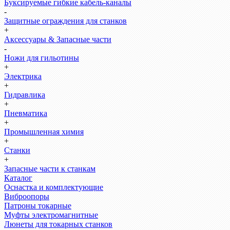
Буксируемые гибкие кабель-каналы
-
Защитные ограждения для станков
+
Аксессуары & Запасные части
-
Ножи для гильотины
+
Электрика
+
Гидравлика
+
Пневматика
+
Промышленная химия
+
Станки
+
Запасные части к станкам
Каталог
Оснастка и комплектующие
Виброопоры
Патроны токарные
Муфты электромагнитные
Люнеты для токарных станков