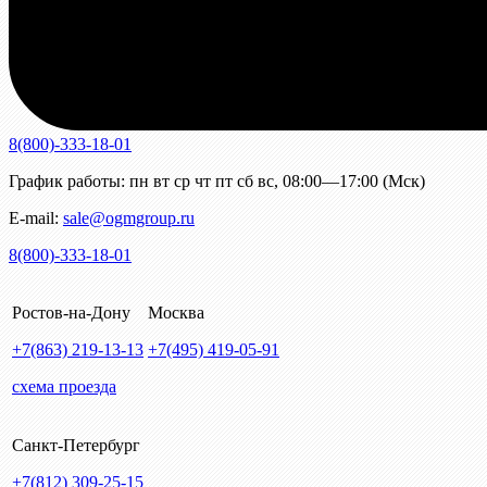
8(800)-333-18-01
График работы:
пн
вт
ср
чт
пт
сб
вс
,
08:00—17:00 (Мск)
E-mail:
sale@ogmgroup.ru
8(800)-333-18-01
Ростов-на-Дону
Москва
+7(863)
219-13-13
+7(495)
419-05-91
схема проезда
Санкт-Петербург
+7(812)
309-25-15