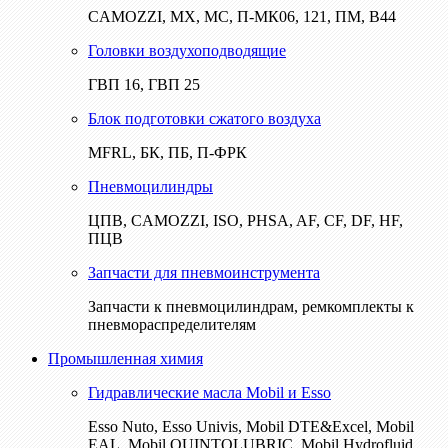
CAMOZZI, МХ, МС, П-МК06, 121, ПМ, В44
Головки воздухоподводящие
ГВП 16, ГВП 25
Блок подготовки сжатого воздуха
MFRL, БК, ПБ, П-ФРК
Пневмоцилиндры
ЦПВ, CAMOZZI, ISO, PHSA, AF, CF, DF, HF,
ПЦВ
Запчасти для пневмоинструмента
Запчасти к пневмоцилиндрам, ремкомплекты к
пневмораспределителям
Промышленная химия
Гидравлические масла Mobil и Esso
Esso Nuto, Esso Univis, Mobil DTE&Excel, Mobil
EAL, Mobil QUINTOLUBRIC, Mobil Hydrofluid,