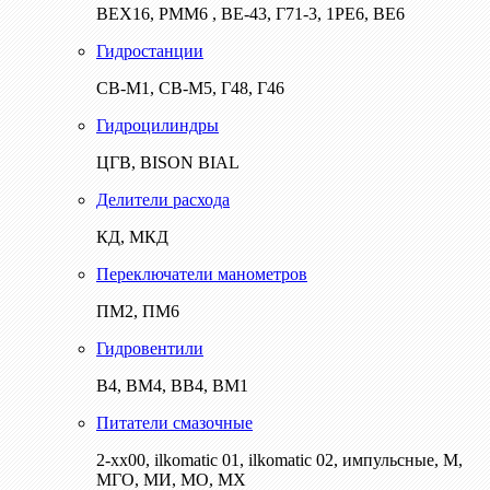
ВЕХ16, РММ6 , ВЕ-43, Г71-3, 1РЕ6, ВЕ6
Гидростанции
СВ-М1, СВ-М5, Г48, Г46
Гидроцилиндры
ЦГВ, BISON BIAL
Делители расхода
КД, МКД
Переключатели манометров
ПМ2, ПМ6
Гидровентили
В4, ВМ4, ВВ4, ВМ1
Питатели смазочные
2-хх00, ilkomatic 01, ilkomatic 02, импульсные, М,
МГО, МИ, МО, МХ