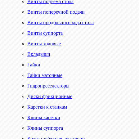
Винты подъема стола
Винты поперечной подачи
Винты продольного хода стола
Винты суппорта
Винты ходовые
Вкладыши
Гайки
Гайки маточные
Гидропреселекторы
Диски фрикционные
Каретки к станкам
Клины каретки
Клины суппорта
Колеса зубчатые, шестерни