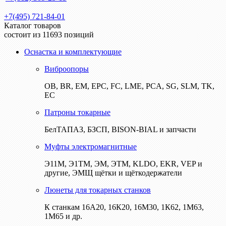
+7(495) 721-84-01
Каталог товаров
состоит из 11693 позиций
Оснастка и комплектующие
Виброопоры
ОВ, BR, EM, EPC, FC, LME, PCA, SG, SLM, TK,
EC
Патроны токарные
БелТАПАЗ, БЗСП, BISON-BIAL и запчасти
Муфты электромагнитные
Э11М, Э1ТМ, ЭМ, ЭТМ, KLDO, EKR, VEP и
другие, ЭМЩ щётки и щёткодержатели
Люнеты для токарных станков
К станкам 16А20, 16К20, 16М30, 1К62, 1М63,
1М65 и др.