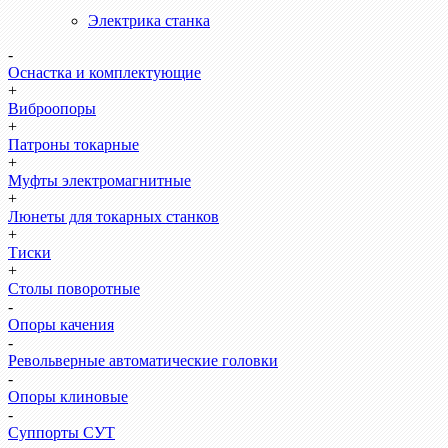
Электрика станка
-
Оснастка и комплектующие
+
Виброопоры
+
Патроны токарные
+
Муфты электромагнитные
+
Люнеты для токарных станков
+
Тиски
+
Столы поворотные
-
Опоры качения
-
Револьверные автоматические головки
-
Опоры клиновые
-
Суппорты СУТ