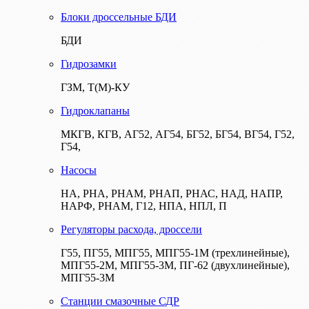
Блоки дроссельные БДИ
БДИ
Гидрозамки
ГЗМ, Т(М)-КУ
Гидроклапаны
МКГВ, КГВ, АГ52, АГ54, БГ52, БГ54, ВГ54, Г52,
Г54,
Насосы
НА, РНА, РНАМ, РНАП, РНАС, НАД, НАПР,
НАРФ, РНАМ, Г12, НПА, НПЛ, П
Регуляторы расхода, дроссели
Г55, ПГ55, МПГ55, МПГ55-1М (трехлинейные),
МПГ55-2М, МПГ55-3М, ПГ-62 (двухлинейные),
МПГ55-3М
Станции смазочные СДР