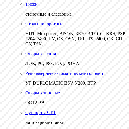
Тиски
станочные и слесарные
Столы поворотные
HUT, Микротех, BISON, 3Е70, 3Д70, G, KRS, PSP,
7204, 7400, HV, OS, OSN, TSL, TS, 2400, СК, СП,
СУ, TSK,
Опоры качения
ЛОК, РС, Р88, РОД, РОНА
Револьверные автоматические головки
УГ, DUPLOMATIC BSV-N200, ВТР
Опоры клиновые
ОСТ2 Р79
Суппорты СУТ
на токарные станки