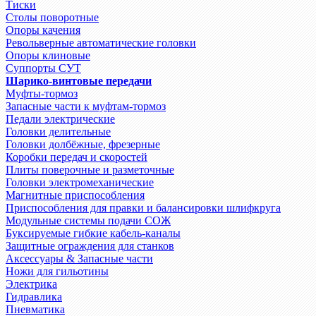
Тиски
Столы поворотные
Опоры качения
Револьверные автоматические головки
Опоры клиновые
Суппорты СУТ
Шарико-винтовые передачи
Муфты-тормоз
Запасные части к муфтам-тормоз
Педали электрические
Головки делительные
Головки долбёжные, фрезерные
Коробки передач и скоростей
Плиты поверочные и разметочные
Головки электромеханические
Магнитные приспособления
Приспособления для правки и балансировки шлифкруга
Модульные системы подачи СОЖ
Буксируемые гибкие кабель-каналы
Защитные ограждения для станков
Аксессуары & Запасные части
Ножи для гильотины
Электрика
Гидравлика
Пневматика