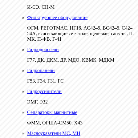
И-СЭ, СН-М
Фильтрующее оборудование
ФГМ, РЕГОТМАС, НГ16, АС42–5, ВС42–5, С42–
54А, всасывающие сетчатые, щелевые, сапуны, П-
МК, П-ФВ, Г-41
Гидродроссели
Г77, ДК, ДКМ, ДР, МДО, КВМК, МДКМ
Гидропанели
Г53, Г34, Г31, ГС
Гидроусилители
ЭМГ, Э32
Сепараторы магнитные
ФММ, ОРША-СМ50, Х43
Маслоуказатели МС, МН