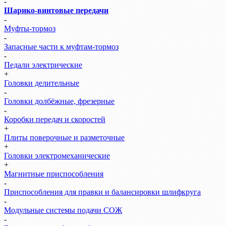
-
Шарико-винтовые передачи
-
Муфты-тормоз
-
Запасные части к муфтам-тормоз
-
Педали электрические
+
Головки делительные
-
Головки долбёжные, фрезерные
-
Коробки передач и скоростей
+
Плиты поверочные и разметочные
+
Головки электромеханические
+
Магнитные приспособления
-
Приспособления для правки и балансировки шлифкруга
-
Модульные системы подачи СОЖ
-