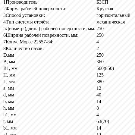
1
Производитель:
БЗСП
2
Форма рабочей поверхности:
Круглая
3
Способ установки:
горизонтальный
4
Тип системы отсчёта:
механическая
5
Диаметр (длина) рабочей поверхности, мм:
250
6
Ширина рабочей поврехности, мм:
250
7
Конус Морзе 22557-84:
4
8
Количество пазов:
2
D,мм
250
B, мм
360
B1, мм
560(850)
H, мм
125
L, мм
380
а, мм
12
d, мм
40
b, мм
14
h, мм
8
h1, мм
4
t, мм
63(70)
b1, мм
14
a1, мм
12