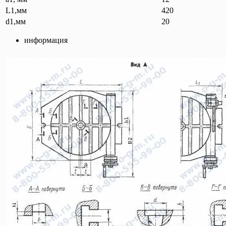
L1,мм
420
d1,мм
20
информация