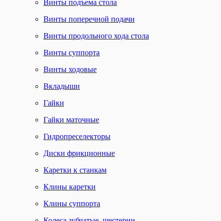
Винты подъема стола
Винты поперечной подачи
Винты продольного хода стола
Винты суппорта
Винты ходовые
Вкладыши
Гайки
Гайки маточные
Гидропреселекторы
Диски фрикционные
Каретки к станкам
Клины каретки
Клины суппорта
Колеса зубчатые, шестерни