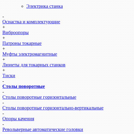
Электрика станка
-
Оснастка и комплектующие
+
Виброопоры
+
Патроны токарные
+
Муфты электромагнитные
+
Люнеты для токарных станков
+
Тиски
-
Столы поворотные
-
Столы поворотные горизонтальные
-
Столы поворотные горизонтально-вертикальные
-
Опоры качения
-
Револьверные автоматические головки