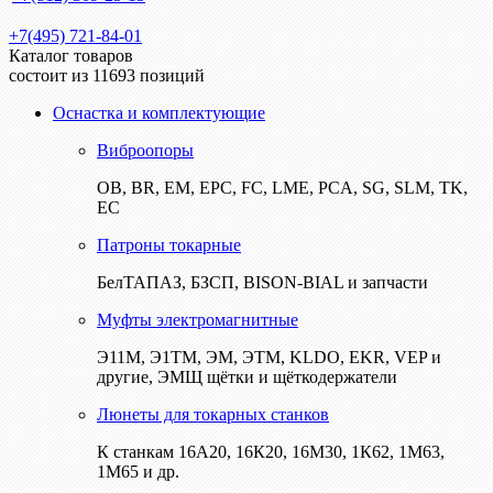
+7(495) 721-84-01
Каталог товаров
состоит из 11693 позиций
Оснастка и комплектующие
Виброопоры
ОВ, BR, EM, EPC, FC, LME, PCA, SG, SLM, TK,
EC
Патроны токарные
БелТАПАЗ, БЗСП, BISON-BIAL и запчасти
Муфты электромагнитные
Э11М, Э1ТМ, ЭМ, ЭТМ, KLDO, EKR, VEP и
другие, ЭМЩ щётки и щёткодержатели
Люнеты для токарных станков
К станкам 16А20, 16К20, 16М30, 1К62, 1М63,
1М65 и др.