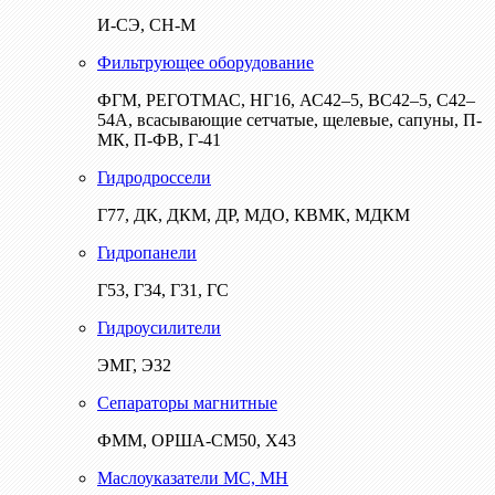
И-СЭ, СН-М
Фильтрующее оборудование
ФГМ, РЕГОТМАС, НГ16, АС42–5, ВС42–5, С42–
54А, всасывающие сетчатые, щелевые, сапуны, П-
МК, П-ФВ, Г-41
Гидродроссели
Г77, ДК, ДКМ, ДР, МДО, КВМК, МДКМ
Гидропанели
Г53, Г34, Г31, ГС
Гидроусилители
ЭМГ, Э32
Сепараторы магнитные
ФММ, ОРША-СМ50, Х43
Маслоуказатели МС, МН