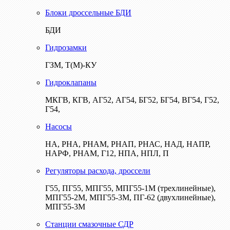
Блоки дроссельные БДИ
БДИ
Гидрозамки
ГЗМ, Т(М)-КУ
Гидроклапаны
МКГВ, КГВ, АГ52, АГ54, БГ52, БГ54, ВГ54, Г52,
Г54,
Насосы
НА, РНА, РНАМ, РНАП, РНАС, НАД, НАПР,
НАРФ, РНАМ, Г12, НПА, НПЛ, П
Регуляторы расхода, дроссели
Г55, ПГ55, МПГ55, МПГ55-1М (трехлинейные),
МПГ55-2М, МПГ55-3М, ПГ-62 (двухлинейные),
МПГ55-3М
Станции смазочные СДР