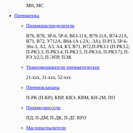
МН, МС
Пневматика
Пневмораспределители
В76, В78, 3Р-6, 5Р-6, В63-11А, В79-11А, В74-21А,
В71, В72, У712А, В64-1А (-2А; -3А), П-Р13, 5Р-6-
36х-3, А2, А3, А4, КТ, В71, В72,П-РК3.1 (П-РК3.2,
П-РК3.3, П-РК3.4, П-РК3.5, П-РК3.6, П-РК3.7), П-
РЭ 3/2,5, П-ЭПР, ПЭК
Уравновешиватели пневматические
21-ххх, 31-ххх, 52-ххх
Пневмоклапаны
П-РК (П-КР), КВР, КВЭ, КВМ, КН-2М, ПО
Пневмодроссели
ПД, П-ДМ, П-ДК, П-ДГ, RFO
Маслораспылители