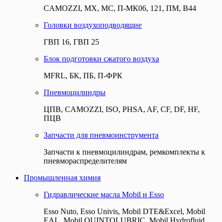
CAMOZZI, МХ, МС, П-МК06, 121, ПМ, В44
Головки воздухоподводящие
ГВП 16, ГВП 25
Блок подготовки сжатого воздуха
MFRL, БК, ПБ, П-ФРК
Пневмоцилиндры
ЦПВ, CAMOZZI, ISO, PHSA, AF, CF, DF, HF,
ПЦВ
Запчасти для пневмоинструмента
Запчасти к пневмоцилиндрам, ремкомплекты к
пневмораспределителям
Промышленная химия
Гидравлические масла Mobil и Esso
Esso Nuto, Esso Univis, Mobil DTE&Excel, Mobil
EAL, Mobil QUINTOLUBRIC, Mobil Hydrofluid,