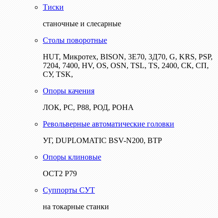
Тиски
станочные и слесарные
Столы поворотные
HUT, Микротех, BISON, 3Е70, 3Д70, G, KRS, PSP,
7204, 7400, HV, OS, OSN, TSL, TS, 2400, СК, СП,
СУ, TSK,
Опоры качения
ЛОК, РС, Р88, РОД, РОНА
Револьверные автоматические головки
УГ, DUPLOMATIC BSV-N200, ВТР
Опоры клиновые
ОСТ2 Р79
Суппорты СУТ
на токарные станки