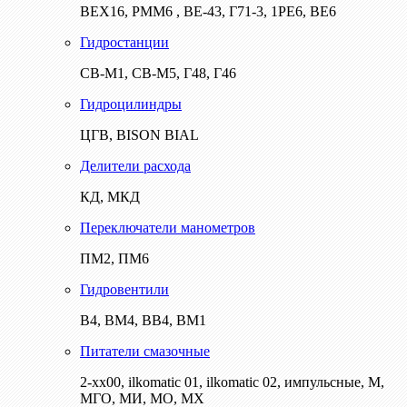
ВЕХ16, РММ6 , ВЕ-43, Г71-3, 1РЕ6, ВЕ6
Гидростанции
СВ-М1, СВ-М5, Г48, Г46
Гидроцилиндры
ЦГВ, BISON BIAL
Делители расхода
КД, МКД
Переключатели манометров
ПМ2, ПМ6
Гидровентили
В4, ВМ4, ВВ4, ВМ1
Питатели смазочные
2-хх00, ilkomatic 01, ilkomatic 02, импульсные, М,
МГО, МИ, МО, МХ