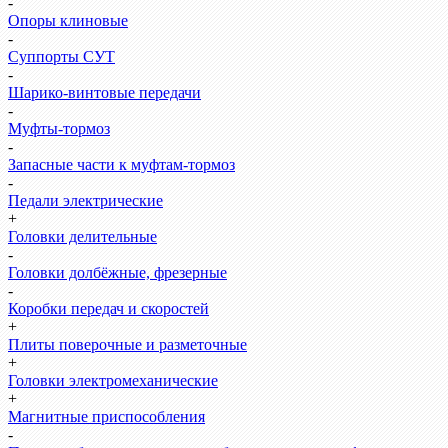
-
Опоры клиновые
-
Суппорты СУТ
-
Шарико-винтовые передачи
-
Муфты-тормоз
-
Запасные части к муфтам-тормоз
-
Педали электрические
+
Головки делительные
-
Головки долбёжные, фрезерные
-
Коробки передач и скоростей
+
Плиты поверочные и разметочные
+
Головки электромеханические
+
Магнитные приспособления
-