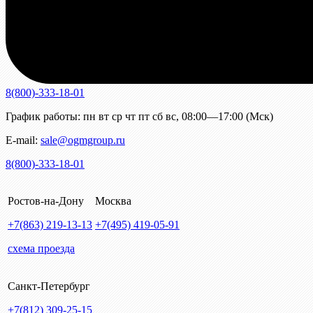
8(800)-333-18-01
График работы:
пн
вт
ср
чт
пт
сб
вс
,
08:00—17:00 (Мск)
E-mail:
sale@ogmgroup.ru
8(800)-333-18-01
Ростов-на-Дону
Москва
+7(863)
219-13-13
+7(495)
419-05-91
схема проезда
Санкт-Петербург
+7(812)
309-25-15