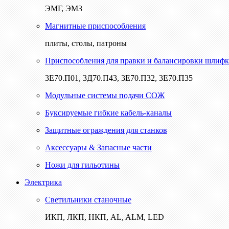
ЭМГ, ЭМЗ
Магнитные приспособления
плиты, столы, патроны
Приспособления для правки и балансировки шлифк
3Е70.П01, 3Д70.П43, 3Е70.П32, 3Е70.П35
Модульные системы подачи СОЖ
Буксируемые гибкие кабель-каналы
Защитные ограждения для станков
Аксессуары & Запасные части
Ножи для гильотины
Электрика
Светильники станочные
ИКП, ЛКП, НКП, AL, ALM, LED