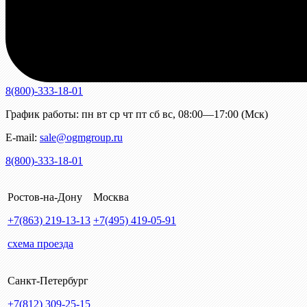
8(800)-333-18-01
График работы:
пн
вт
ср
чт
пт
сб
вс
,
08:00—17:00 (Мск)
E-mail:
sale@ogmgroup.ru
8(800)-333-18-01
Ростов-на-Дону
Москва
+7(863)
219-13-13
+7(495)
419-05-91
схема проезда
Санкт-Петербург
+7(812)
309-25-15