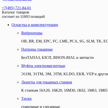
+7(495) 721-84-01
Каталог товаров
состоит из 11693 позиций
Оснастка и комплектующие
Виброопоры
ОВ, BR, EM, EPC, FC, LME, PCA, SG, SLM, TK, E
Патроны токарные
БелТАПАЗ, БЗСП, BISON-BIAL и запчасти
Муфты электромагнитные
Э11М, Э1ТМ, ЭМ, ЭТМ, KLDO, EKR, VEP и други
Люнеты для токарных станков
К станкам 16А20, 16К20, 16М30, 1К62, 1М63, 1М65 
Тиски
станочные и слесарные