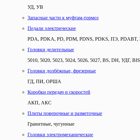
УД, УВ
Запасные части к муфтам-тормоз
Педали электрические
PDA, PDKA, PD, PDM, PDNS, PDKS, ПЭ, PDABT
Головки делительные
5010, 5020, 5023, 5024, 5026, 5027, BS, DH, УДГ, BI
Головки долбёжные, фрезерные
ГД, ПИ, ОРША
Коробки передач и скоростей
АКП, АКС
Плиты поверочные и разметочные
Гранитные, чугунные
Головки электромеханические