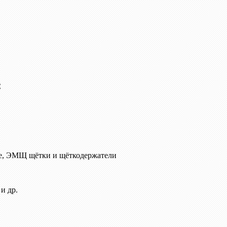
C
е, ЭМЩ щётки и щёткодержатели
и др.