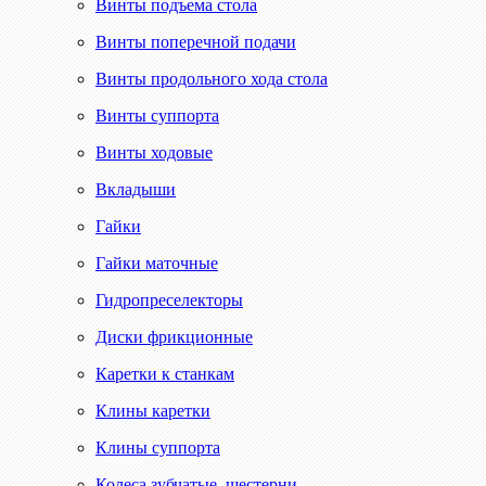
Винты подъема стола
Винты поперечной подачи
Винты продольного хода стола
Винты суппорта
Винты ходовые
Вкладыши
Гайки
Гайки маточные
Гидропреселекторы
Диски фрикционные
Каретки к станкам
Клины каретки
Клины суппорта
Колеса зубчатые, шестерни