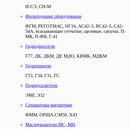
И-СЭ, СН-М
Фильтрующее оборудование
ФГМ, РЕГОТМАС, НГ16, АС42–5, ВС42–5, С42–
54А, всасывающие сетчатые, щелевые, сапуны, П-
МК, П-ФВ, Г-41
Гидродроссели
Г77, ДК, ДКМ, ДР, МДО, КВМК, МДКМ
Гидропанели
Г53, Г34, Г31, ГС
Гидроусилители
ЭМГ, Э32
Сепараторы магнитные
ФММ, ОРША-СМ50, Х43
Маслоуказатели МС, МН