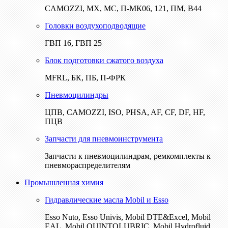
CAMOZZI, МХ, МС, П-МК06, 121, ПМ, В44
Головки воздухоподводящие
ГВП 16, ГВП 25
Блок подготовки сжатого воздуха
MFRL, БК, ПБ, П-ФРК
Пневмоцилиндры
ЦПВ, CAMOZZI, ISO, PHSA, AF, CF, DF, HF,
ПЦВ
Запчасти для пневмоинструмента
Запчасти к пневмоцилиндрам, ремкомплекты к
пневмораспределителям
Промышленная химия
Гидравлические масла Mobil и Esso
Esso Nuto, Esso Univis, Mobil DTE&Excel, Mobil
EAL, Mobil QUINTOLUBRIC, Mobil Hydrofluid,