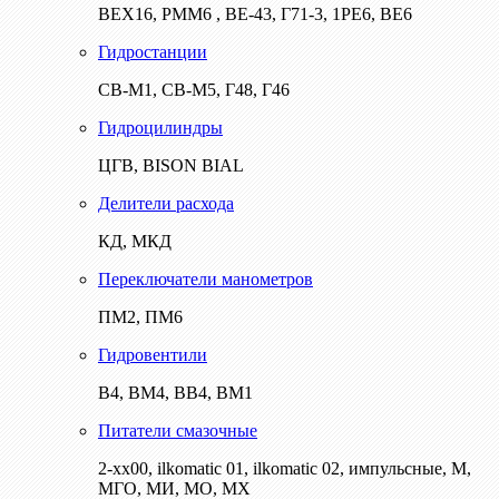
ВЕХ16, РММ6 , ВЕ-43, Г71-3, 1РЕ6, ВЕ6
Гидростанции
СВ-М1, СВ-М5, Г48, Г46
Гидроцилиндры
ЦГВ, BISON BIAL
Делители расхода
КД, МКД
Переключатели манометров
ПМ2, ПМ6
Гидровентили
В4, ВМ4, ВВ4, ВМ1
Питатели смазочные
2-хх00, ilkomatic 01, ilkomatic 02, импульсные, М,
МГО, МИ, МО, МХ