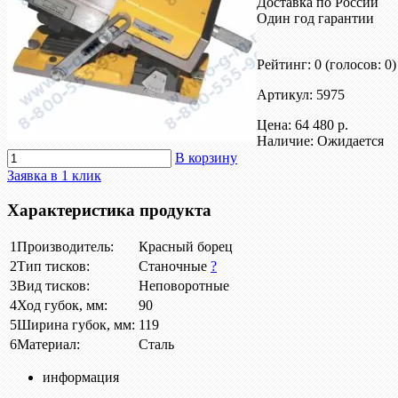
Доставка по России
Один год гарантии
Рейтинг: 0
(голосов: 0)
Артикул: 5975
Цена:
64 480 р.
Наличие: Ожидается
В корзину
Заявка в 1 клик
Характеристика продукта
1
Производитель:
Красный борец
2
Тип тисков:
Станочные
?
3
Вид тисков:
Неповоротные
4
Ход губок, мм:
90
5
Ширина губок, мм:
119
6
Материал:
Сталь
информация