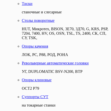
Тиски
станочные и слесарные
Столы поворотные
HUT, Микротех, BISON, 3Е70, 3Д70, G, KRS, PSP,
7204, 7400, HV, OS, OSN, TSL, TS, 2400, СК, СП,
СУ, TSK,
Опоры качения
ЛОК, РС, Р88, РОД, РОНА
Револьверные автоматические головки
УГ, DUPLOMATIC BSV-N200, ВТР
Опоры клиновые
ОСТ2 Р79
Суппорты СУТ
на токарные станки