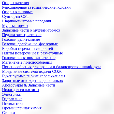
Опоры качения
Револьверные автоматические головки
Опоры клиновые
Суппорты СУТ
Шарико-винтовые передачи
Муфты-тормоз
Запасные части к муфтам-тормоз
Педали электрические
Головки делительные
Головки долбёжные, фрезерные
Коробки передач и скоростей
Плиты поверочные и разметочные
Головки электромеханические
Магнитные приспособления
Приспособления для правки и балансировки шлифкруга
Модульные системы подачи СОЖ
Буксируемые гибкие кабель-каналы
Защитные ограждения для станков
Аксессуары & Запасные части
Ножи для гильотины
Электрика
Гидравлика
Пневматика
Промышленная химия
Станки