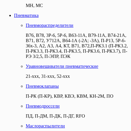
МН, МС
Пневматика
Пневмораспределители
В76, В78, 3Р-6, 5Р-6, В63-11А, В79-11А, В74-21А,
В71, В72, У712А, В64-1А (-2А; -3А), П-Р13, 5Р-6-
36х-3, А2, А3, А4, КТ, В71, В72,П-РК3.1 (П-РК3.2,
П-РК3.3, П-РК3.4, П-РК3.5, П-РК3.6, П-РК3.7), П-
РЭ 3/2,5, П-ЭПР, ПЭК
Уравновешиватели пневматические
21-ххх, 31-ххх, 52-ххх
Пневмоклапаны
П-РК (П-КР), КВР, КВЭ, КВМ, КН-2М, ПО
Пневмодроссели
ПД, П-ДМ, П-ДК, П-ДГ, RFO
Маслораспылители