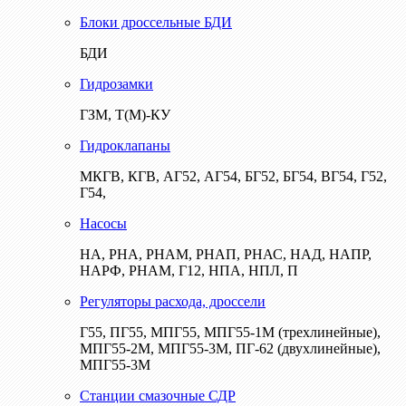
Блоки дроссельные БДИ
БДИ
Гидрозамки
ГЗМ, Т(М)-КУ
Гидроклапаны
МКГВ, КГВ, АГ52, АГ54, БГ52, БГ54, ВГ54, Г52,
Г54,
Насосы
НА, РНА, РНАМ, РНАП, РНАС, НАД, НАПР,
НАРФ, РНАМ, Г12, НПА, НПЛ, П
Регуляторы расхода, дроссели
Г55, ПГ55, МПГ55, МПГ55-1М (трехлинейные),
МПГ55-2М, МПГ55-3М, ПГ-62 (двухлинейные),
МПГ55-3М
Станции смазочные СДР