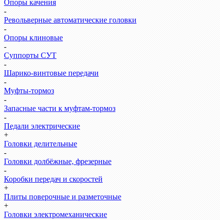
Опоры качения
-
Револьверные автоматические головки
-
Опоры клиновые
-
Суппорты СУТ
-
Шарико-винтовые передачи
-
Муфты-тормоз
-
Запасные части к муфтам-тормоз
-
Педали электрические
+
Головки делительные
-
Головки долбёжные, фрезерные
-
Коробки передач и скоростей
+
Плиты поверочные и разметочные
+
Головки электромеханические