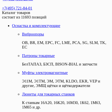
+7(495) 721-84-01
Каталог товаров
состоит из 11693 позиций
Оснастка и комплектующие
Виброопоры
ОВ, BR, EM, EPC, FC, LME, PCA, SG, SLM, TK,
EC
Патроны токарные
БелТАПАЗ, БЗСП, BISON-BIAL и запчасти
Муфты электромагнитные
Э11М, Э1ТМ, ЭМ, ЭТМ, KLDO, EKR, VEP и
другие, ЭМЩ щётки и щёткодержатели
Люнеты для токарных станков
К станкам 16А20, 16К20, 16М30, 1К62, 1М63,
1М65 и др.