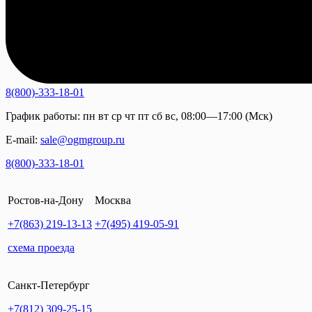
8(800)-333-18-01
График работы:
пн
вт
ср
чт
пт
сб
вс
,
08:00—17:00 (Мск)
E-mail:
sale@ogmgroup.ru
8(800)-333-18-01
Ростов-на-Дону
Москва
+7(863)
219-13-13
+7(495)
419-05-91
схема проезда
Санкт-Петербург
+7(812)
309-25-15