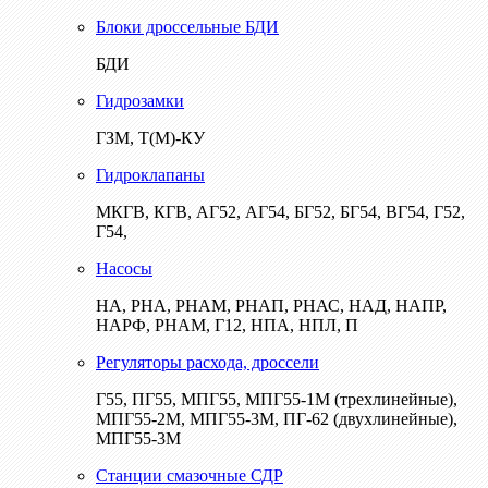
Блоки дроссельные БДИ
БДИ
Гидрозамки
ГЗМ, Т(М)-КУ
Гидроклапаны
МКГВ, КГВ, АГ52, АГ54, БГ52, БГ54, ВГ54, Г52,
Г54,
Насосы
НА, РНА, РНАМ, РНАП, РНАС, НАД, НАПР,
НАРФ, РНАМ, Г12, НПА, НПЛ, П
Регуляторы расхода, дроссели
Г55, ПГ55, МПГ55, МПГ55-1М (трехлинейные),
МПГ55-2М, МПГ55-3М, ПГ-62 (двухлинейные),
МПГ55-3М
Станции смазочные СДР