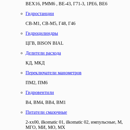
ВЕХ16, РММ6 , ВЕ-43, Г71-3, 1РЕ6, ВЕ6
Гидростанции
СВ-М1, СВ-М5, Г48, Г46
Гидроцилиндры
ЦГВ, BISON BIAL
Делители расхода
КД, МКД
Переключатели манометров
ПМ2, ПМ6
Гидровентили
В4, ВМ4, ВВ4, ВМ1
Питатели смазочные
2-хх00, ilkomatic 01, ilkomatic 02, импульсные, М,
МГО, МИ, МО, МХ