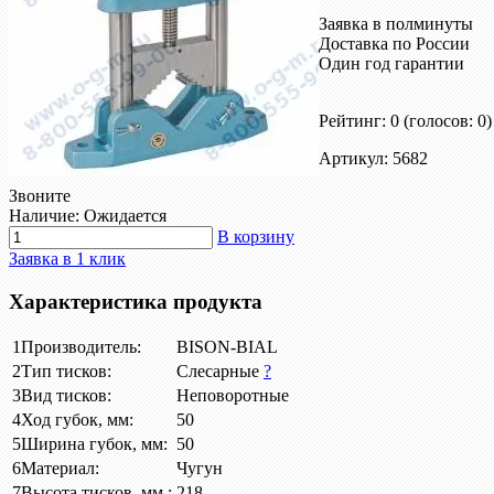
Заявка в полминуты
Доставка по России
Один год гарантии
Рейтинг: 0
(голосов: 0)
Артикул: 5682
Звоните
Наличие: Ожидается
В корзину
Заявка в 1 клик
Характеристика продукта
1
Производитель:
BISON-BIAL
2
Тип тисков:
Слесарные
?
3
Вид тисков:
Неповоротные
4
Ход губок, мм:
50
5
Ширина губок, мм:
50
6
Материал:
Чугун
7
Высота тисков, мм :
218