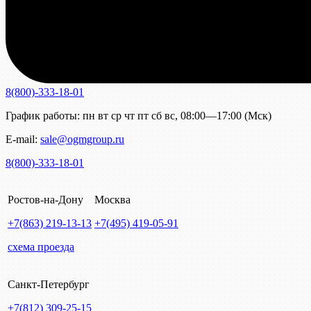
8(800)-333-18-01
График работы:
пн
вт
ср
чт
пт
сб
вс
,
08:00—17:00 (Мск)
E-mail:
sale@ogmgroup.ru
8(800)-333-18-01
Ростов-на-Дону
Москва
+7(863)
219-13-13
+7(495)
419-05-91
схема проезда
Санкт-Петербург
+7(812)
309-25-15