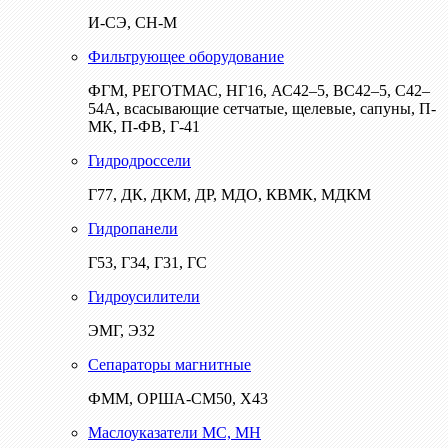
И-СЭ, СН-М
Фильтрующее оборудование
ФГМ, РЕГОТМАС, НГ16, АС42–5, ВС42–5, С42–
54А, всасывающие сетчатые, щелевые, сапуны, П-
МК, П-ФВ, Г-41
Гидродроссели
Г77, ДК, ДКМ, ДР, МДО, КВМК, МДКМ
Гидропанели
Г53, Г34, Г31, ГС
Гидроусилители
ЭМГ, Э32
Сепараторы магнитные
ФММ, ОРША-СМ50, Х43
Маслоуказатели МС, МН