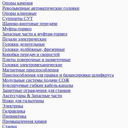
Опоры качения
Револьверные автоматические головки
Опоры клиновые
Суппорты СУТ
Шарико-винтовые передачи
Муфты-тормоз
Запасные части к муфтам-тормоз
Педали электрические
Головки делительные
Головки долбёжные, фрезерные
Коробки передач и скоростей
Плиты поверочные и разметочные
Головки электромеханические
Магнитные приспособления
Приспособления для правки и балансировки шлифкруга
Модульные системы подачи СОЖ
Буксируемые гибкие кабель-каналы
Защитные ограждения для станков
Аксессуары & Запасные части
Ножи для гильотины
Электрика
Гидравлика
Пневматика
Промышленная химия
Станки