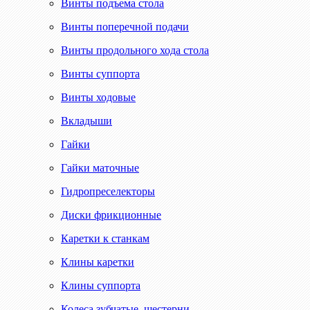
Винты подъема стола
Винты поперечной подачи
Винты продольного хода стола
Винты суппорта
Винты ходовые
Вкладыши
Гайки
Гайки маточные
Гидропреселекторы
Диски фрикционные
Каретки к станкам
Клины каретки
Клины суппорта
Колеса зубчатые, шестерни