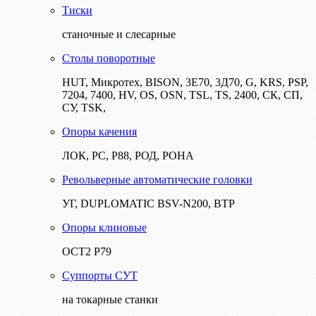
Тиски
станочные и слесарные
Столы поворотные
HUT, Микротех, BISON, 3Е70, 3Д70, G, KRS, PSP,
7204, 7400, HV, OS, OSN, TSL, TS, 2400, СК, СП,
СУ, TSK,
Опоры качения
ЛОК, РС, Р88, РОД, РОНА
Револьверные автоматические головки
УГ, DUPLOMATIC BSV-N200, ВТР
Опоры клиновые
ОСТ2 Р79
Суппорты СУТ
на токарные станки