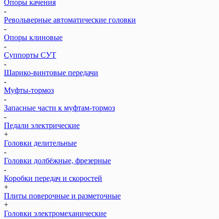
Опоры качения
-
Револьверные автоматические головки
-
Опоры клиновые
-
Суппорты СУТ
-
Шарико-винтовые передачи
-
Муфты-тормоз
-
Запасные части к муфтам-тормоз
-
Педали электрические
+
Головки делительные
-
Головки долбёжные, фрезерные
-
Коробки передач и скоростей
+
Плиты поверочные и разметочные
+
Головки электромеханические