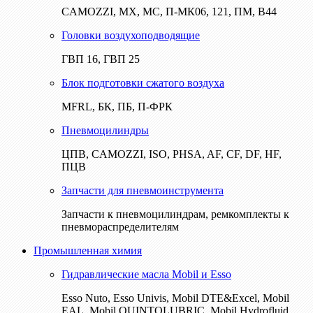
CAMOZZI, МХ, МС, П-МК06, 121, ПМ, В44
Головки воздухоподводящие
ГВП 16, ГВП 25
Блок подготовки сжатого воздуха
MFRL, БК, ПБ, П-ФРК
Пневмоцилиндры
ЦПВ, CAMOZZI, ISO, PHSA, AF, CF, DF, HF,
ПЦВ
Запчасти для пневмоинструмента
Запчасти к пневмоцилиндрам, ремкомплекты к
пневмораспределителям
Промышленная химия
Гидравлические масла Mobil и Esso
Esso Nuto, Esso Univis, Mobil DTE&Excel, Mobil
EAL, Mobil QUINTOLUBRIC, Mobil Hydrofluid,