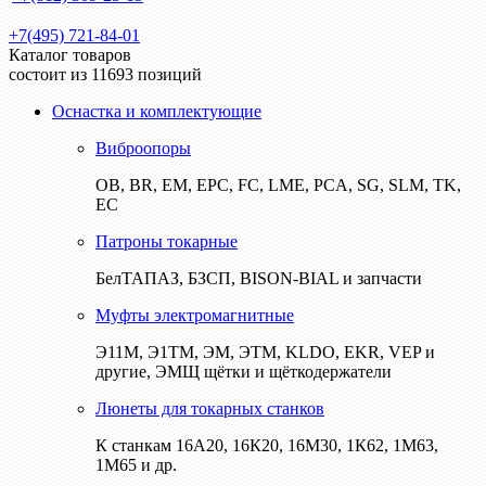
+7(495) 721-84-01
Каталог товаров
состоит из 11693 позиций
Оснастка и комплектующие
Виброопоры
ОВ, BR, EM, EPC, FC, LME, PCA, SG, SLM, TK,
EC
Патроны токарные
БелТАПАЗ, БЗСП, BISON-BIAL и запчасти
Муфты электромагнитные
Э11М, Э1ТМ, ЭМ, ЭТМ, KLDO, EKR, VEP и
другие, ЭМЩ щётки и щёткодержатели
Люнеты для токарных станков
К станкам 16А20, 16К20, 16М30, 1К62, 1М63,
1М65 и др.