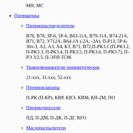
МН, МС
Пневматика
Пневмораспределители
В76, В78, 3Р-6, 5Р-6, В63-11А, В79-11А, В74-21А,
В71, В72, У712А, В64-1А (-2А; -3А), П-Р13, 5Р-6-
36х-3, А2, А3, А4, КТ, В71, В72,П-РК3.1 (П-РК3.2,
П-РК3.3, П-РК3.4, П-РК3.5, П-РК3.6, П-РК3.7), П-
РЭ 3/2,5, П-ЭПР, ПЭК
Уравновешиватели пневматические
21-ххх, 31-ххх, 52-ххх
Пневмоклапаны
П-РК (П-КР), КВР, КВЭ, КВМ, КН-2М, ПО
Пневмодроссели
ПД, П-ДМ, П-ДК, П-ДГ, RFO
Маслораспылители