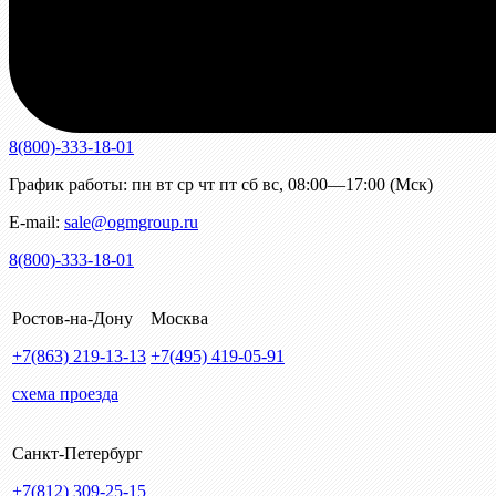
8(800)-333-18-01
График работы:
пн
вт
ср
чт
пт
сб
вс
,
08:00—17:00 (Мск)
E-mail:
sale@ogmgroup.ru
8(800)-333-18-01
Ростов-на-Дону
Москва
+7(863)
219-13-13
+7(495)
419-05-91
схема проезда
Санкт-Петербург
+7(812)
309-25-15