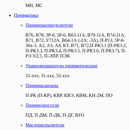
МН, МС
Пневматика
Пневмораспределители
В76, В78, 3Р-6, 5Р-6, В63-11А, В79-11А, В74-21А,
В71, В72, У712А, В64-1А (-2А; -3А), П-Р13, 5Р-6-
36х-3, А2, А3, А4, КТ, В71, В72,П-РК3.1 (П-РК3.2,
П-РК3.3, П-РК3.4, П-РК3.5, П-РК3.6, П-РК3.7), П-
РЭ 3/2,5, П-ЭПР, ПЭК
Уравновешиватели пневматические
21-ххх, 31-ххх, 52-ххх
Пневмоклапаны
П-РК (П-КР), КВР, КВЭ, КВМ, КН-2М, ПО
Пневмодроссели
ПД, П-ДМ, П-ДК, П-ДГ, RFO
Маслораспылители