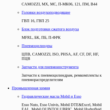
CAMOZZI, МХ, МС, П-МК06, 121, ПМ, В44
Головки воздухоподводящие
ГВП 16, ГВП 25
Блок подготовки сжатого воздуха
MFRL, БК, ПБ, П-ФРК
Пневмоцилиндры
ЦПВ, CAMOZZI, ISO, PHSA, AF, CF, DF, HF,
ПЦВ
Запчасти для пневмоинструмента
Запчасти к пневмоцилиндрам, ремкомплекты к
пневмораспределителям
Промышленная химия
Гидравлические масла Mobil и Esso
Esso Nuto, Esso Univis, Mobil DTE&Excel, Mobil
EAL, Mobil QUINTOLUBRIC, Mobil Hydrofluid,