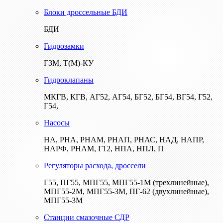
Блоки дроссельные БДИ
БДИ
Гидрозамки
ГЗМ, Т(М)-КУ
Гидроклапаны
МКГВ, КГВ, АГ52, АГ54, БГ52, БГ54, ВГ54, Г52,
Г54,
Насосы
НА, РНА, РНАМ, РНАП, РНАС, НАД, НАПР,
НАРФ, РНАМ, Г12, НПА, НПЛ, П
Регуляторы расхода, дроссели
Г55, ПГ55, МПГ55, МПГ55-1М (трехлинейные),
МПГ55-2М, МПГ55-3М, ПГ-62 (двухлинейные),
МПГ55-3М
Станции смазочные СДР