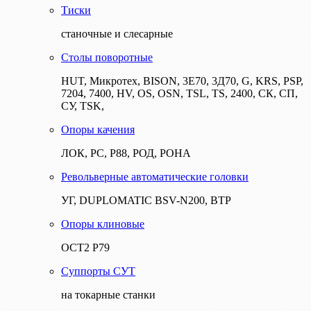
Тиски
станочные и слесарные
Столы поворотные
HUT, Микротех, BISON, 3Е70, 3Д70, G, KRS, PSP,
7204, 7400, HV, OS, OSN, TSL, TS, 2400, СК, СП,
СУ, TSK,
Опоры качения
ЛОК, РС, Р88, РОД, РОНА
Револьверные автоматические головки
УГ, DUPLOMATIC BSV-N200, ВТР
Опоры клиновые
ОСТ2 Р79
Суппорты СУТ
на токарные станки