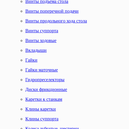
Винты подъема стола
Винты поперечной подачи
Винты продольного хода стола
Винты суппорта
Винты ходовые
Вкладыши
Гайки
Гайки маточные
Гидропреселекторы
Диски фрикционные
Каретки к станкам
Клины каретки
Клины суппорта
Колеса зубчатые, шестерни