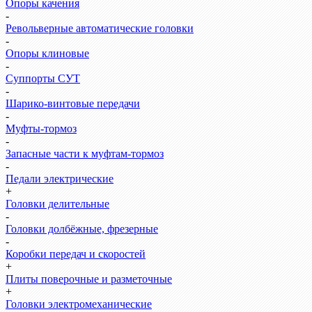
Опоры качения
-
Револьверные автоматические головки
-
Опоры клиновые
-
Суппорты СУТ
-
Шарико-винтовые передачи
-
Муфты-тормоз
-
Запасные части к муфтам-тормоз
-
Педали электрические
+
Головки делительные
-
Головки долбёжные, фрезерные
-
Коробки передач и скоростей
+
Плиты поверочные и разметочные
+
Головки электромеханические