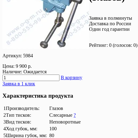
Заявка в полминуты
Доставка по России
Один год гарантии
Рейтинг: 0
(голосов: 0)
Артикул: 5984
Цена:
9 900 р.
Наличие: Ожидается
В корзину
Заявка в 1 клик
Характеристика продукта
1
Производитель:
Глазов
2
Тип тисков:
Слесарные
?
3
Вид тисков:
Неповоротные
4
Ход губок, мм:
100
5
Ширина губок, мм:
80