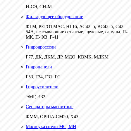
И-СЭ, СН-М
Фильтрующее оборудование
ФГМ, РЕГОТМАС, НГ16, АС42–5, ВС42–5, С42–
54А, всасывающие сетчатые, щелевые, сапуны, П-
МК, П-ФВ, Г-41
Гидродроссели
Г77, ДК, ДКМ, ДР, МДО, КВМК, МДКМ
Гидропанели
Г53, Г34, Г31, ГС
Гидроусилители
ЭМГ, Э32
Сепараторы магнитные
ФММ, ОРША-СМ50, Х43
Маслоуказатели МС, МН