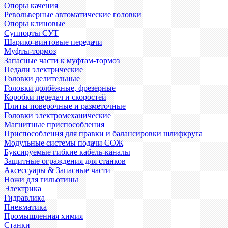
Опоры качения
Револьверные автоматические головки
Опоры клиновые
Суппорты СУТ
Шарико-винтовые передачи
Муфты-тормоз
Запасные части к муфтам-тормоз
Педали электрические
Головки делительные
Головки долбёжные, фрезерные
Коробки передач и скоростей
Плиты поверочные и разметочные
Головки электромеханические
Магнитные приспособления
Приспособления для правки и балансировки шлифкруга
Модульные системы подачи СОЖ
Буксируемые гибкие кабель-каналы
Защитные ограждения для станков
Аксессуары & Запасные части
Ножи для гильотины
Электрика
Гидравлика
Пневматика
Промышленная химия
Станки