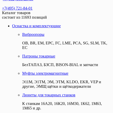
+7(495) 721-84-01
Каталог товаров
состоит из 11693 позиций
Оснастка и комплектующие
Виброопоры
ОВ, BR, EM, EPC, FC, LME, PCA, SG, SLM, TK,
EC
Патроны токарные
БелТАПАЗ, БЗСП, BISON-BIAL и запчасти
Муфты электромагнитные
Э11М, Э1ТМ, ЭМ, ЭТМ, KLDO, EKR, VEP и
другие, ЭМЩ щётки и щёткодержатели
Люнеты для токарных станков
К станкам 16А20, 16К20, 16М30, 1К62, 1М63,
1М65 и др.