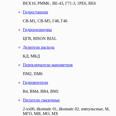
ВЕХ16, РММ6 , ВЕ-43, Г71-3, 1РЕ6, ВЕ6
Гидростанции
СВ-М1, СВ-М5, Г48, Г46
Гидроцилиндры
ЦГВ, BISON BIAL
Делители расхода
КД, МКД
Переключатели манометров
ПМ2, ПМ6
Гидровентили
В4, ВМ4, ВВ4, ВМ1
Питатели смазочные
2-хх00, ilkomatic 01, ilkomatic 02, импульсные, М,
МГО, МИ, МО, МХ