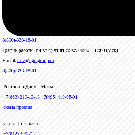
8(800)-333-18-01
График работы:
пн
вт
ср
чт
пт
сб
вс
,
08:00—17:00 (Мск)
E-mail:
sale@ogmgroup.ru
8(800)-333-18-01
Ростов-на-Дону
Москва
+7(863)
219-13-13
+7(495)
419-05-91
схема проезда
Санкт-Петербург
+7(812)
309-25-15