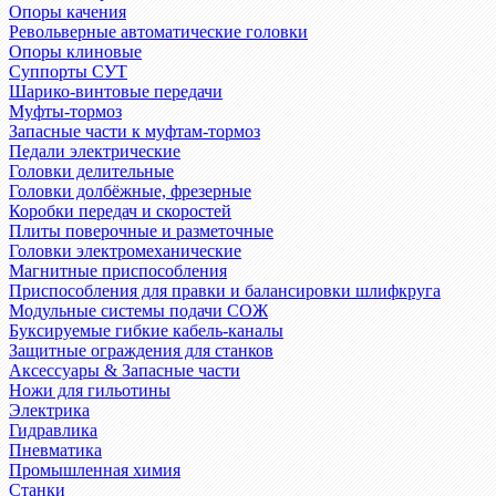
Опоры качения
Револьверные автоматические головки
Опоры клиновые
Суппорты СУТ
Шарико-винтовые передачи
Муфты-тормоз
Запасные части к муфтам-тормоз
Педали электрические
Головки делительные
Головки долбёжные, фрезерные
Коробки передач и скоростей
Плиты поверочные и разметочные
Головки электромеханические
Магнитные приспособления
Приспособления для правки и балансировки шлифкруга
Модульные системы подачи СОЖ
Буксируемые гибкие кабель-каналы
Защитные ограждения для станков
Аксессуары & Запасные части
Ножи для гильотины
Электрика
Гидравлика
Пневматика
Промышленная химия
Станки