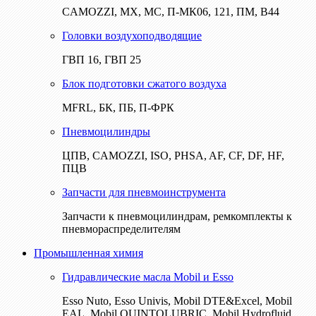
CAMOZZI, МХ, МС, П-МК06, 121, ПМ, В44
Головки воздухоподводящие
ГВП 16, ГВП 25
Блок подготовки сжатого воздуха
MFRL, БК, ПБ, П-ФРК
Пневмоцилиндры
ЦПВ, CAMOZZI, ISO, PHSA, AF, CF, DF, HF,
ПЦВ
Запчасти для пневмоинструмента
Запчасти к пневмоцилиндрам, ремкомплекты к
пневмораспределителям
Промышленная химия
Гидравлические масла Mobil и Esso
Esso Nuto, Esso Univis, Mobil DTE&Excel, Mobil
EAL, Mobil QUINTOLUBRIC, Mobil Hydrofluid,