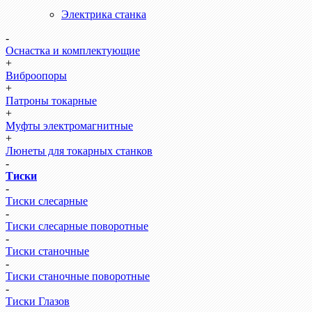
Электрика станка
-
Оснастка и комплектующие
+
Виброопоры
+
Патроны токарные
+
Муфты электромагнитные
+
Люнеты для токарных станков
-
Тиски
-
Тиски слесарные
-
Тиски слесарные поворотные
-
Тиски станочные
-
Тиски станочные поворотные
-
Тиски Глазов