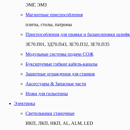
ЭМГ, ЭМЗ
Магнитные приспособления
плиты, столы, патроны
Приспособления для правки и балансировки шлифк
3Е70.П01, 3Д70.П43, 3Е70.П32, 3Е70.П35
Модульные системы подачи СОЖ
Буксируемые гибкие кабель-каналы
Защитные ограждения для станков
Аксессуары & Запасные части
Ножи для гильотины
Электрика
Светильники станочные
ИКП, ЛКП, НКП, AL, ALM, LED