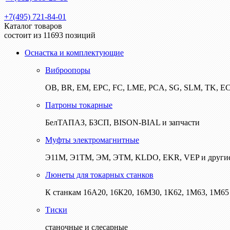
+7(495) 721-84-01
Каталог товаров
состоит из 11693 позиций
Оснастка и комплектующие
Виброопоры
ОВ, BR, EM, EPC, FC, LME, PCA, SG, SLM, TK, E
Патроны токарные
БелТАПАЗ, БЗСП, BISON-BIAL и запчасти
Муфты электромагнитные
Э11М, Э1ТМ, ЭМ, ЭТМ, KLDO, EKR, VEP и други
Люнеты для токарных станков
К станкам 16А20, 16К20, 16М30, 1К62, 1М63, 1М65 
Тиски
станочные и слесарные