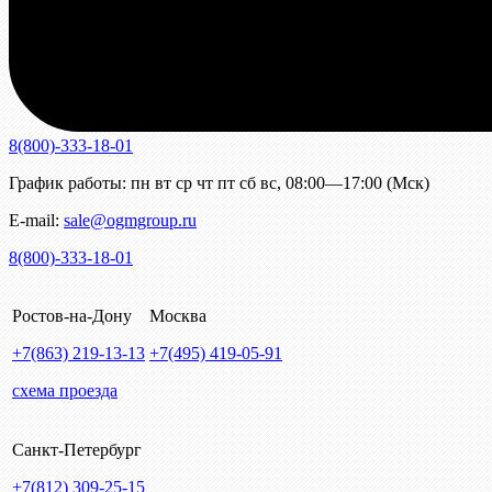
8(800)-333-18-01
График работы:
пн
вт
ср
чт
пт
сб
вс
,
08:00—17:00 (Мск)
E-mail:
sale@ogmgroup.ru
8(800)-333-18-01
Ростов-на-Дону
Москва
+7(863)
219-13-13
+7(495)
419-05-91
схема проезда
Санкт-Петербург
+7(812)
309-25-15