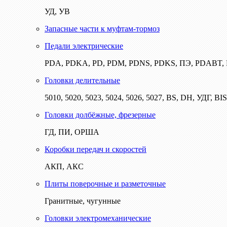
УД, УВ
Запасные части к муфтам-тормоз
Педали электрические
PDA, PDKA, PD, PDM, PDNS, PDKS, ПЭ, PDABT
Головки делительные
5010, 5020, 5023, 5024, 5026, 5027, BS, DH, УДГ, BI
Головки долбёжные, фрезерные
ГД, ПИ, ОРША
Коробки передач и скоростей
АКП, АКС
Плиты поверочные и разметочные
Гранитные, чугунные
Головки электромеханические