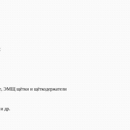
C
е, ЭМЩ щётки и щёткодержатели
и др.