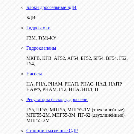
Блоки дроссельные БДИ
БДИ
Гидрозамки
ГЗМ, Т(М)-КУ
Гидроклапаны
МКГВ, КГВ, АГ52, АГ54, БГ52, БГ54, ВГ54, Г52,
Г54,
Насосы
НА, РНА, РНАМ, РНАП, РНАС, НАД, НАПР,
НАРФ, РНАМ, Г12, НПА, НПЛ, П
Регуляторы расхода, дроссели
Г55, ПГ55, МПГ55, МПГ55-1М (трехлинейные),
МПГ55-2М, МПГ55-3М, ПГ-62 (двухлинейные),
МПГ55-3М
Станции смазочные СДР