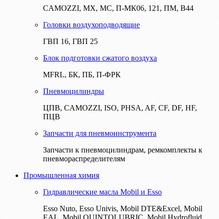
CAMOZZI, МХ, МС, П-МК06, 121, ПМ, В44
Головки воздухоподводящие
ГВП 16, ГВП 25
Блок подготовки сжатого воздуха
MFRL, БК, ПБ, П-ФРК
Пневмоцилиндры
ЦПВ, CAMOZZI, ISO, PHSA, AF, CF, DF, HF,
ПЦВ
Запчасти для пневмоинструмента
Запчасти к пневмоцилиндрам, ремкомплекты к
пневмораспределителям
Промышленная химия
Гидравлические масла Mobil и Esso
Esso Nuto, Esso Univis, Mobil DTE&Excel, Mobil
EAL, Mobil QUINTOLUBRIC, Mobil Hydrofluid,