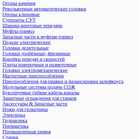
Опоры качения
Револьверные автоматические головки
Опоры клиновые
Суппорты СУТ
Шарико-винтовые передачи
Муфты-тормоз
Запасные части к муфтам-тормоз
Педали электрические
Головки делительные
Головки долбёжные, фрезерные
Коробки передач и скоростей
Плиты поверочные и разметочные
Головки электромеханические
Магнитные приспособления
Приспособления для правки и балансировки шлифкруга
Модульные системы подачи СОЖ
Буксируемые гибкие кабель-каналы
Защитные ограждения для станков
Аксессуары & Запасные части
Ножи для гильотины
Электрика
Гидравлика
Пневматика
Промышленная химия
Станки