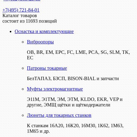
+7(495) 721-84-01
Каталог товаров
состоит из 11693 позиций
Оснастка и комплектующие
Виброопоры
ОВ, BR, EM, EPC, FC, LME, PCA, SG, SLM, TK,
EC
Патроны токарные
БелТАПАЗ, БЗСП, BISON-BIAL и запчасти
Муфты электромагнитные
Э11М, Э1ТМ, ЭМ, ЭТМ, KLDO, EKR, VEP и
другие, ЭМЩ щётки и щёткодержатели
Люнеты для токарных станков
К станкам 16А20, 16К20, 16М30, 1К62, 1М63,
1М65 и др.