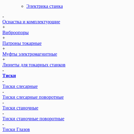
Электрика станка
-
Оснастка и комплектующие
+
Виброопоры
+
Патроны токарные
+
Муфты электромагнитные
+
Люнеты для токарных станков
-
Тиски
-
Тиски слесарные
-
Тиски слесарные поворотные
-
Тиски станочные
-
Тиски станочные поворотные
-
Тиски Глазов