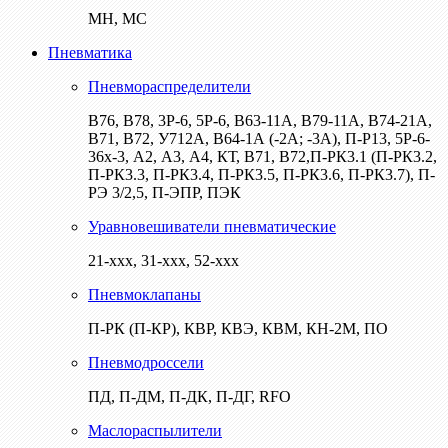
МН, МС
Пневматика
Пневмораспределители
В76, В78, 3Р-6, 5Р-6, В63-11А, В79-11А, В74-21А,
В71, В72, У712А, В64-1А (-2А; -3А), П-Р13, 5Р-6-
36х-3, А2, А3, А4, КТ, В71, В72,П-РК3.1 (П-РК3.2,
П-РК3.3, П-РК3.4, П-РК3.5, П-РК3.6, П-РК3.7), П-
РЭ 3/2,5, П-ЭПР, ПЭК
Уравновешиватели пневматические
21-ххх, 31-ххх, 52-ххх
Пневмоклапаны
П-РК (П-КР), КВР, КВЭ, КВМ, КН-2М, ПО
Пневмодроссели
ПД, П-ДМ, П-ДК, П-ДГ, RFO
Маслораспылители