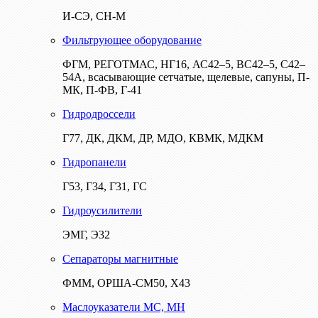
И-СЭ, СН-М
Фильтрующее оборудование
ФГМ, РЕГОТМАС, НГ16, АС42–5, ВС42–5, С42–
54А, всасывающие сетчатые, щелевые, сапуны, П-
МК, П-ФВ, Г-41
Гидродроссели
Г77, ДК, ДКМ, ДР, МДО, КВМК, МДКМ
Гидропанели
Г53, Г34, Г31, ГС
Гидроусилители
ЭМГ, Э32
Сепараторы магнитные
ФММ, ОРША-СМ50, Х43
Маслоуказатели МС, МН