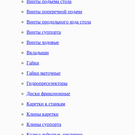
Винты подъема стола
Винты поперечной подачи
Винты продольного хода стола
Винты суппорта
Винты ходовые
Вкладыши
Гайки
Гайки маточные
Гидропреселекторы
Диски фрикционные
Каретки к станкам
Клины каретки
Клины суппорта
Колеса зубчатые, шестерни