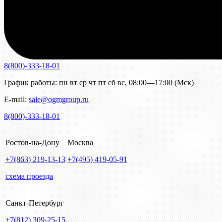
8(800)-333-18-01
График работы:
пн
вт
ср
чт
пт
сб
вс
,
08:00—17:00 (Мск)
E-mail:
sale@ogmgroup.ru
8(800)-333-18-01
Ростов-на-Дону
Москва
+7(863)
219-13-13
+7(495)
419-05-91
схема проезда
Санкт-Петербург
+7(812)
309-25-15