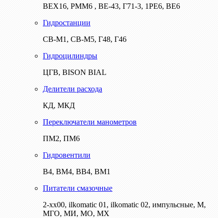
ВЕХ16, РММ6 , ВЕ-43, Г71-3, 1РЕ6, ВЕ6
Гидростанции
СВ-М1, СВ-М5, Г48, Г46
Гидроцилиндры
ЦГВ, BISON BIAL
Делители расхода
КД, МКД
Переключатели манометров
ПМ2, ПМ6
Гидровентили
В4, ВМ4, ВВ4, ВМ1
Питатели смазочные
2-хх00, ilkomatic 01, ilkomatic 02, импульсные, М,
МГО, МИ, МО, МХ