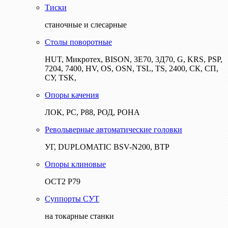
Тиски
станочные и слесарные
Столы поворотные
HUT, Микротех, BISON, 3Е70, 3Д70, G, KRS, PSP,
7204, 7400, HV, OS, OSN, TSL, TS, 2400, СК, СП,
СУ, TSK,
Опоры качения
ЛОК, РС, Р88, РОД, РОНА
Револьверные автоматические головки
УГ, DUPLOMATIC BSV-N200, ВТР
Опоры клиновые
ОСТ2 Р79
Суппорты СУТ
на токарные станки