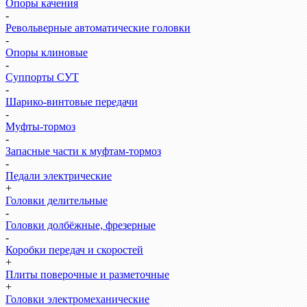
Опоры качения
-
Револьверные автоматические головки
-
Опоры клиновые
-
Суппорты СУТ
-
Шарико-винтовые передачи
-
Муфты-тормоз
-
Запасные части к муфтам-тормоз
-
Педали электрические
+
Головки делительные
-
Головки долбёжные, фрезерные
-
Коробки передач и скоростей
+
Плиты поверочные и разметочные
+
Головки электромеханические