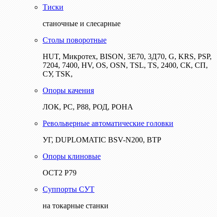
Тиски
станочные и слесарные
Столы поворотные
HUT, Микротех, BISON, 3Е70, 3Д70, G, KRS, PSP,
7204, 7400, HV, OS, OSN, TSL, TS, 2400, СК, СП,
СУ, TSK,
Опоры качения
ЛОК, РС, Р88, РОД, РОНА
Револьверные автоматические головки
УГ, DUPLOMATIC BSV-N200, ВТР
Опоры клиновые
ОСТ2 Р79
Суппорты СУТ
на токарные станки