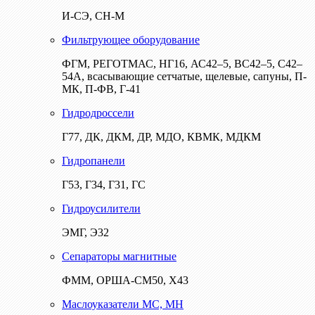
И-СЭ, СН-М
Фильтрующее оборудование
ФГМ, РЕГОТМАС, НГ16, АС42–5, ВС42–5, С42–
54А, всасывающие сетчатые, щелевые, сапуны, П-
МК, П-ФВ, Г-41
Гидродроссели
Г77, ДК, ДКМ, ДР, МДО, КВМК, МДКМ
Гидропанели
Г53, Г34, Г31, ГС
Гидроусилители
ЭМГ, Э32
Сепараторы магнитные
ФММ, ОРША-СМ50, Х43
Маслоуказатели МС, МН