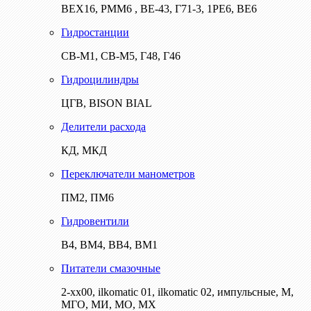
ВЕХ16, РММ6 , ВЕ-43, Г71-3, 1РЕ6, ВЕ6
Гидростанции
СВ-М1, СВ-М5, Г48, Г46
Гидроцилиндры
ЦГВ, BISON BIAL
Делители расхода
КД, МКД
Переключатели манометров
ПМ2, ПМ6
Гидровентили
В4, ВМ4, ВВ4, ВМ1
Питатели смазочные
2-хх00, ilkomatic 01, ilkomatic 02, импульсные, М,
МГО, МИ, МО, МХ