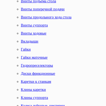
Винты подъема стола
Винты поперечной подачи
Винты продольного хода стола
Винты суппорта
Винты ходовые
Вкладыши
Гайки
Гайки маточные
Гидропреселекторы
Диски фрикционные
Каретки к станкам
Клины каретки
Клины суппорта
Колеса зубчатые, шестерни