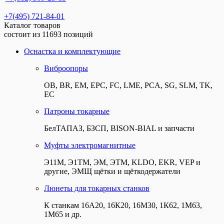
+7(495) 721-84-01
Каталог товаров
состоит из 11693 позиций
Оснастка и комплектующие
Виброопоры
ОВ, BR, EM, EPC, FC, LME, PCA, SG, SLM, TK,
EC
Патроны токарные
БелТАПАЗ, БЗСП, BISON-BIAL и запчасти
Муфты электромагнитные
Э11М, Э1ТМ, ЭМ, ЭТМ, KLDO, EKR, VEP и
другие, ЭМЩ щётки и щёткодержатели
Люнеты для токарных станков
К станкам 16А20, 16К20, 16М30, 1К62, 1М63,
1М65 и др.