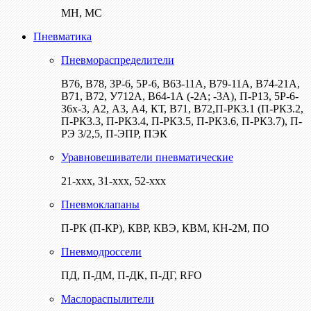
МН, МС
Пневматика
Пневмораспределители
В76, В78, 3Р-6, 5Р-6, В63-11А, В79-11А, В74-21А,
В71, В72, У712А, В64-1А (-2А; -3А), П-Р13, 5Р-6-
36х-3, А2, А3, А4, КТ, В71, В72,П-РК3.1 (П-РК3.2,
П-РК3.3, П-РК3.4, П-РК3.5, П-РК3.6, П-РК3.7), П-
РЭ 3/2,5, П-ЭПР, ПЭК
Уравновешиватели пневматические
21-ххх, 31-ххх, 52-ххх
Пневмоклапаны
П-РК (П-КР), КВР, КВЭ, КВМ, КН-2М, ПО
Пневмодроссели
ПД, П-ДМ, П-ДК, П-ДГ, RFO
Маслораспылители