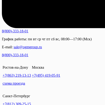
8(800)-333-18-01
График работы:
пн
вт
ср
чт
пт
сб
вс
,
08:00—17:00 (Мск)
E-mail:
sale@ogmgroup.ru
8(800)-333-18-01
Ростов-на-Дону
Москва
+7(863)
219-13-13
+7(495)
419-05-91
схема проезда
Санкт-Петербург
+7(812)
309-25-15