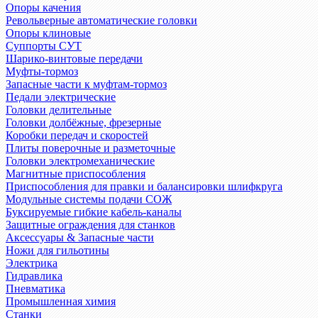
Опоры качения
Револьверные автоматические головки
Опоры клиновые
Суппорты СУТ
Шарико-винтовые передачи
Муфты-тормоз
Запасные части к муфтам-тормоз
Педали электрические
Головки делительные
Головки долбёжные, фрезерные
Коробки передач и скоростей
Плиты поверочные и разметочные
Головки электромеханические
Магнитные приспособления
Приспособления для правки и балансировки шлифкруга
Модульные системы подачи СОЖ
Буксируемые гибкие кабель-каналы
Защитные ограждения для станков
Аксессуары & Запасные части
Ножи для гильотины
Электрика
Гидравлика
Пневматика
Промышленная химия
Станки