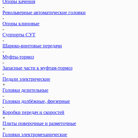
Опоры качения
-
Револьверные автоматические головки
-
Опоры клиновые
-
Суппорты СУТ
-
Шарико-винтовые передачи
-
Муфты-тормоз
-
Запасные части к муфтам-тормоз
-
Педали электрические
+
Головки делительные
-
Головки долбёжные, фрезерные
-
Коробки передач и скоростей
+
Плиты поверочные и разметочные
+
Головки электромеханические