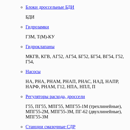
Блоки дроссельные БДИ
БДИ
Гидрозамки
ГЗМ, Т(М)-КУ
Гидроклапаны
МКГВ, КГВ, АГ52, АГ54, БГ52, БГ54, ВГ54, Г52,
Г54,
Насосы
НА, РНА, РНАМ, РНАП, РНАС, НАД, НАПР,
НАРФ, РНАМ, Г12, НПА, НПЛ, П
Регуляторы расхода, дроссели
Г55, ПГ55, МПГ55, МПГ55-1М (трехлинейные),
МПГ55-2М, МПГ55-3М, ПГ-62 (двухлинейные),
МПГ55-3М
Станции смазочные СДР