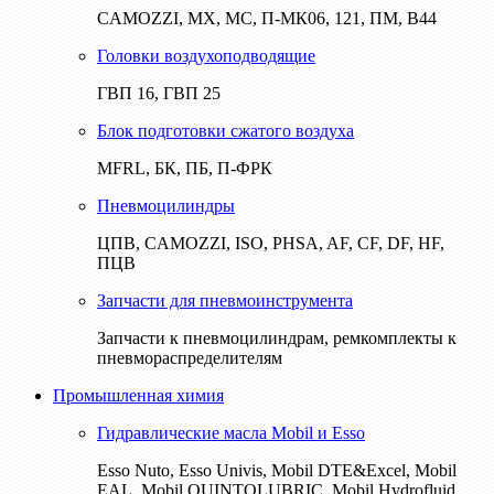
CAMOZZI, МХ, МС, П-МК06, 121, ПМ, В44
Головки воздухоподводящие
ГВП 16, ГВП 25
Блок подготовки сжатого воздуха
MFRL, БК, ПБ, П-ФРК
Пневмоцилиндры
ЦПВ, CAMOZZI, ISO, PHSA, AF, CF, DF, HF,
ПЦВ
Запчасти для пневмоинструмента
Запчасти к пневмоцилиндрам, ремкомплекты к
пневмораспределителям
Промышленная химия
Гидравлические масла Mobil и Esso
Esso Nuto, Esso Univis, Mobil DTE&Excel, Mobil
EAL, Mobil QUINTOLUBRIC, Mobil Hydrofluid,