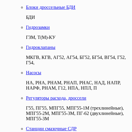
Блоки дроссельные БДИ
БДИ
Гидрозамки
ГЗМ, Т(М)-КУ
Гидроклапаны
МКГВ, КГВ, АГ52, АГ54, БГ52, БГ54, ВГ54, Г52,
Г54,
Насосы
НА, РНА, РНАМ, РНАП, РНАС, НАД, НАПР,
НАРФ, РНАМ, Г12, НПА, НПЛ, П
Регуляторы расхода, дроссели
Г55, ПГ55, МПГ55, МПГ55-1М (трехлинейные),
МПГ55-2М, МПГ55-3М, ПГ-62 (двухлинейные),
МПГ55-3М
Станции смазочные СДР