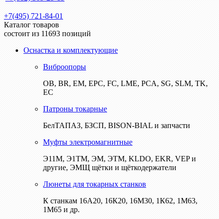
+7(495) 721-84-01
Каталог товаров
состоит из 11693 позиций
Оснастка и комплектующие
Виброопоры
ОВ, BR, EM, EPC, FC, LME, PCA, SG, SLM, TK,
EC
Патроны токарные
БелТАПАЗ, БЗСП, BISON-BIAL и запчасти
Муфты электромагнитные
Э11М, Э1ТМ, ЭМ, ЭТМ, KLDO, EKR, VEP и
другие, ЭМЩ щётки и щёткодержатели
Люнеты для токарных станков
К станкам 16А20, 16К20, 16М30, 1К62, 1М63,
1М65 и др.