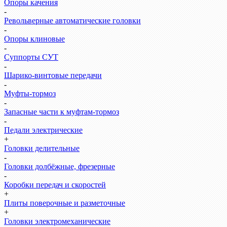
Опоры качения
-
Револьверные автоматические головки
-
Опоры клиновые
-
Суппорты СУТ
-
Шарико-винтовые передачи
-
Муфты-тормоз
-
Запасные части к муфтам-тормоз
-
Педали электрические
+
Головки делительные
-
Головки долбёжные, фрезерные
-
Коробки передач и скоростей
+
Плиты поверочные и разметочные
+
Головки электромеханические