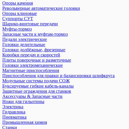
Опоры качения
Револьверные автоматические головки
Опоры клиновые
Суппорты СУТ
Шарико-винтовые передачи
Муфты-тормоз
Запасные части к муфтам-тормоз
Педали электрические
Головки делительные
Головки долбёжные, фрезерные
Коробки передач и скоростей
Плиты поверочные и разметочные
Головки электромеханические
Магнитные приспособления
Приспособления для правки и балансировки шлифкруга
Модульные системы подачи СОЖ
Буксируемые гибкие кабель-каналы
Защитные ограждения для станков
Аксессуары & Запасные части
Ножи для гильотины
Электрика
Гидравлика
Пневматика
Промышленная химия
Станки