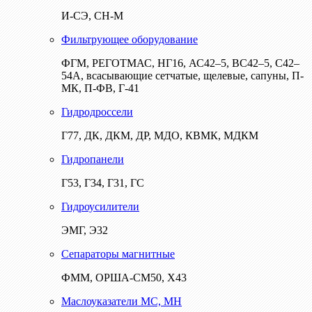
И-СЭ, СН-М
Фильтрующее оборудование
ФГМ, РЕГОТМАС, НГ16, АС42–5, ВС42–5, С42–
54А, всасывающие сетчатые, щелевые, сапуны, П-
МК, П-ФВ, Г-41
Гидродроссели
Г77, ДК, ДКМ, ДР, МДО, КВМК, МДКМ
Гидропанели
Г53, Г34, Г31, ГС
Гидроусилители
ЭМГ, Э32
Сепараторы магнитные
ФММ, ОРША-СМ50, Х43
Маслоуказатели МС, МН