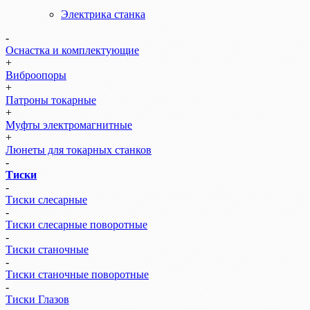
Электрика станка
-
Оснастка и комплектующие
+
Виброопоры
+
Патроны токарные
+
Муфты электромагнитные
+
Люнеты для токарных станков
-
Тиски
-
Тиски слесарные
-
Тиски слесарные поворотные
-
Тиски станочные
-
Тиски станочные поворотные
-
Тиски Глазов