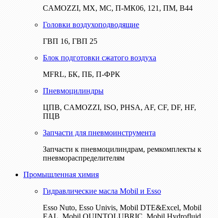
CAMOZZI, МХ, МС, П-МК06, 121, ПМ, В44
Головки воздухоподводящие
ГВП 16, ГВП 25
Блок подготовки сжатого воздуха
MFRL, БК, ПБ, П-ФРК
Пневмоцилиндры
ЦПВ, CAMOZZI, ISO, PHSA, AF, CF, DF, HF,
ПЦВ
Запчасти для пневмоинструмента
Запчасти к пневмоцилиндрам, ремкомплекты к
пневмораспределителям
Промышленная химия
Гидравлические масла Mobil и Esso
Esso Nuto, Esso Univis, Mobil DTE&Excel, Mobil
EAL, Mobil QUINTOLUBRIC, Mobil Hydrofluid,