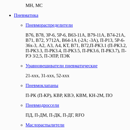
МН, МС
Пневматика
Пневмораспределители
В76, В78, 3Р-6, 5Р-6, В63-11А, В79-11А, В74-21А,
В71, В72, У712А, В64-1А (-2А; -3А), П-Р13, 5Р-6-
36х-3, А2, А3, А4, КТ, В71, В72,П-РК3.1 (П-РК3.2,
П-РК3.3, П-РК3.4, П-РК3.5, П-РК3.6, П-РК3.7), П-
РЭ 3/2,5, П-ЭПР, ПЭК
Уравновешиватели пневматические
21-ххх, 31-ххх, 52-ххх
Пневмоклапаны
П-РК (П-КР), КВР, КВЭ, КВМ, КН-2М, ПО
Пневмодроссели
ПД, П-ДМ, П-ДК, П-ДГ, RFO
Маслораспылители