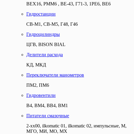
ВЕХ16, РММ6 , ВЕ-43, Г71-3, 1РЕ6, ВЕ6
Гидростанции
СВ-М1, СВ-М5, Г48, Г46
Гидроцилиндры
ЦГВ, BISON BIAL
Делители расхода
КД, МКД
Переключатели манометров
ПМ2, ПМ6
Гидровентили
В4, ВМ4, ВВ4, ВМ1
Питатели смазочные
2-хх00, ilkomatic 01, ilkomatic 02, импульсные, М,
МГО, МИ, МО, МХ