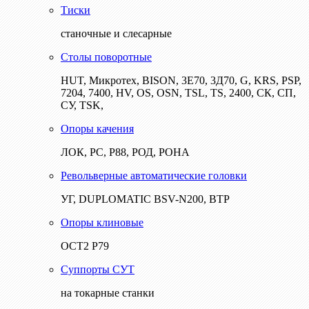
Тиски
станочные и слесарные
Столы поворотные
HUT, Микротех, BISON, 3Е70, 3Д70, G, KRS, PSP,
7204, 7400, HV, OS, OSN, TSL, TS, 2400, СК, СП,
СУ, TSK,
Опоры качения
ЛОК, РС, Р88, РОД, РОНА
Револьверные автоматические головки
УГ, DUPLOMATIC BSV-N200, ВТР
Опоры клиновые
ОСТ2 Р79
Суппорты СУТ
на токарные станки