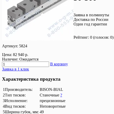
Заявка в полминуты
Доставка по России
Один год гарантии
Рейтинг: 0
(голосов: 0)
Артикул: 5824
Цена:
82 940 р.
Наличие: Ожидается
В корзину
Заявка в 1 клик
Характеристика продукта
1
Производитель:
BISON-BIAL
2
Тип тисков:
Станочные
?
3
Исполнение:
прецизионные
4
Вид тисков:
Неповоротные
5
Ширина губок, мм:
49