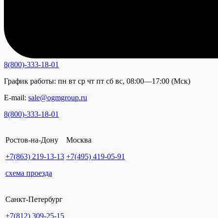
8(800)-333-18-01
График работы:
пн
вт
ср
чт
пт
сб
вс
,
08:00—17:00 (Мск)
E-mail:
sale@ogmgroup.ru
8(800)-333-18-01
Ростов-на-Дону
Москва
+7(863)
219-13-13
+7(495)
419-05-91
схема проезда
Санкт-Петербург
+7(812)
309-25-15