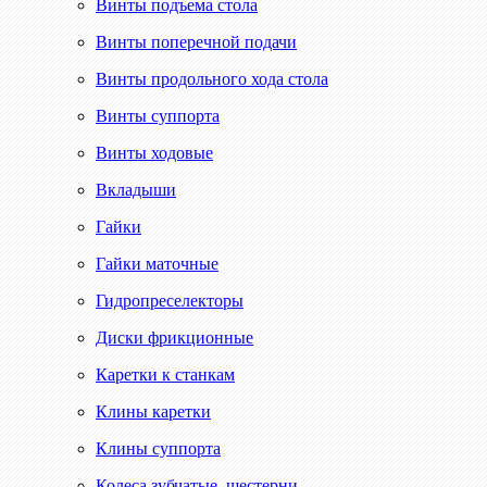
Винты подъема стола
Винты поперечной подачи
Винты продольного хода стола
Винты суппорта
Винты ходовые
Вкладыши
Гайки
Гайки маточные
Гидропреселекторы
Диски фрикционные
Каретки к станкам
Клины каретки
Клины суппорта
Колеса зубчатые, шестерни