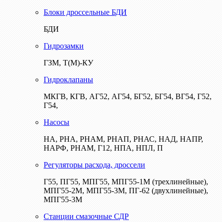
Блоки дроссельные БДИ
БДИ
Гидрозамки
ГЗМ, Т(М)-КУ
Гидроклапаны
МКГВ, КГВ, АГ52, АГ54, БГ52, БГ54, ВГ54, Г52,
Г54,
Насосы
НА, РНА, РНАМ, РНАП, РНАС, НАД, НАПР,
НАРФ, РНАМ, Г12, НПА, НПЛ, П
Регуляторы расхода, дроссели
Г55, ПГ55, МПГ55, МПГ55-1М (трехлинейные),
МПГ55-2М, МПГ55-3М, ПГ-62 (двухлинейные),
МПГ55-3М
Станции смазочные СДР