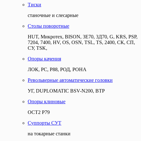
Тиски
станочные и слесарные
Столы поворотные
HUT, Микротех, BISON, 3Е70, 3Д70, G, KRS, PSP,
7204, 7400, HV, OS, OSN, TSL, TS, 2400, СК, СП,
СУ, TSK,
Опоры качения
ЛОК, РС, Р88, РОД, РОНА
Револьверные автоматические головки
УГ, DUPLOMATIC BSV-N200, ВТР
Опоры клиновые
ОСТ2 Р79
Суппорты СУТ
на токарные станки