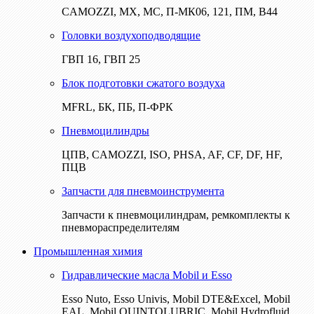
CAMOZZI, МХ, МС, П-МК06, 121, ПМ, В44
Головки воздухоподводящие
ГВП 16, ГВП 25
Блок подготовки сжатого воздуха
MFRL, БК, ПБ, П-ФРК
Пневмоцилиндры
ЦПВ, CAMOZZI, ISO, PHSA, AF, CF, DF, HF,
ПЦВ
Запчасти для пневмоинструмента
Запчасти к пневмоцилиндрам, ремкомплекты к
пневмораспределителям
Промышленная химия
Гидравлические масла Mobil и Esso
Esso Nuto, Esso Univis, Mobil DTE&Excel, Mobil
EAL, Mobil QUINTOLUBRIC, Mobil Hydrofluid,