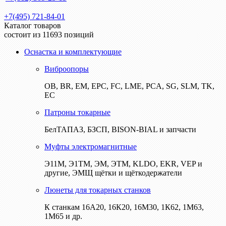
+7(495) 721-84-01
Каталог товаров
состоит из 11693 позиций
Оснастка и комплектующие
Виброопоры
ОВ, BR, EM, EPC, FC, LME, PCA, SG, SLM, TK,
EC
Патроны токарные
БелТАПАЗ, БЗСП, BISON-BIAL и запчасти
Муфты электромагнитные
Э11М, Э1ТМ, ЭМ, ЭТМ, KLDO, EKR, VEP и
другие, ЭМЩ щётки и щёткодержатели
Люнеты для токарных станков
К станкам 16А20, 16К20, 16М30, 1К62, 1М63,
1М65 и др.