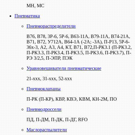
МН, МС
Пневматика
Пневмораспределители
В76, В78, 3Р-6, 5Р-6, В63-11А, В79-11А, В74-21А,
В71, В72, У712А, В64-1А (-2А; -3А), П-Р13, 5Р-6-
36х-3, А2, А3, А4, КТ, В71, В72,П-РК3.1 (П-РК3.2,
П-РК3.3, П-РК3.4, П-РК3.5, П-РК3.6, П-РК3.7), П-
РЭ 3/2,5, П-ЭПР, ПЭК
Уравновешиватели пневматические
21-ххх, 31-ххх, 52-ххх
Пневмоклапаны
П-РК (П-КР), КВР, КВЭ, КВМ, КН-2М, ПО
Пневмодроссели
ПД, П-ДМ, П-ДК, П-ДГ, RFO
Маслораспылители