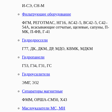
И-СЭ, СН-М
Фильтрующее оборудование
ФГМ, РЕГОТМАС, НГ16, АС42–5, ВС42–5, С42–
54А, всасывающие сетчатые, щелевые, сапуны, П-
МК, П-ФВ, Г-41
Гидродроссели
Г77, ДК, ДКМ, ДР, МДО, КВМК, МДКМ
Гидропанели
Г53, Г34, Г31, ГС
Гидроусилители
ЭМГ, Э32
Сепараторы магнитные
ФММ, ОРША-СМ50, Х43
Маслоуказатели МС, МН