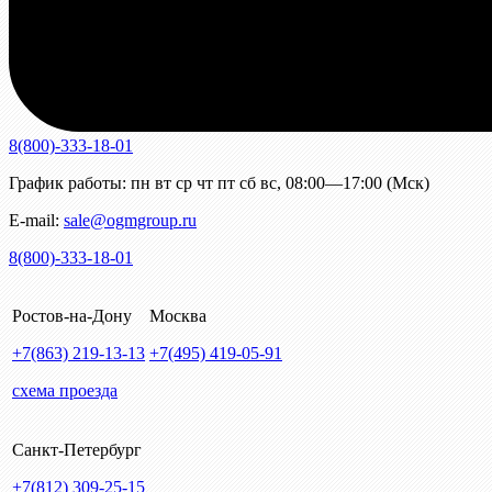
8(800)-333-18-01
График работы:
пн
вт
ср
чт
пт
сб
вс
,
08:00—17:00 (Мск)
E-mail:
sale@ogmgroup.ru
8(800)-333-18-01
Ростов-на-Дону
Москва
+7(863)
219-13-13
+7(495)
419-05-91
схема проезда
Санкт-Петербург
+7(812)
309-25-15