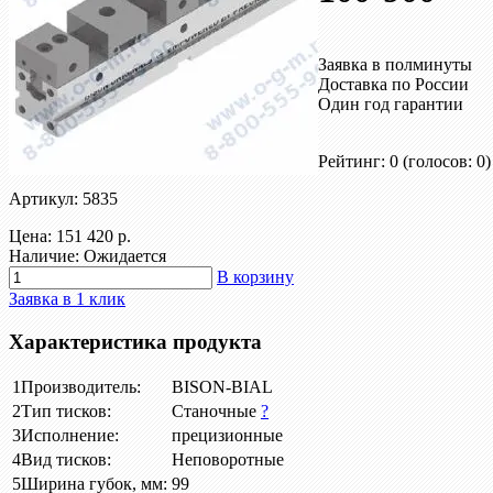
Заявка в полминуты
Доставка по России
Один год гарантии
Рейтинг: 0
(голосов: 0)
Артикул: 5835
Цена:
151 420 р.
Наличие: Ожидается
В корзину
Заявка в 1 клик
Характеристика продукта
1
Производитель:
BISON-BIAL
2
Тип тисков:
Станочные
?
3
Исполнение:
прецизионные
4
Вид тисков:
Неповоротные
5
Ширина губок, мм:
99