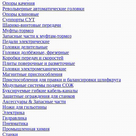
Опоры качения
Револьверные автоматические головки
Опоры клиновые
Суппорты СУТ
Шарико-винтовые передачи
Муфты-тормоз
Запасные части к муфтам-тормоз
Педали электрические
Головки делительные
Головки долбёжные, фрезерные
Коробки передач и скоростей
Плиты поверочные и разметочные
Головки электромеханические
Магнитные приспособления
Приспособления для правки и балансировки шлифкруга
Модульные системы подачи СОЖ
Буксируемые гибкие кабель-каналы
Защитные ограждения для станков
Аксессуары & Запасные части
Ножи для гильотины
Электрика
Гидравлика
Пневматика
Промышленная химия
Станки