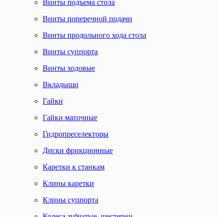
Винты подъема стола
Винты поперечной подачи
Винты продольного хода стола
Винты суппорта
Винты ходовые
Вкладыши
Гайки
Гайки маточные
Гидропреселекторы
Диски фрикционные
Каретки к станкам
Клины каретки
Клины суппорта
Колеса зубчатые, шестерни