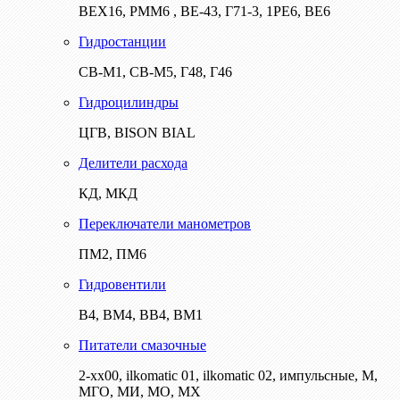
ВЕХ16, РММ6 , ВЕ-43, Г71-3, 1РЕ6, ВЕ6
Гидростанции
СВ-М1, СВ-М5, Г48, Г46
Гидроцилиндры
ЦГВ, BISON BIAL
Делители расхода
КД, МКД
Переключатели манометров
ПМ2, ПМ6
Гидровентили
В4, ВМ4, ВВ4, ВМ1
Питатели смазочные
2-хх00, ilkomatic 01, ilkomatic 02, импульсные, М,
МГО, МИ, МО, МХ