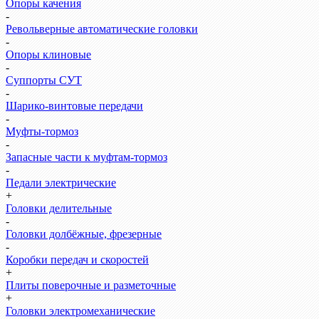
Опоры качения
-
Револьверные автоматические головки
-
Опоры клиновые
-
Суппорты СУТ
-
Шарико-винтовые передачи
-
Муфты-тормоз
-
Запасные части к муфтам-тормоз
-
Педали электрические
+
Головки делительные
-
Головки долбёжные, фрезерные
-
Коробки передач и скоростей
+
Плиты поверочные и разметочные
+
Головки электромеханические