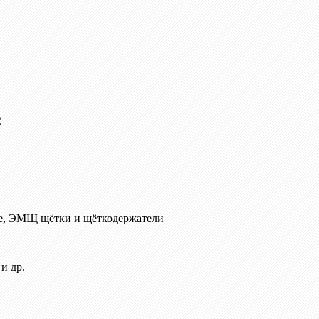
C
е, ЭМЩ щётки и щёткодержатели
и др.