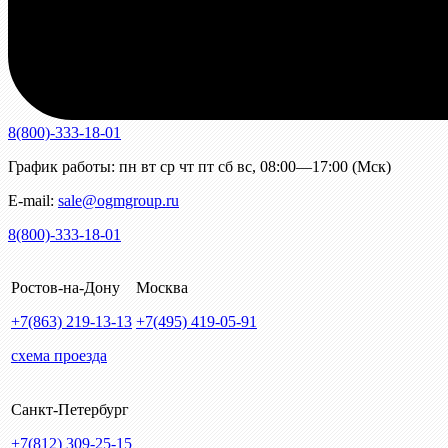
8(800)-333-18-01
График работы:
пн
вт
ср
чт
пт
сб
вс
,
08:00—17:00 (Мск)
E-mail:
sale@ogmgroup.ru
8(800)-333-18-01
Ростов-на-Дону
Москва
+7(863)
219-13-13
+7(495)
419-05-91
схема проезда
Санкт-Петербург
+7(812)
309-25-15