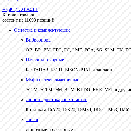
+7(495) 721-84-01
Каталог товаров
состоит из 11693 позиций
Оснастка и комплектующие
Виброопоры
ОВ, BR, EM, EPC, FC, LME, PCA, SG, SLM, TK, E
Патроны токарные
БелТАПАЗ, БЗСП, BISON-BIAL и запчасти
Муфты электромагнитные
Э11М, Э1ТМ, ЭМ, ЭТМ, KLDO, EKR, VEP и други
Люнеты для токарных станков
К станкам 16А20, 16К20, 16М30, 1К62, 1М63, 1М65 
Тиски
станочные и слесарные