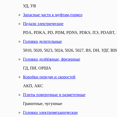
УД, УВ
Запасные части к муфтам-тормоз
Педали электрические
PDA, PDKA, PD, PDM, PDNS, PDKS, ПЭ, PDABT
Головки делительные
5010, 5020, 5023, 5024, 5026, 5027, BS, DH, УДГ, BI
Головки долбёжные, фрезерные
ГД, ПИ, ОРША
Коробки передач и скоростей
АКП, АКС
Плиты поверочные и разметочные
Гранитные, чугунные
Головки электромеханические