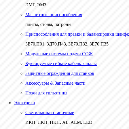
ЭМГ, ЭМЗ
Магнитные приспособления
плиты, столы, патроны
Приспособления для правки и балансировки шлифк
3Е70.П01, 3Д70.П43, 3Е70.П32, 3Е70.П35
Модульные системы подачи СОЖ
Буксируемые гибкие кабель-каналы
Защитные ограждения для станков
Аксессуары & Запасные части
Ножи для гильотины
Электрика
Светильники станочные
ИКП, ЛКП, НКП, AL, ALM, LED