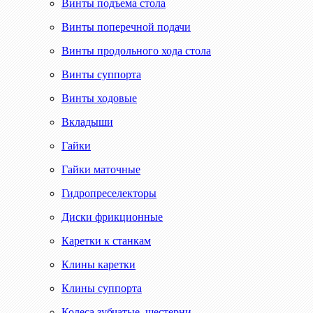
Винты подъема стола
Винты поперечной подачи
Винты продольного хода стола
Винты суппорта
Винты ходовые
Вкладыши
Гайки
Гайки маточные
Гидропреселекторы
Диски фрикционные
Каретки к станкам
Клины каретки
Клины суппорта
Колеса зубчатые, шестерни