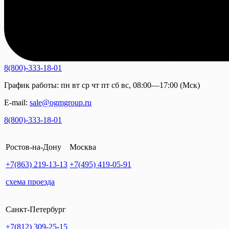
8(800)-333-18-01
График работы:
пн
вт
ср
чт
пт
сб
вс
,
08:00—17:00 (Мск)
E-mail:
sale@ogmgroup.ru
8(800)-333-18-01
Ростов-на-Дону
Москва
+7(863)
219-13-13
+7(495)
419-05-91
схема проезда
Санкт-Петербург
+7(812)
309-25-15