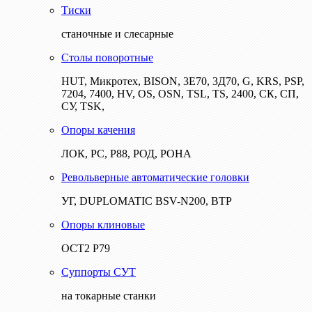
Тиски
станочные и слесарные
Столы поворотные
HUT, Микротех, BISON, 3Е70, 3Д70, G, KRS, PSP,
7204, 7400, HV, OS, OSN, TSL, TS, 2400, СК, СП,
СУ, TSK,
Опоры качения
ЛОК, РС, Р88, РОД, РОНА
Револьверные автоматические головки
УГ, DUPLOMATIC BSV-N200, ВТР
Опоры клиновые
ОСТ2 Р79
Суппорты СУТ
на токарные станки