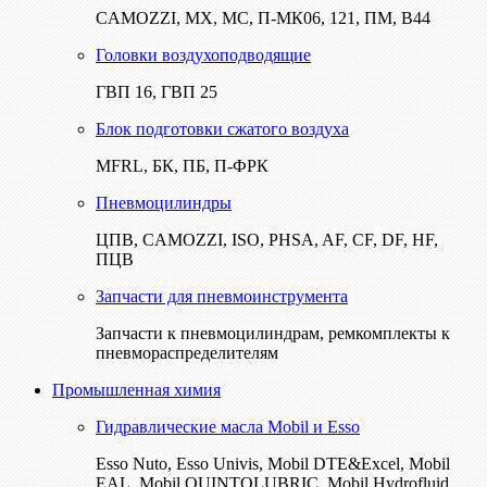
CAMOZZI, МХ, МС, П-МК06, 121, ПМ, В44
Головки воздухоподводящие
ГВП 16, ГВП 25
Блок подготовки сжатого воздуха
MFRL, БК, ПБ, П-ФРК
Пневмоцилиндры
ЦПВ, CAMOZZI, ISO, PHSA, AF, CF, DF, HF,
ПЦВ
Запчасти для пневмоинструмента
Запчасти к пневмоцилиндрам, ремкомплекты к
пневмораспределителям
Промышленная химия
Гидравлические масла Mobil и Esso
Esso Nuto, Esso Univis, Mobil DTE&Excel, Mobil
EAL, Mobil QUINTOLUBRIC, Mobil Hydrofluid,