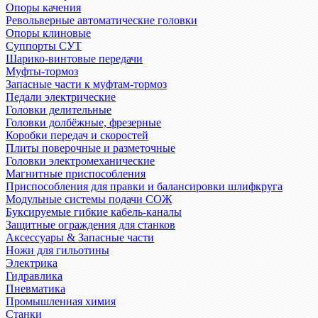
Опоры качения
Револьверные автоматические головки
Опоры клиновые
Суппорты СУТ
Шарико-винтовые передачи
Муфты-тормоз
Запасные части к муфтам-тормоз
Педали электрические
Головки делительные
Головки долбёжные, фрезерные
Коробки передач и скоростей
Плиты поверочные и разметочные
Головки электромеханические
Магнитные приспособления
Приспособления для правки и балансировки шлифкруга
Модульные системы подачи СОЖ
Буксируемые гибкие кабель-каналы
Защитные ограждения для станков
Аксессуары & Запасные части
Ножи для гильотины
Электрика
Гидравлика
Пневматика
Промышленная химия
Станки