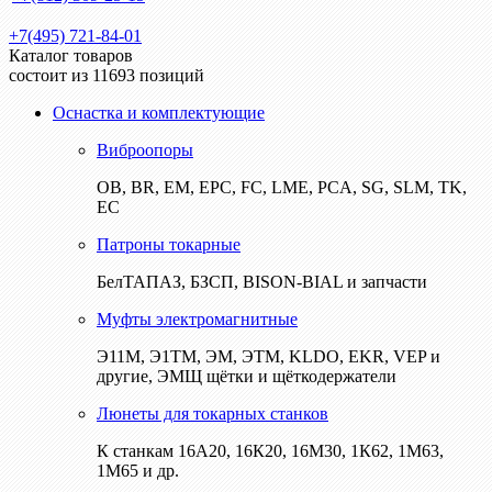
+7(495) 721-84-01
Каталог товаров
состоит из 11693 позиций
Оснастка и комплектующие
Виброопоры
ОВ, BR, EM, EPC, FC, LME, PCA, SG, SLM, TK,
EC
Патроны токарные
БелТАПАЗ, БЗСП, BISON-BIAL и запчасти
Муфты электромагнитные
Э11М, Э1ТМ, ЭМ, ЭТМ, KLDO, EKR, VEP и
другие, ЭМЩ щётки и щёткодержатели
Люнеты для токарных станков
К станкам 16А20, 16К20, 16М30, 1К62, 1М63,
1М65 и др.