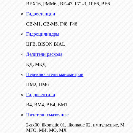
ВЕХ16, РММ6 , ВЕ-43, Г71-3, 1РЕ6, ВЕ6
Гидростанции
СВ-М1, СВ-М5, Г48, Г46
Гидроцилиндры
ЦГВ, BISON BIAL
Делители расхода
КД, МКД
Переключатели манометров
ПМ2, ПМ6
Гидровентили
В4, ВМ4, ВВ4, ВМ1
Питатели смазочные
2-хх00, ilkomatic 01, ilkomatic 02, импульсные, М,
МГО, МИ, МО, МХ