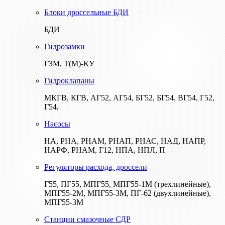
Блоки дроссельные БДИ
БДИ
Гидрозамки
ГЗМ, Т(М)-КУ
Гидроклапаны
МКГВ, КГВ, АГ52, АГ54, БГ52, БГ54, ВГ54, Г52,
Г54,
Насосы
НА, РНА, РНАМ, РНАП, РНАС, НАД, НАПР,
НАРФ, РНАМ, Г12, НПА, НПЛ, П
Регуляторы расхода, дроссели
Г55, ПГ55, МПГ55, МПГ55-1М (трехлинейные),
МПГ55-2М, МПГ55-3М, ПГ-62 (двухлинейные),
МПГ55-3М
Станции смазочные СДР