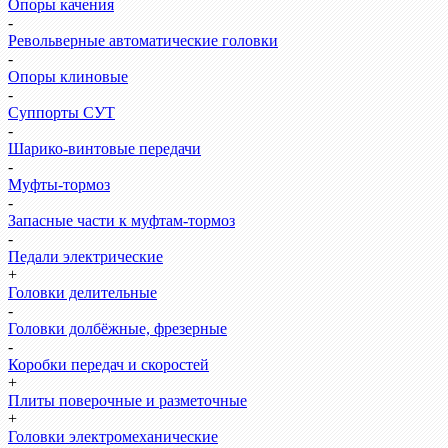
Опоры качения
-
Револьверные автоматические головки
-
Опоры клиновые
-
Суппорты СУТ
-
Шарико-винтовые передачи
-
Муфты-тормоз
-
Запасные части к муфтам-тормоз
-
Педали электрические
+
Головки делительные
-
Головки долбёжные, фрезерные
-
Коробки передач и скоростей
+
Плиты поверочные и разметочные
+
Головки электромеханические