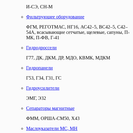
И-СЭ, СН-М
Фильтрующее оборудование
ФГМ, РЕГОТМАС, НГ16, АС42–5, ВС42–5, С42–
54А, всасывающие сетчатые, щелевые, сапуны, П-
МК, П-ФВ, Г-41
Гидродроссели
Г77, ДК, ДКМ, ДР, МДО, КВМК, МДКМ
Гидропанели
Г53, Г34, Г31, ГС
Гидроусилители
ЭМГ, Э32
Сепараторы магнитные
ФММ, ОРША-СМ50, Х43
Маслоуказатели МС, МН