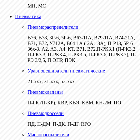
МН, МС
Пневматика
Пневмораспределители
В76, В78, 3Р-6, 5Р-6, В63-11А, В79-11А, В74-21А,
В71, В72, У712А, В64-1А (-2А; -3А), П-Р13, 5Р-6-
36х-3, А2, А3, А4, КТ, В71, В72,П-РК3.1 (П-РК3.2,
П-РК3.3, П-РК3.4, П-РК3.5, П-РК3.6, П-РК3.7), П-
РЭ 3/2,5, П-ЭПР, ПЭК
Уравновешиватели пневматические
21-ххх, 31-ххх, 52-ххх
Пневмоклапаны
П-РК (П-КР), КВР, КВЭ, КВМ, КН-2М, ПО
Пневмодроссели
ПД, П-ДМ, П-ДК, П-ДГ, RFO
Маслораспылители