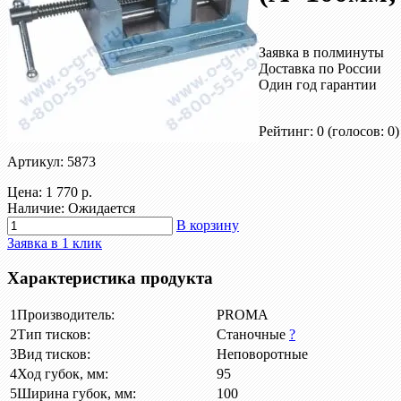
Заявка в полминуты
Доставка по России
Один год гарантии
Рейтинг: 0
(голосов: 0)
Артикул: 5873
Цена:
1 770 р.
Наличие: Ожидается
В корзину
Заявка в 1 клик
Характеристика продукта
1
Производитель:
PROMA
2
Тип тисков:
Станочные
?
3
Вид тисков:
Неповоротные
4
Ход губок, мм:
95
5
Ширина губок, мм:
100