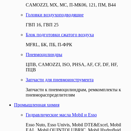
CAMOZZI, МХ, МС, П-МК06, 121, ПМ, В44
Головки воздухоподводящие
ГВП 16, ГВП 25
Блок подготовки сжатого воздуха
MFRL, БК, ПБ, П-ФРК
Пневмоцилиндры
ЦПВ, CAMOZZI, ISO, PHSA, AF, CF, DF, HF,
ПЦВ
Запчасти для пневмоинструмента
Запчасти к пневмоцилиндрам, ремкомплекты к
пневмораспределителям
Промышленная химия
Гидравлические масла Mobil и Esso
Esso Nuto, Esso Univis, Mobil DTE&Excel, Mobil
EAL, Mobil QUINTOLUBRIC, Mobil Hydrofluid,