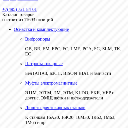
+7(495) 721-84-01
Каталог товаров
состоит из 11693 позиций
Оснастка и комплектующие
Виброопоры
ОВ, BR, EM, EPC, FC, LME, PCA, SG, SLM, TK,
EC
Патроны токарные
БелТАПАЗ, БЗСП, BISON-BIAL и запчасти
Муфты электромагнитные
Э11М, Э1ТМ, ЭМ, ЭТМ, KLDO, EKR, VEP и
другие, ЭМЩ щётки и щёткодержатели
Люнеты для токарных станков
К станкам 16А20, 16К20, 16М30, 1К62, 1М63,
1М65 и др.