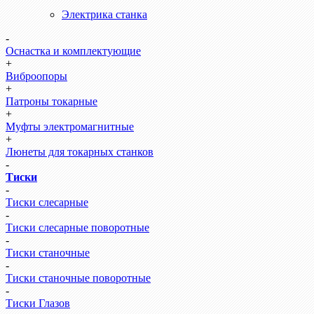
Электрика станка
-
Оснастка и комплектующие
+
Виброопоры
+
Патроны токарные
+
Муфты электромагнитные
+
Люнеты для токарных станков
-
Тиски
-
Тиски слесарные
-
Тиски слесарные поворотные
-
Тиски станочные
-
Тиски станочные поворотные
-
Тиски Глазов