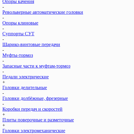
Опоры качения
-
Револьверные автоматические головки
-
Опоры клиновые
-
Суппорты СУТ
-
Шарико-винтовые передачи
-
Муфты-тормоз
-
Запасные части к муфтам-тормоз
-
Педали электрические
+
Головки делительные
-
Головки долбёжные, фрезерные
-
Коробки передач и скоростей
+
Плиты поверочные и разметочные
+
Головки электромеханические