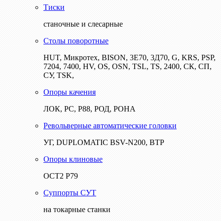
Тиски
станочные и слесарные
Столы поворотные
HUT, Микротех, BISON, 3Е70, 3Д70, G, KRS, PSP,
7204, 7400, HV, OS, OSN, TSL, TS, 2400, СК, СП,
СУ, TSK,
Опоры качения
ЛОК, РС, Р88, РОД, РОНА
Револьверные автоматические головки
УГ, DUPLOMATIC BSV-N200, ВТР
Опоры клиновые
ОСТ2 Р79
Суппорты СУТ
на токарные станки