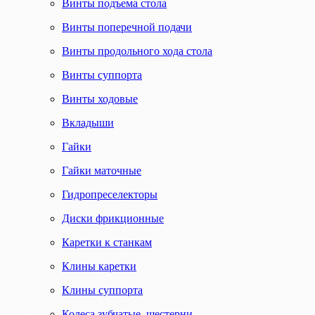
Винты подъема стола
Винты поперечной подачи
Винты продольного хода стола
Винты суппорта
Винты ходовые
Вкладыши
Гайки
Гайки маточные
Гидропреселекторы
Диски фрикционные
Каретки к станкам
Клины каретки
Клины суппорта
Колеса зубчатые, шестерни