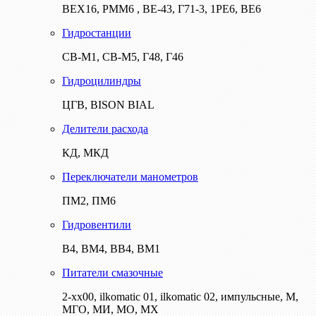
ВЕХ16, РММ6 , ВЕ-43, Г71-3, 1РЕ6, ВЕ6
Гидростанции
СВ-М1, СВ-М5, Г48, Г46
Гидроцилиндры
ЦГВ, BISON BIAL
Делители расхода
КД, МКД
Переключатели манометров
ПМ2, ПМ6
Гидровентили
В4, ВМ4, ВВ4, ВМ1
Питатели смазочные
2-хх00, ilkomatic 01, ilkomatic 02, импульсные, М,
МГО, МИ, МО, МХ