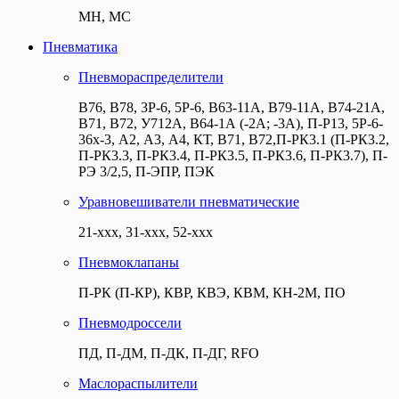
МН, МС
Пневматика
Пневмораспределители
В76, В78, 3Р-6, 5Р-6, В63-11А, В79-11А, В74-21А,
В71, В72, У712А, В64-1А (-2А; -3А), П-Р13, 5Р-6-
36х-3, А2, А3, А4, КТ, В71, В72,П-РК3.1 (П-РК3.2,
П-РК3.3, П-РК3.4, П-РК3.5, П-РК3.6, П-РК3.7), П-
РЭ 3/2,5, П-ЭПР, ПЭК
Уравновешиватели пневматические
21-ххх, 31-ххх, 52-ххх
Пневмоклапаны
П-РК (П-КР), КВР, КВЭ, КВМ, КН-2М, ПО
Пневмодроссели
ПД, П-ДМ, П-ДК, П-ДГ, RFO
Маслораспылители