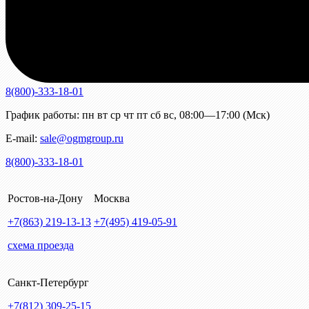
8(800)-333-18-01
График работы:
пн
вт
ср
чт
пт
сб
вс
,
08:00—17:00 (Мск)
E-mail:
sale@ogmgroup.ru
8(800)-333-18-01
Ростов-на-Дону
Москва
+7(863)
219-13-13
+7(495)
419-05-91
схема проезда
Санкт-Петербург
+7(812)
309-25-15