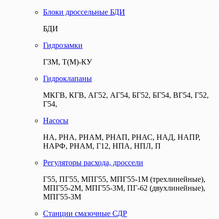
Блоки дроссельные БДИ
БДИ
Гидрозамки
ГЗМ, Т(М)-КУ
Гидроклапаны
МКГВ, КГВ, АГ52, АГ54, БГ52, БГ54, ВГ54, Г52,
Г54,
Насосы
НА, РНА, РНАМ, РНАП, РНАС, НАД, НАПР,
НАРФ, РНАМ, Г12, НПА, НПЛ, П
Регуляторы расхода, дроссели
Г55, ПГ55, МПГ55, МПГ55-1М (трехлинейные),
МПГ55-2М, МПГ55-3М, ПГ-62 (двухлинейные),
МПГ55-3М
Станции смазочные СДР