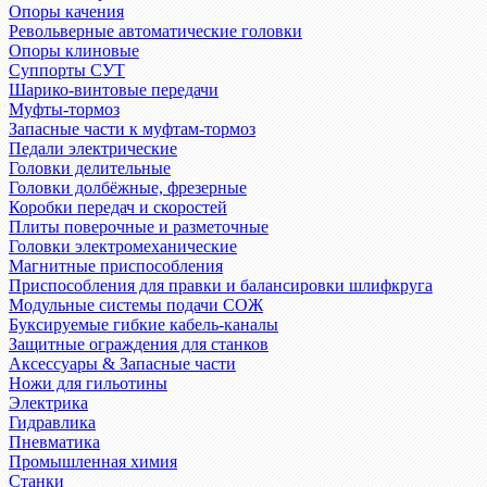
Опоры качения
Револьверные автоматические головки
Опоры клиновые
Суппорты СУТ
Шарико-винтовые передачи
Муфты-тормоз
Запасные части к муфтам-тормоз
Педали электрические
Головки делительные
Головки долбёжные, фрезерные
Коробки передач и скоростей
Плиты поверочные и разметочные
Головки электромеханические
Магнитные приспособления
Приспособления для правки и балансировки шлифкруга
Модульные системы подачи СОЖ
Буксируемые гибкие кабель-каналы
Защитные ограждения для станков
Аксессуары & Запасные части
Ножи для гильотины
Электрика
Гидравлика
Пневматика
Промышленная химия
Станки