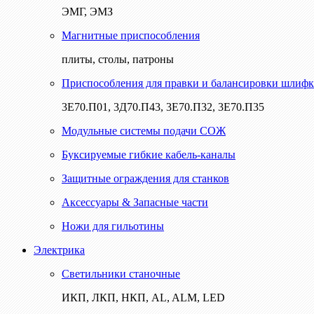
ЭМГ, ЭМЗ
Магнитные приспособления
плиты, столы, патроны
Приспособления для правки и балансировки шлифк
3Е70.П01, 3Д70.П43, 3Е70.П32, 3Е70.П35
Модульные системы подачи СОЖ
Буксируемые гибкие кабель-каналы
Защитные ограждения для станков
Аксессуары & Запасные части
Ножи для гильотины
Электрика
Светильники станочные
ИКП, ЛКП, НКП, AL, ALM, LED