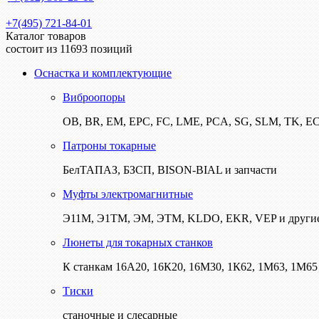
+7(495) 721-84-01
Каталог товаров
состоит из 11693 позиций
Оснастка и комплектующие
Виброопоры
ОВ, BR, EM, EPC, FC, LME, PCA, SG, SLM, TK, E
Патроны токарные
БелТАПАЗ, БЗСП, BISON-BIAL и запчасти
Муфты электромагнитные
Э11М, Э1ТМ, ЭМ, ЭТМ, KLDO, EKR, VEP и други
Люнеты для токарных станков
К станкам 16А20, 16К20, 16М30, 1К62, 1М63, 1М65 
Тиски
станочные и слесарные