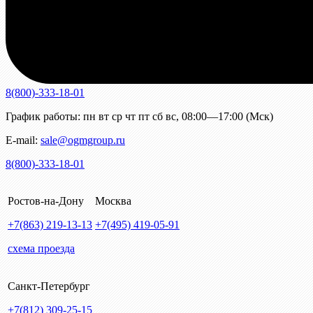
8(800)-333-18-01
График работы:
пн
вт
ср
чт
пт
сб
вс
,
08:00—17:00 (Мск)
E-mail:
sale@ogmgroup.ru
8(800)-333-18-01
Ростов-на-Дону
Москва
+7(863)
219-13-13
+7(495)
419-05-91
схема проезда
Санкт-Петербург
+7(812)
309-25-15