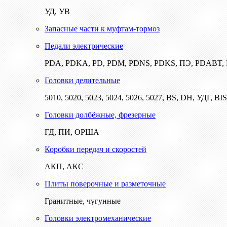
УД, УВ
Запасные части к муфтам-тормоз
Педали электрические
PDA, PDKA, PD, PDM, PDNS, PDKS, ПЭ, PDABT
Головки делительные
5010, 5020, 5023, 5024, 5026, 5027, BS, DH, УДГ, BI
Головки долбёжные, фрезерные
ГД, ПИ, ОРША
Коробки передач и скоростей
АКП, АКС
Плиты поверочные и разметочные
Гранитные, чугунные
Головки электромеханические