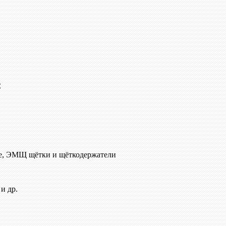
C
е, ЭМЩ щётки и щёткодержатели
и др.