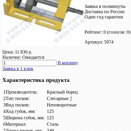
Заявка в полминуты
Доставка по России
Один год гарантии
Рейтинг: 0
(голосов: 0)
Артикул: 5974
Цена:
11 830 р.
Наличие: Ожидается
В корзину
Заявка в 1 клик
Характеристика продукта
1
Производитель:
Красный борец
2
Тип тисков:
Слесарные
?
3
Вид тисков:
Неповоротные
4
Ход губок, мм:
125
5
Ширина губок, мм:
125
6
Материал:
Сталь
7
Длина тисков, мм:
349