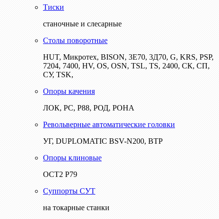
Тиски
станочные и слесарные
Столы поворотные
HUT, Микротех, BISON, 3Е70, 3Д70, G, KRS, PSP,
7204, 7400, HV, OS, OSN, TSL, TS, 2400, СК, СП,
СУ, TSK,
Опоры качения
ЛОК, РС, Р88, РОД, РОНА
Револьверные автоматические головки
УГ, DUPLOMATIC BSV-N200, ВТР
Опоры клиновые
ОСТ2 Р79
Суппорты СУТ
на токарные станки