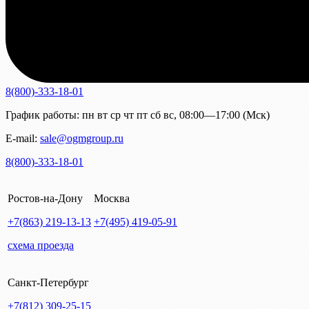
8(800)-333-18-01
График работы:
пн
вт
ср
чт
пт
сб
вс
,
08:00—17:00 (Мск)
E-mail:
sale@ogmgroup.ru
8(800)-333-18-01
Ростов-на-Дону
Москва
+7(863)
219-13-13
+7(495)
419-05-91
схема проезда
Санкт-Петербург
+7(812)
309-25-15