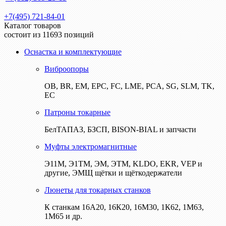
+7(495) 721-84-01
Каталог товаров
состоит из 11693 позиций
Оснастка и комплектующие
Виброопоры
ОВ, BR, EM, EPC, FC, LME, PCA, SG, SLM, TK,
EC
Патроны токарные
БелТАПАЗ, БЗСП, BISON-BIAL и запчасти
Муфты электромагнитные
Э11М, Э1ТМ, ЭМ, ЭТМ, KLDO, EKR, VEP и
другие, ЭМЩ щётки и щёткодержатели
Люнеты для токарных станков
К станкам 16А20, 16К20, 16М30, 1К62, 1М63,
1М65 и др.