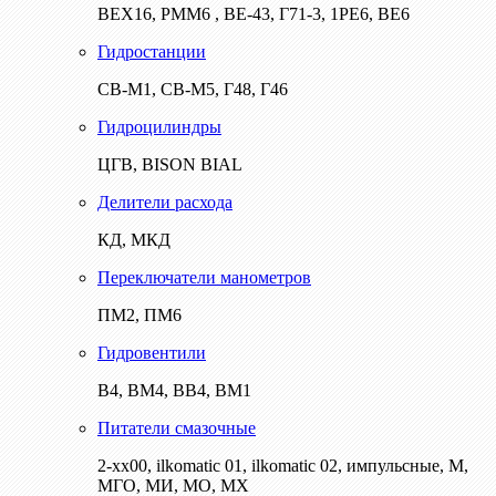
ВЕХ16, РММ6 , ВЕ-43, Г71-3, 1РЕ6, ВЕ6
Гидростанции
СВ-М1, СВ-М5, Г48, Г46
Гидроцилиндры
ЦГВ, BISON BIAL
Делители расхода
КД, МКД
Переключатели манометров
ПМ2, ПМ6
Гидровентили
В4, ВМ4, ВВ4, ВМ1
Питатели смазочные
2-хх00, ilkomatic 01, ilkomatic 02, импульсные, М,
МГО, МИ, МО, МХ