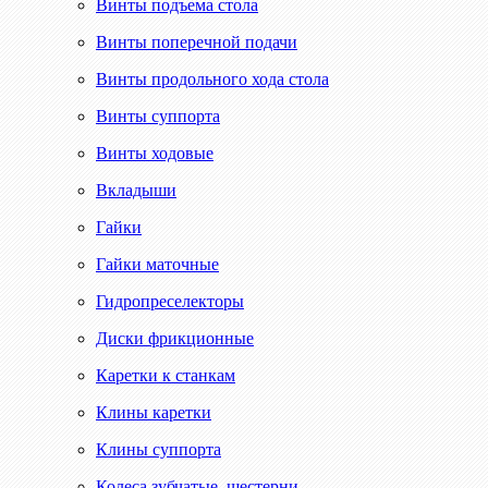
Винты подъема стола
Винты поперечной подачи
Винты продольного хода стола
Винты суппорта
Винты ходовые
Вкладыши
Гайки
Гайки маточные
Гидропреселекторы
Диски фрикционные
Каретки к станкам
Клины каретки
Клины суппорта
Колеса зубчатые, шестерни