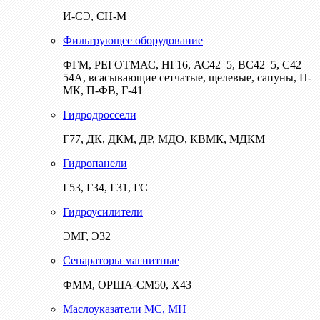
И-СЭ, СН-М
Фильтрующее оборудование
ФГМ, РЕГОТМАС, НГ16, АС42–5, ВС42–5, С42–
54А, всасывающие сетчатые, щелевые, сапуны, П-
МК, П-ФВ, Г-41
Гидродроссели
Г77, ДК, ДКМ, ДР, МДО, КВМК, МДКМ
Гидропанели
Г53, Г34, Г31, ГС
Гидроусилители
ЭМГ, Э32
Сепараторы магнитные
ФММ, ОРША-СМ50, Х43
Маслоуказатели МС, МН