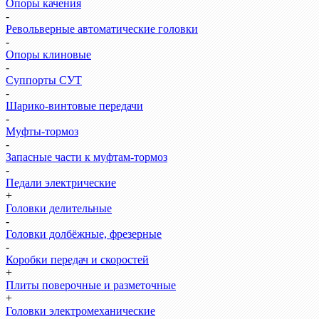
Опоры качения
-
Револьверные автоматические головки
-
Опоры клиновые
-
Суппорты СУТ
-
Шарико-винтовые передачи
-
Муфты-тормоз
-
Запасные части к муфтам-тормоз
-
Педали электрические
+
Головки делительные
-
Головки долбёжные, фрезерные
-
Коробки передач и скоростей
+
Плиты поверочные и разметочные
+
Головки электромеханические