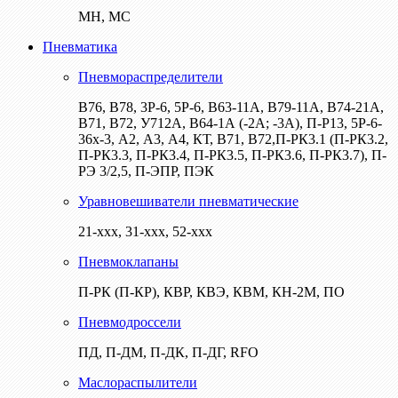
МН, МС
Пневматика
Пневмораспределители
В76, В78, 3Р-6, 5Р-6, В63-11А, В79-11А, В74-21А,
В71, В72, У712А, В64-1А (-2А; -3А), П-Р13, 5Р-6-
36х-3, А2, А3, А4, КТ, В71, В72,П-РК3.1 (П-РК3.2,
П-РК3.3, П-РК3.4, П-РК3.5, П-РК3.6, П-РК3.7), П-
РЭ 3/2,5, П-ЭПР, ПЭК
Уравновешиватели пневматические
21-ххх, 31-ххх, 52-ххх
Пневмоклапаны
П-РК (П-КР), КВР, КВЭ, КВМ, КН-2М, ПО
Пневмодроссели
ПД, П-ДМ, П-ДК, П-ДГ, RFO
Маслораспылители