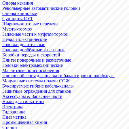
Опоры качения
Револьверные автоматические головки
Опоры клиновые
Суппорты СУТ
Шарико-винтовые передачи
Муфты-тормоз
Запасные части к муфтам-тормоз
Педали электрические
Головки делительные
Головки долбёжные, фрезерные
Коробки передач и скоростей
Плиты поверочные и разметочные
Головки электромеханические
Магнитные приспособления
Приспособления для правки и балансировки шлифкруга
Модульные системы подачи СОЖ
Буксируемые гибкие кабель-каналы
Защитные ограждения для станков
Аксессуары & Запасные части
Ножи для гильотины
Электрика
Гидравлика
Пневматика
Промышленная химия
Станки