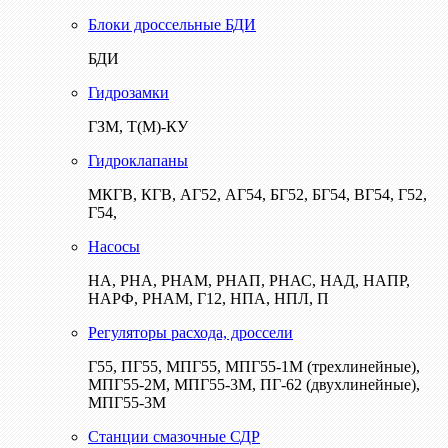
Блоки дроссельные БДИ
БДИ
Гидрозамки
ГЗМ, Т(М)-КУ
Гидроклапаны
МКГВ, КГВ, АГ52, АГ54, БГ52, БГ54, ВГ54, Г52,
Г54,
Насосы
НА, РНА, РНАМ, РНАП, РНАС, НАД, НАПР,
НАРФ, РНАМ, Г12, НПА, НПЛ, П
Регуляторы расхода, дроссели
Г55, ПГ55, МПГ55, МПГ55-1М (трехлинейные),
МПГ55-2М, МПГ55-3М, ПГ-62 (двухлинейные),
МПГ55-3М
Станции смазочные СДР