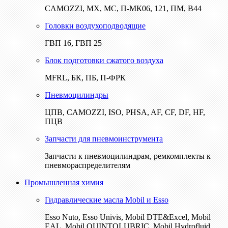
CAMOZZI, МХ, МС, П-МК06, 121, ПМ, В44
Головки воздухоподводящие
ГВП 16, ГВП 25
Блок подготовки сжатого воздуха
MFRL, БК, ПБ, П-ФРК
Пневмоцилиндры
ЦПВ, CAMOZZI, ISO, PHSA, AF, CF, DF, HF,
ПЦВ
Запчасти для пневмоинструмента
Запчасти к пневмоцилиндрам, ремкомплекты к
пневмораспределителям
Промышленная химия
Гидравлические масла Mobil и Esso
Esso Nuto, Esso Univis, Mobil DTE&Excel, Mobil
EAL, Mobil QUINTOLUBRIC, Mobil Hydrofluid,