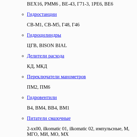
ВЕХ16, РММ6 , ВЕ-43, Г71-3, 1РЕ6, ВЕ6
Гидростанции
СВ-М1, СВ-М5, Г48, Г46
Гидроцилиндры
ЦГВ, BISON BIAL
Делители расхода
КД, МКД
Переключатели манометров
ПМ2, ПМ6
Гидровентили
В4, ВМ4, ВВ4, ВМ1
Питатели смазочные
2-хх00, ilkomatic 01, ilkomatic 02, импульсные, М,
МГО, МИ, МО, МХ