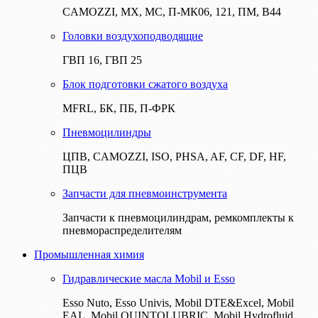
CAMOZZI, МХ, МС, П-МК06, 121, ПМ, В44
Головки воздухоподводящие
ГВП 16, ГВП 25
Блок подготовки сжатого воздуха
MFRL, БК, ПБ, П-ФРК
Пневмоцилиндры
ЦПВ, CAMOZZI, ISO, PHSA, AF, CF, DF, HF,
ПЦВ
Запчасти для пневмоинструмента
Запчасти к пневмоцилиндрам, ремкомплекты к
пневмораспределителям
Промышленная химия
Гидравлические масла Mobil и Esso
Esso Nuto, Esso Univis, Mobil DTE&Excel, Mobil
EAL, Mobil QUINTOLUBRIC, Mobil Hydrofluid,