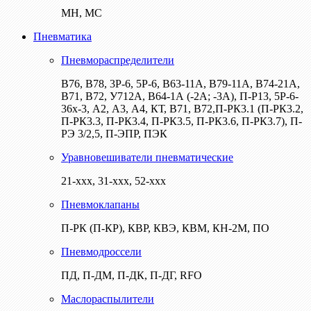
МН, МС
Пневматика
Пневмораспределители
В76, В78, 3Р-6, 5Р-6, В63-11А, В79-11А, В74-21А,
В71, В72, У712А, В64-1А (-2А; -3А), П-Р13, 5Р-6-
36х-3, А2, А3, А4, КТ, В71, В72,П-РК3.1 (П-РК3.2,
П-РК3.3, П-РК3.4, П-РК3.5, П-РК3.6, П-РК3.7), П-
РЭ 3/2,5, П-ЭПР, ПЭК
Уравновешиватели пневматические
21-ххх, 31-ххх, 52-ххх
Пневмоклапаны
П-РК (П-КР), КВР, КВЭ, КВМ, КН-2М, ПО
Пневмодроссели
ПД, П-ДМ, П-ДК, П-ДГ, RFO
Маслораспылители