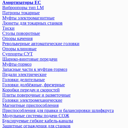
Амортизаторы EC
Виброопоры тип LM
Патроны токарные
Муфты электромагнитные
Люнеты для токарных станков
Тиски
Столы поворотные
Опоры качения
Револьверные автоматические головки
Опоры клиновые
Суппорты СУТ
Шарико-винтовые передачи
Муфты-тормоз
Запасные части к муфтам-тормоз
Педали электрические
Головки делительные
Головки долбёжные, фрезерные
Коробки передач и скоростей
Плиты поверочные и разметочные
Головки электромеханические
Магнитные приспособления
Приспособления для правки и балансировки шлифкруга
Модульные системы подачи СОЖ
Буксируемые гибкие кабель-каналы
Защитные ограждения для станков