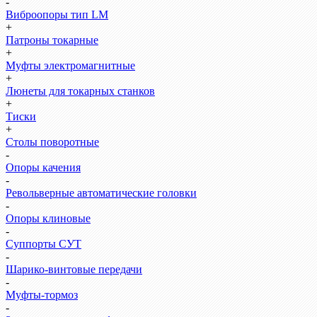
-
Виброопоры тип LM
+
Патроны токарные
+
Муфты электромагнитные
+
Люнеты для токарных станков
+
Тиски
+
Столы поворотные
-
Опоры качения
-
Револьверные автоматические головки
-
Опоры клиновые
-
Суппорты СУТ
-
Шарико-винтовые передачи
-
Муфты-тормоз
-