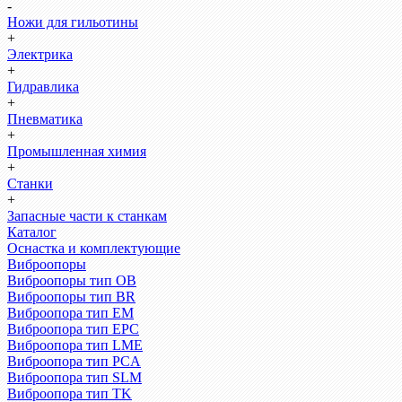
-
Ножи для гильотины
+
Электрика
+
Гидравлика
+
Пневматика
+
Промышленная химия
+
Станки
+
Запасные части к станкам
Каталог
Оснастка и комплектующие
Виброопоры
Виброопоры тип ОВ
Виброопоры тип BR
Виброопора тип EM
Виброопора тип EPC
Виброопора тип LME
Виброопора тип PCA
Виброопора тип SLM
Виброопора тип TK