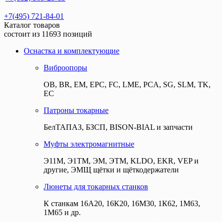
+7(495) 721-84-01
Каталог товаров
состоит из 11693 позиций
Оснастка и комплектующие
Виброопоры
ОВ, BR, EM, EPC, FC, LME, PCA, SG, SLM, TK,
EC
Патроны токарные
БелТАПАЗ, БЗСП, BISON-BIAL и запчасти
Муфты электромагнитные
Э11М, Э1ТМ, ЭМ, ЭТМ, KLDO, EKR, VEP и
другие, ЭМЩ щётки и щёткодержатели
Люнеты для токарных станков
К станкам 16А20, 16К20, 16М30, 1К62, 1М63,
1М65 и др.