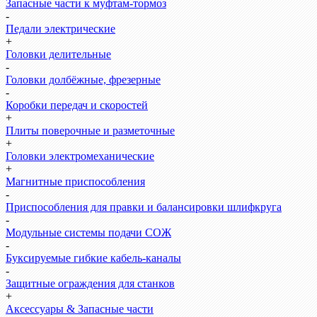
Запасные части к муфтам-тормоз
-
Педали электрические
+
Головки делительные
-
Головки долбёжные, фрезерные
-
Коробки передач и скоростей
+
Плиты поверочные и разметочные
+
Головки электромеханические
+
Магнитные приспособления
-
Приспособления для правки и балансировки шлифкруга
-
Модульные системы подачи СОЖ
-
Буксируемые гибкие кабель-каналы
-
Защитные ограждения для станков
+
Аксессуары & Запасные части