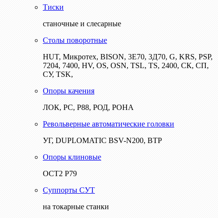
Тиски
станочные и слесарные
Столы поворотные
HUT, Микротех, BISON, 3Е70, 3Д70, G, KRS, PSP,
7204, 7400, HV, OS, OSN, TSL, TS, 2400, СК, СП,
СУ, TSK,
Опоры качения
ЛОК, РС, Р88, РОД, РОНА
Револьверные автоматические головки
УГ, DUPLOMATIC BSV-N200, ВТР
Опоры клиновые
ОСТ2 Р79
Суппорты СУТ
на токарные станки