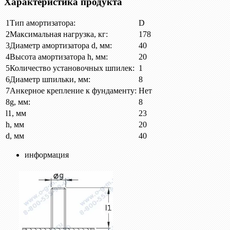
Характеристика продукта
1
Тип амортизатора:
D
2
Максимальная нагрузка, кг:
178
3
Диаметр амортизатора d, мм:
40
4
Высота амортизатора h, мм:
20
5
Количество установочных шпилек:
1
6
Диаметр шпильки, мм:
8
7
Анкерное крепление к фундаменту:
Нет
8
g, мм:
8
l1, мм
23
h, мм
20
d, мм
40
информация