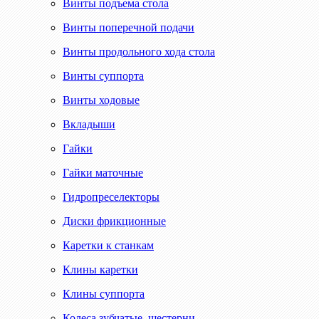
Винты подъема стола
Винты поперечной подачи
Винты продольного хода стола
Винты суппорта
Винты ходовые
Вкладыши
Гайки
Гайки маточные
Гидропреселекторы
Диски фрикционные
Каретки к станкам
Клины каретки
Клины суппорта
Колеса зубчатые, шестерни