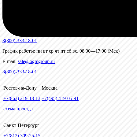
8(800)-333-18-01
График работы:
пн
вт
ср
чт
пт
сб
вс
,
08:00—17:00 (Мск)
E-mail:
sale@ogmgroup.ru
8(800)-333-18-01
Ростов-на-Дону
Москва
+7(863)
219-13-13
+7(495)
419-05-91
схема проезда
Санкт-Петербург
+7(812)
309-25-15