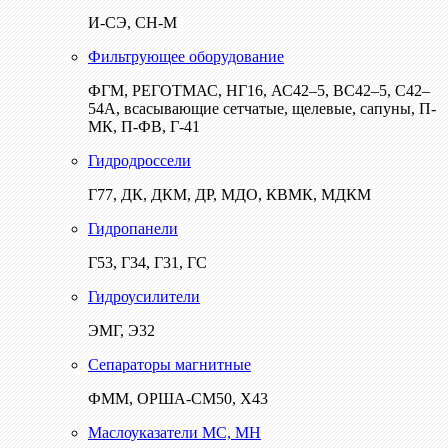
И-СЭ, СН-М
Фильтрующее оборудование
ФГМ, РЕГОТМАС, НГ16, АС42–5, ВС42–5, С42–
54А, всасывающие сетчатые, щелевые, сапуны, П-
МК, П-ФВ, Г-41
Гидродроссели
Г77, ДК, ДКМ, ДР, МДО, КВМК, МДКМ
Гидропанели
Г53, Г34, Г31, ГС
Гидроусилители
ЭМГ, Э32
Сепараторы магнитные
ФММ, ОРША-СМ50, Х43
Маслоуказатели МС, МН