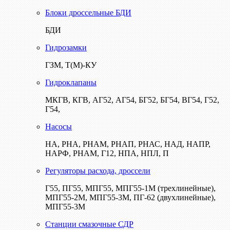
Блоки дроссельные БДИ
БДИ
Гидрозамки
ГЗМ, Т(М)-КУ
Гидроклапаны
МКГВ, КГВ, АГ52, АГ54, БГ52, БГ54, ВГ54, Г52,
Г54,
Насосы
НА, РНА, РНАМ, РНАП, РНАС, НАД, НАПР,
НАРФ, РНАМ, Г12, НПА, НПЛ, П
Регуляторы расхода, дроссели
Г55, ПГ55, МПГ55, МПГ55-1М (трехлинейные),
МПГ55-2М, МПГ55-3М, ПГ-62 (двухлинейные),
МПГ55-3М
Станции смазочные СДР