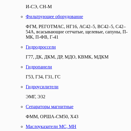
И-СЭ, СН-М
Фильтрующее оборудование
ФГМ, РЕГОТМАС, НГ16, АС42–5, ВС42–5, С42–
54А, всасывающие сетчатые, щелевые, сапуны, П-
МК, П-ФВ, Г-41
Гидродроссели
Г77, ДК, ДКМ, ДР, МДО, КВМК, МДКМ
Гидропанели
Г53, Г34, Г31, ГС
Гидроусилители
ЭМГ, Э32
Сепараторы магнитные
ФММ, ОРША-СМ50, Х43
Маслоуказатели МС, МН