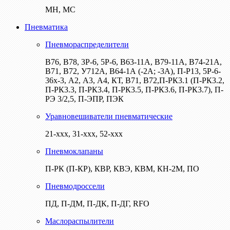
МН, МС
Пневматика
Пневмораспределители
В76, В78, 3Р-6, 5Р-6, В63-11А, В79-11А, В74-21А,
В71, В72, У712А, В64-1А (-2А; -3А), П-Р13, 5Р-6-
36х-3, А2, А3, А4, КТ, В71, В72,П-РК3.1 (П-РК3.2,
П-РК3.3, П-РК3.4, П-РК3.5, П-РК3.6, П-РК3.7), П-
РЭ 3/2,5, П-ЭПР, ПЭК
Уравновешиватели пневматические
21-ххх, 31-ххх, 52-ххх
Пневмоклапаны
П-РК (П-КР), КВР, КВЭ, КВМ, КН-2М, ПО
Пневмодроссели
ПД, П-ДМ, П-ДК, П-ДГ, RFO
Маслораспылители