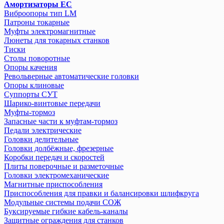
Амортизаторы EC
Виброопоры тип LM
Патроны токарные
Муфты электромагнитные
Люнеты для токарных станков
Тиски
Столы поворотные
Опоры качения
Револьверные автоматические головки
Опоры клиновые
Суппорты СУТ
Шарико-винтовые передачи
Муфты-тормоз
Запасные части к муфтам-тормоз
Педали электрические
Головки делительные
Головки долбёжные, фрезерные
Коробки передач и скоростей
Плиты поверочные и разметочные
Головки электромеханические
Магнитные приспособления
Приспособления для правки и балансировки шлифкруга
Модульные системы подачи СОЖ
Буксируемые гибкие кабель-каналы
Защитные ограждения для станков