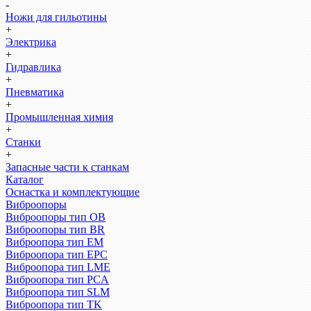
-
Ножи для гильотины
+
Электрика
+
Гидравлика
+
Пневматика
+
Промышленная химия
+
Станки
+
Запасные части к станкам
Каталог
Оснастка и комплектующие
Виброопоры
Виброопоры тип ОВ
Виброопоры тип BR
Виброопора тип EM
Виброопора тип EPC
Виброопора тип LME
Виброопора тип PCA
Виброопора тип SLM
Виброопора тип TK