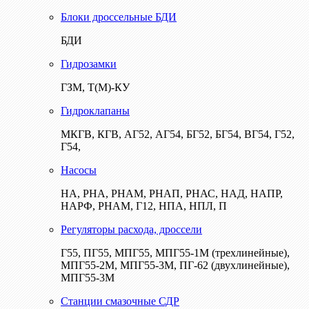
Блоки дроссельные БДИ
БДИ
Гидрозамки
ГЗМ, Т(М)-КУ
Гидроклапаны
МКГВ, КГВ, АГ52, АГ54, БГ52, БГ54, ВГ54, Г52,
Г54,
Насосы
НА, РНА, РНАМ, РНАП, РНАС, НАД, НАПР,
НАРФ, РНАМ, Г12, НПА, НПЛ, П
Регуляторы расхода, дроссели
Г55, ПГ55, МПГ55, МПГ55-1М (трехлинейные),
МПГ55-2М, МПГ55-3М, ПГ-62 (двухлинейные),
МПГ55-3М
Станции смазочные СДР