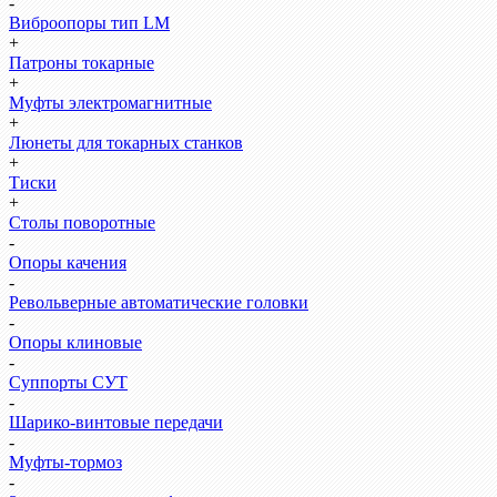
-
Виброопоры тип LM
+
Патроны токарные
+
Муфты электромагнитные
+
Люнеты для токарных станков
+
Тиски
+
Столы поворотные
-
Опоры качения
-
Револьверные автоматические головки
-
Опоры клиновые
-
Суппорты СУТ
-
Шарико-винтовые передачи
-
Муфты-тормоз
-