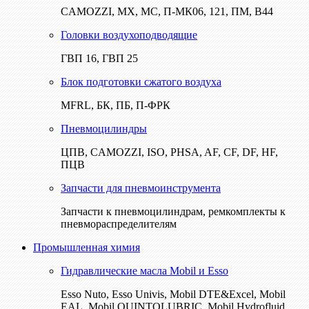
CAMOZZI, МХ, МС, П-МК06, 121, ПМ, В44
Головки воздухоподводящие
ГВП 16, ГВП 25
Блок подготовки сжатого воздуха
MFRL, БК, ПБ, П-ФРК
Пневмоцилиндры
ЦПВ, CAMOZZI, ISO, PHSA, AF, CF, DF, HF,
ПЦВ
Запчасти для пневмоинструмента
Запчасти к пневмоцилиндрам, ремкомплекты к
пневмораспределителям
Промышленная химия
Гидравлические масла Mobil и Esso
Esso Nuto, Esso Univis, Mobil DTE&Excel, Mobil
EAL, Mobil QUINTOLUBRIC, Mobil Hydrofluid,