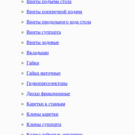
Винты подъема стола
Винты поперечной подачи
Винты продольного хода стола
Винты суппорта
Винты ходовые
Вкладыши
Гайки
Гайки маточные
Гидропреселекторы
Диски фрикционные
Каретки к станкам
Клины каретки
Клины суппорта
Колеса зубчатые, шестерни