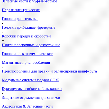
Запасные части к муфтам-тормоз
-
Педали электрические
+
Головки делительные
-
Головки долбёжные, фрезерные
-
Коробки передач и скоростей
+
Плиты поверочные и разметочные
+
Головки электромеханические
+
Магнитные приспособления
-
Приспособления для правки и балансировки шлифкруга
-
Модульные системы подачи СОЖ
-
Буксируемые гибкие кабель-каналы
-
Защитные ограждения для станков
+
Аксессуары & Запасные части