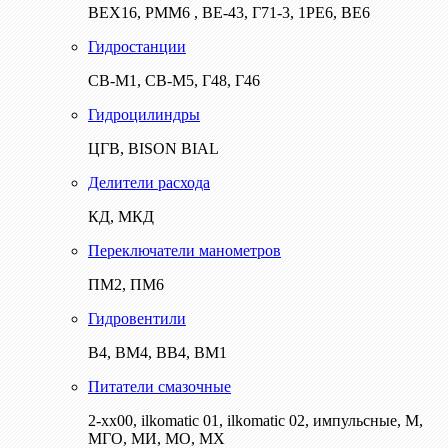
ВЕХ16, РММ6 , ВЕ-43, Г71-3, 1РЕ6, ВЕ6
Гидростанции
СВ-М1, СВ-М5, Г48, Г46
Гидроцилиндры
ЦГВ, BISON BIAL
Делители расхода
КД, МКД
Переключатели манометров
ПМ2, ПМ6
Гидровентили
В4, ВМ4, ВВ4, ВМ1
Питатели смазочные
2-хх00, ilkomatic 01, ilkomatic 02, импульсные, М,
МГО, МИ, МО, МХ