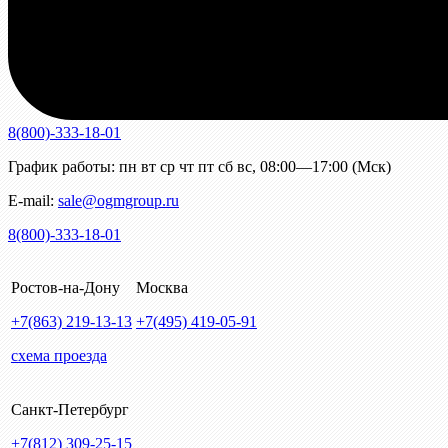
8(800)-333-18-01
График работы:
пн
вт
ср
чт
пт
сб
вс
,
08:00—17:00 (Мск)
E-mail:
sale@ogmgroup.ru
8(800)-333-18-01
Ростов-на-Дону
Москва
+7(863)
219-13-13
+7(495)
419-05-91
схема проезда
Санкт-Петербург
+7(812)
309-25-15