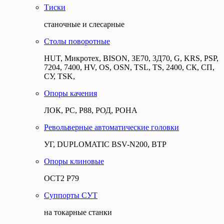
Тиски
станочные и слесарные
Столы поворотные
HUT, Микротех, BISON, 3Е70, 3Д70, G, KRS, PSP,
7204, 7400, HV, OS, OSN, TSL, TS, 2400, СК, СП,
СУ, TSK,
Опоры качения
ЛОК, РС, Р88, РОД, РОНА
Револьверные автоматические головки
УГ, DUPLOMATIC BSV-N200, ВТР
Опоры клиновые
ОСТ2 Р79
Суппорты СУТ
на токарные станки