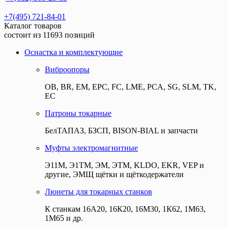
+7(495) 721-84-01
Каталог товаров
состоит из 11693 позиций
Оснастка и комплектующие
Виброопоры
ОВ, BR, EM, EPC, FC, LME, PCA, SG, SLM, TK,
EC
Патроны токарные
БелТАПАЗ, БЗСП, BISON-BIAL и запчасти
Муфты электромагнитные
Э11М, Э1ТМ, ЭМ, ЭТМ, KLDO, EKR, VEP и
другие, ЭМЩ щётки и щёткодержатели
Люнеты для токарных станков
К станкам 16А20, 16К20, 16М30, 1К62, 1М63,
1М65 и др.