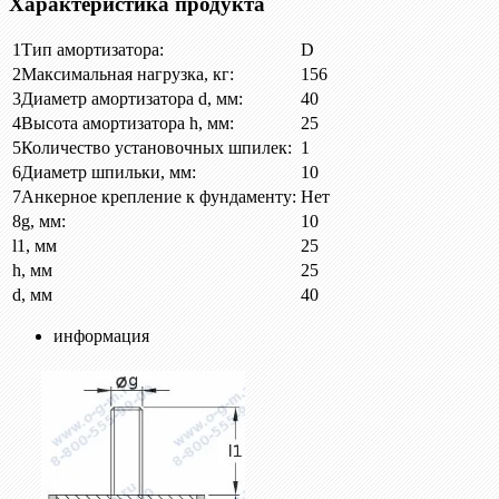
Характеристика продукта
1
Тип амортизатора:
D
2
Максимальная нагрузка, кг:
156
3
Диаметр амортизатора d, мм:
40
4
Высота амортизатора h, мм:
25
5
Количество установочных шпилек:
1
6
Диаметр шпильки, мм:
10
7
Анкерное крепление к фундаменту:
Нет
8
g, мм:
10
l1, мм
25
h, мм
25
d, мм
40
информация