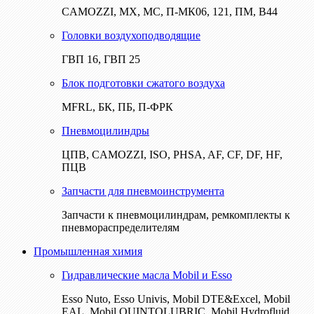
CAMOZZI, МХ, МС, П-МК06, 121, ПМ, В44
Головки воздухоподводящие
ГВП 16, ГВП 25
Блок подготовки сжатого воздуха
MFRL, БК, ПБ, П-ФРК
Пневмоцилиндры
ЦПВ, CAMOZZI, ISO, PHSA, AF, CF, DF, HF,
ПЦВ
Запчасти для пневмоинструмента
Запчасти к пневмоцилиндрам, ремкомплекты к
пневмораспределителям
Промышленная химия
Гидравлические масла Mobil и Esso
Esso Nuto, Esso Univis, Mobil DTE&Excel, Mobil
EAL, Mobil QUINTOLUBRIC, Mobil Hydrofluid,