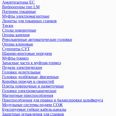
Амортизаторы EC
Виброопоры тип LM
Патроны токарные
Муфты электромагнитные
Люнеты для токарных станков
Тиски
Столы поворотные
Опоры качения
Револьверные автоматические головки
Опоры клиновые
Суппорты СУТ
Шарико-винтовые передачи
Муфты-тормоз
Запасные части к муфтам-тормоз
Педали электрические
Головки делительные
Головки долбёжные, фрезерные
Коробки передач и скоростей
Плиты поверочные и разметочные
Головки электромеханические
Магнитные приспособления
Приспособления для правки и балансировки шлифкруга
Модульные системы подачи СОЖ
Буксируемые гибкие кабель-каналы
Защитные ограждения для станков