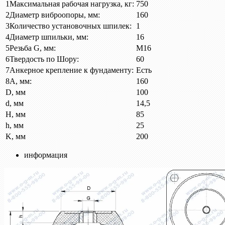
1
Максимальная рабочая нагрузка, кг:
750
2
Диаметр виброопоры, мм:
160
3
Количество установочных шпилек:
1
4
Диаметр шпильки, мм:
16
5
Резьба G, мм:
М16
6
Твердость по Шору:
60
7
Анкерное крепление к фундаменту:
Есть
8
A, мм:
160
D, мм
100
d, мм
14,5
H, мм
85
h, мм
25
K, мм
200
информация