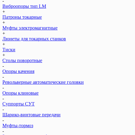
-
Виброопоры тип LM
+
Патроны токарные
+
Муфты электромагнитные
+
Люнеты для токарных станков
+
Тиски
+
Столы поворотные
-
Опоры качения
-
Револьверные автоматические головки
-
Опоры клиновые
-
Суппорты СУТ
-
Шарико-винтовые передачи
-
Муфты-тормоз
-