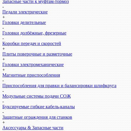
Запасные части к муфтам-тормоз
-
Педали электрические
+
Головки делительные
-
Головки долбёжные, фрезерные
-
Коробки передач и скоростей
+
Плиты поверочные и разметочные
+
Головки электромеханические
+
Магнитные приспособления
-
Приспособления для правки и балансировки шлифкруга
-
Модульные системы подачи СОЖ
-
Буксируемые гибкие кабель-каналы
-
Защитные ограждения для станков
+
Аксессуары & Запасные части