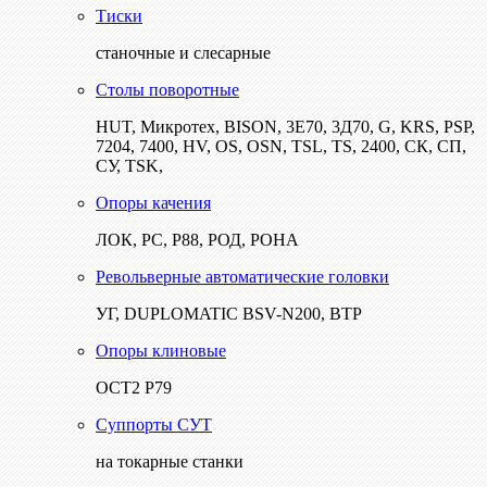
Тиски
станочные и слесарные
Столы поворотные
HUT, Микротех, BISON, 3Е70, 3Д70, G, KRS, PSP,
7204, 7400, HV, OS, OSN, TSL, TS, 2400, СК, СП,
СУ, TSK,
Опоры качения
ЛОК, РС, Р88, РОД, РОНА
Револьверные автоматические головки
УГ, DUPLOMATIC BSV-N200, ВТР
Опоры клиновые
ОСТ2 Р79
Суппорты СУТ
на токарные станки