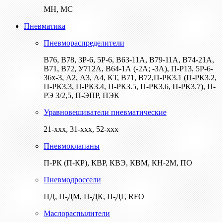
МН, МС
Пневматика
Пневмораспределители
В76, В78, 3Р-6, 5Р-6, В63-11А, В79-11А, В74-21А,
В71, В72, У712А, В64-1А (-2А; -3А), П-Р13, 5Р-6-
36х-3, А2, А3, А4, КТ, В71, В72,П-РК3.1 (П-РК3.2,
П-РК3.3, П-РК3.4, П-РК3.5, П-РК3.6, П-РК3.7), П-
РЭ 3/2,5, П-ЭПР, ПЭК
Уравновешиватели пневматические
21-ххх, 31-ххх, 52-ххх
Пневмоклапаны
П-РК (П-КР), КВР, КВЭ, КВМ, КН-2М, ПО
Пневмодроссели
ПД, П-ДМ, П-ДК, П-ДГ, RFO
Маслораспылители