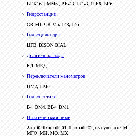
ВЕХ16, РММ6 , ВЕ-43, Г71-3, 1РЕ6, ВЕ6
Гидростанции
СВ-М1, СВ-М5, Г48, Г46
Гидроцилиндры
ЦГВ, BISON BIAL
Делители расхода
КД, МКД
Переключатели манометров
ПМ2, ПМ6
Гидровентили
В4, ВМ4, ВВ4, ВМ1
Питатели смазочные
2-хх00, ilkomatic 01, ilkomatic 02, импульсные, М,
МГО, МИ, МО, МХ