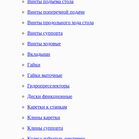
Винты подъема стола
Винты поперечной подачи
Винты продольного хода стола
Винты суппорта
Винты ходовые
Вкладыши
Гайки
Гайки маточные
Гидропреселекторы
Диски фрикционные
Каретки к станкам
Клины каретки
Клины суппорта
Колеса зубчатые, шестерни