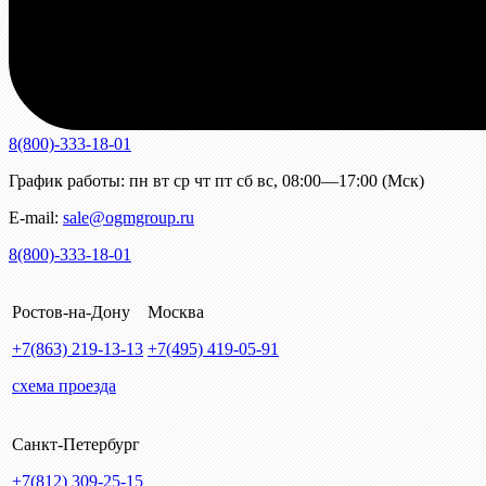
8(800)-333-18-01
График работы:
пн
вт
ср
чт
пт
сб
вс
,
08:00—17:00 (Мск)
E-mail:
sale@ogmgroup.ru
8(800)-333-18-01
Ростов-на-Дону
Москва
+7(863)
219-13-13
+7(495)
419-05-91
схема проезда
Санкт-Петербург
+7(812)
309-25-15