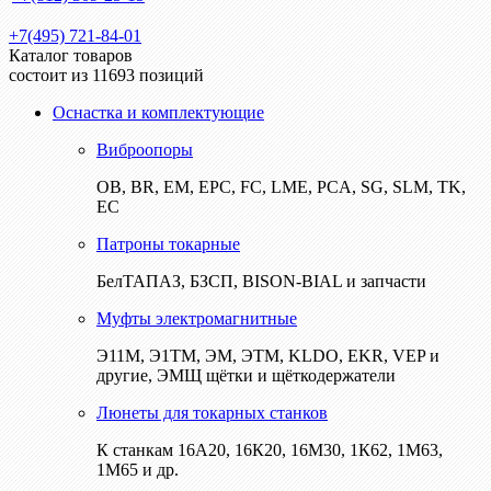
+7(495) 721-84-01
Каталог товаров
состоит из 11693 позиций
Оснастка и комплектующие
Виброопоры
ОВ, BR, EM, EPC, FC, LME, PCA, SG, SLM, TK,
EC
Патроны токарные
БелТАПАЗ, БЗСП, BISON-BIAL и запчасти
Муфты электромагнитные
Э11М, Э1ТМ, ЭМ, ЭТМ, KLDO, EKR, VEP и
другие, ЭМЩ щётки и щёткодержатели
Люнеты для токарных станков
К станкам 16А20, 16К20, 16М30, 1К62, 1М63,
1М65 и др.