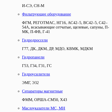
И-СЭ, СН-М
Фильтрующее оборудование
ФГМ, РЕГОТМАС, НГ16, АС42–5, ВС42–5, С42–
54А, всасывающие сетчатые, щелевые, сапуны, П-
МК, П-ФВ, Г-41
Гидродроссели
Г77, ДК, ДКМ, ДР, МДО, КВМК, МДКМ
Гидропанели
Г53, Г34, Г31, ГС
Гидроусилители
ЭМГ, Э32
Сепараторы магнитные
ФММ, ОРША-СМ50, Х43
Маслоуказатели МС, МН