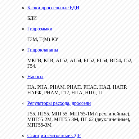
Блоки дроссельные БДИ
БДИ
Гидрозамки
ГЗМ, Т(М)-КУ
Гидроклапаны
МКГВ, КГВ, АГ52, АГ54, БГ52, БГ54, ВГ54, Г52,
Г54,
Насосы
НА, РНА, РНАМ, РНАП, РНАС, НАД, НАПР,
НАРФ, РНАМ, Г12, НПА, НПЛ, П
Регуляторы расхода, дроссели
Г55, ПГ55, МПГ55, МПГ55-1М (трехлинейные),
МПГ55-2М, МПГ55-3М, ПГ-62 (двухлинейные),
МПГ55-3М
Станции смазочные СДР