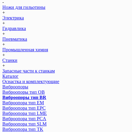
-
Ножи для гильотины
+
Электрика
+
Гидравлика
+
Пневматика
+
Промышленная химия
+
Станки
+
Запасные части к станкам
Каталог
Оснастка и комплектующие
Виброопоры
Виброопоры тип ОВ
Виброопоры тип BR
Виброопора тип EM
Виброопора тип EPC
Виброопора тип LME
Виброопора тип PCA
Виброопора тип SLM
Виброопора тип TK