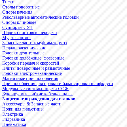
Тиски
Столы поворотные
Опоры качения
Револьверные автоматические головки
Опоры клиновые
Суппорты СУТ
Шарико-винтовые передачи
Муфты-тормоз
Запасные части к муфтам-тормоз
Педали электрические
Головки делительные
Головки долбёжные, фрезерные
Коробки передач и скоростей
Плиты поверочные и разметочные
Головки электромеханические
Магнитные приспособления
Приспособления для правки и балансировки шлифкруга
Модульные системы подачи СОЖ
Буксируемые гибкие кабель-каналы
Защитные ограждения для станков
Аксессуары & Запасные части
Ножи для гильотины
Электрика
Гидравлика
Пневматика