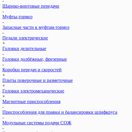
-
Шарико-винтовые передачи
-
Муфты-тормоз
-
Запасные части к муфтам-тормоз
-
Педали электрические
+
Головки делительные
-
Головки долбёжные, фрезерные
-
Коробки передач и скоростей
+
Плиты поверочные и разметочные
+
Головки электромеханические
+
Магнитные приспособления
-
Приспособления для правки и балансировки шлифкруга
-
Модульные системы подачи СОЖ
-