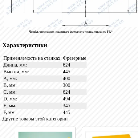
Чертёж ограждения защитного фрезерного станка откидное FR/4
Характеристики
Применяемость на станках:
Фрезерные
Длина, мм:
624
Высота, мм:
445
A, мм:
400
B, мм:
300
C, мм:
624
D, мм:
494
E, мм:
345
F, мм
445
Другие товары этой категории