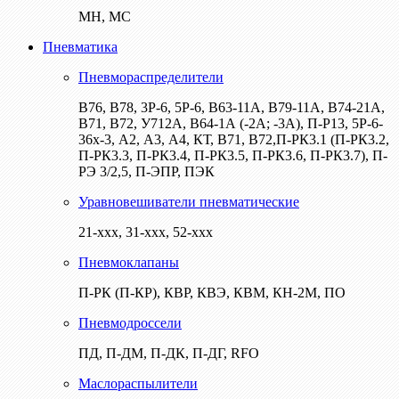
МН, МС
Пневматика
Пневмораспределители
В76, В78, 3Р-6, 5Р-6, В63-11А, В79-11А, В74-21А,
В71, В72, У712А, В64-1А (-2А; -3А), П-Р13, 5Р-6-
36х-3, А2, А3, А4, КТ, В71, В72,П-РК3.1 (П-РК3.2,
П-РК3.3, П-РК3.4, П-РК3.5, П-РК3.6, П-РК3.7), П-
РЭ 3/2,5, П-ЭПР, ПЭК
Уравновешиватели пневматические
21-ххх, 31-ххх, 52-ххх
Пневмоклапаны
П-РК (П-КР), КВР, КВЭ, КВМ, КН-2М, ПО
Пневмодроссели
ПД, П-ДМ, П-ДК, П-ДГ, RFO
Маслораспылители