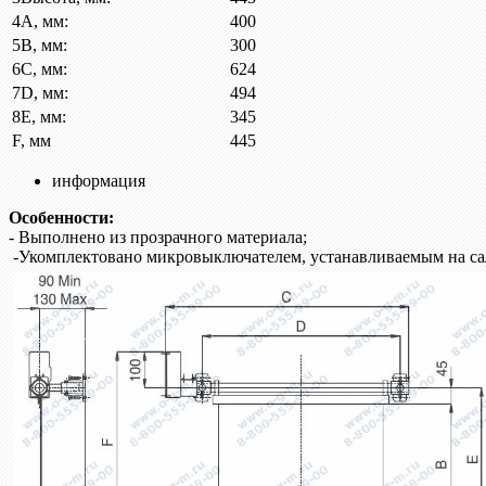
4
A, мм:
400
5
B, мм:
300
6
C, мм:
624
7
D, мм:
494
8
E, мм:
345
F, мм
445
информация
Особенности:
- Выполнено из прозрачного материала;
-Укомплектовано микровыключателем, устанавливаемым на сал