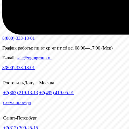
8(800)-333-18-01
График работы:
пн
вт
ср
чт
пт
сб
вс
,
08:00—17:00 (Мск)
E-mail:
sale@ogmgroup.ru
8(800)-333-18-01
Ростов-на-Дону
Москва
+7(863)
219-13-13
+7(495)
419-05-91
схема проезда
Санкт-Петербург
+7(812)
309-25-15