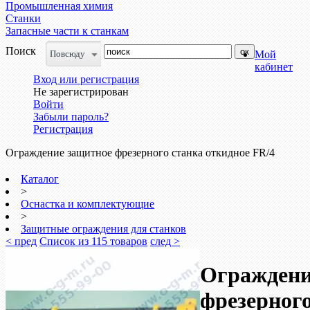
Промышленная химия
Станки
Запасные части к станкам
Поиск
Повсюду
Мой
кабинет
Вход или регистрация
Не зарегистрирован
Войти
Забыли пароль?
Регистрация
Ограждение защитное фрезерного станка откидное FR/4
Каталог
>
Оснастка и комплектующие
>
Защитные ограждения для станков
< пред
Список из 115 товаров
след >
Ограждени
фрезерного