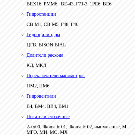
ВЕХ16, РММ6 , ВЕ-43, Г71-3, 1РЕ6, ВЕ6
Гидростанции
СВ-М1, СВ-М5, Г48, Г46
Гидроцилиндры
ЦГВ, BISON BIAL
Делители расхода
КД, МКД
Переключатели манометров
ПМ2, ПМ6
Гидровентили
В4, ВМ4, ВВ4, ВМ1
Питатели смазочные
2-хх00, ilkomatic 01, ilkomatic 02, импульсные, М,
МГО, МИ, МО, МХ