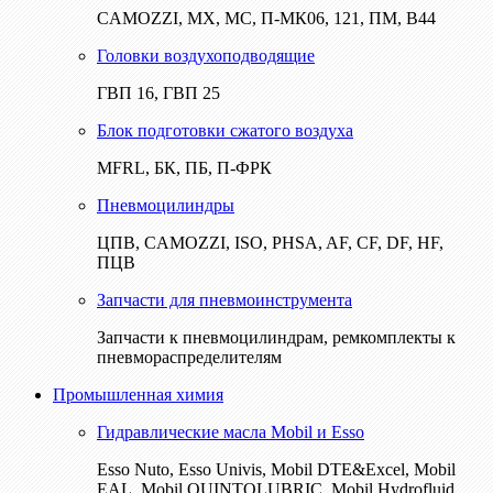
CAMOZZI, МХ, МС, П-МК06, 121, ПМ, В44
Головки воздухоподводящие
ГВП 16, ГВП 25
Блок подготовки сжатого воздуха
MFRL, БК, ПБ, П-ФРК
Пневмоцилиндры
ЦПВ, CAMOZZI, ISO, PHSA, AF, CF, DF, HF,
ПЦВ
Запчасти для пневмоинструмента
Запчасти к пневмоцилиндрам, ремкомплекты к
пневмораспределителям
Промышленная химия
Гидравлические масла Mobil и Esso
Esso Nuto, Esso Univis, Mobil DTE&Excel, Mobil
EAL, Mobil QUINTOLUBRIC, Mobil Hydrofluid,