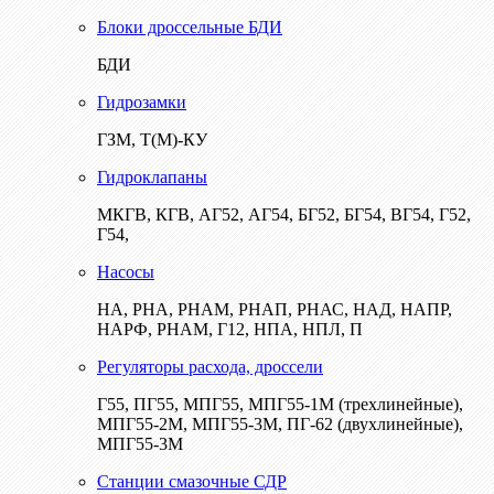
Блоки дроссельные БДИ
БДИ
Гидрозамки
ГЗМ, Т(М)-КУ
Гидроклапаны
МКГВ, КГВ, АГ52, АГ54, БГ52, БГ54, ВГ54, Г52,
Г54,
Насосы
НА, РНА, РНАМ, РНАП, РНАС, НАД, НАПР,
НАРФ, РНАМ, Г12, НПА, НПЛ, П
Регуляторы расхода, дроссели
Г55, ПГ55, МПГ55, МПГ55-1М (трехлинейные),
МПГ55-2М, МПГ55-3М, ПГ-62 (двухлинейные),
МПГ55-3М
Станции смазочные СДР