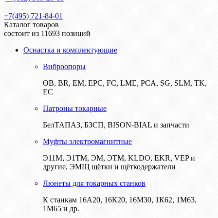
+7(495) 721-84-01
Каталог товаров
состоит из 11693 позиций
Оснастка и комплектующие
Виброопоры
ОВ, BR, EM, EPC, FC, LME, PCA, SG, SLM, TK,
EC
Патроны токарные
БелТАПАЗ, БЗСП, BISON-BIAL и запчасти
Муфты электромагнитные
Э11М, Э1ТМ, ЭМ, ЭТМ, KLDO, EKR, VEP и
другие, ЭМЩ щётки и щёткодержатели
Люнеты для токарных станков
К станкам 16А20, 16К20, 16М30, 1К62, 1М63,
1М65 и др.