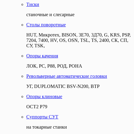
Тиски
станочные и слесарные
Столы поворотные
HUT, Микротех, BISON, 3Е70, 3Д70, G, KRS, PSP,
7204, 7400, HV, OS, OSN, TSL, TS, 2400, СК, СП,
СУ, TSK,
Опоры качения
ЛОК, РС, Р88, РОД, РОНА
Револьверные автоматические головки
УГ, DUPLOMATIC BSV-N200, ВТР
Опоры клиновые
ОСТ2 Р79
Суппорты СУТ
на токарные станки