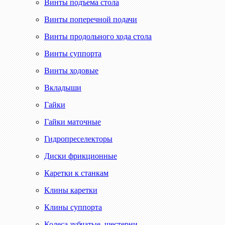
Винты подъема стола
Винты поперечной подачи
Винты продольного хода стола
Винты суппорта
Винты ходовые
Вкладыши
Гайки
Гайки маточные
Гидропреселекторы
Диски фрикционные
Каретки к станкам
Клины каретки
Клины суппорта
Колеса зубчатые, шестерни