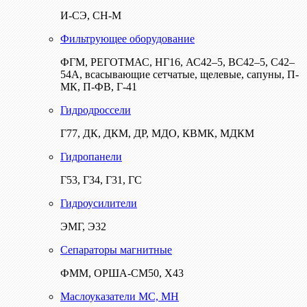
И-СЭ, СН-М
Фильтрующее оборудование
ФГМ, РЕГОТМАС, НГ16, АС42–5, ВС42–5, С42–
54А, всасывающие сетчатые, щелевые, сапуны, П-
МК, П-ФВ, Г-41
Гидродроссели
Г77, ДК, ДКМ, ДР, МДО, КВМК, МДКМ
Гидропанели
Г53, Г34, Г31, ГС
Гидроусилители
ЭМГ, Э32
Сепараторы магнитные
ФММ, ОРША-СМ50, Х43
Маслоуказатели МС, МН