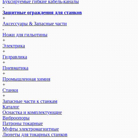
Буксируемые гибкие кабель-каналы
-
Защитные ограждения для станков
+
Аксессуары & Запасные части
-
Ножи для гильотины
+
Электрика
+
Гидравлика
+
Пневматика
+
Промышленная химия
+
Станки
+
Запасные части к станкам
Каталог
Оснастка и комплектующие
Виброопоры
Патроны токарные
Муфты электромагнитные
Люнеты для токарных станков