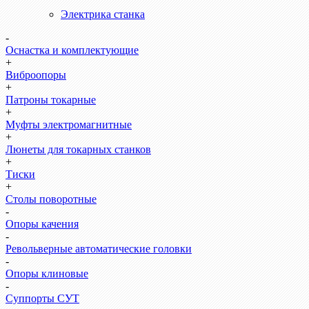
Электрика станка
-
Оснастка и комплектующие
+
Виброопоры
+
Патроны токарные
+
Муфты электромагнитные
+
Люнеты для токарных станков
+
Тиски
+
Столы поворотные
-
Опоры качения
-
Револьверные автоматические головки
-
Опоры клиновые
-
Суппорты СУТ