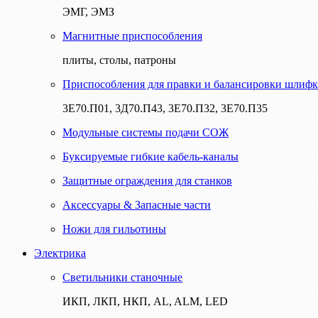
ЭМГ, ЭМЗ
Магнитные приспособления
плиты, столы, патроны
Приспособления для правки и балансировки шлифк
3Е70.П01, 3Д70.П43, 3Е70.П32, 3Е70.П35
Модульные системы подачи СОЖ
Буксируемые гибкие кабель-каналы
Защитные ограждения для станков
Аксессуары & Запасные части
Ножи для гильотины
Электрика
Светильники станочные
ИКП, ЛКП, НКП, AL, ALM, LED