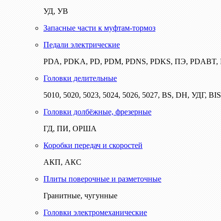
УД, УВ
Запасные части к муфтам-тормоз
Педали электрические
PDA, PDKA, PD, PDM, PDNS, PDKS, ПЭ, PDABT
Головки делительные
5010, 5020, 5023, 5024, 5026, 5027, BS, DH, УДГ, BI
Головки долбёжные, фрезерные
ГД, ПИ, ОРША
Коробки передач и скоростей
АКП, АКС
Плиты поверочные и разметочные
Гранитные, чугунные
Головки электромеханические