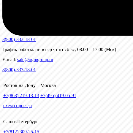
8(800)-333-18-01
График работы:
пн
вт
ср
чт
пт
сб
вс
,
08:00—17:00 (Мск)
E-mail:
sale@ogmgroup.ru
8(800)-333-18-01
Ростов-на-Дону
Москва
+7(863)
219-13-13
+7(495)
419-05-91
схема проезда
Санкт-Петербург
+7(812)
309-25-15