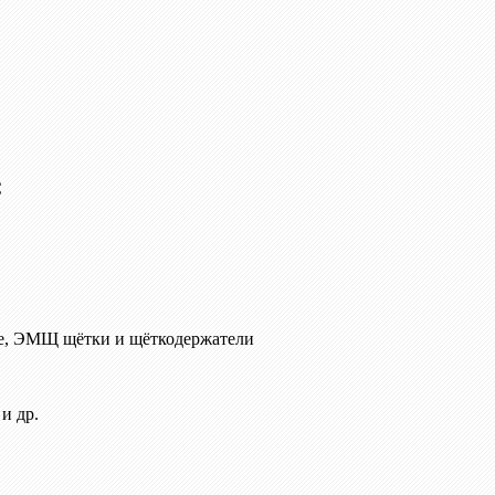
C
е, ЭМЩ щётки и щёткодержатели
и др.