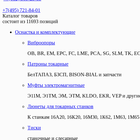
+7(495) 721-84-01
Каталог товаров
состоит из 11693 позиций
Оснастка и комплектующие
Виброопоры
ОВ, BR, EM, EPC, FC, LME, PCA, SG, SLM, TK, E
Патроны токарные
БелТАПАЗ, БЗСП, BISON-BIAL и запчасти
Муфты электромагнитные
Э11М, Э1ТМ, ЭМ, ЭТМ, KLDO, EKR, VEP и други
Люнеты для токарных станков
К станкам 16А20, 16К20, 16М30, 1К62, 1М63, 1М65 
Тиски
станочные и слесарные